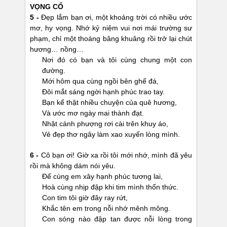
VỌNG CỔ
5 -
Đẹp lắm bạn ơi, một khoảng trời có nhiều ước
mơ, hy vọng. Nhớ kỷ niệm vui nơi mái trường sư
phạm, chỉ một thoáng bâng khuâng rồi trở lại chút
hương… nồng…
Nơi đó có bạn và tôi cùng chung một con
đường.
Mới hôm qua cùng ngồi bên ghế đá,
Đôi mắt sáng ngời hạnh phúc trao tay.
Bạn kể thật nhiều chuyện của quê hương,
Và ước mơ ngày mai thành đạt.
Nhặt cánh phượng rơi cài trên khuy áo,
Vẻ đẹp thơ ngây làm xao xuyến lòng mình.
6 -
Cô bạn ơi! Giờ xa rồi tôi mới nhớ, mình đã yêu
rồi mà không dám nói yêu.
Để cùng em xây hạnh phúc tương lai,
Hoà cùng nhịp đập khi tim mình thổn thức.
Con tim tôi giờ đây ray rứt,
Khắc tên em trong nỗi nhớ mênh mông.
Con sóng nào đập tan được nỗi lòng trong