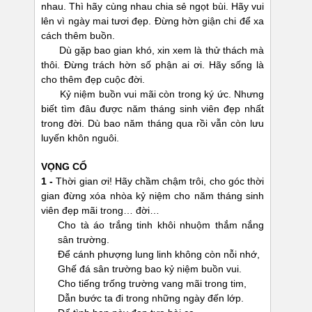
nhau. Thì hãy cùng nhau chia sẻ ngọt bùi. Hãy vui
lên vì ngày mai tươi đẹp. Đừng hờn giận chi để xa
cách thêm buồn.
Dù gặp bao gian khó, xin xem là thử thách mà
thôi. Đừng trách hờn số phận ai ơi. Hãy sống là
cho thêm đẹp cuộc đời.
Kỷ niệm buồn vui mãi còn trong ký ức. Nhưng
biết tìm đâu được năm tháng sinh viên đẹp nhất
trong đời. Dù bao năm tháng qua rồi vẫn còn lưu
luyến khôn nguôi.
VỌNG CỔ
1 -
Thời gian ơi! Hãy chầm chậm trôi, cho góc thời
gian đừng xóa nhòa kỷ niệm cho năm tháng sinh
viên đẹp mãi trong… đời…
Cho tà áo trắng tinh khôi nhuộm thắm nắng
sân trường.
Để cánh phượng lung linh không còn nỗi nhớ,
Ghế đá sân trường bao kỷ niệm buồn vui.
Cho tiếng trống trường vang mãi trong tim,
Dẫn bước ta đi trong những ngày đến lớp.