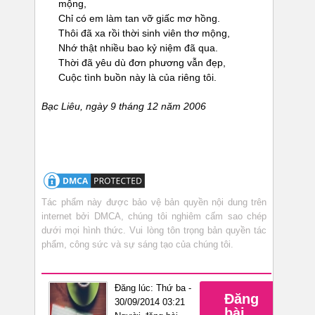
mộng,
Chỉ có em làm tan vỡ giấc mơ hồng.
Thôi đã xa rồi thời sinh viên thơ mộng,
Nhớ thật nhiều bao kỷ niệm đã qua.
Thời đã yêu dù đơn phương vẫn đẹp,
Cuộc tình buồn này là của riêng tôi.
Bạc Liêu, ngày 9 tháng 12 năm 2006
Tác phẩm này được bảo vệ bản quyền nội dung trên
internet bởi DMCA, chúng tôi nghiêm cấm sao chép
dưới mọi hình thức. Vui lòng tôn trọng bản quyền tác
phẩm, công sức và sự sáng tạo của chúng tôi.
Đăng lúc: Thứ ba -
Đăng
30/09/2014 03:21
bài