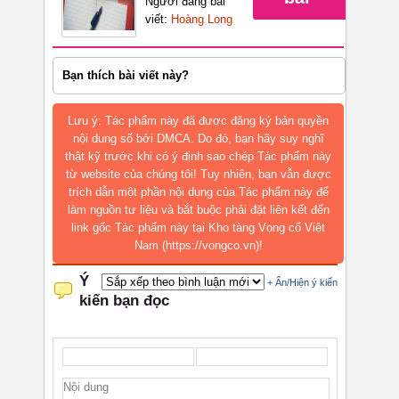
Người đăng bài
viết:
Hoàng Long
Bạn thích bài viết này?
Lưu ý: Tác phẩm này đã được đăng ký bản quyền
nội dung số bởi DMCA. Do đó, bạn hãy suy nghĩ
thật kỹ trước khi có ý định sao chép Tác phẩm này
từ website của chúng tôi! Tuy nhiên, bạn vẫn được
trích dẫn một phần nội dung của Tác phẩm này để
làm nguồn tư liệu và bắt buộc phải đặt liên kết đến
link gốc Tác phẩm này tại Kho tàng Vọng cổ Việt
Nam (https://vongco.vn)!