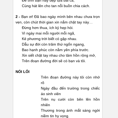
Để tình bạn này đẹp tựa bài ca,
Cùng hát lên cho tan nỗi buồn chia cách.
2 -
Bạn ơi! Đã bao ngày mình bên nhau chưa trọn
vẹn, còn chút thời gian xin nắm chặt tay này…
Đừng hơn thua, ích kỷ hẹp hòi.
Vì ngày mai mỗi người mỗi ngã,
Kẻ phương trời biết có gặp nhau.
Dẫu sự đời còn trăm thứ ngổn ngang,
Bao hạnh phúc còn nằm yên phía trước.
Xin siết chặt tay nhau cho tâm hồn rộng mở,
Trên đoạn đường đời sẽ có bạn và tôi.
NÓI LỐI
Trên đoạn đường này tôi còn nhớ
rõ
Ngày đầu đến trường trong chiếc
áo sinh viên
Trên nụ cười còn bẽn lẽn hồn
nhiên
Thương trong ánh mắt sáng ngời
niềm tin hy vọng.