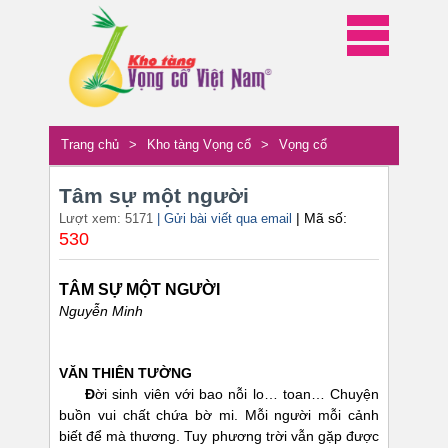
Trang chủ
>
Kho tàng Vọng cổ
>
Vọng cổ
Tâm sự một người
| Mã số:
Lượt xem: 5171
| Gửi bài viết qua email
530
TÂM SỰ MỘT NGƯỜI
Nguyễn Minh
VĂN THIÊN TƯỜNG
Đ
ời sinh viên với bao nỗi lo… toan… Chuyện
buồn vui chất chứa bờ mi. Mỗi người mỗi cảnh
biết để mà thương. Tuy phương trời vẫn gặp được