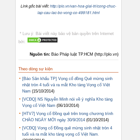
Link gốc bài viết:
http://plo.vn/van-hoa-giai-tri/cong-chuc-
lap-cau-lac-bo-vong-co-499181.html
* Lưu ý: Bài viết này bảo vệ bản quyền trên Internet
bởi:
Nguồn tin:
Báo Pháp luật TP.HCM (http://plo.vn)
Theo dòng sự kiện
[Báo Sân khấu TP] Vọng cổ đồng Quê mừng sinh
nhật tròn 4 tuổi và ra mắt Kho tàng Vọng cổ Việt
Nam
(15/10/2014)
[VCĐQ] NS Nguyễn Minh nói về ý nghĩa Kho tàng
Vọng cổ Việt Nam
(06/10/2014)
[HTV7] Vọng cổ Đồng quê trên trong chương trình
CHÀO NGÀY MỚI ngày 30/9/2014
(01/10/2014)
[VCĐQ] Vọng cổ Đồng quê mừng sinh nhật tròn 4
tuổi và ra mắt kho tàng vọng cổ Việt Nam.