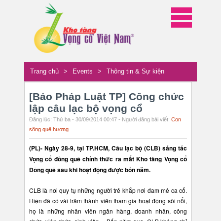
Trang chủ
>
Events
>
Thông tin & Sự kiện
[Báo Pháp Luật TP] Công chức
lập câu lạc bộ vọng cổ
Đăng lúc: Thứ ba - 30/09/2014 00:47 - Người đăng bài viết:
Con
sông quê hương
(PL)- Ngày 28-9, tại TP.HCM, Câu lạc bộ (CLB) sáng tác
Vọng cổ đồng quê chính thức ra mắt Kho tàng Vọng cổ
Đồng quê sau khi hoạt động được bốn năm.
CLB là nơi quy tụ những người trẻ khắp nơi đam mê ca cổ.
Hiện đã có vài trăm thành viên tham gia hoạt động sôi nổi,
họ là những nhân viên ngân hàng, doanh nhân, công