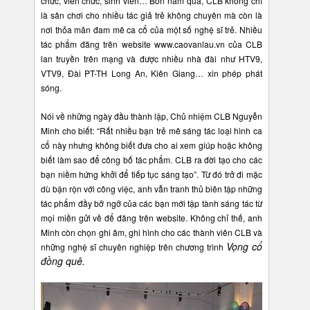
chức, viên chức, sinh viên… Bốn năm qua, CLB không chỉ
là sân chơi cho nhiều tác giả trẻ không chuyên mà còn là
nơi thỏa mãn đam mê ca cổ của một số nghệ sĩ trẻ. Nhiều
tác phẩm đăng trên website www.caovanlau.vn của CLB
lan truyền trên mạng và được nhiều nhà đài như HTV9,
VTV9, Đài PT-TH Long An, Kiên Giang… xin phép phát
sóng.
Nói về những ngày đầu thành lập, Chủ nhiệm CLB Nguyễn
Minh cho biết: “Rất nhiều bạn trẻ mê sáng tác loại hình ca
cổ này nhưng không biết đưa cho ai xem giúp hoặc không
biết làm sao để công bố tác phẩm. CLB ra đời tạo cho các
bạn niềm hứng khởi để tiếp tục sáng tạo”. Từ đó trở đi mặc
dù bận rộn với công việc, anh vẫn tranh thủ biên tập những
tác phẩm đầy bỡ ngỡ của các bạn mới tập tành sáng tác từ
mọi miền gửi về để đăng trên website. Không chỉ thế, anh
Minh còn chọn ghi âm, ghi hình cho các thành viên CLB và
Vọng cổ
những nghệ sĩ chuyên nghiệp trên chương trình
đồng quê.