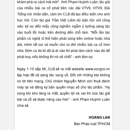
khám phá ra cách hát mới”. Anh Phạm Huỳnh Luân, tác giả
của nhiều bài ca cổ phát trên các đài VTV9, HTV9, Đài
Tiếng nói nhân dân, cảm ơn CLB đã tạo điều kiện cho anh
học hỏi. Còn tác giả Trần Việt Liêm dù bận rộn với công
việc kỹ sư đến mấy cũng nghiền ngẫm ý tưởng sáng tác
vào buổi tối hoặc trên đường đến chỗ làm. “Mỗi lần tác
phẩm có nghệ sĩ thể hiện phát sóng trên online hoặc nhà
đài, mình rất vui và muốn cho ra đời nhiều bài ca cổ hơn
nữa. Đờn ca tài tử đã là di sản thì phải làm cách nào đó để
phát huy, nếu không thì nó sẽ chết” - anh tâm sự.
Ngày 1-10 sắp tới, CLB sẽ ra mắt website www.vongco.vn
tập hợp tất cả sáng tác vọng cổ. Đối với những bài không
có lời trên mạng, Chủ nhiệm Nguyễn Minh còn thuê đánh
máy lại và đăng ký bản quyền nhạc số cho tác phẩm. “Hy
vọng khi kho tàng ra mắt, quyền lợi và vai trò của tác giả
bài ca cổ sẽ được nâng cao hơn” - anh Phạm Huỳnh Luân
chia sẻ.
HOÀNG LAN
Báo Pháp luật TP.HCM