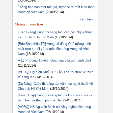
(30/09/2014)
Thông báo họp mặt tác giả, nghệ sĩ ra mắt Kho tàng
Vọng cổ Việt Nam
(25/09/2014)
Xem tiếp...
Những tin mới hơn
[Tiền Giang] Cuộc thi sáng tác Văn học Nghệ thuật
về Chủ tịch Hồ Chí Minh
(15/10/2014)
[Báo Sân khấu TP] Vọng cổ đồng Quê mừng sinh
nhật tròn 4 tuổi và ra mắt Kho tàng Vọng cổ Việt
Nam
(15/10/2014)
A Lý Phượng Tuyền - Soạn giả của giới bình dân!
(23/11/2014)
[VCĐQ] Hội Sân Khấu TP Cần Thơ tổ chức đi thực
tế sáng tác
(14/12/2014)
[Đà Nẵng] Cuộc thi sáng tác văn học nghệ thuật về
Chủ tịch Hồ Chí Minh
(15/10/2014)
[Đồng Tháp] Cuộc thi sáng tác ca khúc vọng cổ và
tân nhạc về thành phố Sa Đéc
(14/10/2014)
[VCĐQ] NS Nguyễn Minh nói về ý nghĩa Kho tàng
Vọng cổ Việt Nam
(06/10/2014)