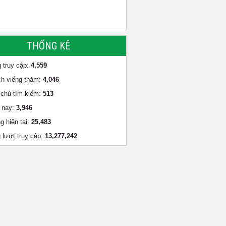
THỐNG KÊ
 truy cập:
4,559
h viếng thăm:
4,046
chủ tìm kiếm:
513
 nay:
3,946
g hiện tại:
25,483
 lượt truy cập:
13,277,242