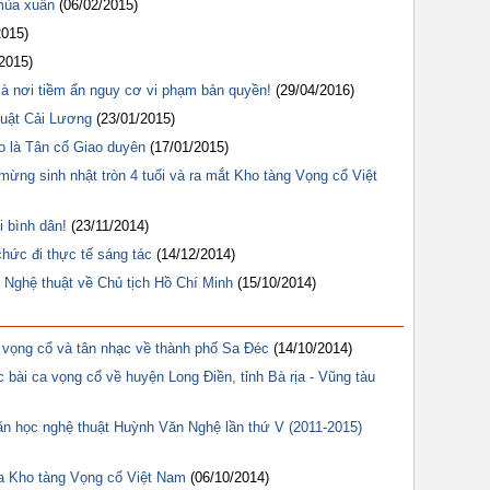
mùa xuân
(06/02/2015)
2015)
2015)
à nơi tiềm ẩn nguy cơ vi phạm bản quyền!
(29/04/2016)
huật Cải Lương
(23/01/2015)
ào là Tân cổ Giao duyên
(17/01/2015)
ng sinh nhật tròn 4 tuổi và ra mắt Kho tàng Vọng cổ Việt
 bình dân!
(23/11/2014)
ức đi thực tế sáng tác
(14/12/2014)
c Nghệ thuật về Chủ tịch Hồ Chí Minh
(15/10/2014)
 vọng cổ và tân nhạc về thành phố Sa Đéc
(14/10/2014)
c bài ca vọng cổ về huyện Long Điền, tỉnh Bà rịa - Vũng tàu
ăn học nghệ thuật Huỳnh Văn Nghệ lần thứ V (2011-2015)
a Kho tàng Vọng cổ Việt Nam
(06/10/2014)