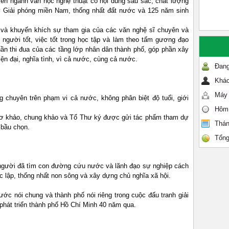
ên ngành văn học nghệ thuật có nội dung sâu sắc, chất lượng
 Giải phóng miền Nam, thống nhất đất nước và 125 năm sinh
và khuyến khích sự tham gia của các văn nghệ sĩ chuyên và
người tốt, việc tốt trong học tập và làm theo tấm gương đạo
hần thi đua của các tầng lớp nhân dân thành phố, góp phần xây
ện đại, nghĩa tình, vì cả nước, cùng cả nước.
Đang
Khác
Máy 
 chuyên trên phạm vi cả nước, không phân biệt độ tuổi, giới
Hôm
sơ khảo, chung khảo và Tổ Thư ký được gửi tác phẩm tham dự
Thán
 bầu chọn.
Tổng
 người đã tìm con đường cứu nước và lãnh đạo sự nghiệp cách
c lập, thống nhất non sông và xây dựng chủ nghĩa xã hội.
ớc nói chung và thành phố nói riêng trong cuộc đấu tranh giải
phát triển thành phố Hồ Chí Minh 40 năm qua.