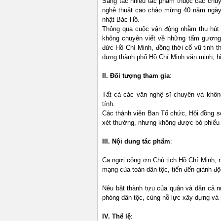
Sáng tác nhiều tác phẩm thuộc các chuy
nghệ thuật cao chào mừng 40 năm ngày
nhật Bác Hồ.
Thông qua cuộc vận động nhằm thu hút 
không chuyên viết về những tấm gương 
đức Hồ Chí Minh, đồng thời cổ vũ tinh t
dựng thành phố Hồ Chí Minh văn minh, hi
II. Đối tượng tham gia
:
Tất cả các văn nghệ sĩ chuyên và không
tính.
Các thành viên Ban Tổ chức, Hội đồng 
xét thưởng, nhưng không được bỏ phiếu
III. Nội dung tác phẩm
:
Ca ngợi công ơn Chủ tịch Hồ Chí Minh,
mạng của toàn dân tộc, tiến đến giành độ
Nêu bật thành tựu của quân và dân cả nư
phóng dân tộc, cùng nỗ lực xây dựng và 
IV. Thể lệ
: