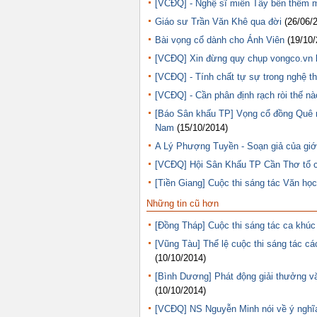
[VCĐQ] - Nghệ sĩ miền Tây bên thềm 
Giáo sư Trần Văn Khê qua đời
(26/06/
Bài vọng cổ dành cho Ánh Viên
(19/10/
[VCĐQ] Xin đừng quy chụp vongco.vn l
[VCĐQ] - Tính chất tự sự trong nghệ t
[VCĐQ] - Cần phân định rạch ròi thế n
[Báo Sân khấu TP] Vọng cổ đồng Quê mừ
Nam
(15/10/2014)
A Lý Phượng Tuyền - Soạn giả của giới
[VCĐQ] Hội Sân Khấu TP Cần Thơ tổ ch
[Tiền Giang] Cuộc thi sáng tác Văn họ
Những tin cũ hơn
[Đồng Tháp] Cuộc thi sáng tác ca khúc
[Vũng Tàu] Thể lệ cuộc thi sáng tác cá
(10/10/2014)
[Bình Dương] Phát động giải thưởng v
(10/10/2014)
[VCĐQ] NS Nguyễn Minh nói về ý nghĩ