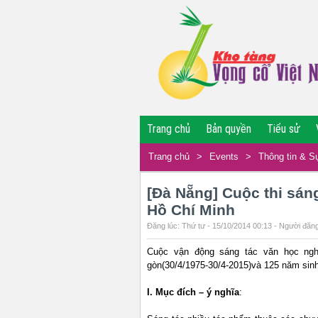
Trang chủ
Bản quyền
Tiểu sử
Trang chủ
>
Events
>
Thông tin & S
[Đà Nẵng] Cuộc thi sáng
Hồ Chí Minh
Đăng lúc: Thứ tư - 15/10/2014 00:13 - Người đăng
Cuộc vận động sáng tác văn học ng
gòn(30/4/1975-30/4-2015)và 125 năm sin
I. Mục đích – ý nghĩa
: