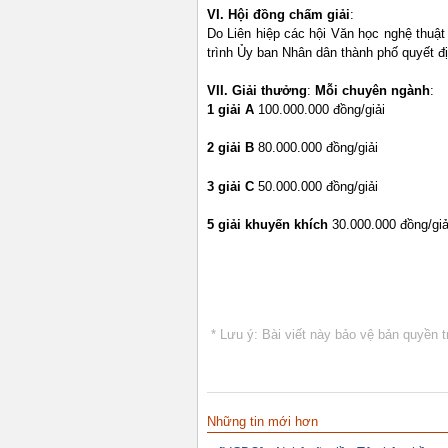
VI. Hội đồng chấm giải
:
Do Liên hiệp các hội Văn học nghệ thuậ
trình Ủy ban Nhân dân thành phố quyết đ
VII. Giải thưởng
:
Mỗi chuyên ngành
:
1 giải A
100.000.000 đồng/giải
2 giải B
80.000.000 đồng/giải
3 giải C
50.000.000 đồng/giải
5 giải khuyến khích
30.000.000 đồng/giả
* Lưu ý: Bài viết này bảo vệ bản quyền t
Những tin mới hơn