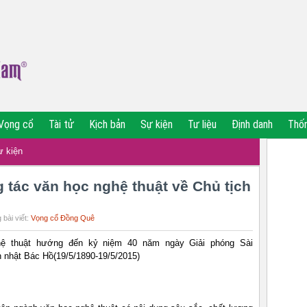
Vọng cổ
Tài tử
Kịch bản
Sự kiện
Tư liệu
Định danh
Thố
ự kiện
 tác văn học nghệ thuật về Chủ tịch
 bài viết:
Vọng cổ Đồng Quê
hệ thuật hướng đến kỷ niệm 40 năm ngày Giải phóng Sài
h nhật Bác Hồ(19/5/1890-19/5/2015)