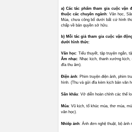
a) Các tác phẩm tham gia cuộc vận 
thuộc các chuyên ngành
: Văn học, Sâ
Múa, chưa công bố dưới bất cứ hình th
chấp về bản quyền sở hữu.
b) Mỗi tác giả tham gia cuộc vận độn
dưới hình thức
:
Văn học
: Tiểu thuyết, tập truyện ngắn, tậ
Âm nhạc
: Nhạc kịch, thanh xướng kịch,
đĩa thu âm).
Điện ảnh
: Phim truyện điện ảnh, phim tru
hình. (Thu và gửi đĩa kèm kịch bản văn h
Sân khấu
: Vở diễn hoàn chỉnh các thể lo
Múa
: Vũ kịch, tổ khúc múa, thơ múa, mú
văn học).
Nhiếp ảnh
: Ảnh đơn nghệ thuật, bộ ảnh 