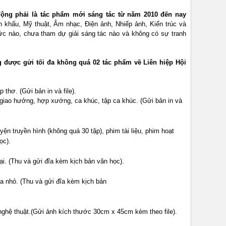
động phải là tác phẩm mới sáng tác từ năm 2010 đến nay
n khấu, Mỹ thuật, Âm nhạc, Điện ảnh, Nhiếp ảnh, Kiến trúc và
ức nào, chưa tham dự giải sáng tác nào và không có sự tranh
g được gửi tối đa không quá 02 tác phẩm về Liên hiệp Hội
p thơ. (Gửi bản in và file).
 giao hưởng, hợp xướng, ca khúc, tập ca khúc. (Gửi bản in và
yện truyền hình (không quá 30 tập), phim tài liệu, phim hoạt
ọc).
ại. (Thu và gửi đĩa kèm kịch bản văn học).
a nhỏ. (Thu và gửi đĩa kèm kịch bản
nghệ thuật.(Gửi ảnh kích thước 30cm x 45cm kèm theo file).