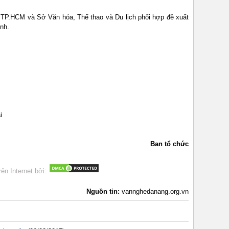
t TP.HCM và Sở Văn hóa, Thể thao và Du lịch phối hợp đề xuất
ịnh.
i
Ban tổ chức
rên Internet bởi:
Nguồn tin:
vannghedanang.org.vn