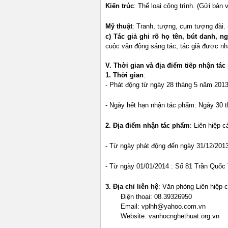
Kiến trúc
: Thể loại công trình. (Gửi bản 
Mỹ thuật
: Tranh, tượng, cụm tượng đài.
c) Tác giả ghi rõ họ tên, bút danh, ng
cuộc vận động sáng tác, tác giả được nh
V. Thời gian và địa điểm tiếp nhận tá
1. Thời gian
:
- Phát động từ ngày 28 tháng 5 năm 2013
- Ngày hết hạn nhận tác phẩm: Ngày 30 t
2. Địa điểm nhận tác phẩm
: Liên hiệp 
- Từ ngày phát động đến ngày 31/12/20
- Từ ngày 01/01/2014 : Số 81 Trần Quố
3. Địa chỉ liên hệ
:
Văn phòng Liên hiệp 
Điện thoại: 08.39326950
Email: vplhh@yahoo.com.vn
Website: vanhocnghethuat.org.vn