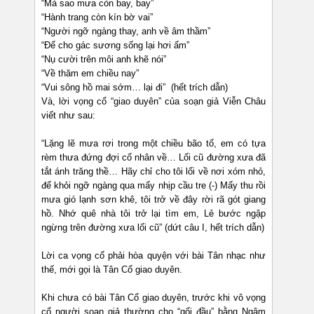
“Mà sao mưa còn bay, bay”
“Hành trang còn kín bờ vai”
“Người ngỡ ngàng thay, anh về âm thầm”
“Để cho gác sương sống lại hơi ấm”
“Nụ cười trên môi anh khẽ nói”
“Về thăm em chiều nay”
“Vui sông hồ mai sớm… lại đi” (hết trích dẫn)
Và, lời vọng cổ “giao duyên” của soạn giả Viễn Châu
viết như sau:
“Lặng lẽ mưa rơi trong một chiều bão tố, em có tựa
rèm thưa đứng đợi cố nhân về… Lối cũ đường xưa đã
tắt ánh trăng thề… Hãy chỉ cho tôi lối về nơi xóm nhỏ,
để khỏi ngỡ ngàng qua mấy nhịp cầu tre (-) Mấy thu rồi
mưa gió lạnh sơn khê, tôi trở về đây rời rã gót giang
hồ. Nhớ quê nhà tôi trở lại tìm em, Lẻ bước ngập
ngừng trên đường xưa lối cũ” (dứt câu I, hết trích dẫn)
Lời ca vọng cổ phải hòa quyện với bài Tân nhạc như
thế, mới gọi là Tân Cổ giao duyên.
Khi chưa có bài Tân Cổ giao duyên, trước khi vô vọng
cổ người soạn giả thường cho “gối đầu” bằng Ngâm