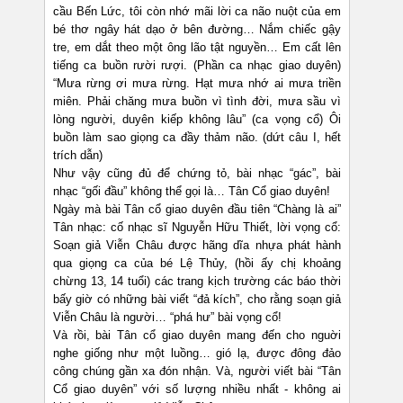
cầu Bến Lức, tôi còn nhớ mãi lời ca não nuột của em
bé thơ ngây hát dạo ở bên đường… Nắm chiếc gậy
tre, em dắt theo một ông lão tật nguyền… Em cất lên
tiếng ca buồn rười rượi. (Phần ca nhạc giao duyên)
“Mưa rừng ơi mưa rừng. Hạt mưa nhớ ai mưa triền
miên. Phải chăng mưa buồn vì tình đời, mưa sầu vì
lòng người, duyên kiếp không lâu” (ca vọng cổ) Ôi
buồn làm sao giọng ca đầy thảm não. (dứt câu I, hết
trích dẫn)
Như vậy cũng đủ để chứng tỏ, bài nhạc “gác”, bài
nhạc “gối đầu” không thể gọi là… Tân Cổ giao duyên!
Ngày mà bài Tân cổ giao duyên đầu tiên “Chàng là ai”
Tân nhạc: cố nhạc sĩ Nguyễn Hữu Thiết, lời vọng cổ:
Soạn giả Viễn Châu được hãng dĩa nhựa phát hành
qua giọng ca của bé Lệ Thủy, (hồi ấy chị khoảng
chừng 13, 14 tuổi) các trang kịch trường các báo thời
bấy giờ có những bài viết “đả kích”, cho rằng soạn giả
Viễn Châu là người… “phá hư” bài vọng cổ!
Và rồi, bài Tân cổ giao duyên mang đến cho nguời
nghe giống như một luồng… gió lạ, được đông đảo
công chúng gần xa đón nhận. Và, người viết bài “Tân
Cổ giao duyên” với số lượng nhiều nhất - không ai