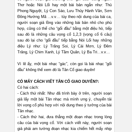
Thơ hoặc Nói Lối hay một bài bản ngắn như: Thủ
Phong Nguyệt, Lý Con Sáo, Lưu Thủy Hành Vân, Sơn
Đông Hướng Mã …v.v… tùy theo nội dung của bài ca,
người soạn giả lồng vào những bài bản nhỏ cho phù
hợp, cũng có thể cho “gối đầu” bằng một điệu hò, tiếp
sau đó là những câu vọng cổ 1,2,3 (vọng cổ 6 câu)
sau đó lại cho “gối đầu” tiếp bằng Nói Lối hay những
điệu Lý như: Lý Trăng Soi, Lý Cái Mơn, Lý Đêm
Trăng, Lý Chim Xanh, Lý Tầm Quân, Lý Ba Tri…v.v…
Vì lẽ ấy, một bài nhạc “gác”, còn gọi là bài nhạc “gối
đầu” không thể xem đó là Tân Cổ giao duyên!
CÓ MẤY CÁCH VIẾT TÂN CỔ GIAO DUYÊN?:
Có hai cách:
- Cách thứ nhất: Như đã trình bày ở trên, người soạn
giả lấy một bài Tân nhạc mà mình ưng ý, chuyển tải
lời vọng cổ phù hợp với nội dung theo ý tưởng của bài
Tân nhạc.
- Cách thứ hai, đưa thẳng một đoạn nhạc trong lòng
câu của bài vọng cổ. Với cách viết này, người soạn
giả phải am tường đoạn nhạc kia chiếm hết mấy nhịp