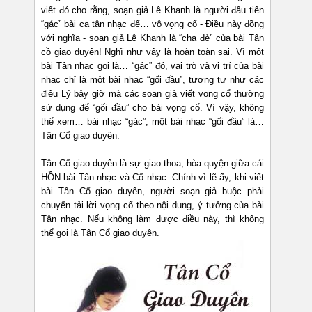
viết đó cho rằng, soạn giả Lê Khanh là người đầu tiên
“gác” bài ca tân nhạc để… vô vọng cổ - Điều này đồng
với nghĩa - soạn giả Lê Khanh là “cha đẻ” của bài Tân
cồ giao duyên! Nghĩ như vậy là hoàn toàn sai. Vì một
bài Tân nhạc gọi là… “gác” đó, vai trò và vị trí của bài
nhạc chỉ là một bài nhạc “gối đầu”, tương tự như các
điệu Lý bây giờ mà các soạn giả viết vọng cổ thường
sử dụng để “gối đầu” cho bài vọng cổ. Vì vậy, không
thể xem… bài nhạc “gác”, một bài nhạc “gối đầu” là…
Tân Cổ giao duyên.
Tân Cổ giao duyên là sự giao thoa, hòa quyện giữa cái
HỒN bài Tân nhạc và Cổ nhạc. Chính vì lẽ ấy, khi viết
bài Tân Cổ giao duyên, người soạn giả buộc phải
chuyển tải lời vọng cổ theo nội dung, ý tưởng của bài
Tân nhạc. Nếu không làm được điều này, thì không
thể gọi là Tân Cổ giao duyên.