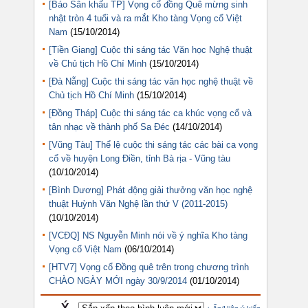
[Báo Sân khấu TP] Vọng cổ đồng Quê mừng sinh
nhật tròn 4 tuổi và ra mắt Kho tàng Vọng cổ Việt
Nam
(15/10/2014)
[Tiền Giang] Cuộc thi sáng tác Văn học Nghệ thuật
về Chủ tịch Hồ Chí Minh
(15/10/2014)
[Đà Nẵng] Cuộc thi sáng tác văn học nghệ thuật về
Chủ tịch Hồ Chí Minh
(15/10/2014)
[Đồng Tháp] Cuộc thi sáng tác ca khúc vọng cổ và
tân nhạc về thành phố Sa Đéc
(14/10/2014)
[Vũng Tàu] Thể lệ cuộc thi sáng tác các bài ca vọng
cổ về huyện Long Điền, tỉnh Bà rịa - Vũng tàu
(10/10/2014)
[Bình Dương] Phát động giải thưởng văn học nghệ
thuật Huỳnh Văn Nghệ lần thứ V (2011-2015)
(10/10/2014)
[VCĐQ] NS Nguyễn Minh nói về ý nghĩa Kho tàng
Vọng cổ Việt Nam
(06/10/2014)
[HTV7] Vọng cổ Đồng quê trên trong chương trình
CHÀO NGÀY MỚI ngày 30/9/2014
(01/10/2014)