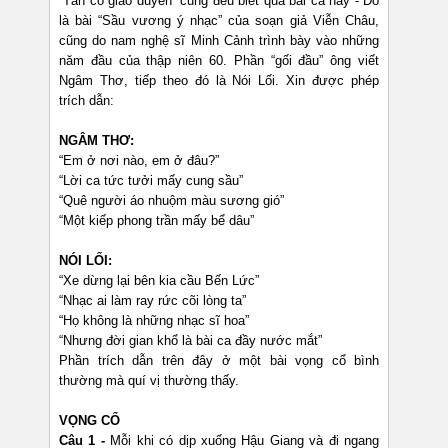
“Tân cổ giao duyên” cũng đều biết qua bài ca này - Đó
là bài “Sầu vương ý nhạc” của soạn giả Viễn Châu,
cũng do nam nghệ sĩ Minh Cảnh trình bày vào những
năm đầu của thập niên 60. Phần “gối đầu” ông viết
Ngâm Thơ, tiếp theo đó là Nói Lối. Xin được phép
trích dẫn:
NGÂM THƠ:
“Em ở nơi nào, em ở đâu?”
“Lời ca tức tưởi mấy cung sầu”
“Quê người áo nhuộm màu sương gió”
“Một kiếp phong trần mấy bể dâu”
NÓI LỐI:
“Xe dừng lại bên kia cầu Bến Lức”
“Nhạc ai làm ray rức cõi lòng ta”
“Họ không là những nhạc sĩ hoa”
“Nhưng đời gian khổ là bài ca đầy nước mắt”
Phần trích dẫn trên đây ở một bài vọng cổ bình
thường mà quí vị thường thấy.
VỌNG CỔ
Câu 1 -
Mỗi khi có dịp xuống Hậu Giang và đi ngang