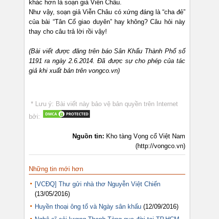
khác hơn là soạn giả Viễn Châu.
Như vậy, soạn giả Viễn Châu có xứng đáng là “cha đẻ”
của bài “Tân Cổ giao duyên” hay không? Câu hỏi này
thay cho câu trả lời rồi vậy!
(Bài viết được đăng trên báo Sân Khấu Thành Phố số
1191 ra ngày 2.6.2014. Đã được sự cho phép của tác
giả khi xuất bản trên vongco.vn)
* Lưu ý: Bài viết này bảo vệ bản quyền trên Internet
bởi:
Nguồn tin:
Kho tàng Vọng cổ Việt Nam
(http://vongco.vn)
Những tin mới hơn
[VCĐQ] Thư gửi nhà thơ Nguyễn Việt Chiến
(13/05/2016)
Huyền thoại ông tổ và Ngày sân khấu
(12/09/2016)