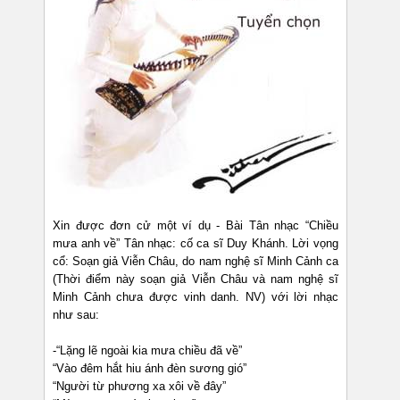
Xin được đơn cử một ví dụ - Bài Tân nhạc “Chiều
mưa anh về” Tân nhạc: cố ca sĩ Duy Khánh. Lời vọng
cổ: Soạn giả Viễn Châu, do nam nghệ sĩ Minh Cảnh ca
(Thời điểm này soạn giả Viễn Châu và nam nghệ sĩ
Minh Cảnh chưa được vinh danh. NV) với lời nhạc
như sau:
-“Lặng lẽ ngoài kia mưa chiều đã về”
“Vào đêm hắt hiu ánh đèn sương gió”
“Người từ phương xa xôi về đây”