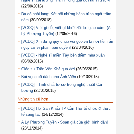
Nghệ sĩ cải lương Thanh Tòng qua đời tại TP.HCM
(22/09/2016)
Dạ cổ hoài lang: Kết nối những hành trình ngót trăm
năm
(30/09/2018)
[VCĐQ] Viết gì dễ, viết gì khó? đôi lời giao cảm! (A
Lý Phượng Tuyền)
(12/05/2016)
[VCĐQ] Xin đừng quy chụp vongco.vn là nơi tiềm ẩn
nguy cơ vi phạm bản quyền!
(29/04/2016)
[VCĐQ] - Nghệ sĩ miền Tây bên thềm mùa xuân
(06/02/2015)
Giáo sư Trần Văn Khê qua đời
(26/06/2015)
Bài vọng cổ dành cho Ánh Viên
(19/10/2015)
[VCĐQ] - Tính chất tự sự trong nghệ thuật Cải
Lương
(23/01/2015)
Những tin cũ hơn
[VCĐQ] Hội Sân Khấu TP Cần Thơ tổ chức đi thực
tế sáng tác
(14/12/2014)
A Lý Phượng Tuyền - Soạn giả của giới bình dân!
(23/11/2014)