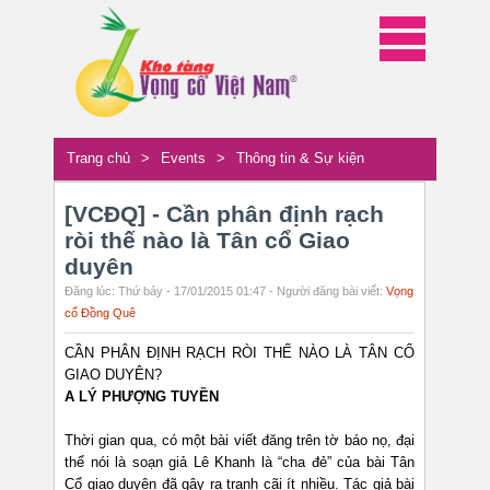
Trang chủ
>
Events
>
Thông tin & Sự kiện
[VCĐQ] - Cần phân định rạch
ròi thế nào là Tân cổ Giao
duyên
Đăng lúc: Thứ bảy - 17/01/2015 01:47 - Người đăng bài viết:
Vọng
cổ Đồng Quê
CẦN PHÂN ĐỊNH RẠCH RÒI THẾ NÀO LÀ TÂN CỔ
GIAO DUYÊN?
A LÝ PHƯỢNG TUYỀN
Thời gian qua, có một bài viết đăng trên tờ báo nọ, đại
thể nói là soạn giả Lê Khanh là “cha đẻ” của bài Tân
Cổ giao duyên đã gây ra tranh cãi ít nhiều. Tác giả bài