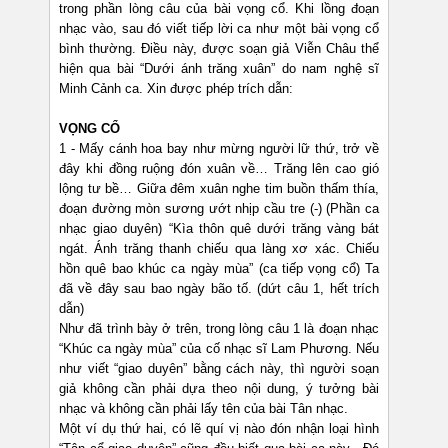
trong phần lòng câu của bài vọng cổ. Khi lồng đoạn
nhạc vào, sau đó viết tiếp lời ca như một bài vọng cổ
bình thường. Điều này, được soạn giả Viễn Châu thể
hiện qua bài “Dưới ánh trăng xuân” do nam nghệ sĩ
Minh Cảnh ca. Xin được phép trích dẫn:
VỌNG CỔ
1 - Mấy cánh hoa bay như mừng người lữ thứ, trở về
đây khi đồng ruộng đón xuân về… Trăng lên cao gió
lộng tư bề… Giữa đêm xuân nghe tim buồn thấm thía,
đoạn đường mòn sương ướt nhịp cầu tre (-) (Phần ca
nhạc giao duyên) “Kìa thôn quê dưới trăng vàng bát
ngát. Ánh trăng thanh chiếu qua làng xơ xác. Chiếu
hồn quê bao khúc ca ngày mùa” (ca tiếp vọng cổ) Ta
đã về đây sau bao ngày bão tố. (dứt câu 1, hết trích
dẫn)
Như đã trình bày ở trên, trong lòng câu 1 là đoạn nhạc
“Khúc ca ngày mùa” của cố nhạc sĩ Lam Phương. Nếu
như viết “giao duyên” bằng cách này, thì người soạn
giả không cần phải dựa theo nội dung, ý tưởng bài
nhạc và không cần phải lấy tên của bài Tân nhạc.
Một ví dụ thứ hai, có lẽ quí vị nào đón nhận loại hình