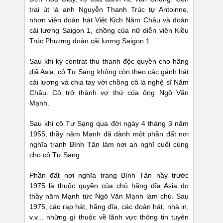
trai út là anh Nguyễn Thanh Trúc tự Antoinne,
nhơn viên đoàn hát Việt Kịch Năm Châu và đoàn
cải lương Saigon 1, chồng của nữ diễn viên Kiều
Trúc Phượng đoàn cải lương Saigon 1.
Sau khi ký contrat thu thanh độc quyền cho hãng
diã Asia, cô Tư Sạng không còn theo các gánh hát
cải lương và chia tay với chồng cô là nghệ sĩ Năm
Châu. Cô trở thành vợ thứ của ông Ngô Văn
Mạnh.
Sau khi cô Tư Sạng qua đời ngày 4 tháng 3 năm
1955, thầy năm Mạnh đã dành một phần đất nơi
nghĩa tranh Bình Tân làm nơi an nghĩ cuối cùng
cho cô Tư Sạng.
Phần đất nơi nghĩa trang Bình Tân nầy trước
1975 là thuộc quyền của chủ hãng dĩa Asia do
thầy năm Mạnh tức Ngô Văn Mạnh làm chủ. Sau
1975, các rạp hát, hãng dĩa, các đoàn hát, nhà in,
v.v... những gì thuộc về lãnh vực thông tin tuyên