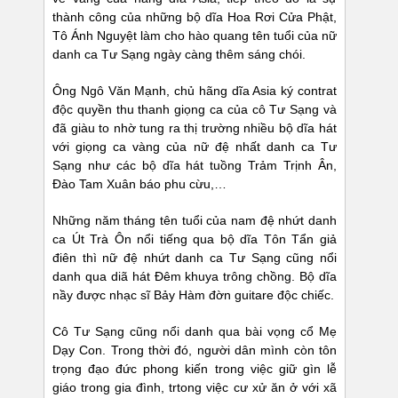
thành công của những bộ dĩa Hoa Rơi Cửa Phật,
Tô Ánh Nguyệt làm cho hào quang tên tuổi của nữ
danh ca Tư Sạng ngày càng thêm sáng chói.
Ông Ngô Văn Mạnh, chủ hãng dĩa Asia ký contrat
độc quyền thu thanh giọng ca của cô Tư Sạng và
đã giàu to nhờ tung ra thị trường nhiều bộ dĩa hát
với giọng ca vàng của nữ đệ nhất danh ca Tư
Sạng như các bộ dĩa hát tuồng Trảm Trịnh Ân,
Đào Tam Xuân báo phu cừu,…
Những năm tháng tên tuổi của nam đệ nhứt danh
ca Út Trà Ôn nổi tiếng qua bộ dĩa Tôn Tẩn giả
điên thì nữ đệ nhứt danh ca Tư Sạng cũng nổi
danh qua diã hát Đêm khuya trông chồng. Bộ dĩa
nầy được nhạc sĩ Bảy Hàm đờn guitare độc chiếc.
Cô Tư Sạng cũng nổi danh qua bài vọng cổ Mẹ
Dạy Con. Trong thời đó, người dân mình còn tôn
trọng đạo đức phong kiến trong việc giữ gìn lễ
giáo trong gia đình, trtong việc cư xử ăn ở với xã