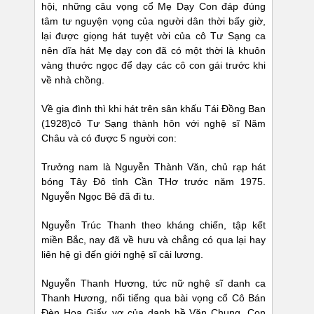
hội, những câu vọng cổ Mẹ Dạy Con đáp đúng
tâm tư nguyện vọng của người dân thời bấy giờ,
lại được giọng hát tuyệt vời của cô Tư Sạng ca
nên dĩa hát Mẹ dạy con đã có một thời là khuôn
vàng thước ngọc để dạy các cô con gái trước khi
về nhà chồng.
Về gia đình thì khi hát trên sân khấu Tái Đồng Ban
(1928)cô Tư Sạng thành hôn với nghệ sĩ Năm
Châu và có được 5 người con:
Trưởng nam là Nguyễn Thành Văn, chủ rạp hát
bóng Tây Đô tỉnh Cần THơ trước năm 1975.
Nguyễn Ngọc Bê đã đi tu.
Nguyễn Trúc Thanh theo kháng chiến, tập kết
miền Bắc, nay đã về hưu và chẳng có qua lại hay
liên hệ gì đến giới nghệ sĩ cải lương.
Nguyễn Thanh Hương, tức nữ nghệ sĩ danh ca
Thanh Hương, nổi tiếng qua bài vọng cổ Cô Bán
Đèn Hoa Giấy, vợ của danh hề Văn Chung. Con