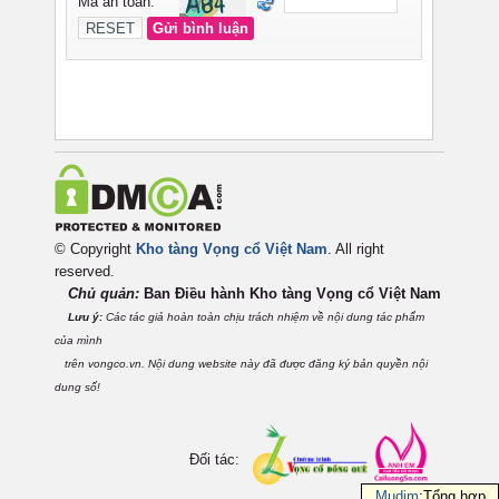
© Copyright
Kho tàng Vọng cổ Việt Nam
. All right
reserved.
Chủ quản:
Ban Điều hành Kho tàng Vọng cổ Việt
Nam
Lưu ý:
Các tác giả hoàn toàn chịu trách nhiệm về nội dung tác phẩm
của mình
trên vongco.vn. Nội dung website này đã được đăng ký bản quyền nội
dung số!
Đối tác:
Mudim
:Tổng hợp