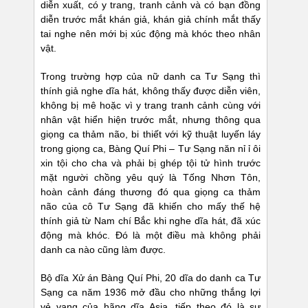
diễn xuất, có y trang, tranh cảnh và có bạn đồng
diễn trước mắt khán giả, khán giả chính mắt thấy
tai nghe nên mới bị xúc động mà khóc theo nhân
vật.
Trong trường hợp của nữ danh ca Tư Sạng thì
thính giả nghe dĩa hát, không thấy được diễn viên,
không bị mê hoặc vì y trang tranh cảnh cùng với
nhân vật hiển hiện trước mắt, nhưng thông qua
giọng ca thảm não, bi thiết với kỹ thuật luyến láy
trong giọng ca, Bàng Quí Phi – Tư Sạng năn nỉ ỉ ôi
xin tội cho cha và phải bị ghép tội tử hình trước
mặt người chồng yêu quý là Tống Nhơn Tôn,
hoàn cảnh đáng thương đó qua giọng ca thảm
não của cô Tư Sạng đã khiến cho mấy thế hệ
thính giả từ Nam chí Bắc khi nghe dĩa hát, đã xúc
động mà khóc. Đó là một điều mà không phải
danh ca nào cũng làm được.
Bộ dĩa Xử án Bàng Quí Phi, 20 dĩa do danh ca Tư
Sạng ca năm 1936 mở đầu cho những thắng lợi
vẻ vang của hãng dĩa Asia, tiếp theo đó là sự