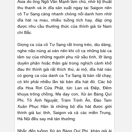
Asia do ông Ngô Văn Mạnh làm chủ, nhờ kỹ thuật
thu thanh và in dĩa sản xuất ngay tại Saigon nên
cô Tư Sạng càng nhanh chóng nổi danh hơn nhờ
dĩa hát ra mau, nhiều tuồng tích hay, đáp ứng
được nhu cầu thưởng thức của thính giả từ Nam
chí Bắc.
Giọng ca của cô Tư Sạng rất trong trẻo, dịu dàng,
nghe não nùng ai oán nên khi cô ca những bài ca
tâm sự của những người phụ nữ sầu tình, lỡ làng
duyên phận hoặc thân gái trong nghịch cảnh khổ
đau thì thính giả rất thích thú, ái mộ, dĩa hát nào
có giọng ca của danh ca Tư Sạng là bán rất chạy,
có khi phải nhiều lần tái bản dĩa hát đó. Các bộ
dĩa Hoa Rơi Cửa Phật, tức Lan và Điệp, Đêm
khuya trông chồng, Mẹ dạy con, Xử án Bàng Quí
Phi, Tô Ánh Nguyệt, Tràm Trịnh Ân, Đào Tam
Xuân Phục Hận là những bộ dĩa hát được giới
thính giả lục tỉnh, Saigon và cả các miền Trung,
Hà Nội đều say mê tán thưởng.
Nhắc đến tuồng Xử án Bàng Quí Phi, khán giả ái