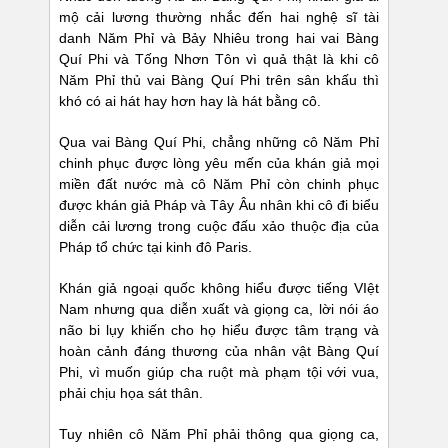
mộ cải lương thường nhắc đến hai nghệ sĩ tài
danh Năm Phỉ và Bảy Nhiêu trong hai vai Bàng
Quí Phi và Tống Nhơn Tôn vì quả thật là khi cô
Năm Phỉ thủ vai Bàng Quí Phi trên sân khấu thì
khó có ai hát hay hơn hay là hát bằng cô.
Qua vai Bàng Quí Phi, chẳng những cô Năm Phỉ
chinh phục được lòng yêu mến của khán giả mọi
miền đất nước mà cô Năm Phỉ còn chinh phục
được khán giả Pháp và Tây Âu nhân khi cô đi biểu
diễn cải lương trong cuộc đấu xảo thuộc địa của
Pháp tổ chức tại kinh đô Paris.
Khán giả ngoại quốc không hiểu được tiếng VIệt
Nam nhưng qua diễn xuất và giọng ca, lời nói áo
não bi lụy khiến cho họ hiểu được tâm trạng và
hoàn cảnh đáng thương của nhân vật Bàng Quí
Phi, vì muốn giúp cha ruột mà phạm tội với vua,
phải chịu họa sát thân.
Tuy nhiên cô Năm Phỉ phải thông qua giọng ca,