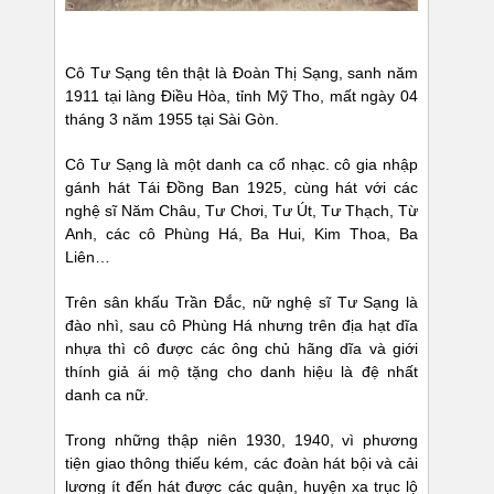
Cô Tư Sạng tên thật là Đoàn Thị Sạng, sanh năm
1911 tại làng Điều Hòa, tỉnh Mỹ Tho, mất ngày 04
tháng 3 năm 1955 tại Sài Gòn.
Cô Tư Sạng là một danh ca cổ nhạc. cô gia nhập
gánh hát Tái Đồng Ban 1925, cùng hát với các
nghệ sĩ Năm Châu, Tư Chơi, Tư Út, Tư Thạch, Từ
Anh, các cô Phùng Há, Ba Hui, Kim Thoa, Ba
Liên…
Trên sân khấu Trần Đắc, nữ nghệ sĩ Tư Sạng là
đào nhì, sau cô Phùng Há nhưng trên địa hạt dĩa
nhựa thì cô được các ông chủ hãng dĩa và giới
thính giả ái mộ tặng cho danh hiệu là đệ nhất
danh ca nữ.
Trong những thập niên 1930, 1940, vì phương
tiện giao thông thiếu kém, các đoàn hát bội và cải
lương ít đến hát được các quận, huyện xa trục lộ