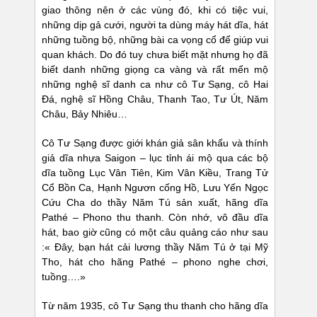
giao thông nên ở các vùng đó, khi có tiệc vui,
những dịp gả cưới, người ta dùng máy hát dĩa, hát
những tuồng bộ, những bài ca vọng cổ để giúp vui
quan khách. Do đó tuy chưa biết mặt nhưng họ đã
biết danh những giọng ca vàng và rất mến mộ
những nghệ sĩ danh ca như cô Tư Sạng, cô Hai
Đá, nghệ sĩ Hồng Châu, Thanh Tao, Tư Út, Năm
Châu, Bảy Nhiêu…
Cô Tư Sạng được giới khán giả sân khấu và thính
giả dĩa nhựa Saigon – lục tỉnh ái mộ qua các bộ
dĩa tuồng Lục Vân Tiên, Kim Vân Kiều, Trang Tử
Cổ Bồn Ca, Hạnh Ngươn cống Hồ, Lưu Yến Ngọc
Cứu Cha do thầy Năm Tú sản xuất, hãng dĩa
Pathé – Phono thu thanh. Còn nhớ, vô đầu dĩa
hát, bao giờ cũng có một câu quảng cáo như sau
:« Đây, bạn hát cải lương thầy Năm Tú ở tại Mỹ
Tho, hát cho hãng Pathé – phono nghe chơi,
tuồng….»
Từ năm 1935, cô Tư Sạng thu thanh cho hãng dĩa