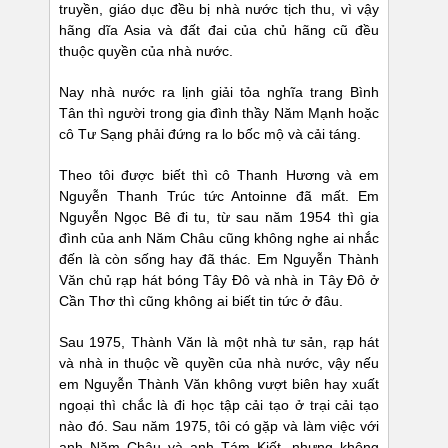
truyền, giáo dục đều bị nhà nước tịch thu, vì vậy
hãng dĩa Asia và đất đai của chủ hãng cũ đều
thuộc quyền của nhà nước.
Nay nhà nước ra lịnh giải tỏa nghĩa trang Bình
Tân thì người trong gia đình thầy Năm Mạnh hoặc
cô Tư Sạng phải đứng ra lo bốc mộ và cải táng.
Theo tôi được biết thì cô Thanh Hương và em
Nguyễn Thanh Trúc tức Antoinne đã mất. Em
Nguyễn Ngọc Bê đi tu, từ sau năm 1954 thì gia
đình của anh Năm Châu cũng không nghe ai nhắc
đến là còn sống hay đã thác. Em Nguyễn Thành
Văn chủ rạp hát bóng Tây Đô và nhà in Tây Đô ở
Cần Thơ thì cũng không ai biết tin tức ở đâu.
Sau 1975, Thành Văn là một nhà tư sản, rạp hát
và nhà in thuộc về quyền của nhà nước, vậy nếu
em Nguyễn Thành Văn không vượt biên hay xuất
ngoại thì chắc là đi học tập cải tạo ở trại cải tạo
nào đó. Sau năm 1975, tôi có gặp và làm việc với
anh Năm Châu và anh Tám Kiết, nhưng không