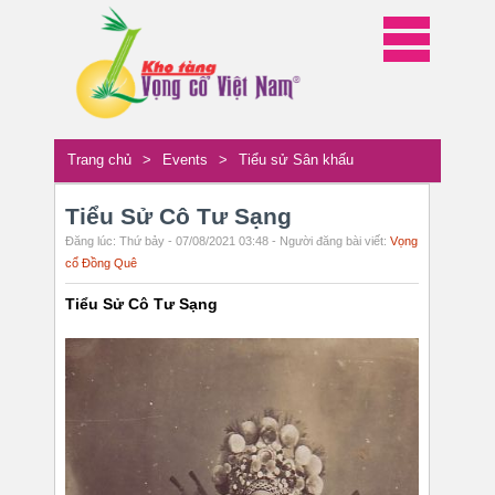
Trang chủ
>
Events
>
Tiểu sử Sân khấu
Tiểu Sử Cô Tư Sạng
Đăng lúc: Thứ bảy - 07/08/2021 03:48 - Người đăng bài viết:
Vọng
cổ Đồng Quê
Tiểu Sử Cô Tư Sạng