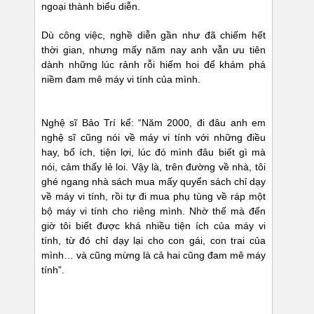
ngoại thành biểu diễn.
Dù công việc, nghề diễn gần như đã chiếm hết
thời gian, nhưng mấy năm nay anh vẫn ưu tiên
dành những lúc rảnh rỗi hiếm hoi để khám phá
niềm đam mê máy vi tính của mình.
Nghệ sĩ Bảo Trí kể: “Năm 2000, đi đâu anh em
nghệ sĩ cũng nói về máy vi tính với những điều
hay, bổ ích, tiện lợi, lúc đó mình đâu biết gì mà
nói, cảm thấy lẻ loi. Vậy là, trên đường về nhà, tôi
ghé ngang nhà sách mua mấy quyển sách chỉ dạy
về máy vi tính, rồi tự đi mua phụ tùng về ráp một
bộ máy vi tính cho riêng mình. Nhờ thế mà đến
giờ tôi biết được khá nhiều tiện ích của máy vi
tính, từ đó chỉ dạy lại cho con gái, con trai của
mình… và cũng mừng là cả hai cũng đam mê máy
tính”.