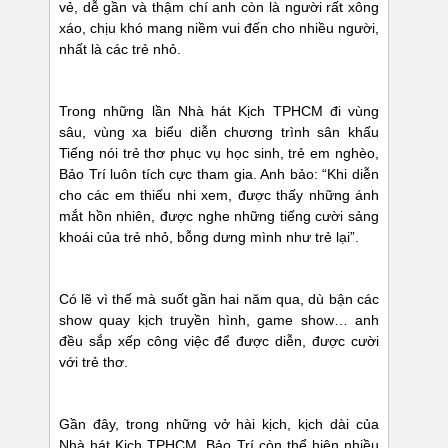
vẻ, dễ gần và thậm chí anh còn là người rất xông
xáo, chịu khó mang niềm vui đến cho nhiều người,
nhất là các trẻ nhỏ.
Trong những lần Nhà hát Kịch TPHCM đi vùng
sâu, vùng xa biểu diễn chương trình sân khấu
Tiếng nói trẻ thơ phục vụ học sinh, trẻ em nghèo,
Bảo Trí luôn tích cực tham gia. Anh bảo: “Khi diễn
cho các em thiếu nhi xem, được thấy những ánh
mắt hồn nhiên, được nghe những tiếng cười sảng
khoái của trẻ nhỏ, bỗng dưng mình như trẻ lại”.
Có lẽ vì thế mà suốt gần hai năm qua, dù bận các
show quay kịch truyền hình, game show… anh
đều sắp xếp công việc để được diễn, được cười
với trẻ thơ.
Gần đây, trong những vở hài kịch, kịch dài của
Nhà hát Kịch TPHCM, Bảo Trí còn thể hiện nhiều