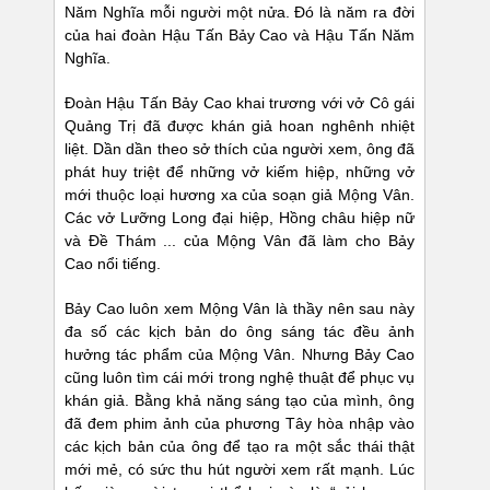
Năm Nghĩa mỗi người một nửa. Đó là năm ra đời
của hai đoàn Hậu Tấn Bảy Cao và Hậu Tấn Năm
Nghĩa.
Đoàn Hậu Tấn Bảy Cao khai trương với vở Cô gái
Quảng Trị đã được khán giả hoan nghênh nhiệt
liệt. Dần dần theo sở thích của người xem, ông đã
phát huy triệt để những vở kiếm hiệp, những vở
mới thuộc loại hương xa của soạn giả Mộng Vân.
Các vở Lưỡng Long đại hiệp, Hồng châu hiệp nữ
và Đề Thám ... của Mộng Vân đã làm cho Bảy
Cao nổi tiếng.
Bảy Cao luôn xem Mộng Vân là thầy nên sau này
đa số các kịch bản do ông sáng tác đều ảnh
hưởng tác phẩm của Mộng Vân. Nhưng Bảy Cao
cũng luôn tìm cái mới trong nghệ thuật để phục vụ
khán giả. Bằng khả năng sáng tạo của mình, ông
đã đem phim ảnh của phương Tây hòa nhập vào
các kịch bản của ông để tạo ra một sắc thái thật
mới mẻ, có sức thu hút người xem rất mạnh. Lúc