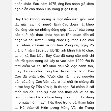
đoàn khác. Sau năm 1975, ông làm soạn giả kiêm
đạo diễn cho đoàn Lúa Vàng (Bạc Liêu).
Bảy Cao không những là một diễn viên giỏi, một
tác giả hay, một ngưỡi lãnh đạo đoàn hát khéo
léo, ông còn có những đóng góp rất quí báu trong
các buổi hội thảo khoa học có liên quan đến cổ
nhạc và cải lương. Trong cuộc Hội thảo Cao Văn
Lầu nhân 70 năm ra đời bản Vọng cổ, ngày 25
tháng 4 năm 1989 do UBND tỉnh Minh Hải tổ chức
tại thị xã Bạc Liêu, Bảy Cao đã cung cấp một chi
tiết rất quan trọng đã xảy ra vào năm 1920. Đó là
thời điểm và chi tiết khởi đầu về việc canh tân,
thay đổi câu chữ trong bài Dạ cổ hoài lang. Bảy
Cao đã phát biểu: “Cuối câu năm theo nguyên
bản của ông Cao Văn Lầu là hai chữ tin chàng đã
được ông Ký Tấn sửa lại là tin bạn. Đó chính là cái
mốc mở đầu cho sự biến hóa thay đổi lời ca đã
làm cho bản Dạ cổ hoài lang thay hình đổi dạng
như ngày hôm nay”. Tiếp theo trong bài tham luận
tại Hội thảo về Hiện tượng Mộng Vân do Trung