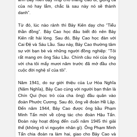
của nó hay lắm, chắc là sau này nó sẽ thành
danh”.
Từ đó, lúc nào rảnh thì Bảy Kiên dạy cho “Tiểu
thần đồng”. Bảy Cao học đâu biết đó nên Bảy
Kiên rất hài lòng. Sau đó, Bảy Cao học đàn với
Cai Đệ và Sáu Lầu. Sau này, Bảy Cao thường tâm
sự với bạn bè và những người đồng nghiệp: “Tôi
rất mang ơn ông Sáu Lầu. Chính câu nói của ông
với cha tôi mấy mươi năm trước đã mở đầu cho
cuộc đời nghệ sĩ của tôi”.
Năm 1941, do sự giới thiệu của Lư Hòa Nghĩa
(Năm Nghĩa), Bảy Cao cùng với người bạn thân là
Chín Qui (học trò của cha ông) đầu quân vào
đoàn Phước Cương. Sau đó, ông về đoàn Hề Lập.
Đến năm 1944, Bảy Cao được ông bầu Phạm
Minh Tấn mời về cộng tác cho đoàn Hậu Tấn.
Đoàn này hoạt động đến cuối năm 1945 thì giải
thể (không rõ vì nguyên nhân gì). Ông Phạm Minh
Tấn chia đoàn ra làm hai, giao cho Bảy Cao và