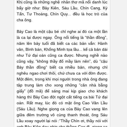
Khị cũng là những nghệ nhân thợ mã nổi danh lúc
bấy giờ như: Bảy Kiên, Sáu Lầu, Chín Cang, Ký
Tấn, Tư Thoàng, Chín Quy... đều là học trò của
cha ông.
Bảy Cao là một cậu bé chỉ nghe ai đó ca một lần
là ca lại được ngay. Ông nổi tiếng là “thần đồng”,
năm lên bảy tuổi đã biết ca các bản vắn: Hành
vân, Bình bán, Khổng Minh tọa lầu... kể cả bản dài
như Tứ đại oán cũng ca được. Nhưng nghề nào
cũng vậy, “không thầy đố mầy làm nên”, dù “cậu
Bảy thần đồng” biết ca nhiều bản, nhưng chỉ
nghêu ngao chơi thôi, chứ chưa ca với đờn được.
Một đêm, trong khi mọi người trong nhà ông đang
tập trung làm cho xong những “căn nhà bằng
giấy” (đồ mã) để sáng mai kịp giao cho khách
hàng thì Bảy Cao đột ngột cất tiếng ca bài Tứ đại
oán. Rất may, lúc đó có mặt ông Cao Văn Lầu
(Sáu Lầu). Nghe giọng ca của Bảy Cao vang lên
giữa đêm trường vô cùng thanh thoát, ông Sáu
Lầu xoay người lại nói :“Thầy Chín ơi, thầy nói với
anh Bảy Kiên dạy nhịp cho thằng Cao đi, giọng ca