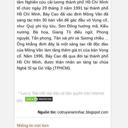
tâm Nghiên cứu cải lương thành phố Hồ Chí Minh
tổ chức ngày 29 tháng 3 năm 1991 tại thành phố
Hồ Chí Minh, Bảy Cao đã xác định Mộng Vân đã
sáng tác trên 30 bản vắn để gác đầu vô Vọng cổ,
như: Quý phi túy tửu, Sơn Đông hướng mã, Kiều
nương, Bá hoa, Giang Tô điểu ngữ, Phong
nguyệt, Tấn phong, Tân xái phỉ và Sương chiều ...
Ông khẳng định đây là một sáng tạo rất độc đáo
của Mộng Vân làm tăng thêm giá trị của bản Vọng
cổ. Năm 1996, Bảy Cao đã qua đời tại thành phố
Hồ Chí Minh, được thân nhân an táng tại chùa
Nghệ Sĩ tại Gò Vấp (TPHCM).
* Lưu ý: Bài viết này bảo vệ bản quyền trên Internet
bởi:
Nguồn tin:
cotruyenamnhac.blogspot.com
Những tin mới hơn