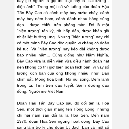
bấy giờ người ta gọi thể loại này là “cải lương -
điện ảnh”. Trong một số vở tuồng của đoàn Hậu
Tấn Bảy Cao có cảnh mây bay nước chảy, cảnh
máy bay ném bom, cảnh đánh nhau bằng súng
đạn... được chiếu trên phông màn. Đó là một
“hiện tượng” tân kỳ, rất hấp dẫn, được khán giả
nhiệt liệt hưởng ứng. Nhưng “hiện tượng” này chỉ
có một mình Bảy Cao độc quyền vì chẳng có đoàn
kế tục. Và “hiện tượng” này kéo dài không được
bao nhiêu năm... Cũng giống như Năm Nghĩa,
Bảy Cao vừa là diễn viên vừa điều hành đoàn hát
nên không có thì giờ biên soạn kịch bản, vì vậy số
lượng kịch bản của ông không nhiều, như: Đàn
chim sắt, Mộng hòa bình, Nợ núi sông, Đêm lạnh
trong tù, Tình trên đảo tuyết, Sanh dưỡng đạo
đồng, Người mẹ Việt Nam.
Đoàn Hậu Tấn Bảy Cao sau đó đổi tên là Hoa
Sen, một thời gian mang tên Hồng Long, nhưng
chỉ hai năm sau đổi lại là Hoa Sen. Đến năm
1970, đoàn Hoa Sen ngưng hoạt động, Bảy Cao
sang làm trợ lý cho đoàn Út Bạch Lan và một số