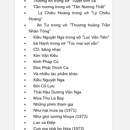
Trường An trong vở "Tuyệt tình ca"
Tần nương trong vở "Tần Nương Thất"
Lý Chiêu Hoàng trong vở "Lý Chiêu
Hoàng"
An Tư trong vở "Thượng hoàng Trần
Nhân Tông"
Kiều Nguyệt Nga trong vở "Lục Vân Tiên"
bà Hạnh trong vở "Tóc mai sợi vắn"
CD, băng nhạc
Kim Vân Kiều
Kinh Pháp Cú
Đức Phật Thích Ca
Và nhiều tác phẩm khác:
Kiều Nguyệt Nga
Đời Cô Lựu
Thái Hậu Dương Vân Nga
Mùa Thu Lá Bay
Những phim tham gia
Như hạt mưa sa (1971)
Như giọt sương khuya (1972)
Lan và Điệp
Con ma nhà họ Hứa (1973)