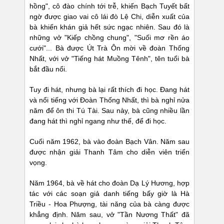
hồng", cô đào chính tới trễ, khiến Bạch Tuyết bất
ngờ được giao vai cô lái đò Lệ Chi, diễn xuất của
bà khiến khán giả hết sức ngạc nhiên. Sau đó là
những vở "Kiếp chồng chung", "Suối mơ rền áo
cưới"... Bà được Út Trà Ôn mời về đoàn Thống
Nhất, với vở "Tiếng hát Muồng Tênh", tên tuổi bà
bắt đầu nổi.
Tuy đi hát, nhưng bà lại rất thích đi học. Đang hát
và nổi tiếng với Đoàn Thống Nhất, thì bà nghỉ nửa
năm để ôn thi Tú Tài. Sau này, bà cũng nhiều lần
đang hát thì nghỉ ngang như thế, để đi học.
Cuối năm 1962, bà vào đoàn Bạch Vân. Năm sau
được nhận giải Thanh Tâm cho diễn viên triển
vọng.
Năm 1964, bà về hát cho đoàn Dạ Lý Hương, hợp
tác với các soạn giả danh tiếng bấy giờ là Hà
Triều - Hoa Phượng, tài năng của bà càng được
khẳng định. Năm sau, vở "Tần Nương Thất" đã