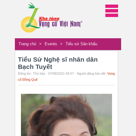
Trang chủ
>
Events
>
Tiểu sử Sân khấu
Tiểu Sử Nghệ sĩ nhân dân
Bạch Tuyết
Đăng lúc: Thứ bảy - 07/08/2021 04:57 - Người đăng bài viết:
Vọng
cổ Đồng Quê