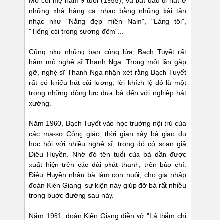
Mồ côi mẹ năm 9 tuổi (1955), và bắt đầu đi hát ở
những nhà hàng ca nhạc bằng những bài tân
nhạc như "Nắng đẹp miền Nam", "Làng tôi",
"Tiếng còi trong sương đêm"...
Cũng như những bạn cùng lứa, Bạch Tuyết rất
hâm mộ nghệ sĩ Thanh Nga. Trong một lần gặp
gỡ, nghệ sĩ Thanh Nga nhận xét rằng Bạch Tuyết
rất có khiếu hát cải lương, lời khích lệ đó là một
trong những động lực đưa bà đến với nghiệp hát
xướng.
Năm 1960, Bạch Tuyết vào học trường nội trú của
các ma-sơ Công giáo, thời gian này bà giao du
học hỏi với nhiều nghệ sĩ, trong đó có soạn giả
Điêu Huyền. Nhờ đó tên tuổi của bà dần được
xuất hiện trên các đài phát thanh, trên báo chí.
Điêu Huyền nhận bà làm con nuôi, cho gia nhập
đoàn Kiên Giang, sự kiện này giúp đỡ bà rất nhiều
trong bước đường sau này.
Năm 1961, đoàn Kiên Giang diễn vở "Lá thắm chỉ