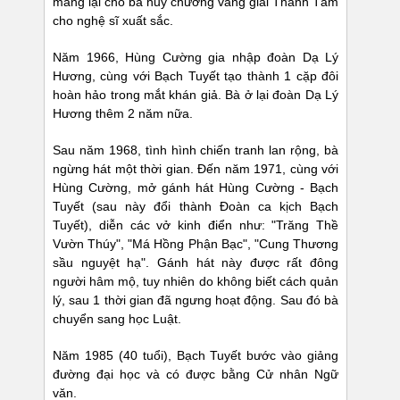
mang lại cho bà huy chương vàng giải Thanh Tâm
cho nghệ sĩ xuất sắc.
Năm 1966, Hùng Cường gia nhập đoàn Dạ Lý
Hương, cùng với Bạch Tuyết tạo thành 1 cặp đôi
hoàn hảo trong mắt khán giả. Bà ở lại đoàn Dạ Lý
Hương thêm 2 năm nữa.
Sau năm 1968, tình hình chiến tranh lan rộng, bà
ngừng hát một thời gian. Đến năm 1971, cùng với
Hùng Cường, mở gánh hát Hùng Cường - Bạch
Tuyết (sau này đổi thành Đoàn ca kịch Bạch
Tuyết), diễn các vở kinh điển như: "Trăng Thề
Vườn Thúy", "Má Hồng Phận Bạc", "Cung Thương
sầu nguyệt hạ". Gánh hát này được rất đông
người hâm mộ, tuy nhiên do không biết cách quản
lý, sau 1 thời gian đã ngưng hoạt động. Sau đó bà
chuyển sang học Luật.
Năm 1985 (40 tuổi), Bạch Tuyết bước vào giảng
đường đại học và có được bằng Cử nhân Ngữ
văn.