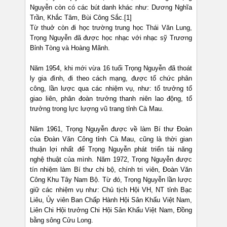
Nguyễn còn có các bút danh khác như: Dương Nghĩa
Trần, Khắc Tâm, Bùi Công Sắc.[1]
Từ thuở còn đi học trường trung học Thái Văn Lung,
Trọng Nguyễn đã được học nhạc với nhạc sỹ Trương
Bỉnh Tòng và Hoàng Mãnh.
Năm 1954, khi mới vừa 16 tuổi Trọng Nguyễn đã thoát
ly gia đình, đi theo cách mạng, được tổ chức phân
công, lần lược qua các nhiệm vụ, như: tổ trưởng tổ
giao liên, phân đoàn trưởng thanh niên lao động, tổ
trưởng trong lực lượng vũ trang tỉnh Cà Mau.
Năm 1961, Trọng Nguyễn được về làm Bí thư Đoàn
của Đoàn Văn Công tỉnh Cà Mau, cũng là thời gian
thuận lợi nhất để Trọng Nguyễn phát triển tài năng
nghệ thuật của mình. Năm 1972, Trọng Nguyễn được
tín nhiệm làm Bí thư chi bộ, chính tri viên, Đoàn Văn
Công Khu Tây Nam Bộ. Từ đó, Trọng Nguyễn lần lược
giữ các nhiệm vụ như: Chủ tịch Hội VH, NT tỉnh Bạc
Liêu, Ủy viên Ban Chấp Hành Hội Sân Khấu Việt Nam,
Liên Chi Hội trưởng Chi Hội Sân Khấu Việt Nam, Đồng
bằng sông Cửu Long.