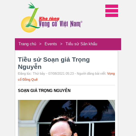
Trang chủ
>
Events
>
Tiểu sử Sân khấu
Tiều sử Soạn giả Trọng
Nguyễn
Đăng lúc: Thứ bảy - 07/08/2021 05:23 - Người đăng bài viết:
Vọng
cổ Đồng Quê
SOẠN GIẢ TRỌNG NGUYỄN