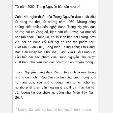
Từ năm 2002, Trọng Nguyễn bắt đầu hưu trí.
Cuộc đời nghệ thuật của Trọng Nguyễn được bắt đầu
từ sáng tác thơ, từ những năm 1950. Nhưng công
chúng biết nhiều đến nghệ danh Trọng Nguyễn qua
những bài ca Vọng cổ, kịch bản cải lương, và một số
bản tân nhạc. Trong đó, có 19 kịch bản cải lương, hơn
200 bài ca Vọng cổ. Nổi bật có các tác phẩm như:
Giọt Máu Oan Cừu, Bóng biển, Rừng Thần; Ơn Đảng,
Bạc Liêu Ngày Ấy, Chợ Mới, Giọt Sữa Cuối Cùng.v.v.
Hầu hết các tác phẩm của Trọng Nguyễn đều được
xuất bản, phổ biến trên các phương tiện truyền thông.
Trọng Nguyễn xứng đáng được tôn vinh là một trong
những cánh chim đầu đàn của tỉnh Bạc Liêu, trong hơn
40 năm qua, với những cống hiến to lớn cho sự
nghiệp phát triển văn hóa nghệ thuật ca nhạc tài tử,
cải lương tại địa phương, cũng như Miền Tây Nam
Bộ. /.
* Lưu ý: Bài viết này bảo vệ bản quyền trên Internet