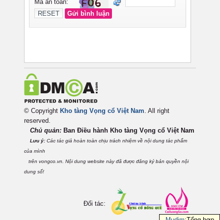
© Copyright
Kho tàng Vọng cổ Việt Nam
. All right
reserved.
Chủ quản:
Ban Điều hành Kho tàng Vọng cổ Việt
Nam
Lưu ý:
Các tác giả hoàn toàn chịu trách nhiệm về nội dung tác phẩm
của mình
trên vongco.vn. Nội dung website này đã được đăng ký bản quyền nội
dung số!
Đối tác:
Mudim
:Tổng hợp