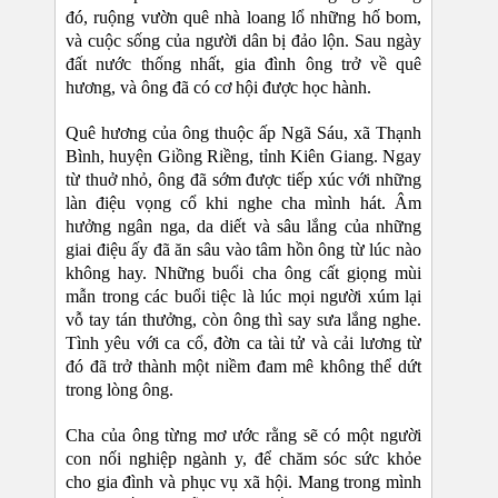
đó, ruộng vườn quê nhà loang lổ những hố bom,
và cuộc sống của người dân bị đảo lộn. Sau ngày
đất nước thống nhất, gia đình ông trở về quê
hương, và ông đã có cơ hội được học hành.
Quê hương của ông thuộc ấp Ngã Sáu, xã Thạnh
Bình, huyện Giồng Riềng, tỉnh Kiên Giang. Ngay
từ thuở nhỏ, ông đã sớm được tiếp xúc với những
làn điệu vọng cổ khi nghe cha mình hát. Âm
hưởng ngân nga, da diết và sâu lắng của những
giai điệu ấy đã ăn sâu vào tâm hồn ông từ lúc nào
không hay. Những buổi cha ông cất giọng mùi
mẫn trong các buổi tiệc là lúc mọi người xúm lại
vỗ tay tán thưởng, còn ông thì say sưa lắng nghe.
Tình yêu với ca cổ, đờn ca tài tử và cải lương từ
đó đã trở thành một niềm đam mê không thể dứt
trong lòng ông.
Cha của ông từng mơ ước rằng sẽ có một người
con nối nghiệp ngành y, để chăm sóc sức khỏe
cho gia đình và phục vụ xã hội. Mang trong mình