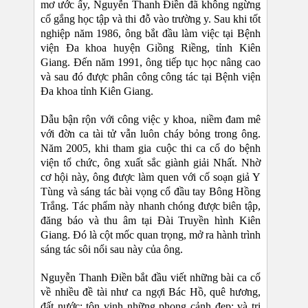
mơ ước ấy, Nguyễn Thanh Điền đã không ngừng
cố gắng học tập và thi đỗ vào trường y. Sau khi tốt
nghiệp năm 1986, ông bắt đầu làm việc tại Bệnh
viện Đa khoa huyện Giồng Riềng, tỉnh Kiên
Giang. Đến năm 1991, ông tiếp tục học nâng cao
và sau đó được phân công công tác tại Bệnh viện
Đa khoa tỉnh Kiên Giang.
Dẫu bận rộn với công việc y khoa, niềm đam mê
với đờn ca tài tử vẫn luôn cháy bỏng trong ông.
Năm 2005, khi tham gia cuộc thi ca cổ do bệnh
viện tổ chức, ông xuất sắc giành giải Nhất. Nhờ
cơ hội này, ông được làm quen với cố soạn giả Y
Tùng và sáng tác bài vọng cổ đầu tay Bông Hồng
Trắng. Tác phẩm này nhanh chóng được biên tập,
đăng báo và thu âm tại Đài Truyền hình Kiên
Giang. Đó là cột mốc quan trọng, mở ra hành trình
sáng tác sôi nổi sau này của ông.
Nguyễn Thanh Điền bắt đầu viết những bài ca cổ
về nhiều đề tài như ca ngợi Bác Hồ, quê hương,
đất nước; tôn vinh những phong cảnh đẹp; và tri