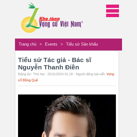
Trang chủ
>
Events
>
Tiểu sử Sân khấu
Tiểu sử Tác giả - Bác sĩ
Nguyễn Thanh Điền
Đăng lúc: Thứ hai - 25/11/2024 01:18 - Người đăng bài viết:
Vọng
cổ Đồng Quê