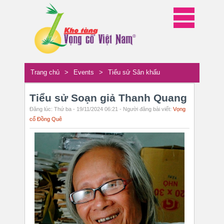
Trang chủ
>
Events
>
Tiểu sử Sân khấu
Tiểu sử Soạn giả Thanh Quang
Đăng lúc: Thứ ba - 19/11/2024 06:21 - Người đăng bài viết:
Vọng
cổ Đồng Quê