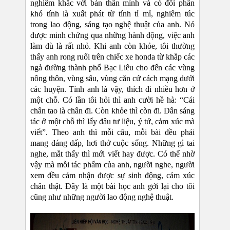
nghiêm khắc với bản thân mình và có đôi phần
khó tính là xuất phát từ tính tỉ mỉ, nghiêm túc
trong lao động, sáng tạo nghệ thuật của anh. Nó
được minh chứng qua những hành động, việc anh
làm dù là rất nhỏ. Khi anh còn khỏe, tôi thường
thấy anh rong ruổi trên chiếc xe honda từ khắp các
ngả đường thành phố Bạc Liêu cho đến các vùng
nông thôn, vùng sâu, vùng căn cứ cách mạng dưới
các huyện. Tính anh là vậy, thích đi nhiều hơn ở
một chỗ. Có lần tôi hỏi thì anh cười hề hà: “Cái
chân tao là chân đi. Còn khỏe thì còn đi. Dân sáng
tác ở một chỗ thì lấy đâu tư liệu, ý tứ, cảm xúc mà
viết”. Theo anh thì mỗi câu, mỗi bài đều phải
mang dáng dấp, hơi thở cuộc sống. Những gì tai
nghe, mắt thấy thì mới viết hay được. Có thể nhờ
vậy mà mỗi tác phẩm của anh, người nghe, người
xem đều cảm nhận được sự sinh động, cảm xúc
chân thật. Đây là một bài học anh gởi lại cho tôi
cũng như những người lao động nghệ thuật.