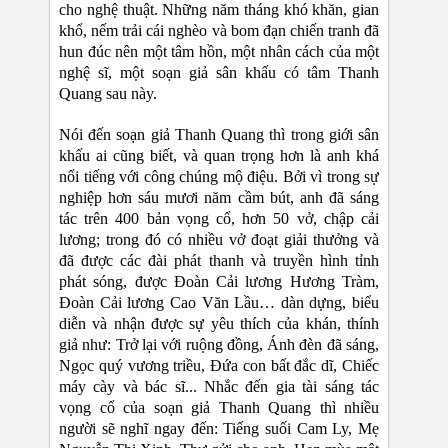
cho nghệ thuật. Những năm tháng khó khăn, gian
khổ, nếm trải cái nghèo và bom đạn chiến tranh đã
hun đúc nên một tâm hồn, một nhân cách của một
nghệ sĩ, một soạn giả sân khấu có tâm Thanh
Quang sau này.
Nói đến soạn giả Thanh Quang thì trong giới sân
khấu ai cũng biết, và quan trọng hơn là anh khá
nổi tiếng với công chúng mộ điệu. Bởi vì trong sự
nghiệp hơn sáu mươi năm cầm bút, anh đã sáng
tác trên 400 bản vọng cổ, hơn 50 vở, chập cải
lương; trong đó có nhiều vở đoạt giải thưởng và
đã được các đài phát thanh và truyền hình tỉnh
phát sóng, được Đoàn Cải lương Hương Tràm,
Đoàn Cải lương Cao Văn Lầu… dàn dựng, biểu
diễn và nhận được sự yêu thích của khán, thính
giả như: Trở lại với ruộng đồng, Ánh đèn đã sáng,
Ngọc quý vương triều, Đứa con bất đắc dĩ, Chiếc
máy cày và bác sĩ... Nhắc đến gia tài sáng tác
vọng cổ của soạn giả Thanh Quang thì nhiều
người sẽ nghĩ ngay đến: Tiếng suối Cam Ly, Mẹ