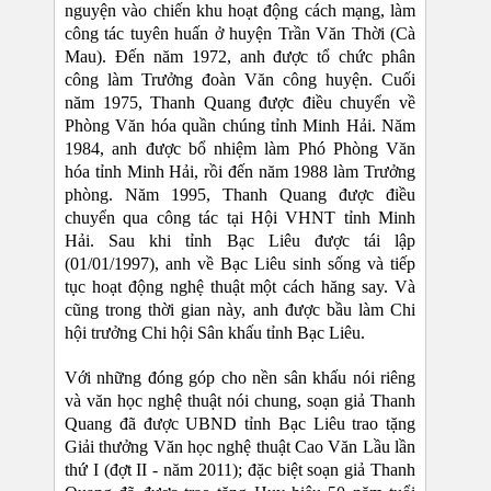
nguyện vào chiến khu hoạt động cách mạng, làm
công tác tuyên huấn ở huyện Trần Văn Thời (Cà
Mau). Đến năm 1972, anh được tổ chức phân
công làm Trưởng đoàn Văn công huyện. Cuối
năm 1975, Thanh Quang được điều chuyển về
Phòng Văn hóa quần chúng tỉnh Minh Hải. Năm
1984, anh được bổ nhiệm làm Phó Phòng Văn
hóa tỉnh Minh Hải, rồi đến năm 1988 làm Trưởng
phòng. Năm 1995, Thanh Quang được điều
chuyển qua công tác tại Hội VHNT tỉnh Minh
Hải. Sau khi tỉnh Bạc Liêu được tái lập
(01/01/1997), anh về Bạc Liêu sinh sống và tiếp
tục hoạt động nghệ thuật một cách hăng say. Và
cũng trong thời gian này, anh được bầu làm Chi
hội trưởng Chi hội Sân khấu tỉnh Bạc Liêu.
Với những đóng góp cho nền sân khấu nói riêng
và văn học nghệ thuật nói chung, soạn giả Thanh
Quang đã được UBND tỉnh Bạc Liêu trao tặng
Giải thưởng Văn học nghệ thuật Cao Văn Lầu lần
thứ I (đợt II - năm 2011); đặc biệt soạn giả Thanh