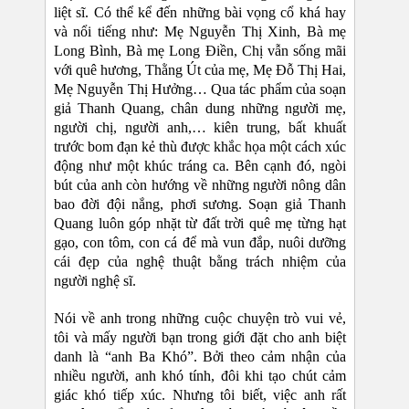
liệt sĩ. Có thể kể đến những bài vọng cổ khá hay
và nổi tiếng như: Mẹ Nguyễn Thị Xinh, Bà mẹ
Long Bình, Bà mẹ Long Điền, Chị vẫn sống mãi
với quê hương, Thằng Út của mẹ, Mẹ Đỗ Thị Hai,
Mẹ Nguyễn Thị Hưởng… Qua tác phẩm của soạn
giả Thanh Quang, chân dung những người mẹ,
người chị, người anh,… kiên trung, bất khuất
trước bom đạn kẻ thù được khắc họa một cách xúc
động như một khúc tráng ca. Bên cạnh đó, ngòi
bút của anh còn hướng về những người nông dân
bao đời đội nắng, phơi sương. Soạn giả Thanh
Quang luôn góp nhặt từ đất trời quê mẹ từng hạt
gạo, con tôm, con cá để mà vun đắp, nuôi dưỡng
cái đẹp của nghệ thuật bằng trách nhiệm của
người nghệ sĩ.
Nói về anh trong những cuộc chuyện trò vui vẻ,
tôi và mấy người bạn trong giới đặt cho anh biệt
danh là “anh Ba Khó”. Bởi theo cảm nhận của
nhiều người, anh khó tính, đôi khi tạo chút cảm
giác khó tiếp xúc. Nhưng tôi biết, việc anh rất