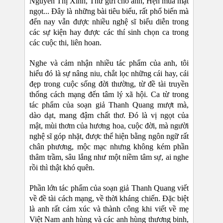
Nguyễn Thị Xinh, Thư gửi cho anh, Hẹn mùa mật
ngọt... Đây là những bài tiêu biểu, rất phổ biến mà
đến nay vẫn được nhiều nghệ sĩ biểu diễn trong
các sự kiện hay được các thí sinh chọn ca trong
các cuộc thi, liên hoan.
Nghe và cảm nhận nhiều tác phẩm của anh, tôi
hiểu đó là sự nâng niu, chắt lọc những cái hay, cái
đẹp trong cuộc sống đời thường, từ đề tài truyền
thống cách mạng đến tâm lý xã hội. Ca từ trong
tác phẩm của soạn giả Thanh Quang mượt mà,
dào dạt, mang đậm chất thơ. Đó là vị ngọt của
mật, mùi thơm của hương hoa, cuộc đời, mà người
nghệ sĩ góp nhặt, được thể hiện bằng ngôn ngữ rất
chân phương, mộc mạc nhưng không kém phần
thâm trầm, sâu lắng như một niềm tâm sự, ai nghe
rồi thì thật khó quên.
Phần lớn tác phẩm của soạn giả Thanh Quang viết
về đề tài cách mạng, về thời kháng chiến. Đặc biệt
là anh rất cảm xúc và thành công khi viết về mẹ
Việt Nam anh hùng và các anh hùng thương binh,