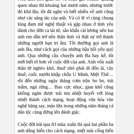
quen nhau thì khoảng hai mươi năm, nhưng trước
đó khá lâu, tôi đã nghe và biết nhiều về anh cũng
như các sáng tác của anh. Và có lẽ vì cùng chung
lòng đam mê nghệ thuật và gặp nhau ở tình yêu
dành cho đờn ca tài tử, sân khấu cải lương nên hai
anh em dần trở nên thân tình và thật sự trở thành
những người bạn tri âm. Tôi thường gọi anh là
anh Ba, như cách gọi của những hậu bối yêu quý
anh. Qua những câu chuyện anh Ba hay kể, tôi
mới biết rõ hơn về cuộc đời của anh. Anh vốn xuất
thân từ nghèo khó, thuở nhỏ phải đi đốn lá, cày
thuê, cuốc mướn khắp chốn U Minh, Miệt Thứ…
rồi đến những ngày tháng cơm trộn bo bo, trái
mắm, ngủ rừng… Bao cực nhọc, gian khổ cũng
không ngăn được trái tim nhiệt huyết với lòng
nhiệt thành cách mạng, hoạt động văn hóa văn
nghệ hăng say, máu lửa trong những năm tháng cả
dân tộc cùng đứng lên đánh giặc.
Cuộc đời trải qua 83 mùa xuân thì quá hai phần ba
anh dâng hiến cho cách mạng, miệt mài cống hiến