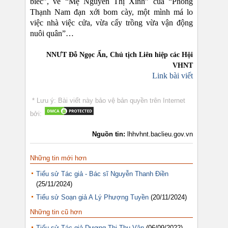
biếc”, về “Mẹ Nguyễn Thị Xinh” của “Phong
Thạnh Nam đạn xới bom cày, một mình má lo
việc nhà việc cửa, vừa cấy trồng vừa vận động
nuôi quân”…
NNƯT Đỗ Ngọc Ẩn, Chủ tịch Liên hiệp các Hội
VHNT
Link bài viết
* Lưu ý: Bài viết này bảo vệ bản quyền trên Internet
bởi:
Nguồn tin:
lhhvhnt.baclieu.gov.vn
Những tin mới hơn
Tiểu sử Tác giả - Bác sĩ Nguyễn Thanh Điền
(25/11/2024)
Tiểu sử Soạn giả A Lý Phượng Tuyền
(20/11/2024)
Những tin cũ hơn
Tiểu sử Tác giả Dương Thị Thu Vân
(06/09/2022)