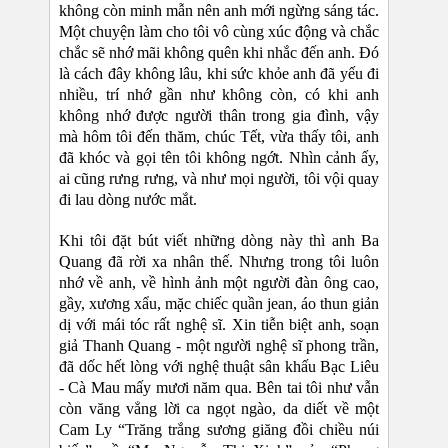
không còn minh mẫn nên anh mới ngừng sáng tác.
Một chuyện làm cho tôi vô cùng xúc động và chắc
chắc sẽ nhớ mãi không quên khi nhắc đến anh. Đó
là cách đây không lâu, khi sức khỏe anh đã yếu đi
nhiều, trí nhớ gần như không còn, có khi anh
không nhớ được người thân trong gia đình, vậy
mà hôm tôi đến thăm, chúc Tết, vừa thấy tôi, anh
đã khóc và gọi tên tôi không ngớt. Nhìn cảnh ấy,
ai cũng rưng rưng, và như mọi người, tôi vội quay
đi lau dòng nước mắt.
Khi tôi đặt bút viết những dòng này thì anh Ba
Quang đã rời xa nhân thế. Nhưng trong tôi luôn
nhớ về anh, về hình ảnh một người đàn ông cao,
gầy, xương xẩu, mặc chiếc quần jean, áo thun giản
dị với mái tóc rất nghệ sĩ. Xin tiễn biệt anh, soạn
giả Thanh Quang - một người nghệ sĩ phong trần,
đã dốc hết lòng với nghệ thuật sân khấu Bạc Liêu
- Cà Mau mấy mươi năm qua. Bên tai tôi như vẫn
còn văng vẳng lời ca ngọt ngào, da diết về một
Cam Ly “Trăng trắng sương giăng đồi chiều núi