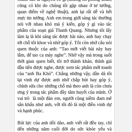
cũng có khi do chúng tôi gặp nhau ở tư tưởng,
quan điểm về nghệ thuật), anh lại rất dễ và hết
mực tin tưởng. Anh em trong giới sáng tác thường
nói với nhau khó mà ý kiến, góp ý gì vào tác
phẩm của soạn giả Thanh Quang. Nhưng tôi lấy
làm lạ là khi sáng tác được bài nào, anh hay chạy
tới chỗ tôi khoe và nhờ góp ý. Tôi còn nhớ câu nói
quen thuộc của anh: “Tao mới viết bài này hay
lắm, để tao ca mày nghe”. Nhờ vậy mà trong suốt
thời gian quen biết, tôi trở thành khán, thính giả
đầu tiên được nghe, được xem tác phẩm mới toanh
của “anh Ba Khó”. Chẳng những vậy, dần dà tôi
lại vinh dự được anh nhờ chắp bút hay góp ý,
chỉnh sửa cho những chỗ mà theo anh là còn chưa
ưng ý trong tác phẩm đầy tâm huyết của mình. Ở
vai trò là một đàn em, người cùng niềm đam mê
sân khấu như anh, với tôi đó là một điều vinh dự
và hạnh phúc.
Bút lực của anh dồi dào, anh viết rất đều tay, chỉ
đến những năm cuối đời do sức khỏe yếu và