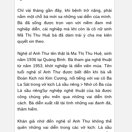
Chỉ vài tháng gần đây, khi bệnh trở nặng, phải
nằm một chỗ bà mới xa những vai diễn của mình.
Bà đã sống được trọn vẹn với niềm đam mê
nghiệp diễn, cái nghiệp mà khi còn là cô nữ sinh
Mã Thị Thu Huệ bà đã dám trái ý cha mẹ kiên
quyết xin theo.
Nghệ sĩ Anh Thư tên thật là Ma Thị Thu Huệ, sinh
năm 1936 tại Quảng Bình. Bà tham gia nghệ thuật
từ năm 1953, khởi nghiệp là diễn viên múa. Tên
tuổi nghệ sĩ Anh Thư được biết đến khi bà về
Đoàn Kịch nói Kim Cương, nổi tiếng với vai cô Ba
La Sát trong vở kịch Lá sầu riêng.> Nhớ cô Ba của
Lá sầu riêngSự nghiệp nghệ thuật của bà được
công chúng yêu mến qua những vai diễn tính
cách. Bà diễn xuất rất tài tình những vai đanh đá,
thâm hiểm.
Khán giả nhớ đến nghệ sĩ Anh Thư không thể
quên những vai diễn trong các vở kịch: Lá sầu