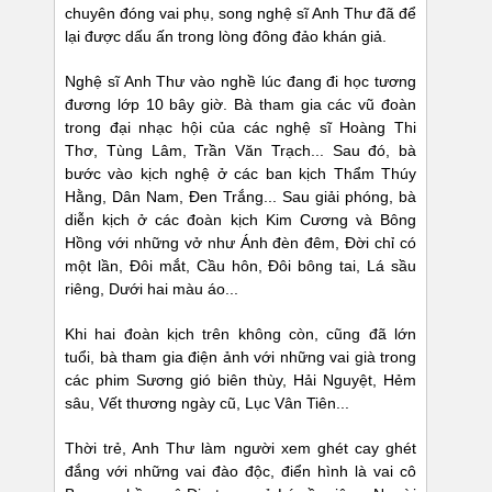
chuyên đóng vai phụ, song nghệ sĩ Anh Thư đã để
lại được dấu ấn trong lòng đông đảo khán giả.
Nghệ sĩ Anh Thư vào nghề lúc đang đi học tương
đương lớp 10 bây giờ. Bà tham gia các vũ đoàn
trong đại nhạc hội của các nghệ sĩ Hoàng Thi
Thơ, Tùng Lâm, Trần Văn Trạch... Sau đó, bà
bước vào kịch nghệ ở các ban kịch Thẩm Thúy
Hằng, Dân Nam, Đen Trắng... Sau giải phóng, bà
diễn kịch ở các đoàn kịch Kim Cương và Bông
Hồng với những vở như Ánh đèn đêm, Đời chỉ có
một lần, Đôi mắt, Cầu hôn, Đôi bông tai, Lá sầu
riêng, Dưới hai màu áo...
Khi hai đoàn kịch trên không còn, cũng đã lớn
tuổi, bà tham gia điện ảnh với những vai già trong
các phim Sương gió biên thùy, Hải Nguyệt, Hẻm
sâu, Vết thương ngày cũ, Lục Vân Tiên...
Thời trẻ, Anh Thư làm người xem ghét cay ghét
đắng với những vai đào độc, điển hình là vai cô