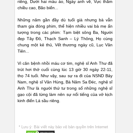
riêng, Dưới hai màu áo, Ngày anh về, Vực thẳm
chiều cao, Bão biển...
Những năm gần đầy dù tuổi già nhưng bà vẫn
tham gia đóng phim, thể hiện nhiều vai bà mẹ ấn
tượng trong các phim: Tạm biệt sông Ba, Người
đẹp Tây Đô, Thạch Sanh – Lý Thông, Họ cùng
chung một kẻ thủ, Vết thương ngày cũ, Lục Vân
Tiên...
Vì căn bệnh nhồi máu cơ tim, nghệ sĩ Anh Thư đã
trút hơi thở cuối cùng lúc 13 giờ 30 ngày 22-11,
thọ 74 tuổi. Như vậy, sau sự ra đi của NSND Bảy
Nam, nghệ sĩ Vân Hùng, Bà Năm Sa Đéc, nghệ sĩ
Anh Thư là người thứ tư trong số những nghệ sĩ
gạo cội đã từng làm nên sự nổi tiếng của vở kịch
kinh điển Lá sầu riêng.
* Lưu ý: Bài viết này bảo vệ bản quyền trên Internet