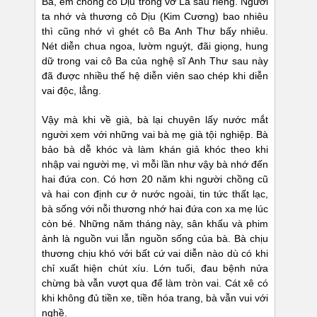
Ba, em chồng cô Dịu trong vở Lá sầu riêng. Người
ta nhớ và thương cô Dịu (Kim Cương) bao nhiêu
thì cũng nhớ vì ghét cô Ba Anh Thư bấy nhiêu.
Nét diễn chua ngoa, lườm nguýt, đãi giọng, hung
dữ trong vai cô Ba của nghệ sĩ Anh Thư sau này
đã được nhiều thế hệ diễn viên sao chép khi diễn
vai độc, lẳng.
Vậy mà khi về già, bà lại chuyên lấy nước mắt
người xem với những vai bà mẹ già tội nghiệp. Bà
bảo bà dễ khóc và làm khán giả khóc theo khi
nhập vai người mẹ, vì mỗi lần như vậy bà nhớ đến
hai đứa con. Có hơn 20 năm khi người chồng cũ
và hai con định cư ở nước ngoài, tin tức thất lạc,
bà sống với nỗi thương nhớ hai đứa con xa mẹ lúc
còn bé. Những năm tháng này, sân khấu và phim
ảnh là nguồn vui lẫn nguồn sống của bà. Bà chịu
thương chịu khó với bất cứ vai diễn nào dù có khi
chỉ xuất hiện chút xíu. Lớn tuổi, đau bệnh nửa
chừng bà vẫn vượt qua để làm tròn vai. Cát xê có
khi không đủ tiền xe, tiền hóa trang, bà vẫn vui với
nghề.