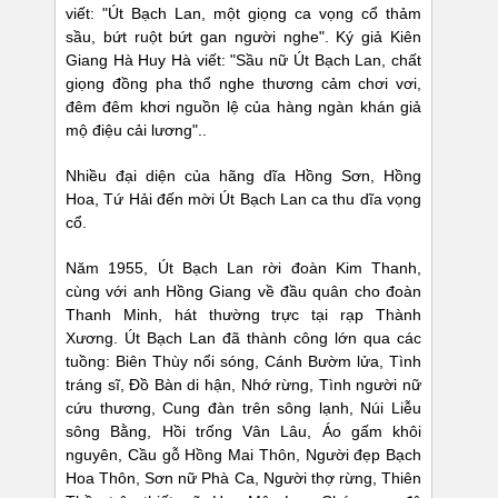
viết: "Út Bạch Lan, một giọng ca vọng cổ thảm
sầu, bứt ruột bứt gan người nghe". Ký giả Kiên
Giang Hà Huy Hà viết: "Sầu nữ Út Bạch Lan, chất
giọng đồng pha thổ nghe thương cảm chơi vơi,
đêm đêm khơi nguồn lệ của hàng ngàn khán giả
mộ điệu cải lương"..
Nhiều đại diện của hãng dĩa Hồng Sơn, Hồng
Hoa, Tứ Hải đến mời Út Bạch Lan ca thu dĩa vọng
cổ.
Năm 1955, Út Bạch Lan rời đoàn Kim Thanh,
cùng với anh Hồng Giang về đầu quân cho đoàn
Thanh Minh, hát thường trực tại rạp Thành
Xương. Út Bạch Lan đã thành công lớn qua các
tuồng: Biên Thùy nổi sóng, Cánh Bườm lửa, Tình
tráng sĩ, Đồ Bàn di hận, Nhớ rừng, Tình người nữ
cứu thương, Cung đàn trên sông lạnh, Núi Liễu
sông Bằng, Hồi trống Vân Lâu, Áo gấm khôi
nguyên, Cầu gỗ Hồng Mai Thôn, Người đẹp Bạch
Hoa Thôn, Sơn nữ Phà Ca, Người thợ rừng, Thiên