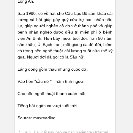
Long An.
Sau 1990, cô về hát cho Câu Lạc Bộ sân khấu cải
lương và hát giúp gây quỹ cứu trợ nạn nhân bão
lụt, giúp người nghèo cô đơn ở thành phố và giúp
bệnh nhân nghèo được điều trị miễn phí ở bệnh
viện An Bình. Hơn bảy mươi tuổi đời, hơn 50 năm
sân khấu, Út Bạch Lan, một giọng ca để đời, hiếm
có trong nền nghệ thuật cải lương suốt nửa thế kỹ
qua. Người đời đã gọi cô là Sầu nữ:
Lắng đọng gồm thâu những cuộc đời,
Vào hồn "sầu nữ " Thấm tình người ,
Cho nên nghệ thuật thanh xuân mãi ,
Tiếng hát ngàn xa vượt tuổi trời.
Source: maxreading
* Lưu ý: Bài viết này bảo vệ bản quyền trên Internet