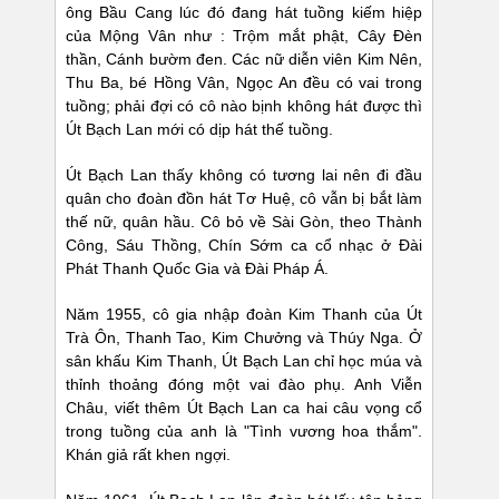
ông Bầu Cang lúc đó đang hát tuồng kiếm hiệp
của Mộng Vân như : Trộm mắt phật, Cây Đèn
thần, Cánh bườm đen. Các nữ diễn viên Kim Nên,
Thu Ba, bé Hồng Vân, Ngọc An đều có vai trong
tuồng; phải đợi có cô nào bịnh không hát được thì
Út Bạch Lan mới có dịp hát thế tuồng.
Út Bạch Lan thấy không có tương lai nên đi đầu
quân cho đoàn đồn hát Tơ Huệ, cô vẫn bị bắt làm
thế nữ, quân hầu. Cô bỏ về Sài Gòn, theo Thành
Công, Sáu Thồng, Chín Sớm ca cổ nhạc ở Đài
Phát Thanh Quốc Gia và Đài Pháp Á.
Năm 1955, cô gia nhập đoàn Kim Thanh của Út
Trà Ôn, Thanh Tao, Kim Chưởng và Thúy Nga. Ở
sân khấu Kim Thanh, Út Bạch Lan chỉ học múa và
thỉnh thoảng đóng một vai đào phụ. Anh Viễn
Châu, viết thêm Út Bạch Lan ca hai câu vọng cổ
trong tuồng của anh là "Tình vương hoa thắm".
Khán giả rất khen ngợi.