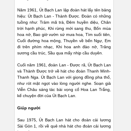
Năm 1961, Út Bạch Lan lập đoàn hát lấy tên bảng
hiệu: Út Bạch Lan - Thành Được. Đoàn có những
tuồng như: Trảm mã trà, Đêm huyền diệu, Chân
trời hạnh phúc, Khi rừng mới sang thu, Bốn mùa
hoa nở, Bao giờ vườn sứ mưa hoa, Tìm suối tiên,
Cuối đường hoa mộng, Thuyền về bến Ngự, Em
đi trên phím nhạc, Khi hoa anh đào nở, Trăng
sương cầu trúc, Sầu qua mấy nhịp cầu duyên.
Cuối năm 1961, đoàn Lan - Được rã, Út Bạch Lan
và Thành Được trở về hát cho đoàn Thanh Minh-
Thanh Nga. Út Bạch Lan với giọng đồng pha thổ,
như rót mật ngọt vào lòng người nghe. Soạn giả
Viễn Châu sáng tác bài vọng cổ Hoa Lan Trắng,
kể chuyện đời của Út Bạch Lan.
Giúp người
Sau 1975, Út Bạch Lan hát cho đoàn cải lương
Sài Gòn 1, rồi về quê nhà hát cho đoàn cải lương