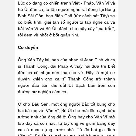
Lúc đó đang có chiến tranh Việt - Pháp, Văn Vĩ và
Bé Út đàn ca, tụ tập người nghe rất đông tại Bùng
Binh Sài Gòn, bọn Biện Chằ (tức cảnh sát Tây) sợ
có biểu tình, giải tán số người tụ tập nghe ca và
bắt Văn Vĩ và Bé Út, đánh cho mấy cây "ma trắc",
rồi đem về nhốt ở bốt quận Nhì.
Cơ duyên
Ông Xếp Tây lai, bạn của nhạc sĩ Jean Tịnh và ca
sĩ Thành Công, đài Pháp Á thấy hai đứa trẻ biết
đờn ca cổ nhạc nên tha cho về. Đây là một cơ
duyên khiến cho ca sĩ Thành Công trở thành
người đầu tiên dìu dắt Út Bạch Lan trên con
đường sự nghiệp cầm ca.
Ở chợ Bàu Sen, một ông người Bắc tốt bụng cho
hai bà mẹ với Văn Vĩ, Bé Út che mái lều cạnh bức
tường nhà của ông để ở. Ông bày cho Văn Vĩ mở
lớp dạy ca cổ nhạc, tự tay ông vẽ giùm bảng dạy
ca cổ nhạc dựng trước nhà. Từ đó hai gia đình