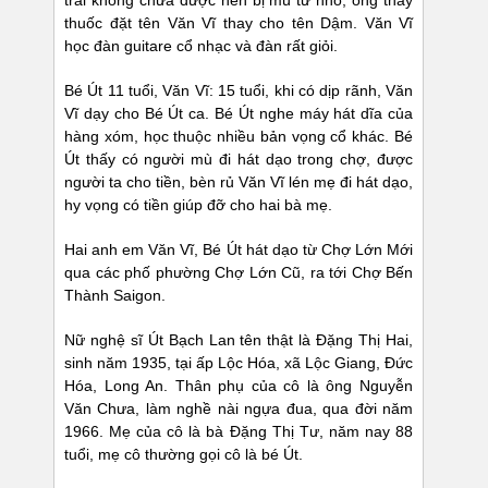
trái không chữa được nên bị mù từ nhỏ, ông thầy
thuốc đặt tên Văn Vĩ thay cho tên Dậm. Văn Vĩ
học đàn guitare cổ nhạc và đàn rất giỏi.
Bé Út 11 tuổi, Văn Vĩ: 15 tuổi, khi có dịp rãnh, Văn
Vĩ dạy cho Bé Út ca. Bé Út nghe máy hát dĩa của
hàng xóm, học thuộc nhiều bản vọng cổ khác. Bé
Út thấy có người mù đi hát dạo trong chợ, được
người ta cho tiền, bèn rủ Văn Vĩ lén mẹ đi hát dạo,
hy vọng có tiền giúp đỡ cho hai bà mẹ.
Hai anh em Văn Vĩ, Bé Út hát dạo từ Chợ Lớn Mới
qua các phố phường Chợ Lớn Cũ, ra tới Chợ Bến
Thành Saigon.
Nữ nghệ sĩ Út Bạch Lan tên thật là Đặng Thị Hai,
sinh năm 1935, tại ấp Lộc Hóa, xã Lộc Giang, Đức
Hóa, Long An. Thân phụ của cô là ông Nguyễn
Văn Chưa, làm nghề nài ngựa đua, qua đời năm
1966. Mẹ của cô là bà Đặng Thị Tư, năm nay 88
tuổi, mẹ cô thường gọi cô là bé Út.