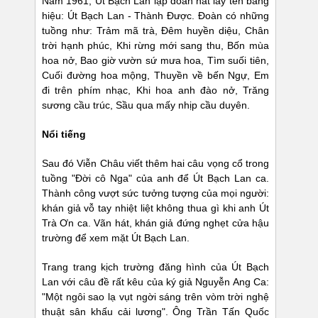
Năm 1961, Út Bạch Lan lập đoàn hát lấy tên bảng
hiệu: Út Bạch Lan - Thành Được. Đoàn có những
tuồng như: Trảm mã trà, Đêm huyền diệu, Chân
trời hạnh phúc, Khi rừng mới sang thu, Bốn mùa
hoa nở, Bao giờ vườn sứ mưa hoa, Tìm suối tiên,
Cuối đường hoa mộng, Thuyền về bến Ngự, Em
đi trên phím nhạc, Khi hoa anh đào nở, Trăng
sương cầu trúc, Sầu qua mấy nhịp cầu duyên.
Nổi tiếng
Sau đó Viễn Châu viết thêm hai câu vọng cổ trong
tuồng "Đời cô Nga" của anh để Út Bạch Lan ca.
Thành công vượt sức tưởng tượng của mọi người:
khán giả vỗ tay nhiệt liệt không thua gì khi anh Út
Trà Ơn ca. Vãn hát, khán giả đứng nghẹt cửa hậu
trường để xem mặt Út Bạch Lan.
Trang trang kịch trường đăng hình của Út Bạch
Lan với câu đề rất kêu của ký giả Nguyễn Ang Ca:
"Một ngôi sao lạ vụt ngời sáng trên vòm trời nghệ
thuật sân khấu cải lương". Ông Trần Tấn Quốc