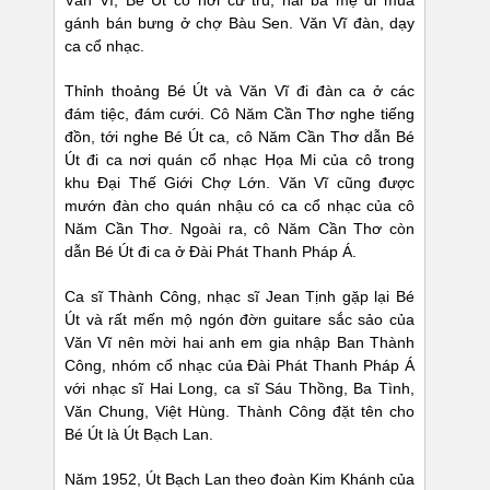
Văn Vĩ, Bé Út có nơi cư trú, hai bà mẹ đi mua
gánh bán bưng ở chợ Bàu Sen. Văn Vĩ đàn, dạy
ca cổ nhạc.
Thỉnh thoảng Bé Út và Văn Vĩ đi đàn ca ở các
đám tiệc, đám cưới. Cô Năm Cần Thơ nghe tiếng
đồn, tới nghe Bé Út ca, cô Năm Cần Thơ dẫn Bé
Út đi ca nơi quán cổ nhạc Họa Mi của cô trong
khu Đại Thế Giới Chợ Lớn. Văn Vĩ cũng được
mướn đàn cho quán nhậu có ca cổ nhạc của cô
Năm Cần Thơ. Ngoài ra, cô Năm Cần Thơ còn
dẫn Bé Út đi ca ở Đài Phát Thanh Pháp Á.
Ca sĩ Thành Công, nhạc sĩ Jean Tịnh gặp lại Bé
Út và rất mến mộ ngón đờn guitare sắc sảo của
Văn Vĩ nên mời hai anh em gia nhập Ban Thành
Công, nhóm cổ nhạc của Đài Phát Thanh Pháp Á
với nhạc sĩ Hai Long, ca sĩ Sáu Thồng, Ba Tình,
Văn Chung, Việt Hùng. Thành Công đặt tên cho
Bé Út là Út Bạch Lan.
Năm 1952, Út Bạch Lan theo đoàn Kim Khánh của