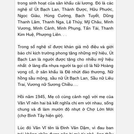
trong sinh hoạt của sân khấu cải lương. Đó là các
nghệ sĩ Út Bạch Lan, Thành Được, Hữu Phước,
Ngọc Giàu, Hùng Cường, Bạch Tuyết, Dũng
Thanh Lâm, Thanh Nga, Lệ Thủy, Mỹ Châu, Minh
Vương, Minh Cảnh, Minh Phụng, Tấn Tài, Thanh
Kim Huệ, Phượng Liên. . .
Trong số nghệ sĩ được khán giả mộ điệu và giới
báo chí kịch trường phong tặng những mỹ hiệu, Út
Bạch Lan là người được tặng cho nhiều mỹ hiệu
nhất: ở làng dĩa nhựa người ta gọi cô là Nữ Hoàng
vọng cổ, ở sân khấu là Đệ nhứt đào thương, Nữ
hồng sầu mộng, sầu nữ Út Bạch Lan, Sầu nữ Liêu
Trai, Vương nữ Sương Chiều….
Hồi năm 1945, Mẹ cô cùng cảnh ngộ với mẹ của
Văn Vĩ nên hai bà kết nghĩa chị em với nhau, sống
chung và đi làm mướn độ nhựt ở Chợ Lớn Mới
(chợ Bình Tây hiện giờ).
Lúc đó Văn Vĩ tên là Đinh Văn Dậm, vì đau ban