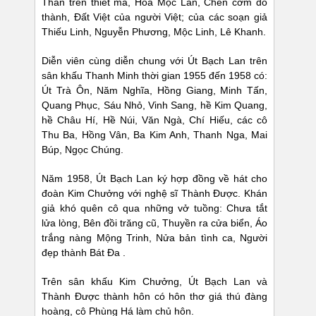
Thần trên thiết mã, Hoa Mộc Lan, Chén cơm đô
thành, Đất Việt của người Việt; của các soạn giả
Thiếu Linh, Nguyễn Phương, Mộc Linh, Lê Khanh.
Diễn viên cùng diễn chung với Út Bạch Lan trên
sân khấu Thanh Minh thời gian 1955 đến 1958 có:
Út Trà Ôn, Năm Nghĩa, Hồng Giang, Minh Tấn,
Quang Phục, Sáu Nhỏ, Vinh Sang, hề Kim Quang,
hề Châu Hí, Hề Núi, Văn Ngà, Chí Hiếu, các cô
Thu Ba, Hồng Vân, Ba Kim Anh, Thanh Nga, Mai
Búp, Ngọc Chúng.
Năm 1958, Út Bạch Lan ký hợp đồng về hát cho
đoàn Kim Chưởng với nghệ sĩ Thành Được. Khán
giả khó quên cô qua những vở tuồng: Chưa tắt
lửa lòng, Bên đồi trăng cũ, Thuyền ra cửa biển, Áo
trắng nàng Mộng Trinh, Nửa bản tình ca, Người
đẹp thành Bát Đa .
Trên sân khấu Kim Chưởng, Út Bạch Lan và
Thành Được thành hôn có hôn thơ giá thú đàng
hoàng, cô Phùng Há làm chủ hôn.