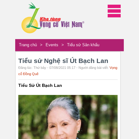
Trang chủ
>
Events
>
Tiểu sử Sân khấu
Tiểu sử Nghệ sĩ Út Bạch Lan
Đăng lúc: Thứ bảy - 07/08/2021 05:17 - Người đăng bài viết:
Vọng
cổ Đồng Quê
Tiểu Sử Út Bạch Lan