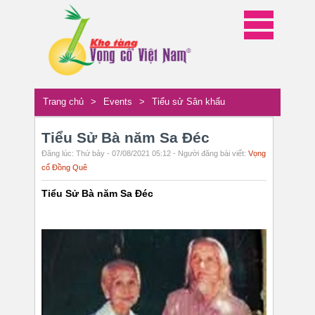
Trang chủ
>
Events
>
Tiểu sử Sân khấu
Tiểu Sử Bà năm Sa Đéc
Đăng lúc: Thứ bảy - 07/08/2021 05:12 - Người đăng bài viết:
Vọng
cổ Đồng Quê
Tiểu Sử Bà năm Sa Đéc