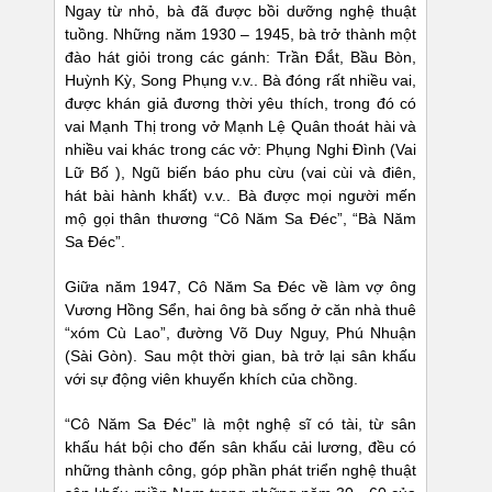
Ngay từ nhỏ, bà đã được bồi dưỡng nghệ thuật
tuồng. Những năm 1930 – 1945, bà trở thành một
đào hát giỏi trong các gánh: Trần Đắt, Bầu Bòn,
Huỳnh Kỳ, Song Phụng v.v.. Bà đóng rất nhiều vai,
được khán giả đương thời yêu thích, trong đó có
vai Mạnh Thị trong vở Mạnh Lệ Quân thoát hài và
nhiều vai khác trong các vở: Phụng Nghi Đình (Vai
Lữ Bố ), Ngũ biến báo phu cừu (vai cùi và điên,
hát bài hành khất) v.v.. Bà được mọi người mến
mộ gọi thân thương “Cô Năm Sa Đéc”, “Bà Năm
Sa Đéc”.
Giữa năm 1947, Cô Năm Sa Đéc về làm vợ ông
Vương Hồng Sển, hai ông bà sống ở căn nhà thuê
“xóm Cù Lao”, đường Võ Duy Nguy, Phú Nhuận
(Sài Gòn). Sau một thời gian, bà trở lại sân khấu
với sự động viên khuyến khích của chồng.
“Cô Năm Sa Đéc” là một nghệ sĩ có tài, từ sân
khấu hát bội cho đến sân khấu cải lương, đều có
những thành công, góp phần phát triển nghệ thuật