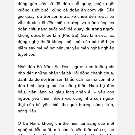
đồng gần cây số để đến chỗ quay, hoặc ngồi
xuồng suốt buổi, cùng cả đoàn ăn cơm vắt. Đến
giờ quay, dù trời còn mưa, xe chưa đến rước, bà
vẫn đi xích lô đến hiện trường và luôn cùng cả
đoàn chịu nắng suốt buổi để quay, dù trong người
không được khỏe lắm (Phù Sa). Sức làm việc, lao
động nghệ thuật không mệt mỏi của bà thể hiện
niềm say mê vô bờ bến, sự yêu mến nghề nghiệp
tuyệt vời.
Nhớ đến Bà Năm Sa Đéc, người xem không chỉ
nhớ đến những nhân vật bà Hội đồng chanh chua,
đanh đá dữ dội trên sân khấu kịch nói mà còn nhớ
đến hình tượng bà lão nông thôn Nam bộ đôn
hậu, hiền lành và giàu lòng nhân ái – yêu con
người, yêu thiên nhiên v.v. cũng như con người
thật của bà yêu thiết tha quê hương sông Tiền,
sông Hậu.
Ở bà Năm, không chỉ thể hiện tài năng của một
nghệ sĩ diễn xuất, mà còn là hiện thân của sự lao