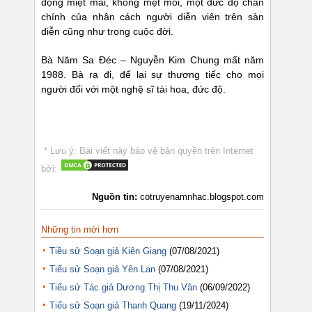
động miệt mài, không mệt mỏi, một đức độ chân
chính của nhân cách người diễn viên trên sàn
diễn cũng như trong cuộc đời.
Bà Năm Sa Đéc – Nguyễn Kim Chung mất năm
1988. Bà ra đi, để lại sự thương tiếc cho mọi
người đối với một nghệ sĩ tài hoa, đức độ.
* Lưu ý: Bài viết này bảo vệ bản quyền trên Internet
bởi:
Nguồn tin:
cotruyenamnhac.blogspot.com
Những tin mới hơn
Tiều sử Soạn giả Kiên Giang
(07/08/2021)
Tiểu sử Soạn giả Yên Lan
(07/08/2021)
Tiểu sử Tác giả Dương Thị Thu Vân
(06/09/2022)
Tiểu sử Soạn giả Thanh Quang
(19/11/2024)