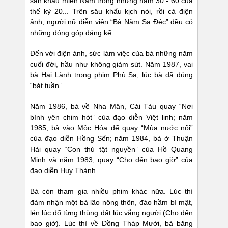
sân khấu miền Nam trong những năm 30 - 60 của
thế kỷ 20... Trên sâu khấu kịch nói, rồi cả điện
ảnh, người nữ diễn viên “Bà Năm Sa Đéc” đều có
những đóng góp đáng kể.
Đến với điện ảnh, sức làm việc của bà những năm
cuối đời, hầu như không giảm sút. Năm 1987, vai
bà Hai Lành trong phim Phù Sa, lúc bà đã đúng
“bát tuần”.
Năm 1986, bà về Nha Mân, Cái Tàu quay “Nơi
bình yên chim hót” của đạo diễn Việt linh; năm
1985, bà vào Mộc Hóa để quay “Mùa nước nổi”
của đạo diễn Hồng Sến; năm 1984, bà ở Thuận
Hải quay “Con thú tật nguyền” của Hồ Quang
Minh và năm 1983, quay “Cho đến bao giờ” của
đạo diễn Huy Thành.
Bà còn tham gia nhiều phim khác nữa. Lúc thì
đảm nhận một bà lão nông thôn, đào hầm bí mật,
lén lúc đổ từng thùng đất lúc vắng người (Cho đến
bao giờ). Lúc thì về Đồng Tháp Mười, bà băng