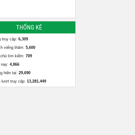
THỐNG KÊ
 truy cập:
6,309
h viếng thăm:
5,600
chủ tìm kiếm:
709
 nay:
4,866
g hiện tại:
29,690
 lượt truy cập:
13,281,449