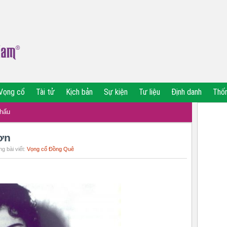
Vọng cổ
Tài tử
Kịch bản
Sự kiện
Tư liệu
Định danh
Thố
khấu
ơn
g bài viết:
Vọng cổ Đồng Quê