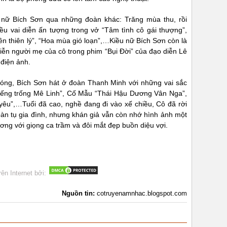
nữ Bích Sơn qua những đoàn khác: Trăng mùa thu, rồi
u vai diễn ấn tượng trong vở “Tâm tình cô gái thượng”,
ên thiên lý”, “Hoa mùa gió loạn”,…Kiều nữ Bích Sơn còn là
 diễn người mẹ của cô trong phim “Bụi Đời” của đạo diễn Lê
điện ảnh.
hóng, Bích Sơn hát ở đoàn Thanh Minh với những vai sắc
iếng trống Mê Linh”, Cố Mẫu “Thái Hậu Dương Vân Nga”,
 yêu”,…Tuổi đã cao, nghề đang đi vào xế chiều, Cô đã rời
n tụ gia đình, nhưng khán giả vẫn còn nhớ hình ảnh một
ơng với giọng ca trầm và đôi mắt đẹp buồn diệu vợi.
rên Internet bởi:
Nguồn tin:
cotruyenamnhac.blogspot.com