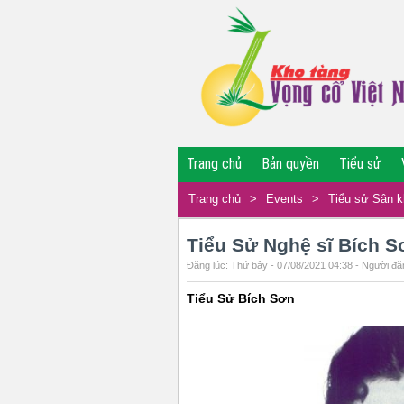
Trang chủ
Bản quyền
Tiểu sử
Trang chủ
>
Events
>
Tiểu sử Sân 
Tiểu Sử Nghệ sĩ Bích S
Đăng lúc: Thứ bảy - 07/08/2021 04:38 - Người đăn
Tiểu Sử Bích Sơn