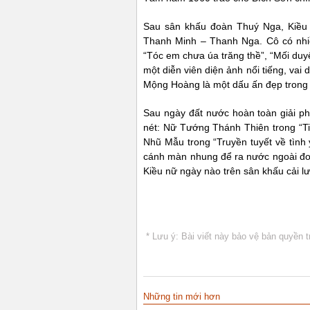
Sau sân khấu đoàn Thuý Nga, Kiều 
Thanh Minh – Thanh Nga. Cô có nhiề
“Tóc em chưa úa trăng thề”, “Mối duy
một diễn viên diện ảnh nổi tiếng, vai
Mộng Hoàng là một dấu ấn đẹp trong 
Sau ngày đất nước hoàn toàn giải p
nét: Nữ Tướng Thánh Thiên trong “T
Nhũ Mẫu trong “Truyền tuyết về tình
cánh màn nhung để ra nước ngoài đoà
Kiều nữ ngày nào trên sân khấu cải lư
* Lưu ý: Bài viết này bảo vệ bản quyền t
Những tin mới hơn