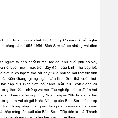
nh Bích Thuận ở đoàn hát Kim Chung. Có năng khiếu nghệ
nên khoảng năm 1955-1956, Bích Sơn đã có những vai diễn
n người ta nhớ nhất là mái tóc dài như suối phủ bờ vai,
a nổi buồn man mác trên đầy đặn, bầu bỉnh như búp bê.
 biệt là cô ngâm thơ rất hay. Qua những bài thơ trữ tình
m” của Kiên Giang, giọng ngâm của Bích Sơn thật cuốn hút,
 nét đẹp của Bích Sơn nổi danh “Kiều nữ”, còn giọng ca
ương thời. Sau những vai mở đầu nghiệp diễn ở đoàn hát
n khấu đoàn cải lương Thuý Nga trong vở “Khi hoa anh đào
hượng, qua vai cô gái Nhật. Vẽ đẹp của Bích Sơn thích hợp
t trầm bổng nhịp nhàng với tiếng đàn samisen thấm vào
ã thắp sáng tên tuổi của Bích Sơn. Tiếp đến là giải Thanh
h là bệ phóng đưa cô lên tâm cao nghệ thuật.