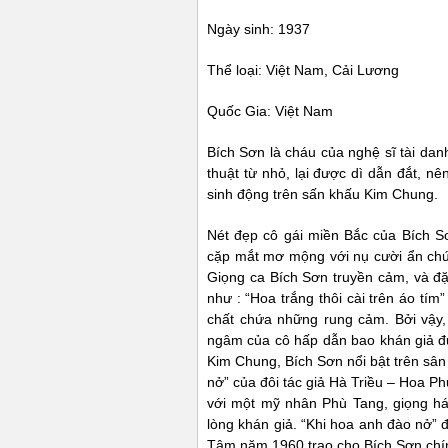
Ngày sinh: 1937
Thể loại: Việt Nam, Cải Lương
Quốc Gia: Việt Nam
Bích Sơn là cháu của nghệ sĩ tài da
thuật từ nhỏ, lại được dì dẫn đắt, 
sinh động trên sấn khấu Kim Chung.
Nét đẹp cô gái miền Bắc của Bích Sơ
cặp mắt mơ mộng với nụ cười ẩn chứ
Giọng ca Bích Sơn truyền cảm, và đặc
như : “Hoa trắng thôi cài trên áo tí
chất chứa những rung cảm. Bởi vậy,
ngâm của cô hấp dẫn bao khán giả đ
Kim Chung, Bích Sơn nổi bật trên sâ
nở” của đôi tác giả Hà Triều – Hoa P
với một mỹ nhân Phù Tang, giọng há
lòng khán giả. “Khi hoa anh đào nở” đ
Tâm năm 1960 trao cho Bích Sơn chín