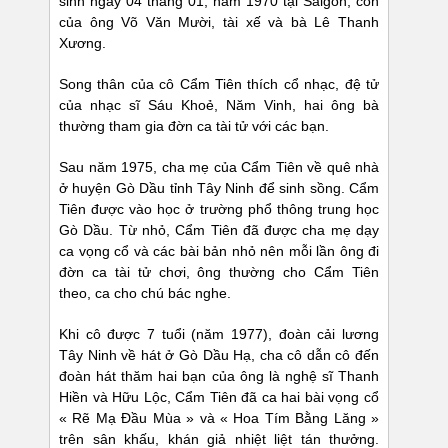
sinh ngày 04 tháng 01, năm 1970 tại Saigòn, con
của ông Võ Văn Mười, tài xế và bà Lê Thanh
Xương.
Song thân của cô Cẩm Tiên thích cổ nhạc, đệ tử
của nhạc sĩ Sáu Khoẻ, Năm Vinh, hai ông bà
thường tham gia đờn ca tài tử với các bạn.
Sau năm 1975, cha mẹ của Cẩm Tiên về quê nhà
ở huyện Gò Dầu tỉnh Tây Ninh để sinh sồng. Cẩm
Tiên được vào học ở trường phổ thông trung học
Gò Dầu. Từ nhỏ, Cẩm Tiên đã được cha mẹ dạy
ca vọng cổ và các bài bản nhỏ nên mỗi lần ông đi
đờn ca tài tử chơi, ông thường cho Cẩm Tiên
theo, ca cho chú bác nghe.
Khi cô được 7 tuổi (năm 1977), đoàn cải lương
Tây Ninh về hát ở Gò Dầu Hạ, cha cô dẫn cô đến
đoàn hát thăm hai bạn của ông là nghệ sĩ Thanh
Hiền và Hữu Lộc, Cẩm Tiên đã ca hai bài vọng cổ
« Rẽ Mạ Đầu Mùa » và « Hoa Tím Bằng Lăng »
trên sân khấu, khán giả nhiệt liệt tán thưởng.