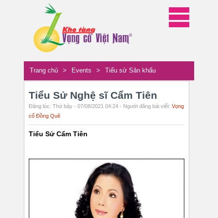
Trang chủ
>
Events
>
Tiểu sử Sân khấu
Tiểu Sử Nghệ sĩ Cẩm Tiên
Đăng lúc: Thứ bảy - 07/08/2021 04:24 - Người đăng bài viết:
Vọng
cổ Đồng Quê
Tiểu Sử Cẩm Tiên