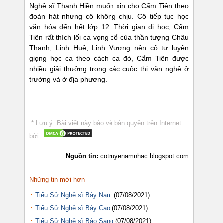
Nghệ sĩ Thanh Hiền muốn xin cho Cẩm Tiên theo
đoàn hát nhưng cô không chịu. Cô tiếp tục học
văn hóa đến hết lớp 12. Thời gian đi học, Cẩm
Tiên rất thích lối ca vọng cổ của thần tượng Châu
Thanh, Linh Huệ, Linh Vương nên cô tự luyện
giọng học ca theo cách ca đó, Cẩm Tiên được
nhiều giải thưởng trong các cuộc thi văn nghệ ở
trường và ở địa phương.
* Lưu ý: Bài viết này bảo vệ bản quyền trên Internet
bởi:
Nguồn tin:
cotruyenamnhac.blogspot.com
Những tin mới hơn
Tiểu Sử Nghệ sĩ Bảy Nam
(07/08/2021)
Tiểu Sử Nghệ sĩ Bảy Cao
(07/08/2021)
Tiểu Sử Nghệ sĩ Bảo Sang
(07/08/2021)