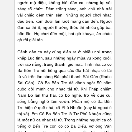
người mộ điệu, không biết đàn ca, nhưng lại sốt
sắng tổ chức. Đêm trăng sáng, anh chủ nhà trải
vài chiếc đệm trên sân. Những người chơi nhạc
đầu trên, xóm dưới lần lượt mang đàn đến. Người
đàn ca thì ít, người thưởng thức thì nhiều gấp ba,
bốn lần. Họ chơi đến một, hai giờ khuya, ăn cháo
gà rồi giải tán.
Cảnh đàn ca này cũng diễn ra ở nhiều nơi trong
khắp Lục tỉnh, sau những ngày mùa vụ xong xuôi,
trời ráo nắng, trăng thanh, gió mát. Tỉnh nhà có cô
Ba Bến Tre nổi tiếng qua các đĩa hát nhạc cổ tài
tử và trên làn sóng Đài phát thanh Sài Gòn (Radio
Sài Gòn). Cô Ba Bến Tre đã dành ngót 50 năm
cuộc đời mình cho nhạc tài tử. Khi Pháp chiếm
Nam Bộ lần thứ hai, cô bỏ nghề, trở về quê cũ,
sống bằng nghề làm vườn. Phần mộ cô Ba Bến
Tre hiện ở quê nhà, xã Phú Nhuận (nay là ngoại ô
thị xã). Em Cô Ba Bến Tre là Tư Phú Nhuận cũng
là một nữ ca nhạc tài tử. Trong những người ca có
tiếng ở Bến Tre còn có cô Ba Điểu, vợ ông Văn