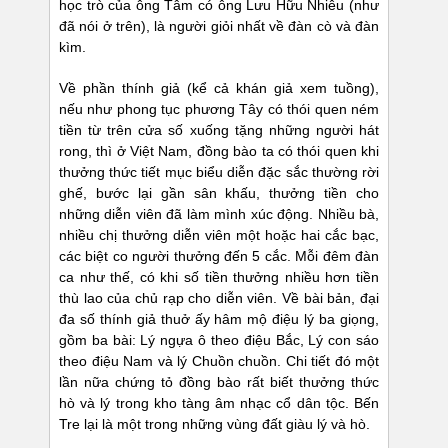
học trò của ông Tâm có ông Lưu Hữu Nhiêu (như
đã nói ở trên), là người giỏi nhất về đàn cò và đàn
kìm.
Về phần thính giả (kể cả khán giả xem tuồng),
nếu như phong tục phương Tây có thói quen ném
tiền từ trên cửa số xuống tặng những người hát
rong, thì ở Việt Nam, đồng bào ta có thói quen khi
thưởng thức tiết mục biểu diễn đặc sắc thường rời
ghế, bước lại gần sân khấu, thưởng tiền cho
những diễn viên đã làm mình xúc động. Nhiều bà,
nhiều chị thưởng diễn viên một hoặc hai cắc bạc,
các biệt co người thưởng đến 5 cắc. Mỗi đêm đàn
ca như thế, có khi số tiền thưởng nhiều hơn tiền
thù lao của chủ rạp cho diễn viên. Về bài bản, đại
đa số thính giả thuở ấy hâm mộ điệu lý ba giọng,
gồm ba bài: Lý ngựa ô theo điệu Bắc, Lý con sáo
theo điệu Nam và lý Chuồn chuồn. Chi tiết đó một
lần nữa chứng tỏ đồng bào rất biết thưởng thức
hò và lý trong kho tàng âm nhạc cổ dân tộc. Bến
Tre lại là một trong những vùng đất giàu lý và hò.