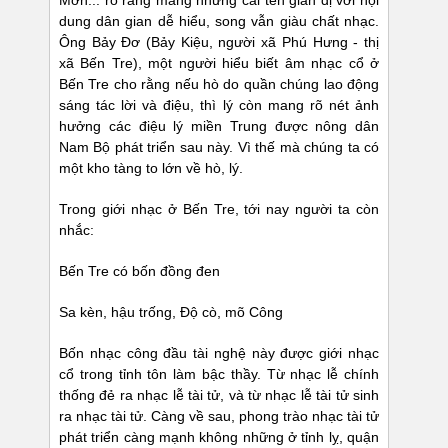
Mơn... rõ ràng mang những cái tên giản dị với nội
dung dân gian dễ hiểu, song vẫn giàu chất nhạc.
Ông Bảy Đơ (Bảy Kiệu, người xã Phú Hưng - thị
xã Bến Tre), một người hiểu biết âm nhạc cổ ở
Bến Tre cho rằng nếu hò do quần chúng lao động
sáng tác lời và điệu, thì lý còn mang rõ nét ảnh
hưởng các điệu lý miền Trung được nông dân
Nam Bộ phát triển sau này. Vì thế mà chúng ta có
một kho tàng to lớn về hò, lý.
Trong giới nhạc ở Bến Tre, tới nay người ta còn
nhắc:
Bến Tre có bốn đồng đen
Sa kèn, hậu trống, Độ cò, mõ Công
Bốn nhạc công đầu tài nghệ này được giới nhạc
cổ trong tỉnh tôn làm bậc thầy. Từ nhạc lễ chính
thống đẻ ra nhạc lễ tài tử, và từ nhạc lễ tài tử sinh
ra nhạc tài tử. Càng về sau, phong trào nhạc tài tử
phát triển càng mạnh không những ở tỉnh lỵ, quận