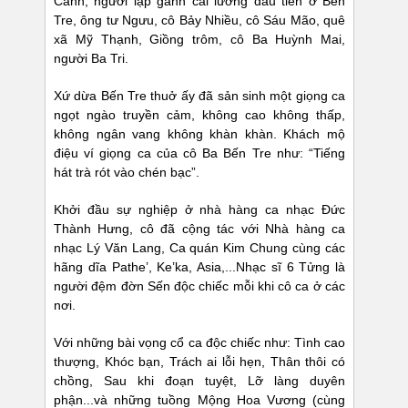
Cảnh, người lập gánh cải lương đầu tiên ở Bến
Tre, ông tư Ngưu, cô Bảy Nhiều, cô Sáu Mão, quê
xã Mỹ Thạnh, Giồng trôm, cô Ba Huỳnh Mai,
người Ba Tri.
Xứ dừa Bến Tre thuở ấy đã sản sinh một giọng ca
ngọt ngào truyền cảm, không cao không thấp,
không ngân vang không khàn khàn. Khách mộ
điệu ví giọng ca của cô Ba Bến Tre như: “Tiếng
hát trà rót vào chén bạc”.
Khởi đầu sự nghiệp ở nhà hàng ca nhạc Đức
Thành Hưng, cô đã cộng tác với Nhà hàng ca
nhạc Lý Văn Lang, Ca quán Kim Chung cùng các
hãng dĩa Pathe’, Ke’ka, Asia,...Nhạc sĩ 6 Tửng là
người đệm đờn Sến độc chiếc mỗi khi cô ca ở các
nơi.
Với những bài vọng cổ ca độc chiếc như: Tình cao
thượng, Khóc bạn, Trách ai lỗi hẹn, Thân thôi có
chồng, Sau khi đoạn tuyệt, Lỡ làng duyên
phận...và những tuồng Mộng Hoa Vương (cùng