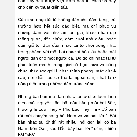
đàn này đều được Việt Nam hóa từ cách so dây
cho đến kỹ thuật diễn tấu.
Các dàn nhạc tài tử không đàn cho đám tang, trừ
trường hợp hết sức đặc biệt, mà chỉ phục vụ
những đám vui như ăn tân gia, khao nhân dịp
thăng quan, tiến chức, đám cưới nhà giàu, hoặc
đám giỗ to. Ban đầu, nhạc tài tử chơi trong nhà,
trong phòng với một hai nhạc sĩ hòa tấu hoặc một
người đàn cho một người ca. Do đó khi nhạc tài tử
phát triển mạnh trong giới có học thức và công
chức, thì được gọi là nhạc thính phòng, mặc dù về
sau, nơi diễn tấu có thể là ngoài sân, nhất là ở
nông thôn trong những đêm trăng sáng.
Những bài bản mà dàn nhạc tài tử chơi luôn luôn
theo một nguyên tắc: bắt đầu bằng một bài Bắc,
thường là Lưu Thủy – Phú Lục, Tây Thi - Cổ bản
rồi mới chuyển sang bài Nam và vài bài "lớn". Bài
bản nhạc tài tử thì rất nhiều, nói gọn lại, có ba
Nam, bốn Oán, sáu Bắc, bảy bài "lớn" cùng nhiều
bài "nhỏ".