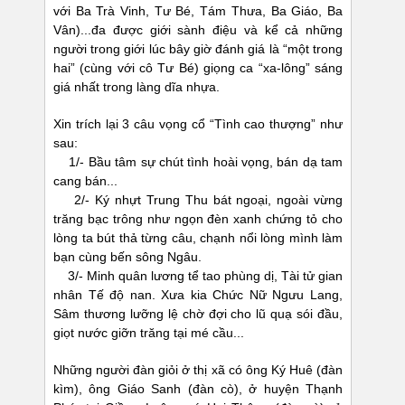
với Ba Trà Vinh, Tư Bé, Tám Thưa, Ba Giáo, Ba
Vân)...đa được giới sành điệu và kể cả những
người trong giới lúc bây giờ đánh giá là “một trong
hai” (cùng với cô Tư Bé) giọng ca “xa-lông” sáng
giá nhất trong làng dĩa nhựa.
Xin trích lại 3 câu vọng cổ “Tình cao thượng” như
sau:
1/- Bầu tâm sự chút tình hoài vọng, bán dạ tam
cang bán...
2/- Ký nhựt Trung Thu bát ngoại, ngoài vừng
trăng bạc trông như ngọn đèn xanh chứng tỏ cho
lòng ta bút thả từng câu, chạnh nổi lòng mình làm
bạn cùng bến sông Ngâu.
3/- Minh quân lương tể tao phùng dị, Tài tử gian
nhân Tế độ nan. Xưa kia Chức Nữ Ngưu Lang,
Sâm thương lưỡng lệ chờ đợi cho lũ quạ sói đầu,
giọt nước giỡn trăng tại mé cầu...
Những người đàn giỏi ở thị xã có ông Ký Huê (đàn
kìm), ông Giáo Sanh (đàn cò), ở huyện Thạnh