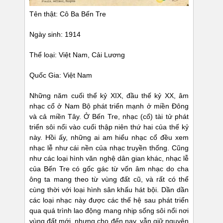
Tên thật: Cô Ba Bến Tre
Ngày sinh: 1914
Thể loại: Việt Nam, Cải Lương
Quốc Gia: Việt Nam
Những năm cuối thể kỷ XIX, đầu thế kỷ XX, âm
nhạc cổ ở Nam Bộ phát triển mạnh ở miền Đông
và cả miền Tây. Ở Bến Tre, nhạc (cổ) tài tử phát
triển sôi nổi vào cuối thập niên thứ hai của thế kỷ
này. Hồi ấy, những ai am hiểu nhạc cổ đều xem
nhạc lễ như cái nền của nhạc truyền thống. Cũng
như các loại hình văn nghệ dân gian khác, nhạc lễ
của Bến Tre có gốc gác từ vốn âm nhạc do cha
ông ta mang theo từ vùng đất cũ, và rất có thể
cùng thời với loại hình sân khấu hát bội. Dần dần
các loại nhạc này được các thế hệ sau phát triển
qua quá trình lao động mang nhịp sống sôi nổi nơi
vùng đất mới, nhưng cho đến nay, vẫn giữ nguyên