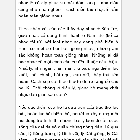
nhạc lễ có dịp phục vụ một đám tang – nhà giàu
cũng như nhà nghèo – cách diễn tấu nhạc lễ vẫn
hoàn toàn giống nhau.
Theo nhận xét của các thầy dạy nhạc ở Bến Tre,
giữa nhạc cổ đang thịnh hành ở Nam Bộ (kể cả
nhạc tài tử) với loại nhạc này đang phổ biến ở
Huế, có một số bài bản giống nhau, nhưng âm
sắc không hoàn toàn giống nhau. Những ai đã
học nhạc cổ một cách căn cơ đều thuộc câu thiệu:
Nhất lý, nhì ngâm, tam nam, tứ oán, ngũ điểm, lục
xuất, thất chính, bát ngự, cửu nhĩ, thập thủ liên
hoàn. Cách xếp đặt theo thứ tự đó rõ ràng đề cao
hò, lý. Phải chăng vì điệu lý, giọng hò mang chất
nhạc dân gian sâu đậm?
Nếu đặc điểm của hò là dựa trên cấu trúc thơ lục
bát, hoặc lục bát biến thể, người ta xây dựng một
nội dung trữ tình, thì những bài lý luôn đi gần cuộc
sống của đại đa số quần chúng nông dân. Lý qua
cầu, lý Bông trang, lý Bình vôi, lý Đất giồng, lý Cái