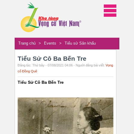
Trang chủ
>
Events
>
Tiểu sử Sân khấu
Tiểu Sử Cô Ba Bến Tre
Đăng lúc: Thứ bảy - 07/08/2021 04:06 - Người đăng bài viết:
Vọng
cổ Đồng Quê
Tiểu Sử Cô Ba Bến Tre