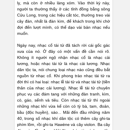
lỵ, mà còn ở nhiều làng xóm. Vào thời kỳ này,
người ta thường thấy ở các tỉnh đồng bằng sông
Cửu Long, trong các hiệu cắt tóc, thường treo vài
cây đàn, nhất là đàn kìm, để khách trong khi chờ
đợi đến lượt mình, có thể dạo vài bản nhạc nếu
muốn.
Ngày nay, nhạc cổ tài tử đã tách rời cái gốc gác
xưa của nó. Ở đây có một vấn đề cần nói rõ.
Không ít người ngộ nhận nhạc cổ là nhạc cải
lương, hoặc nhạc tài tử là nhạc cải lương. Nhạc
dân tộc ta, nói chung loại nhạc nào cũng đều bắt
nguồn từ nhạc cổ. Khi phong trào nhạc tài tử ra
đời thì có hai loại: nhạc lễ tài tử và nhạc tài tử (tiền
thân của nhạc cải lương). Nhạc lễ tài tử chuyên
phục vụ các đám tang với những đàn tranh, kìm,
cò, gáo, sếnh và tiêu. Còn nhạc tài tử thì ngoài
những nhạc khí vừa kể còn có tỳ bà, tam, đoản,
bầu (độc huyền), sáo... Mãi đến đầu những năm
40, trong số nhạc khí dân tộc có thêm cây ghi-ta
phím lõm, rồi ghi-ta Hawène và cây violon. Ba cây