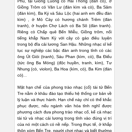
Phú, tại Giồng Luông có Hai Thông (đàn cò), ở
Giồng Trôm có Văn Lư (đàn kìm và cò), Ba Sâm
(đàn kìm), Ba Ký và Sáu Lộc (hai anh em đều đàn
kìm) , ở Mỏ Cày có hương chánh Trêm (đàn
tranh), ở huyện Chợ Lách có Ba Sô (đàn tranh).
Riêng cò Chấp quê Bến Miễu, Giồng trôm, nổi
tiếng khắp Nam Kỳ với cây cò gáo điêu luyện
trong bộ đĩa cải lương San Hậu. Những nhạc sĩ kế
tục sự nghiệp các bậc đàn anh trong tỉnh có các
ông Út Giỏi (tranh), Sáu Phan (kìm, cò), Ba Điểu
(tức ông Ba Móng) (độc huyền, tranh, kìm), Tư
Nhung (cò, violon), Ba Hoa (kìm, cò), Ba Kim (đàn
cò)...
Mặt hạn chế của phong trào nhạc (cổ) tài tử Bến
Tre nằm ở khâu đào tạo thiếu hệ thống cơ bản về
lý luận và thực hành. Hạn chế này chỉ có thể khắc
phục được, nếu ngành văn hóa tỉnh nghĩ được
phương cách đưa phong trào nhạc cổ, kể cả nhạc
tài tử và nhạc cải lương trong tỉnh vào đúng vị trí
của nó một cách có nề nếp. Trong thực tế, ở khắp
thôn xóm Bến Tre, người chơi nhạc và biết thưởng