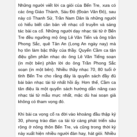
Những người viết lời ca giỏi của Bến Tre, xưa có
các ông Giáo Thành, Sáu Đỏ (Đoàn Văn Đỏ), sau
này có Thanh Sử, Trần Nam Dân là những người
có hiểu biết căn bản về nhạc cổ truyền và sáng
tác bài ca cổ. Những người dạy nhạc tài tử ở Bến
Tre đều ngưỡng mộ ông Lê Văn Tiến và ông trần
Phong Sắc, quê Tân An (Long An ngày nay) mà
họ tôn làm bậc thầy của thầy. Quyển Cầm ca tận
điệu gồm phần nhạc do ông Lê Văn Tiếng soạn
(in một bên) phần lời do ông Trần Phong Sắc
soạn (in một bên). Nhiều thầy nhạc 70, 80 tuổi ở
tỉnh Bến Tre cho rằng đây là quyển sách đầy đủ
bài bản nhạc tài tử nhất hồi ấy. Hơn thế, Cầm ca
tân điệu là một quyển sách hướng dẫn nâng cao
nhạc tài tử mẫu mực nhất, mặc dù hai soạn giả
không có tham vọng đó.
Khi bài ca vọng cổ ra đời vào khoảng đầu thập kỷ
30, phong trào đàn ca tài tử càng phát triển sâu
rộng ở nông thôn Bến Tre, và cũng trong thời kỳ
này xuất hiện nhiều người đàn hay, hát giỏi. Nhiều