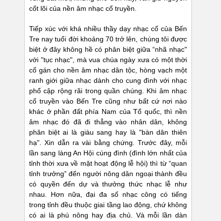
cốt lõi của nền âm nhạc cổ truyền.
Tiếp xúc với khá nhiều thầy dạy nhạc cổ của Bến
Tre nay tuổi đời khoảng 70 trở lên, chúng tôi được
biệt ở đây không hề có phân biệt giữa “nhã nhạc"
với "tục nhạc", mà vua chúa ngày xưa có một thời
cố gán cho nền âm nhạc dân tộc, hòng vạch một
ranh giới giữa nhạc dành cho cung đình với nhạc
phổ cập rộng rãi trong quần chúng. Khi âm nhạc
cổ truyền vào Bến Tre cũng như bất cứ nơi nào
khác ở phần đất phía Nam của Tổ quốc, thì nền
âm nhạc đó đã đi thẳng vào nhân dân, không
phân biệt ai là giàu sang hay là "bàn dân thiên
hạ". Xin dẫn ra vài bằng chứng. Trước đây, mỗi
lần sang làng An Hội cúng đình (đình lớn nhất của
tỉnh thời xưa về mặt hoạt động lễ hội) thì từ “quan
tỉnh trưởng” đến người nông dân ngoại thành đều
có quyền đến dự và thưởng thức nhạc lễ như
nhau. Hơn nữa, đại đa số nhạc công có tiếng
trong tỉnh đều thuộc giai tầng lao động, chứ không
có ai là phú nông hay địa chủ. Và mỗi lần dàn