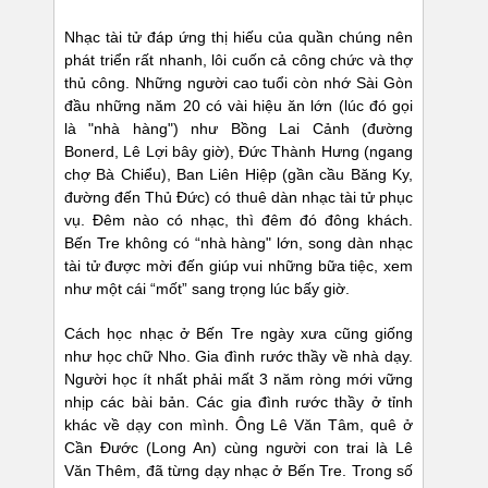
Nhạc tài tử đáp ứng thị hiếu của quần chúng nên
phát triển rất nhanh, lôi cuốn cả công chức và thợ
thủ công. Những người cao tuổi còn nhớ Sài Gòn
đầu những năm 20 có vài hiệu ăn lớn (lúc đó gọi
là "nhà hàng") như Bồng Lai Cảnh (đường
Bonerd, Lê Lợi bây giờ), Đức Thành Hưng (ngang
chợ Bà Chiểu), Ban Liên Hiệp (gần cầu Băng Ky,
đường đến Thủ Đức) có thuê dàn nhạc tài tử phục
vụ. Đêm nào có nhạc, thì đêm đó đông khách.
Bến Tre không có “nhà hàng" lớn, song dàn nhạc
tài tử được mời đến giúp vui những bữa tiệc, xem
như một cái “mốt” sang trọng lúc bấy giờ.
Cách học nhạc ở Bến Tre ngày xưa cũng giống
như học chữ Nho. Gia đình rước thầy về nhà dạy.
Người học ít nhất phải mất 3 năm ròng mới vững
nhịp các bài bản. Các gia đình rước thầy ở tỉnh
khác về dạy con mình. Ông Lê Văn Tâm, quê ở
Cần Đước (Long An) cùng người con trai là Lê
Văn Thêm, đã từng dạy nhạc ở Bến Tre. Trong số