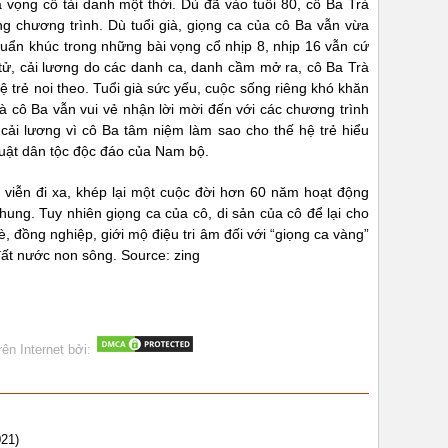
vọng cổ tài danh một thời. Dù đã vào tuổi 80, cô Ba Trà
ng chương trình. Dù tuổi già, giọng ca của cô Ba vẫn vừa
uẩn khúc trong những bài vọng cổ nhịp 8, nhịp 16 vẫn cứ
i tử, cải lương do các danh ca, danh cầm mở ra, cô Ba Trà
hệ trẻ noi theo. Tuổi già sức yếu, cuộc sống riêng khó khăn
à cô Ba vẫn vui vẻ nhận lời mời đến với các chương trình
, cải lương vì cô Ba tâm niệm làm sao cho thế hệ trẻ hiểu
huật dân tộc độc đáo của Nam bộ.
 viễn đi xa, khép lại một cuộc đời hơn 60 năm hoạt động
hung. Tuy nhiên giọng ca của cô, di sản của cô để lại cho
 đồng nghiệp, giới mộ điệu tri âm đối với “giọng ca vàng”
đất nước non sông. Source: zing
rên Internet bởi:
021)