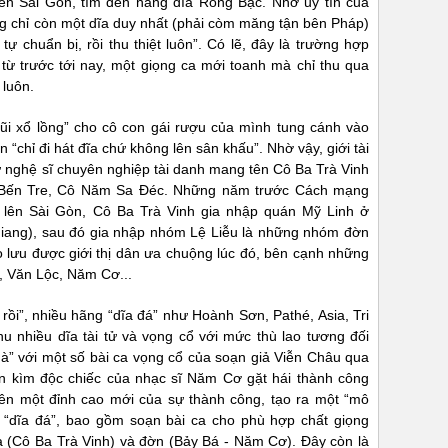
lên Sài Gòn, tìm đến hãng dĩa Rồng Bạc. Nhờ uy tín của
ng chỉ còn một dĩa duy nhất (phải còm măng tận bên Pháp)
ự chuẩn bị, rồi thu thiệt luôn”. Có lẽ, đây là trường hợp
 từ trước tới nay, một giọng ca mới toanh mà chỉ thu qua
 luôn.
ũi xổ lồng” cho cô con gái rượu của mình tung cánh vào
n “chỉ đi hát đĩa chứ không lên sân khấu”. Nhờ vậy, giới tài
ữ nghệ sĩ chuyên nghiệp tài danh mang tên Cô Ba Trà Vinh
Bến Tre, Cô Năm Sa Đéc. Những năm trước Cách mạng
lên Sài Gòn, Cô Ba Trà Vinh gia nhập quán Mỹ Linh ở
iang), sau đó gia nhập nhóm Lệ Liễu là những nhóm đờn
ào lưu được giới thị dân ưa chuộng lúc đó, bên cạnh những
t, Văn Lộc, Năm Cơ...
ồi”, nhiều hãng “dĩa đá” như Hoành Sơn, Pathé, Asia, Tri
hu nhiều dĩa tài tử và vọng cổ với mức thù lao tương đối
à” với một số bài ca vọng cổ của soạn giả Viễn Châu qua
ờn kìm độc chiếc của nhạc sĩ Năm Cơ gặt hái thành công
lên một đỉnh cao mới của sự thành công, tạo ra một “mô
h “dĩa đá”, bao gồm soạn bài ca cho phù hợp chất giọng
ca (Cô Ba Trà Vinh) và đờn (Bảy Bá - Năm Cơ). Đây còn là