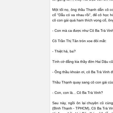
Một tối nọ, ông thầu Thạnh dẫn cô c
cổ “Dẫu có xa nhau rồi”, để cô học h
cô con gái quá ham thích vọng cổ, ông
- Con mà ca được như Cô Ba Trà Vinh l
Cô Trần Thị Tân tròn xoe đôi mắt:
- Thiệt hả, ba?
Tình cờ đằng kia thầy đờn Hai Dậu cũ
- Ông thầu khoán ơi, cô Ba Trà Vinh
Thầu Thạnh quay sang cô con gái củ
- Con, con là... Cô Ba Trà Vinh?
Sau này, ngồi ôn lại chuyện cũ cù
(Bình Thạnh - TPHCM), Cô Ba Trà Vinh