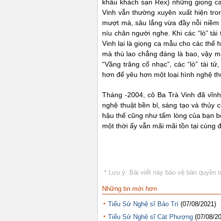
khấu khách sạn Rex) những giọng ca 
Vinh vẫn thường xuyên xuất hiện tro
mượt mà, sâu lắng vừa đầy nỗi niềm 
níu chân người nghe. Khi các “lò” tà
Vinh lại là giọng ca mẫu cho các thế 
mà thù lao chẳng đáng là bao, vậy m
“Vầng trăng cổ nhạc”, các “lò” tài tử
hơn để yêu hơn một loại hình nghệ t
Tháng -2004, cô Ba Trà Vinh đã vĩnh
nghệ thuật bền bỉ, sáng tạo và thủy c
hậu thế cũng như tấm lòng của bạn bè,
một thời ấy vẫn mãi mãi tồn tại cùng 
* Lưu ý: Bài viết này bảo vệ bản quyền t
Những tin mới hơn
Tiểu Sử Nghệ sĩ Bảo Trí
(07/08/2021)
Tiểu Sử Nghệ sĩ Cát Phượng
(07/08/2