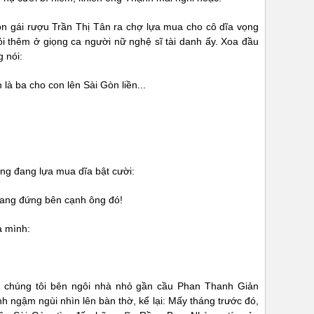
on gái rượu Trần Thị Tân ra chợ lựa mua cho cô dĩa vọng
ỏi thêm ở giọng ca người nữ nghệ sĩ tài danh ấy. Xoa đầu
 nói:
à ba cho con lên Sài Gòn liền...
ng đang lựa mua dĩa bật cười:
 đang đứng bên cạnh ông đó!
a mình:
ng chúng tôi bên ngôi nhà nhỏ gần cầu Phan Thanh Giản
 ngậm ngùi nhìn lên bàn thờ, kể lại: Mấy tháng trước đó,