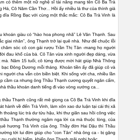
t Nam có thêm một nữ nghệ sĩ tài năng mang tên Cô Ba Trà
 Há, Cô Năm Cần Thơ... Hồi ấy nhiều lá thư của thính giả
 dĩa Rồng Bạc với cùng một thắc mắc: Cô Ba Trà Vinh là
thầu khoán giàu có “hào hoa phong nhã” Lê Văn Thạnh. Sau
c giai nhân”, ông Thạnh trở lại quê nhà. Như để chuộc lỗi
, chăm sóc cô con gái rượu Trần Thị Tân -mang họ người
 đời đau khổ của bà. Cô Tân vừa xinh người đẹp dáng, vừa
t mà. Năm 15 tuổi, cô từng được mời hát giúp Nhà Thông
ồng bạc Đông Dương mỗi tháng. Khoản tiền ấy đã giúp cô và
hi người cha vẫn còn biền biệt. Khi sống với cha, nhiều lần
hiệp cầm ca nhưng ông Thầu Thạnh cương quyết ngăn cấm,
 nhà thầu khoán danh tiếng đi vào vòng xướng ca...
g thầu Thạnh cũng rất mê giọng ca Cô Ba Trà Vinh khi dĩa
t hành về đến Trà Vinh, làm xôn xao dư luận tại cái thị xã
 thoảng lúc trà dư tửu hậu, khi thư giãn sau hồi công việc
 thầu Thạnh thường ngâm nga lời ca mà thuộc lòng, của
quê hương Trà Vinh của ông. Thầy đờn Hai Dậu thì Thầu
ường tới lui đờn giúp cho “con Tân” nhà ông ca - bị gặng
nở nụ cười bí hiểm, khiến ông Thạnh mãi nghi hoặc.