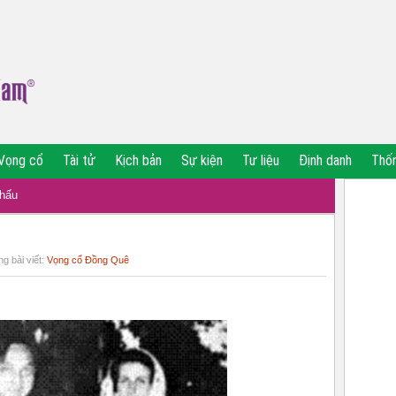
Vọng cổ
Tài tử
Kịch bản
Sự kiện
Tư liệu
Định danh
Thố
khấu
g bài viết:
Vọng cổ Đồng Quê