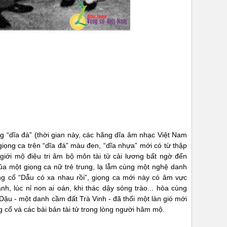
g “dĩa đá” (thời gian này, các hãng dĩa âm nhạc Việt Nam
giọng ca trên “dĩa đá” màu đen, “dĩa nhựa” mới có từ thập
giới mộ điệu tri âm bộ môn tài tử cải lương bất ngờ đến
a một giọng ca nữ trẻ trung, lạ lẫm cùng một nghệ danh
ọng cổ “Dẫu có xa nhau rồi”, giọng ca mới này có âm vực
nh, lúc nỉ non ai oán, khi thác dậy sóng trào... hòa cùng
Dậu - một danh cầm đất Trà Vinh - đã thổi một làn gió mới
ng cổ và các bài bản tài tử trong lòng người hâm mộ.