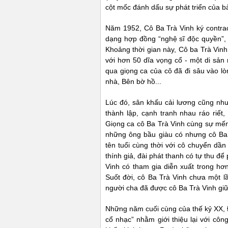
cột mốc đánh dấu sự phát triển của bà
Năm 1952, Cô Ba Trà Vinh ký contrac
dạng hợp đồng “nghệ sĩ độc quyền”, 
Khoảng thời gian này, Cô ba Trà Vin
với hơn 50 dĩa vọng cổ - một di sản 
qua giọng ca của cô đã đi sâu vào l
nhà, Bên bờ hồ...
Lúc đó, sân khấu cải lương cũng nh
thành lập, cạnh tranh nhau ráo riết,
Giọng ca cô Ba Trà Vinh cùng sự mến
những ông bầu giàu có nhưng cô Ba 
tên tuổi cùng thời với cô chuyển dầ
thính giả, đài phát thanh có tự thu đ
Vinh có tham gia diễn xuất trong hơ
Suốt đời, cô Ba Trà Vinh chưa một l
người cha đã được cô Ba Trà Vinh gi
Những năm cuối cùng của thế kỷ XX, 
cổ nhạc” nhằm giới thiệu lại với cô