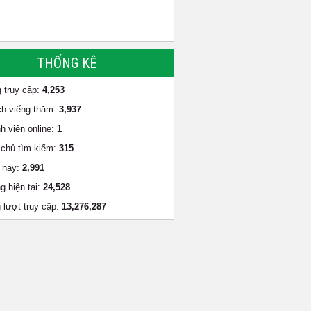
THỐNG KÊ
 truy cập:
4,253
h viếng thăm:
3,937
h viên online:
1
chủ tìm kiếm:
315
 nay:
2,991
g hiện tại:
24,528
 lượt truy cập:
13,276,287