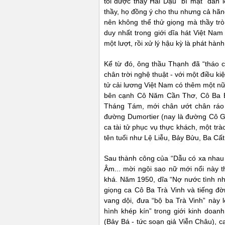
tôi được thầy Hai Dậu “bí mật” dẫn 
thầy, họ đồng ý cho thu nhưng cả hã
nên không thể thử giọng mà thầy trò t
duy nhất trong giới dĩa hát Việt Nam
một lượt, rồi xử lý hậu kỳ là phát hành
Kể từ đó, ông thầu Thạnh đã “tháo c
chân trời nghệ thuật - với một điều kiệ
tử cải lương Việt Nam có thêm một n
bên cạnh Cô Năm Cần Thơ, Cô Ba 
Tháng Tám, mới chân ướt chân ráo 
đường Dumortier (nay là đường Cô G
ca tài tử phục vụ thực khách, một tr
tên tuổi như Lệ Liễu, Bảy Bửu, Ba Cấ
Sau thành công của “Dẫu có xa nhau r
Âm... mời ngôi sao nữ mới nổi này t
khá. Năm 1950, dĩa “Nợ nước tình nh
giọng ca Cô Ba Trà Vinh và tiếng đ
vang dội, đưa “bộ ba Trà Vinh” này 
hình khép kín” trong giới kinh doan
(Bảy Bá - tức soạn giả Viễn Châu), 