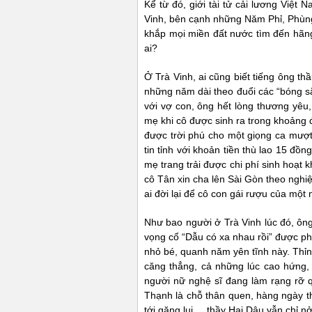
Kể từ đó, giới tài tử cải lương Việ
Vinh, bên cạnh những Năm Phỉ, Phùng
khắp mọi miền đất nước tìm đến hãng
ai?
Ở Trà Vinh, ai cũng biết tiếng ông 
những năm dài theo đuổi các “bóng sắ
với vợ con, ông hết lòng thương yêu
mẹ khi cô được sinh ra trong khoảng
được trời phú cho một giọng ca mượ
tin tỉnh với khoản tiền thù lao 15 đ
mẹ trang trải được chi phí sinh hoạt k
cô Tân xin cha lên Sài Gòn theo ng
ai đời lại để cô con gái rượu của một
Như bao người ở Trà Vinh lúc đó, ôn
vọng cổ “Dẫu có xa nhau rồi” được phá
nhỏ bé, quanh năm yên tĩnh này. Thỉnh
căng thẳng, cả những lúc cao hứng,
người nữ nghệ sĩ đang làm rạng rỡ 
Thạnh là chỗ thân quen, hàng ngày th
tới gặng lui..., thầy Hai Dậu vẫn chỉ 