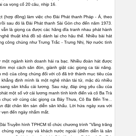
i ca vọng cổ 20 câu, nhịp 16.
t (hợp đồng) làm việc cho Đài Phát thanh Pháp - Á, theo
rồi sau đó là Đài Phát thanh Sài Gòn cho đến năm 1973.
h vẫn là giọng ca được các hãng dĩa tranh nhau phát hành
nghệ thuật khá đồ sộ dành lại cho hậu thế. Nhiều bài hát
òng công chúng như Trưng Trắc - Trưng Nhị, Nợ nước tình
ư một ngành kinh doanh hái ra bạc. Nhiều đoàn hát được
 tìm mọi cách săn đón, giành giật các giọng ca tài năng.
 mộ của công chúng đối với cô đã trở thành mục tiêu của
khẳng định mình là một nghệ nhân tài tử, mặc dù nhiều
n sang sân khấu cải lương. Sau này, đáp ứng yêu cầu của
ể phát một số vở cải lương manh tính kinh điển và cô Ba Trà
n chục vở cùng các giọng ca Bảy Thưa, Cô Ba Bến Tre...
ần đặt chân lên sàn diễn sân khấu. Lời hứa ngày xưa với
ữ vẹn đến ngày nhắm mắt.
Đài Truyền hình TPHCM tổ chức chương trình “Vầng trăng
ng chúng ngày nay và khách nước ngoài (điểm diễn là sân