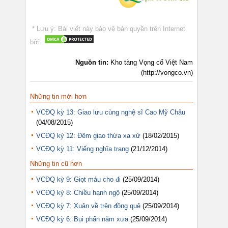
* Lưu ý: Bài viết này bảo vệ bản quyền trên Internet
bởi:
Nguồn tin:
Kho tàng Vọng cổ Việt Nam
(http://vongco.vn)
Những tin mới hơn
VCĐQ kỳ 13: Giao lưu cùng nghệ sĩ Cao Mỹ Châu
(04/08/2015)
VCĐQ kỳ 12: Đêm giao thừa xa xứ
(18/02/2015)
VCĐQ kỳ 11: Viếng nghĩa trang
(21/12/2014)
Những tin cũ hơn
VCĐQ kỳ 9: Giọt máu cho đi
(25/09/2014)
VCĐQ kỳ 8: Chiều hạnh ngộ
(25/09/2014)
VCĐQ kỳ 7: Xuân về trên đồng quê
(25/09/2014)
VCĐQ kỳ 6: Bụi phấn năm xưa
(25/09/2014)