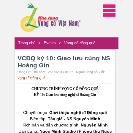
Trang chủ
>
Events
>
Vọng cổ đồng quê
VCĐQ kỳ 10: Giao lưu cùng NS
Hoàng Gin
Đăng lúc: Thứ năm - 25/09/2014 04:37 - Người đăng bài viết:
Vọng cổ Đồng Quê
CHƯƠNG TRÌNH VỌNG CỔ ĐỒNG QUÊ
KỲ 10: Giao lưu cùng nghệ sĩ Hoàng Gin
--------------------
Chuyên mục:
Giới thiệu nghệ sĩ Đồng quê
Biên tập:
Tác giả - NS Nguyễn Minh
Kịch bản và dẫn chương trình:
Nguyễn Minh
Dàn dựng:
Ngọc Minh Studio (Phòng thu Ngọc