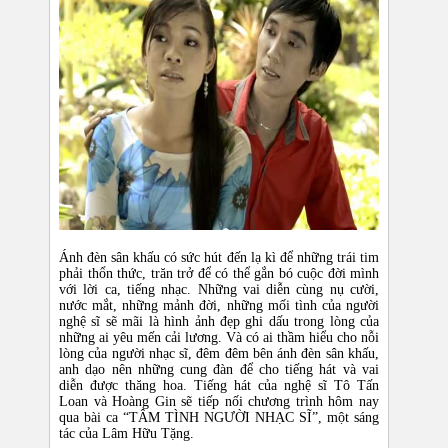
Ánh đèn sân khấu có sức hút đến lạ kì để những trái tim
phải thổn thức, trăn trở để có thể gắn bó cuộc đời mình
với lời ca, tiếng nhạc. Những vai diễn cùng nụ cười,
nước mắt, những mảnh đời, những mối tình của người
nghệ sĩ sẽ mãi là hình ảnh đẹp ghi dấu trong lòng của
những ai yêu mến cải lương. Và có ai thầm hiểu cho nỗi
lòng của người nhạc sĩ, đêm đêm bên ánh đèn sân khấu,
anh dạo nên những cung đàn để cho tiếng hát và vai
diễn được thăng hoa. Tiếng hát của nghệ sĩ Tô Tấn
Loan và Hoàng Gin sẽ tiếp nối chương trình hôm nay
qua bài ca “TÂM TÌNH NGƯỜI NHẠC SĨ”, một sáng
tác của Lâm Hữu Tặng.