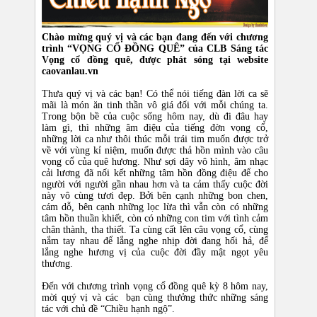
Chào mừng quý vị và các bạn đang đến với chương
trình “VỌNG CỔ ĐỒNG QUÊ” của CLB Sáng tác
Vọng cổ đồng quê, được phát sóng tại website
caovanlau.vn
Thưa quý vị và các bạn! Có thể nói tiếng đàn lời ca sẽ
mãi là món ăn tinh thần vô giá đối với mỗi chúng ta.
Trong bộn bề của cuộc sống hôm nay, dù đi đâu hay
làm gì, thì những âm điệu của tiếng đờn vọng cổ,
những lời ca như thôi thúc mỗi trái tim muốn được trở
về với vùng kỉ niệm, muốn được thả hồn mình vào câu
vọng cổ của quê hương. Như sợi dây vô hình, âm nhạc
cải lương đã nối kết những tâm hồn đồng điệu để cho
người với người gần nhau hơn và ta cảm thấy cuộc đời
này vô cùng tươi đẹp. Bởi bên cạnh những bon chen,
cám dỗ, bên cạnh những lọc lừa thì vẫn còn có những
tâm hồn thuần khiết, còn có những con tim với tình cảm
chân thành, tha thiết. Ta cùng cất lên câu vọng cổ, cùng
nắm tay nhau để lắng nghe nhịp đời đang hối hả, để
lắng nghe hương vị của cuộc đời đầy mật ngọt yêu
thương.
Đến với chương trình vọng cổ đồng quê kỳ 8 hôm nay,
mời quý vị và các bạn cùng thưởng thức những sáng
tác với chủ đề “Chiều hạnh ngộ”.​