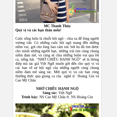
MC Thanh Thủy
Quý vị và các bạn thân mến!
Cuộc sống luôn là chuỗi hội ngộ - chia xa để lòng người
vương vấn. Có những cuôc hội ngộ mang đến những
niềm vui, gợi cho lòng bao cảm xúc bởi họ đã tìm được
cho mình những người bạn, những trái tim cùng chung
niềm đam mê, và cùng sẻ chia những buồn vui qua lời
ca, tiếng hát. “NHỚ CHIỀU HẠNH NGỘ” sẽ là thông
điệp mà tác giả Việt Ngữ muốn gởi đến cho quý vị và
các bạn về sự hội ngộ của những người cùng chung
niềm đam mê sáng tác. Mời quý vị và các bạn cùng
thưởng thức qua giọng ca của nghệ sĩ Hoàng Gin và
Cao Mỹ Châu
NHỚ CHIỀU HẠNH NGỘ
Sáng tác:
Việt Ngữ
Trình bày:
NS Cao Mỹ Châu ft. NS Hoàng Gin