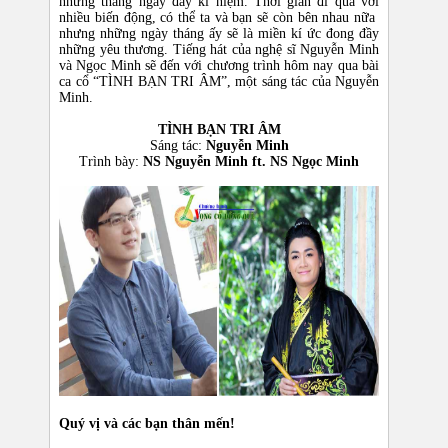
những tháng ngày đầy kỉ niệm. Thời gian đi qua với
nhiều biến động, có thể ta và bạn sẽ còn bên nhau nữa
nhưng những ngày tháng ấy sẽ là miền kí ức đong đầy
những yêu thương. Tiếng hát của nghệ sĩ Nguyễn Minh
và Ngọc Minh sẽ đến với chương trình hôm nay qua bài
ca cổ “TÌNH BẠN TRI ÂM”, một sáng tác của Nguyễn
Minh.
TÌNH BẠN TRI ÂM
Sáng tác:
Nguyễn Minh
Trình bày:
NS Nguyễn Minh ft. NS Ngọc Minh
Quý vị và các bạn thân mến!