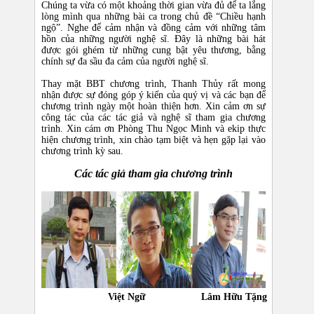
Chúng ta vừa có một khoảng thời gian vừa đủ để ta lắng
lòng mình qua những bài ca trong chủ đề “Chiều hạnh
ngộ”. Nghe để cảm nhận và đồng cảm với những tâm
hồn của những người nghệ sĩ. Đây là những bài hát
được gói ghém từ những cung bật yêu thương, bằng
chính sự đa sầu đa cảm của người nghệ sĩ.
Thay mặt BBT chương trình, Thanh Thủy rất mong
nhận được sự đóng góp ý kiến của quý vị và các bạn để
chương trình ngày một hoàn thiện hơn. Xin cảm ơn sự
công tác của các tác giả và nghệ sĩ tham gia chương
trình. Xin cám ơn Phòng Thu Ngọc Minh và ekip thực
hiện chương trình, xin chào tạm biệt và hẹn gặp lại vào
chương trình kỳ sau.​
Các tác giả tham gia chương trình​
Việt Ngữ
Lâm Hữu Tặng
Ngu