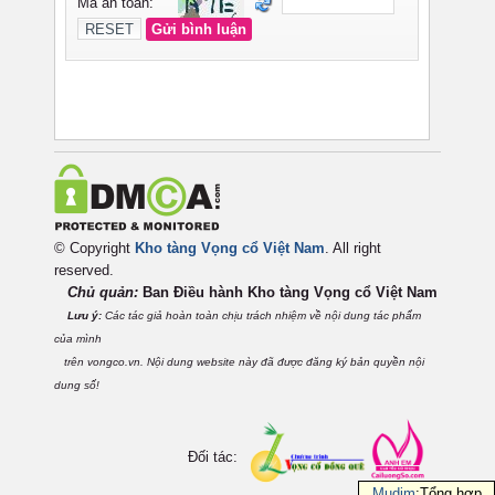
© Copyright
Kho tàng Vọng cổ Việt Nam
. All right
reserved.
Chủ quản:
Ban Điều hành Kho tàng Vọng cổ Việt
Nam
Lưu ý:
Các tác giả hoàn toàn chịu trách nhiệm về nội dung tác phẩm
của mình
trên vongco.vn. Nội dung website này đã được đăng ký bản quyền nội
dung số!
Đối tác:
Mudim
:Tổng hợp