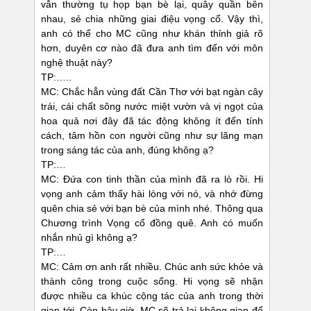
vẫn thường tụ họp bạn bè lại, quây quần bên
nhau, sẻ chia những giai điệu vọng cổ. Vậy thì,
anh có thể cho MC cũng như khán thỉnh giả rõ
hơn, duyên cơ nào đã đưa anh tìm đến với môn
nghệ thuật này?
TP:…..
MC: Chắc hẳn vùng đất Cần Thơ với bạt ngàn cây
trái, cái chất sông nước miệt vườn và vị ngọt của
hoa quả nơi đây đã tác động không ít đến tính
cách, tâm hồn con người cũng như sự lãng mạn
trong sáng tác của anh, đúng không ạ?
TP:…
MC: Đứa con tinh thần của mình đã ra lò rồi. Hi
vọng anh cảm thấy hài lòng với nó, và nhớ đừng
quên chia sẻ với bạn bè của mình nhé. Thông qua
Chương trình Vọng cổ đồng quê. Anh có muốn
nhắn nhủ gì không ạ?
TP:…
MC: Cảm ơn anh rất nhiều. Chúc anh sức khỏe và
thành công trong cuộc sống. Hi vọng sẽ nhận
được nhiều ca khúc cộng tác của anh trong thời
gian tới. Còn bây giờ, MC sẽ trả lại không gian để