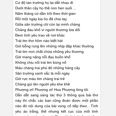
Cứ độ tan trường họ lại dắt nhau đi
Dưới thân cây họ thề non hẹn suối ...
Năm tháng cứ dần trôi theo thời gian
Rồi một ngày kia họ đã chia tay
Giữa sân trường chỉ còn lại minh chàng
Chàng đau khổ vì người thương lừa dối
Đem tình yêu trao về nơi khác
Trái tim thơ hôm nào biết hát
Giờ bỗng rung lên những nhịp đập khác thường
Trái tim non chất chứa những yêu thương
Giờ mang nặng nỗi đau buồn khổ
Không chịu nổi trái tim bùng nổ
Máu chàng trai phủ đỏ những hàng cây
Sân trường xanh sắc lá mỗi ngày
Giờ rực máu tim chàng trai trẻ
Chàng gọi tên người yêu khe khẽ
Phượng ơi! Phượng ơi! Hoa Phượng lòng tôi
Dẫn dắt sang sáng tác thứ 3 thông qua bài thơ
này thì chắc các bạn cũng đoán được một phần
nào đó nội dung của bài vọng cố tiếp theo…Tình
yêu áo trắng, thế nhưng kết cục của mối tình