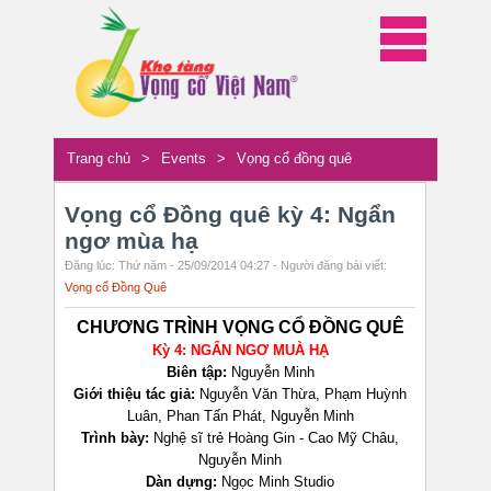
Trang chủ
>
Events
>
Vọng cổ đồng quê
Vọng cổ Đồng quê kỳ 4: Ngẩn
ngơ mùa hạ
Đăng lúc: Thứ năm - 25/09/2014 04:27 - Người đăng bài viết:
Vọng cổ Đồng Quê
CHƯƠNG TRÌNH VỌNG CỔ ĐỒNG QUÊ
Kỳ 4: NGẨN NGƠ MUÀ HẠ
Biên tập:
Nguyễn Minh
Giới thiệu tác giả:
Nguyễn Văn Thừa, Phạm Huỳnh
Luân, Phan Tấn Phát, Nguyễn Minh
Trình bày:
Nghệ sĩ trẻ Hoàng Gin - Cao Mỹ Châu,
Nguyễn Minh
Dàn dựng:
Ngọc Minh Studio