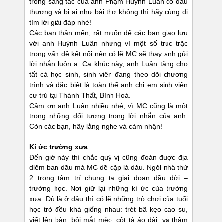
trong sáng tác của anh Phạm Huỳnh Luân có đau
thương và bi ai như bài thơ không thì hãy cùng đi
tìm lời giải đáp nhé!
Các bạn thân mến, rất muốn để các bạn giao lưu
với anh Huỳnh Luân nhưng vì một số trục trặc
trong vấn đề kết nối nên có lẽ MC sẽ thay anh gửi
lời nhắn luôn ạ: Ca khúc này, anh Luân tăng cho
tất cả học sinh, sinh viên đang theo dõi chương
trình và đặc biệt là toàn thể anh chị em sinh viên
cư trú tại Thánh Thất, Bình Hoà.
Cảm ơn anh Luân nhiều nhé, vì MC cũng là một
trong những đối tượng trong lời nhắn của anh.
Còn các bạn, hãy lắng nghe và cảm nhận!
Kí ức trường xưa
Đến giờ này thì chắc quý vị cũng đoán được địa
điểm ban đầu mà MC đề cập là đâu. Ngôi nhà thứ
2 trong tâm trí chung ta giai đoạn đầu đời –
trường học. Nơi giữ lại những kí ức của trường
xưa. Dù là ở đâu thì có lẽ những trò chơi của tuổi
học trò đều khá giống nhau: trét bã kẹo cao su,
viết lên bàn, bôi mắt mèo, cột tà áo dài, và thậm