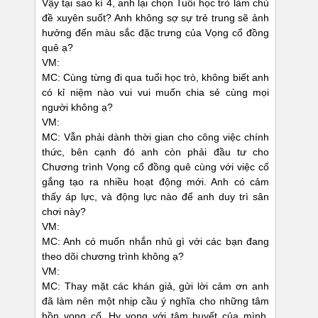
Vậy tại sao kì 4, anh lại chọn Tuổi học trò làm chủ
đề xuyên suốt? Anh không sợ sự trẻ trung sẽ ảnh
hưởng đến màu sắc đặc trưng của Vọng cổ đồng
quê ạ?
VM:
MC: Cùng từng đi qua tuổi học trò, không biết anh
có kỉ niệm nào vui vui muốn chia sẻ cùng mọi
người không ạ?
VM:
MC: Vẫn phải dành thời gian cho công việc chính
thức, bên cạnh đó anh còn phải đầu tư cho
Chương trình Vọng cổ đồng quê cùng với việc cố
gắng tạo ra nhiều hoạt động mới. Anh có cảm
thấy áp lực, và động lực nào để anh duy trì sân
chơi này?
VM:
MC: Anh có muốn nhắn nhủ gì với các bạn đang
theo dõi chương trình không ạ?
VM:
MC: Thay mặt các khán giả, gửi lời cảm ơn anh
đã làm nên một nhịp cầu ý nghĩa cho những tâm
hồn vọng cổ. Hy vọng với tâm huyết của mình,