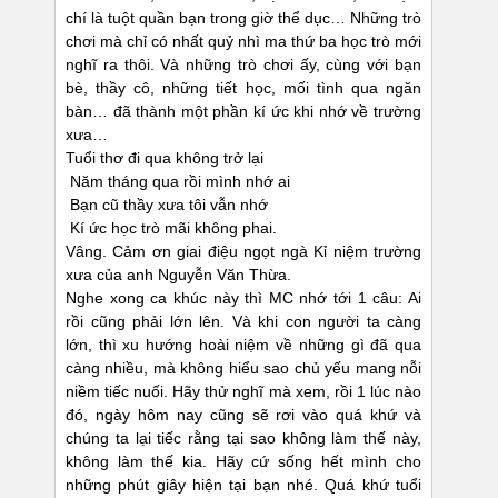
chí là tuột quần bạn trong giờ thể dục… Những trò
chơi mà chỉ có nhất quỷ nhì ma thứ ba học trò mới
nghĩ ra thôi. Và những trò chơi ấy, cùng với bạn
bè, thầy cô, những tiết học, mối tình qua ngăn
bàn… đã thành một phần kí ức khi nhớ về trường
xưa…
Tuổi thơ đi qua không trở lại
Năm tháng qua rồi mình nhớ ai
Bạn cũ thầy xưa tôi vẫn nhớ
Kí ức học trò mãi không phai.
Vâng. Cảm ơn giai điệu ngọt ngà Kỉ niệm trường
xưa của anh Nguyễn Văn Thừa.
Nghe xong ca khúc này thì MC nhớ tới 1 câu: Ai
rồi cũng phải lớn lên. Và khi con người ta càng
lớn, thì xu hướng hoài niệm về những gì đã qua
càng nhiều, mà không hiểu sao chủ yếu mang nỗi
niềm tiếc nuối. Hãy thử nghĩ mà xem, rồi 1 lúc nào
đó, ngày hôm nay cũng sẽ rơi vào quá khứ và
chúng ta lại tiếc rằng tại sao không làm thế này,
không làm thế kia. Hãy cứ sống hết mình cho
những phút giây hiện tại bạn nhé. Quá khứ tuổi