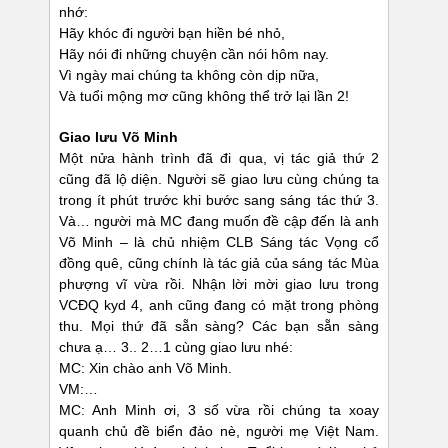
nhớ:
Hãy khóc đi người bạn hiền bé nhỏ,
Hãy nói đi những chuyện cần nói hôm nay.
Vì ngày mai chúng ta không còn dịp nữa,
Và tuổi mộng mơ cũng không thể trở lại lần 2!
Giao lưu Võ Minh
Một nửa hành trình đã đi qua, vị tác giả thứ 2
cũng đã lộ diện. Người sẽ giao lưu cùng chúng ta
trong ít phút trước khi bước sang sáng tác thứ 3.
Và… người mà MC đang muốn đề cập đến là anh
Võ Minh – là chủ nhiệm CLB Sáng tác Vọng cổ
đồng quê, cũng chính là tác giả của sáng tác Mùa
phượng vĩ vừa rồi. Nhận lời mời giao lưu trong
VCĐQ kyd 4, anh cũng đang có mặt trong phòng
thu. Mọi thứ đã sẵn sàng? Các bạn sẵn sàng
chưa ạ… 3.. 2…1 cùng giao lưu nhé:
MC: Xin chào anh Võ Minh.
VM:…
MC: Anh Minh ơi, 3 số vừa rồi chúng ta xoay
quanh chủ đề biển đảo nè, người mẹ Việt Nam.