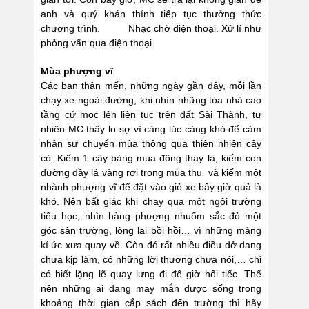
anh và quý khán thính tiếp tục thưởng thức
chương trình. Nhạc chờ điện thoại. Xử lí như
phỏng vấn qua điện thoại
Mùa phượng vĩ
Các bạn thân mến, những ngày gần đây, mỗi lần
chạy xe ngoài đường, khi nhìn những tòa nhà cao
tầng cứ mọc lên liên tục trên đất Sài Thành, tự
nhiên MC thấy lo sợ vì càng lúc càng khó để cảm
nhận sự chuyển mùa thông qua thiên nhiên cây
cỏ. Kiếm 1 cây bàng mùa đông thay lá, kiếm con
đường đầy lá vàng rơi trong mùa thu và kiếm một
nhành phượng vĩ để đặt vào giỏ xe bây giờ quả là
khó. Nên bất giác khi chạy qua một ngôi trường
tiểu học, nhìn hàng phượng nhuốm sắc đỏ một
góc sân trường, lòng lại bồi hồi… vì những mảng
kí ức xưa quay về. Còn đó rất nhiều điều dở dang
chưa kịp làm, có những lời thương chưa nói,… chỉ
có biết lặng lẽ quay lưng đi để giờ hối tiếc. Thế
nên những ai đang may mắn được sống trong
khoảng thời gian cắp sách đến trường thì hãy