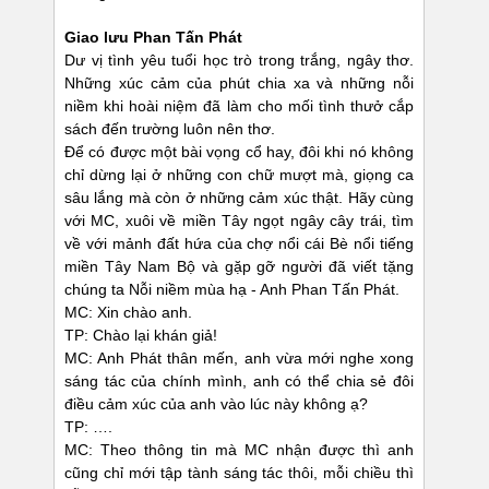
Giao lưu Phan Tấn Phát
Dư vị tình yêu tuổi học trò trong trắng, ngây thơ.
Những xúc cảm của phút chia xa và những nỗi
niềm khi hoài niệm đã làm cho mối tình thưở cắp
sách đến trường luôn nên thơ.
Để có được một bài vọng cổ hay, đôi khi nó không
chỉ dừng lại ở những con chữ mượt mà, giọng ca
sâu lắng mà còn ở những cảm xúc thật. Hãy cùng
với MC, xuôi về miền Tây ngọt ngây cây trái, tìm
về với mảnh đất hứa của chợ nổi cái Bè nổi tiếng
miền Tây Nam Bộ và gặp gỡ người đã viết tặng
chúng ta Nỗi niềm mùa hạ - Anh Phan Tấn Phát.
MC: Xin chào anh.
TP: Chào lại khán giả!
MC: Anh Phát thân mến, anh vừa mới nghe xong
sáng tác của chính mình, anh có thể chia sẻ đôi
điều cảm xúc của anh vào lúc này không ạ?
TP: ….
MC: Theo thông tin mà MC nhận được thì anh
cũng chỉ mới tập tành sáng tác thôi, mỗi chiều thì