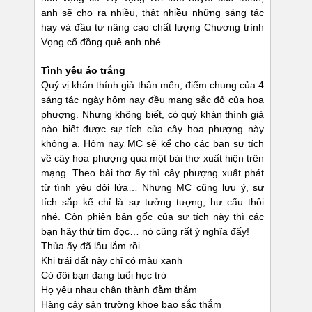
anh sẽ cho ra nhiều, thật nhiều những sáng tác
hay và đầu tư nâng cao chất lượng Chương trình
Vọng cổ đồng quê anh nhé.
Tình yêu áo trắng
Quý vị khán thính giả thân mến, điểm chung của 4
sáng tác ngày hôm nay đều mang sắc đỏ của hoa
phượng. Nhưng không biết, có quý khán thính giả
nào biết được sự tích của cây hoa phượng này
không ạ. Hôm nay MC sẽ kể cho các bạn sự tích
về cây hoa phượng qua một bài thơ xuất hiện trên
mạng. Theo bài thơ ấy thì cây phượng xuất phát
từ tình yêu đôi lứa… Nhưng MC cũng lưu ý, sự
tích sắp kể chỉ là sự tưởng tượng, hư cấu thôi
nhé. Còn phiên bản gốc của sự tích này thì các
bạn hãy thử tìm đọc… nó cũng rất ý nghĩa đấy!
Thủa ấy đã lâu lắm rồi
Khi trái đất này chỉ có màu xanh
Có đôi bạn đang tuổi học trò
Họ yêu nhau chân thành đằm thắm
Hàng cây sân trường khoe bao sắc thắm