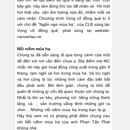
bạn tìm về địa điểm đó qua 4 sáng tác mới. Còn
bây giờ, hãy làm đúng thủ túc để nhận vé. Hít một
hơi thật sâu, vặn âm lượng vừa đủ, nhắm mắt và
cảm nhận: Chương trình Vọng cổ đồng quê kì 4
với chủ đề “Ngẩn ngơ mùa hạ”, của CLB sáng tác
Vọng cổ đồng quê, phát sóng tại website:
caovanlau.vn
Nỗi niềm mùa hạ
Chúng ta đã sẵn sàng đi qua từng cánh cửa một
để đến với nơi cần đến chưa ạ. Địa điểm mà MC
nhắc tới nãy giờ hoạt động công suất trong gần 9
tháng, tạm nghỉ xả hơi trong mùa hè. Và lúc nghỉ
xả hơi cũng là lúc những tình cảm đặc biệt bắt
đầu phát sinh. Bởi đơn giản, chúng ta khó để
quên đi những gì vốn đã quen thuộc với chúng ta.
Nhất là khi ve kêu, phương nở, tiếng trống thinh
lặng, và … sân trường vắng tênh những giờ ra
chơi… Những nỗi niềm mùa hạ trong bạn là gì…
Hãy thử xem nó có phảng phất điểm chung nào
với Nỗi niềm mùa hạ của anh Phan Tấn Phát
không nhé.