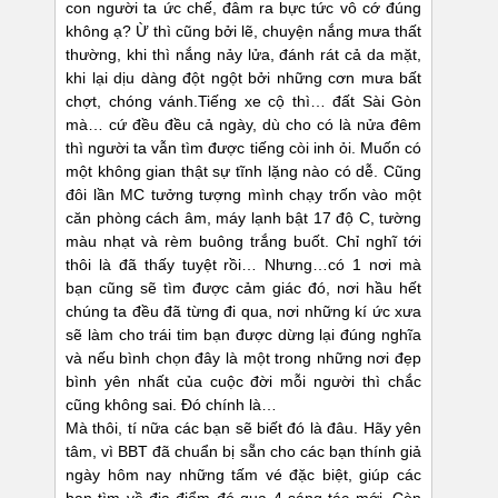
con người ta ức chế, đâm ra bực tức vô cớ đúng
không ạ? Ừ thì cũng bởi lẽ, chuyện nắng mưa thất
thường, khi thì nắng nảy lửa, đánh rát cả da mặt,
khi lại dịu dàng đột ngột bởi những cơn mưa bất
chợt, chóng vánh.Tiếng xe cộ thì… đất Sài Gòn
mà… cứ đều đều cả ngày, dù cho có là nửa đêm
thì người ta vẫn tìm được tiếng còi inh ỏi. Muốn có
một không gian thật sự tĩnh lặng nào có dễ. Cũng
đôi lần MC tưởng tượng mình chạy trốn vào một
căn phòng cách âm, máy lạnh bật 17 độ C, tường
màu nhạt và rèm buông trắng buốt. Chỉ nghĩ tới
thôi là đã thấy tuyệt rồi… Nhưng…có 1 nơi mà
bạn cũng sẽ tìm được cảm giác đó, nơi hầu hết
chúng ta đều đã từng đi qua, nơi những kí ức xưa
sẽ làm cho trái tim bạn được dừng lại đúng nghĩa
và nếu bình chọn đây là một trong những nơi đẹp
bình yên nhất của cuộc đời mỗi người thì chắc
cũng không sai. Đó chính là…
Mà thôi, tí nữa các bạn sẽ biết đó là đâu. Hãy yên
tâm, vì BBT đã chuẩn bị sẵn cho các bạn thính giả
ngày hôm nay những tấm vé đặc biệt, giúp các