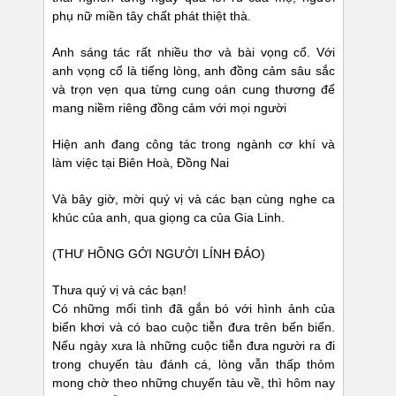
phụ nữ miền tây chất phát thiệt thà.
Anh sáng tác rất nhiều thơ và bài vọng cổ. Với
anh vọng cổ là tiếng lòng, anh đồng cảm sâu sắc
và trọn vẹn qua từng cung oán cung thương để
mang niềm riêng đồng cảm với mọi người
Hiện anh đang công tác trong ngành cơ khí và
làm việc tại Biên Hoà, Đồng Nai
Và bây giờ, mời quý vị và các bạn cùng nghe ca
khúc của anh, qua giọng ca của Gia Linh.
(THƯ HỒNG GỞI NGƯỜI LÍNH ĐẢO)
Thưa quý vị và các bạn!
Có những mối tình đã gắn bó với hình ảnh của
biển khơi và có bao cuộc tiễn đưa trên bến biển.
Nếu ngày xưa là những cuộc tiễn đưa người ra đi
trong chuyến tàu đánh cá, lòng vẫn thấp thỏm
mong chờ theo những chuyến tàu về, thì hôm nay