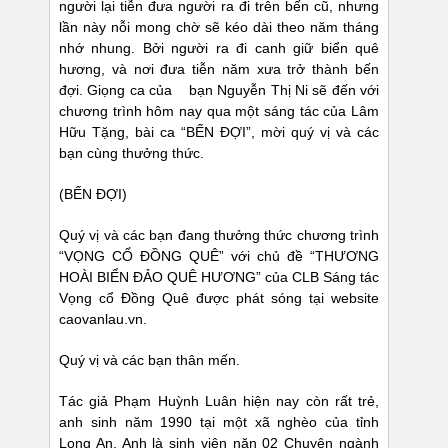
người lại tiễn đưa người ra đi trên bến cũ, nhưng
lần này nỗi mong chờ sẽ kéo dài theo năm tháng
nhớ nhung. Bởi người ra đi canh giữ biển quê
hương, và nơi đưa tiễn năm xưa trở thành bến
đợi. Giọng ca của bạn Nguyễn Thị Ni sẽ đến với
chương trình hôm nay qua một sáng tác của Lâm
Hữu Tặng, bài ca “BẾN ĐỢI”, mời quý vị và các
bạn cùng thưởng thức.
(BẾN ĐỢI)
Quý vị và các bạn đang thưởng thức chương trình
“VỌNG CỔ ĐỒNG QUÊ” với chủ đề “THƯƠNG
HOÀI BIỂN ĐẢO QUÊ HƯƠNG” của CLB Sáng tác
Vọng cổ Đồng Quê được phát sóng tại website
caovanlau.vn.
Quý vị và các bạn thân mến.
Tác giả Phạm Huỳnh Luân hiện nay còn rất trẻ,
anh sinh năm 1990 tại một xã nghèo của tỉnh
Long An. Anh là sinh viên năn 02 Chuyên ngành