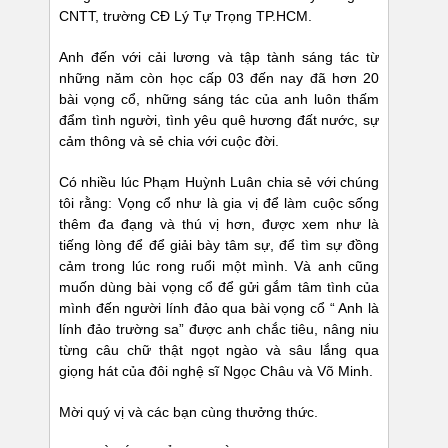
CNTT, trường CĐ Lý Tự Trọng TP.HCM.
Anh đến với cải lương và tập tành sáng tác từ
những năm còn học cấp 03 đến nay đã hơn 20
bài vọng cổ, những sáng tác của anh luôn thấm
đẩm tình người, tình yêu quê hương đất nước, sự
cảm thông và sẻ chia với cuộc đời.
Có nhiều lúc Phạm Huỳnh Luân chia sẻ với chúng
tôi rằng: Vọng cổ như là gia vị để làm cuộc sống
thêm đa đạng và thú vị hơn, được xem như là
tiếng lòng để để giải bày tâm sự, để tìm sự đồng
cảm trong lúc rong ruổi một mình. Và anh cũng
muốn dùng bài vọng cổ để gửi gắm tâm tình của
mình đến người lính đảo qua bài vọng cổ “ Anh là
lính đảo trường sa” được anh chắc tiêu, nâng niu
từng câu chữ thật ngọt ngào và sâu lắng qua
giọng hát của đôi nghệ sĩ Ngọc Châu và Võ Minh.
Mời quý vị và các bạn cùng thưởng thức.