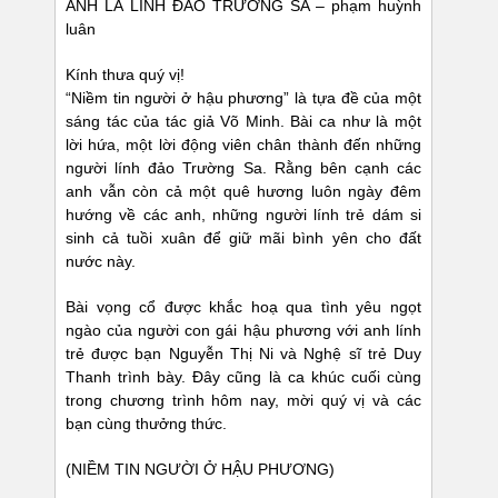
ANH LÀ LÍNH ĐẢO TRƯỜNG SA – phạm huỳnh
luân
Kính thưa quý vị!
“Niềm tin người ở hậu phương” là tựa đề của một
sáng tác của tác giả Võ Minh. Bài ca như là một
lời hứa, một lời động viên chân thành đến những
người lính đảo Trường Sa. Rằng bên cạnh các
anh vẫn còn cả một quê hương luôn ngày đêm
hướng về các anh, những người lính trẻ dám si
sinh cả tuồi xuân để giữ mãi bình yên cho đất
nước này.
Bài vọng cổ được khắc hoạ qua tình yêu ngọt
ngào của người con gái hậu phương với anh lính
trẻ được bạn Nguyễn Thị Ni và Nghệ sĩ trẻ Duy
Thanh trình bày. Đây cũng là ca khúc cuối cùng
trong chương trình hôm nay, mời quý vị và các
bạn cùng thưởng thức.
(NIỀM TIN NGƯỜI Ở HẬU PHƯƠNG)