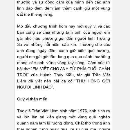
thương và sự đồng cảm của mình đến các anh
lính đảo đêm đêm âm thầm canh giữ một vùng
đất mẹ thiêng liêng.
Mở đầu chương trình hôm nay mời quý vị và các
bạn cùng sẻ chia những tâm tình của người em
gái nhỏ hậu phương gởi đến người lính Trường
Sa với những nỗi niềm sâu kín. Thương cho các
anh đang ngày đêm canh giữ biển quê hương,
người em gái gởi tấm lòng qua qua cánh thư hồng
mong các anh vững vàng tay súng. Cảm xúc từ
bài thơ “EM VIẾT CHO ANH TỪ PHÍA CUỐI CHÂN
TRỜI” của Huỳnh Thúy Kiều, tác giả Trần Việt
Liêm đã viết nên bài ca cổ “THƯ HỒNG GỞI
NGƯỜI LÍNH ĐẢO”.
Quý vị thân mến
Tác giả Trần Việt Liêm sinh năm 1976, anh sinh ra
và lớn lên tại kiên giang một vùng quê nghèo
quanh năm lam lũ ruộng đồng. Chất thơ trong anh
thai nghén từng ngày qua lời ru của mẹ, người