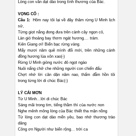
Lòng con vẫn dạt dào trong tình thương của Bác.
VỌNG CỔ :
Câu 1:
Hôm nay tôi lại về đây thăm rừng U Minh lịch
sử,
Từng giọt nắng đong đưa trên cành cây ngọn cỏ,
Làn gió thoảng bay thơm ngát hương.... tràm.
Kiên Giang ơi! Biển bạc rừng vàng.
Mấy mươi năm quê mình đổi mới, trên những cánh
đồng hương lúa xôn xao(-)
Rừng U Minh giòng nước đỏ ngọt ngào
Nuôi nấng chở che những người con chiến đấu
Chợt nhớ lời căn dặn năm nao, thấm đẫm hồn tôi
trong từng lời di chúc Bác(-)
LÝ CÁI MƠN
Từ U Minh…lời di chúc Bác
Sáng mãi trong tim, tiếng thầm thì của nước non
Nghe mênh mông lòng của Bác thiết tha mặn nồng
Từ lòng con dạt dào mến yêu, bao nhớ thương trào
dâng
Công ơn Người như biển rộng… trời ca