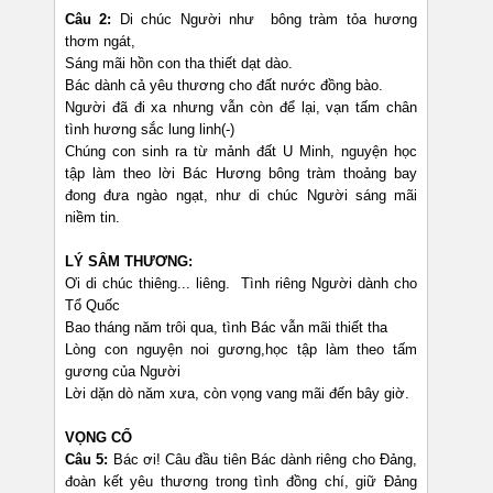
Câu 2:
Di chúc Người như bông tràm tỏa hương
thơm ngát,
Sáng mãi hồn con tha thiết dạt dào.
Bác dành cả yêu thương cho đất nước đồng bào.
Người đã đi xa nhưng vẫn còn để lại, vạn tấm chân
tình hương sắc lung linh(-)
Chúng con sinh ra từ mảnh đất U Minh, nguyện học
tập làm theo lời Bác Hương bông tràm thoảng bay
đong đưa ngào ngạt, như di chúc Người sáng mãi
niềm tin.
LÝ SÂM THƯƠNG:
Ơi di chúc thiêng... liêng. Tình riêng Người dành cho
Tổ Quốc
Bao tháng năm trôi qua, tình Bác vẫn mãi thiết tha
Lòng con nguyện noi gương,học tập làm theo tấm
gương của Người
Lời dặn dò năm xưa, còn vọng vang mãi đến bây giờ.
VỌNG CỔ
Câu 5:
Bác ơi! Câu đầu tiên Bác dành riêng cho Đảng,
đoàn kết yêu thương trong tình đồng chí, giữ Đảng