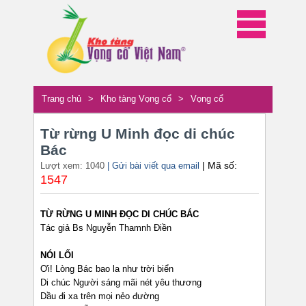
Trang chủ
>
Kho tàng Vọng cổ
>
Vọng cổ
Từ rừng U Minh đọc di chúc
Bác
| Mã số:
Lượt xem: 1040
| Gửi bài viết qua email
1547
TỪ RỪNG U MINH ĐỌC DI CHÚC BÁC
Tác giả Bs Nguyễn Thamnh Điền
NÓI LỐI
Ơi! Lòng Bác bao la như trời biển
Di chúc Người sáng mãi nét yêu thương
Dầu đi xa trên mọi nẻo đường