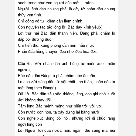
sạch trong như con ngươi của mắt… mình.
Người lãnh đạo nhưng phải là đầy tớ nhân dân chung
thủy vẹn tình.
Chí công vô tư, kiệm cần liêm chính
Con nguyện tạc tấc lòng lời Bác dạy kính yêu(-)
Lời thứ hai Bác dặn thanh niên. Đảng phải chăm lo
đắp bồi dưỡng dục
Chí tiến thủ, xung phong cần nên mẫu mực,
Phấn đấu hồng chuyên đẹp như đóa hoa đời.
Câu 6 :
Với nhân dân anh hùng từ miền xuôi miền
ngược,
Bác căn dặn Đảng ta phải chăm sóc ân cần.
Lo cho đời sống dân từ vật chất tinh thần, nhân dân ta
một lòng theo Đảng(-)
Ơi! Lời Bác dặn sâu sắc thiêng liêng, con ghi nhớ suốt
đời không thay đổi.
Tấm lòng Bác mênh mông như biển trời vời vợi,
Còn nước còn non, ta xây dựng lại bằng mười.
Con nghe xúc động bồi hồi, những lời di chúc rạng
ngời lòng con
Lời Người lời của nước non, ngàn thu sáng mãi núi