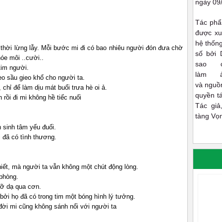
ngày 09
Tác phẩ
được xu
hệ thốn
thời lừng lẫy. Mỗi bước mi đi có bao nhiêu người đón đưa chờ
số bởi 
óe môi ..cười..
sao 
tim người.
làm 
eo sầu gieo khổ cho người ta.
và nguồn
chỉ để làm dịu mát buổi trưa hè oi ả.
quyền t
 rồi đi mi không hề tiếc nuối
Tác giả
tàng Vọ
h sinh tâm yếu đuối.
ời đã có tình thương.
hiết, mà người ta vẫn không một chút động lòng.
 phòng.
 đỡ dạ qua cơn.
bởi họ đã có trong tim một bóng hình lý tưởng.
 đời mi cũng không sánh nổi với người ta