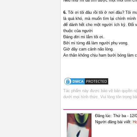
Nếu như mi đã tìm được một mối tình châ
6.
Tôi ơi tôi đâu rồi tôi ở nơi đâu? Tôi
là quá khó, mà muốn tìm lại chính mình 
để dành hết cho một người ích kỷ. Đối v
thuộc của người
Đáng đời mi lắm tôi ơi.
Bởi mi từng đã làm người phụ vong.
Giờ đây cam cảnh não lòng.
An thân không chịu ham bưởi bòng làm c
Tác phẩm này được bảo vệ bản quyền nội
dưới mọi hình thức. Vui lòng tôn trọng 
Đăng lúc: Thứ ba - 12/
Người đăng bài viết:
Ho