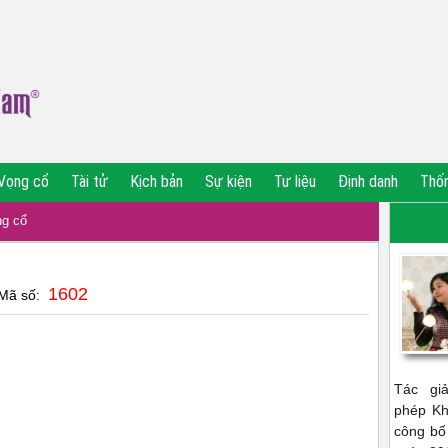
Vọng cổ
Tài tử
Kịch bản
Sự kiện
Tư liệu
Định danh
Thố
g cổ
1602
 Mã số:
Tác gi
phép Kh
công bố