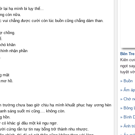
 lại hạ mình bi lụy thế...
ông còn nữa.
úc vui chẳng được cười còn lúc buồn cũng chẳng dám than.
vợ chồng.
ế.
 khó khăn
 chính nhận phần
Bến Tre
g.
Kiên cư
ngọt sa
tuyệt vờ
g mật
..mơ hồ.
» Buồn
» Ấm áp
» Chớ nê
ình trường chưa bao giờ chịu hạ mình khuất phục hay ương hèn
» Bông 
h anh sáng suốt mi cũng…. không còn.
g hồn.
» Bình 
y có khác gì đâu một kẻ ngu ngơ.
» Ánh t
người cứng rắn tự tin nay bỗng trở thành nhu nhược.