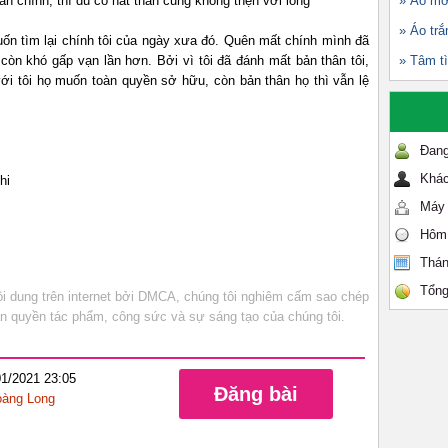
n chính, thì dù có nát thân cũng không thẹn với lòng
» Áo mớ
» Áo trắ
 muốn tìm lại chính tôi của ngày xưa đó. Quên mất chính mình đã
còn khó gấp vạn lần hơn. Bởi vì tôi đã đánh mất bản thân tôi,
» Tâm tì
ới tôi họ muốn toàn quyền sở hữu, còn bản thân họ thì vẫn lệ
Đang
Khác
hi
Máy 
Hôm
Thán
Tổng
 dung trên internet bởi DMCA, chúng tôi nghiêm cấm sao chép
bản quyền tác phẩm, công sức và sự sáng tạo của chúng tôi.
01/2021 23:05
Đăng bài
àng Long