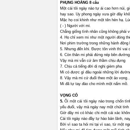
PHỤNG HOÀNG 8 câu
Một cái tôi ngày nào tự ái cao hơn núi, giờ
hay sao. Uy phong ngày xưa giờ đây kh
Mặc họ coi khinh như một tên hèn hạ. L
( - ) Người với mi.
Chẳng giống tình nhân cũng không phải 
4. Họ chỉ xem mi như một người đóng th
Nơi phim trường trong những hành động
5. Nhưng đến khi. Được tôn vinh thì vai
6. Còn thân mi phải đứng nép bên đườn
Vậy mà mi vẫn cứ âm thầm chịu đựng
7. Chịu cả tiếng đời dị nghị gièm pha
Mi có được gì đâu ngoài những lời đườn
8. Vậy mà mi cứ đuổi theo một ảo vọng.
Mi đã tự tay đào cho mình một nấm mồ.
VỌNG CỔ
5.
Ôi một cái tôi ngày nào trong chốn t
yếu đuối, vậy mà ngày nay một chút tin
Giờ đây mi có khác chi một cái xác khôn
Cái tôi ngày nào đầy tự hào bản lãnh, na
Bởi vì sao ta hỏi mi tại vì sao, từ một 