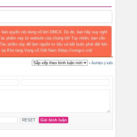
 bản quyền nội dung số bởi DMCA. Do đó, bạn hãy suy nghĩ
 Tác phẩm này từ website của chúng tôi! Tuy nhiên, bạn vẫn
Tác phẩm này để làm nguồn tư liệu và bắt buộc phải đặt liên
 tại Kho tàng Vọng cổ Việt Nam (https://vongco.vn)!