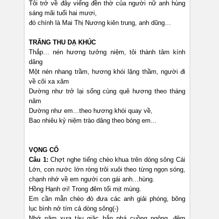
Tôi trở về đây viếng đền thờ của người nữ anh hùng
sáng mãi tuổi hai mươi,
đó chính là Mai Thị Nương kiên trung, anh dũng…
TRĂNG THU DẠ KHÚC
Thắp… nén hương tưởng niệm, tôi thành tâm kính
dâng
Một nén nhang trầm, hương khói lặng thầm, người đi
về cõi xa xăm
Dường như trở lại sống cùng quê hương theo tháng
năm
Dường như em…theo hương khói quay về,
Bao nhiêu kỷ niệm trào dâng theo bóng em...
VỌNG CỔ
Câu 1:
Chợt nghe tiếng chèo khua trên dòng sông Cái
Lớn, con nước lớn ròng trôi xuôi theo từng ngọn sóng,
chạnh nhớ về em người con gái anh…hùng.
Hồng Hạnh ơi! Trong đêm tối mịt mùng.
Em cần mẫn chèo đò đưa các anh giải phóng, bông
lục bình nở tím cả dòng sông(-)
Nhớ năm xưa tàu giặc bắn phá cuồng ngông, đêm