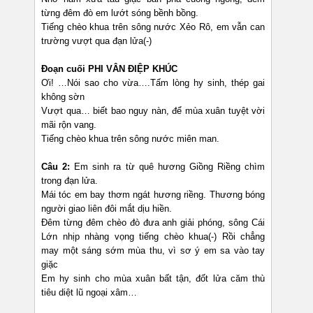
từng đêm đò em lướt sóng bềnh bồng.
Tiếng chèo khua trên sông nước Xẻo Rô, em vẫn can
trường vượt qua đạn lửa(-)
Đoạn cuối PHI VÂN ĐIỆP KHÚC
Ơi! …Nói sao cho vừa….Tấm lòng hy sinh, thép gai
không sờn
Vượt qua… biết bao nguy nàn, để mùa xuân tuyệt vời
mãi rộn vang.
Tiếng chèo khua trên sông nước miên man.
Câu 2:
Em sinh ra từ quê hương Giồng Riềng chìm
trong đạn lửa.
Mái tóc em bay thơm ngát hương riềng. Thương bóng
người giao liên đôi mắt dịu hiền.
Đêm từng đêm chèo đò đưa anh giải phóng, sông Cái
Lớn nhịp nhàng vọng tiếng chèo khua(-) Rồi chẳng
may một sáng sớm mùa thu, vì sơ ý em sa vào tay
giặc
Em hy sinh cho mùa xuân bất tận, đốt lửa căm thù
tiêu diệt lũ ngoại xâm…