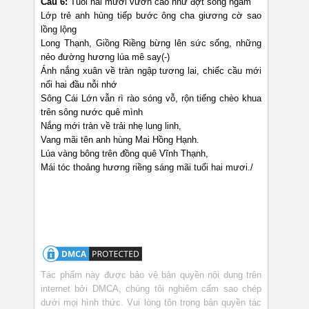
Câu 6:
Tuổi hai mươi vươn cao như đợt sóng ngầm
Lớp trẻ anh hùng tiếp bước ông cha giương cờ sao
lồng lộng
Long Thạnh, Giồng Riềng bừng lên sức sống, những
nẻo đường hương lúa mê say(-)
Ánh nắng xuân về tràn ngập tương lai, chiếc cầu mới
nối hai đầu nỗi nhớ
Sông Cái Lớn vẫn rì rào sóng vỗ, rộn tiếng chèo khua
trên sông nước quê mình
Nắng mới tràn về trải nhẹ lung linh,
Vang mãi tên anh hùng Mai Hồng Hạnh.
Lúa vàng bông trên đồng quê Vĩnh Thạnh,
Mái tóc thoảng hương riềng sáng mãi tuổi hai mươi./
Tác phẩm này được bảo vệ bản quyền nội dung trên
internet bởi DMCA, chúng tôi nghiêm cấm sao chép
dưới mọi hình thức. Vui lòng tôn trọng bản quyền tác