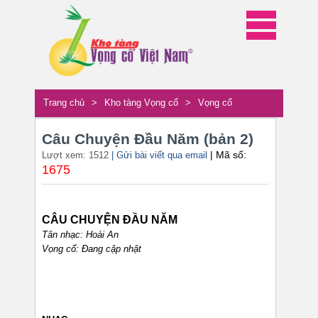
Trang chủ
>
Kho tàng Vọng cổ
>
Vọng cổ
Câu Chuyện Đầu Năm (bản 2)
| Mã số:
Lượt xem: 1512
| Gửi bài viết qua email
1675
CÂU CHUYỆN ĐẦU NĂM
Tân nhạc: Hoài An
Vọng cổ: Đang cập nhật