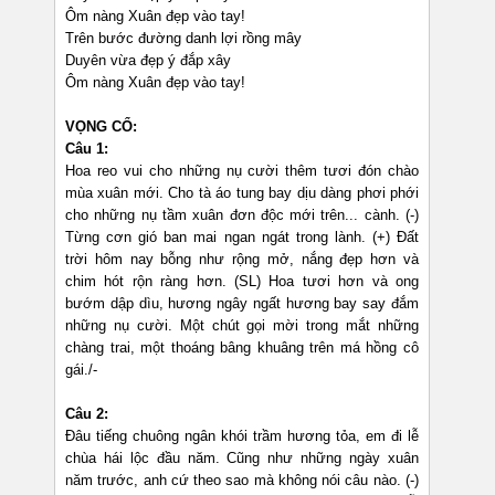
Ôm nàng Xuân đẹp vào tay!
Trên bước đường danh lợi rồng mây
Duyên vừa đẹp ý đắp xây
Ôm nàng Xuân đẹp vào tay!
VỌNG CỔ:
Câu 1:
Hoa reo vui cho những nụ cười thêm tươi đón chào
mùa xuân mới. Cho tà áo tung bay dịu dàng phơi phới
cho những nụ tầm xuân đơn độc mới trên... cành. (-)
Từng cơn gió ban mai ngan ngát trong lành. (+) Đất
trời hôm nay bỗng như rộng mở, nắng đẹp hơn và
chim hót rộn ràng hơn. (SL) Hoa tươi hơn và ong
bướm dập dìu, hương ngây ngất hương bay say đắm
những nụ cười. Một chút gọi mời trong mắt những
chàng trai, một thoáng bâng khuâng trên má hồng cô
gái./-
Câu 2:
Đâu tiếng chuông ngân khói trầm hương tỏa, em đi lễ
chùa hái lộc đầu năm. Cũng như những ngày xuân
năm trước, anh cứ theo sao mà không nói câu nào. (-)