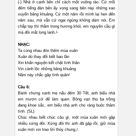
(-) Nhà ở cạnh bên chỉ cách một vuông rào. Cứ mỗi
đêm tiếng đàn bên ấy vọng sang bên này những xao
xuyến bâng khuâng. Cứ một năm rồi mình lại hẹn đến
năm sau, mà vẫn cứ ngại ngùng không dám nói. Em
chắp tay thì thầm trong hương khói, em nguyện cầu gì
mà đôi mắt long lanh./-
NHẠC:
Ta cùng nhau đón thêm mùa xuân
Xuân dù thay đổi biết bao lần
Xin khấn nguyện kết chặt tình thân
Vịn cành lộc những bâng khuâng
Năm này chắc gặp tình quân!
Câu 6:
Bánh chưng xanh mẹ nấu đêm 30 Tết, anh biếu nhà
em mượn cớ để làm quen. Bông vạn thọ ba trồng
đang khoe sắc, em biếu nhà anh cho ràng buộc thâm
tình. (SL)
Chúc nhau biết chúc câu gì, một mùa xuân mới gặp
nhiều xứng đôi. Xứng đôi thì anh đã gặp rồi, giữ mùa
xuân mới xin trao lời thủy chung./.