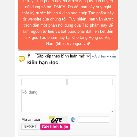
Lưu ý: Tác phẩm này đã được đăng ký bản quyền
nội dung số bởi DMCA. Do đó, bạn hãy suy nghĩ
thật kỹ trước khi có ý định sao chép Tác phẩm này
từ website của chúng tôi! Tuy nhiên, bạn vẫn được
trích dẫn một phần nội dung của Tác phẩm này để
làm nguồn tư liệu và bắt buộc phải đặt liên kết đến
link gốc Tác phẩm này tại Kho tàng Vọng cổ Việt
Nam (https://vongco.vn)!