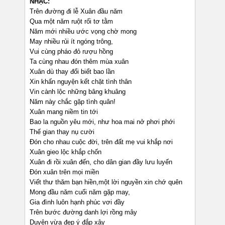
NHẠC:
Trên đường đi lễ Xuân đầu năm
Qua một năm ruột rối tơ tằm
Năm mới nhiều ước vọng chờ mong
May nhiều rủi ít ngóng trông,
Vui cùng pháo đỏ rượu hồng
Ta cùng nhau đón thêm mùa xuân
Xuân dù thay đổi biết bao lần
Xin khấn nguyện kết chặt tình thân
Vin cành lộc những bâng khuâng
Năm này chắc gặp tình quân!
Xuân mang niềm tin tới
Bao la nguồn yêu mới, như hoa mai nở phơi phới
Thế gian thay nụ cười
Đón cho nhau cuộc đời, trên đất mẹ vui khắp nơi
Xuân gieo lộc khắp chốn
Xuân đi rồi xuân đến, cho dân gian đầy lưu luyến
Đón xuân trên mọi miền
Viết thư thăm bạn hiền,một lời nguyền xin chớ quên
Mong đầu năm cuối năm gặp may,
Gia đình luôn hạnh phúc vơi đầy
Trên bước đường danh lợi rồng mây
Duyên vừa đẹp ý đắp xây