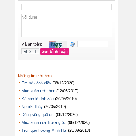
Những tin mới hơn
Em bé đánh giầy
(08/12/2020)
Mùa xuân ước hẹn
(12/06/2017)
Đã nào là tình đâu
(20/05/2019)
Người Thầy
(20/05/2019)
Dòng sông quê em
(08/12/2020)
Mùa xuân nơi Trường Sa
(08/12/2020)
Trên quê hương Minh Hải
(28/09/2018)