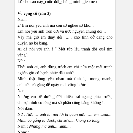
Lỡ cho sau này_cuộc đời_chúng mình gieo neo.
Về vọng cổ (câu 2)
Nam:
2/ Em nói yêu anh mà còn sợ nghèo sợ khó...
Em nói yêu anh trọn đời và ước nguyện chung đôi...
Vậy mà giờ em thay đổi !..... cho tình dở dang cho
duyên nợ bẽ bàng.
Ai đã nói với anh ! " Một túp lều tranh đôi quả tim
vàng".
Nữ :
Thôi anh ơi, anh đừng trách em chi nữa một mái tranh
nghèo giờ có hạnh phúc đâu anh?.
Mình thật lòng yêu nhau mà tình lại mong manh,
anh nên cố gắng để ngày mai vững bước.
Nam :
Nhưng em ơi! đường đời nhiều trái ngang phía trước,
chỉ sợ mình có lòng mà số phận cũng bằng không !.
Nói dặm:
Nữ :
Nữa...! anh lại nói lời bi quan nữa ......em....em...
Mình cố gắng là được, chỉ sợ anh không có lòng..
Nam :
Nhưng mà anh.....anh....
Nhạc :