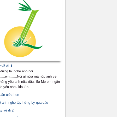
 về đi 1
đứng lại nghe anh nói
.....em.......Nói gì nữa mà nói, anh về
m hỏng yêu anh nữa đâu. Ba Mẹ em ngăn
h yêu nhau kia kìa…….
uân ước hẹn
ê anh nghe tùy hứng Lý qua cầu
y về đi 2