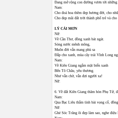
Đang mở rộng con đường vươn tới những t
Nam:
Cho đoá hoa thêm đẹp hương đời, cho nhữ
Cho đẹp mãi đất trời thành phố trẻ và ch
LÝ CÁI MƠN
Nữ:
Về Cần Thơ, đồng xanh bát ngát.
Sóng nước mênh mông,
Muôn đời vẫn mang phù sa
Đắp cho xanh, mùa cây trái Vĩnh Long ng
Nam:
Về Kiên Giang ngắm mặt biển xanh
Bến Tô Châu, yêu thương.
Như vẫn chờ, vẫn đợi người xa!
Nữ:
6. Về đất Kiên Giang thăm hòn Phụ Tử, đ
Nam:
Qua Bạc Liêu thắm tình bài vọng cổ, đồn
Nữ:
Ghé Sóc Trăng ôi đẹp làm sao, nghe điệ