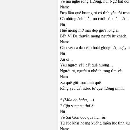
Về mà nghe sông Hương, núi Ngự hát đôi
Nam:
Đẹp lắm quê hương ơi có tình yêu tôi tro
Có những ánh mắt, nụ cười có khúc hát na
Nữ:
Huế mộng mơ mãi đẹp giữa lòng ai
Bến Vĩ Dạ thuyền mong người lữ khách.
Nam:
Cho say ca dao cho hoài giọng hát, ngây ng
Nữ:
Ầu ơi...
Yêu người yêu đất quê hương…
Người ơi, người ở nhớ thương tìm về.
Nam:
Xa quê giữ trọn tình quê
Rằng yêu đất nước từ quê hương mình.
* (Múa áo baba,….)
* Cặp song ca thứ 3
Nữ:
Về Sài Gòn đọc qua lịch sử,
Từ lúc khai hoang xuống miền lục tỉnh xư
Nam: