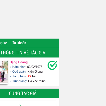
ng kê
Tài khoản
THÔNG TIN VỀ TÁC GIẢ
Đặng Hoàng
» Năm sinh:
02/02/1976
» Quê quán:
Kiên Giang
» Tác phẩm:
27
bài
» Tình trạng:
Đã xác minh
CÙNG TÁC GIẢ