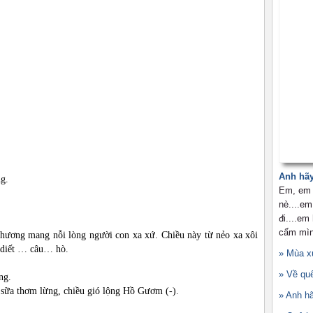
Anh hãy
g.
Em, em 
nè....em
đi....e
cấm mìn
 hương mang nỗi lòng người con xa xứ. Chiều này từ nẻo xa xôi
da diết … câu… hò.
» Mùa x
» Về qu
ùng.
a sữa thơm lừng, chiều gió lộng Hồ Gươm (-).
» Anh hã