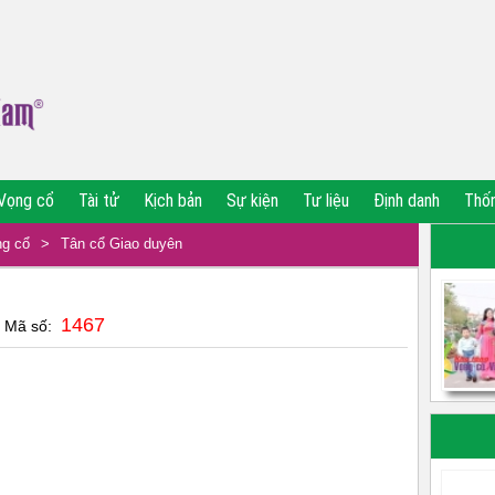
Vọng cổ
Tài tử
Kịch bản
Sự kiện
Tư liệu
Định danh
Thố
g cổ
>
Tân cổ Giao duyên
1467
| Mã số: