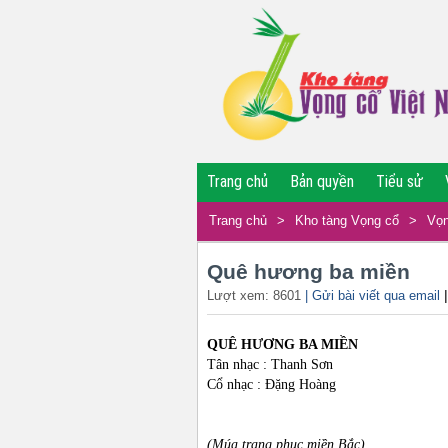
Trang chủ
Bản quyền
Tiểu sử
Trang chủ
>
Kho tàng Vọng cổ
>
Vọn
Quê hương ba miền
Lượt xem: 8601
| Gửi bài viết qua email
QUÊ HƯƠNG BA MIỀN
Tân nhạc : Thanh Sơn
Cổ nhạc : Đặng Hoàng
(Múa trang phục miền Bắc)