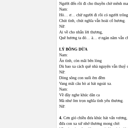
Người đến rồi đi cho thuyền chờ mênh ma
Nam:
Hò… ơ… chừ người đi rồi có người trôn
Chút tình, chút nghĩa vẫn hoài cố hương.
Nữ:
Ai về cho nhắn lời thương,
Quê hương ta đó… à… ơ ngàn năm vẫn c
LÝ BÔNG DỪA
Nam:
Ân tình, còn mãi bên lòng
Dù bao xa cách quê nhà nguyện vẫn thuỷ 
Nữ:
Dòng sông con suối êm đềm
Vang mãi câu hò ai hát ngoài xa.
Nam:
Về đây nghe khúc dân ca
Mà như ôm trọn nghĩa tình yêu thương.
Nữ:
4.
Cơn gió chiều đưa khúc hát vấn vương,
đứa con xa xứ nhớ thương mong chờ.