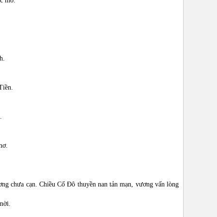
ớc mơ.
h.
Tiền.
.
mơ.
ng chưa cạn. Chiều Cố Đô thuyền nan tản mạn, vương vấn lòng
mời.