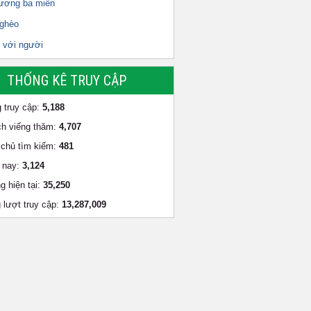
ương ba miền
nghèo
 với người
THỐNG KÊ TRUY CẬP
 truy cập:
5,188
h viếng thăm:
4,707
chủ tìm kiếm:
481
 nay:
3,124
g hiện tại:
35,250
 lượt truy cập:
13,287,009