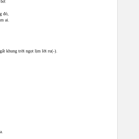
 bờ.
ng đó,
m ai.
ất khung trời ngọt lịm lời ru(-).
a.