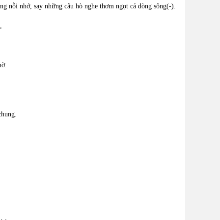
ng nỗi nhớ, say những câu hò nghe thơm ngọt cả dòng sông(-).
g,
hờ.
chung.