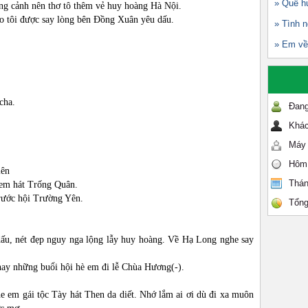
» Quê h
ắng cảnh nên thơ tô thêm vẻ huy hoàng Hà Nội.
ho tôi được say lòng bên Đồng Xuân yêu dấu.
» Tình 
» Em về
cha.
Đang
Khác
Máy 
Hôm
iên
Thán
 em hát Trống Quân.
rước hội Trường Yên.
Tổng
ấu, nét đẹp nguy nga lộng lẫy huy hoàng. Về Hạ Long nghe say
ay những buổi hội hè em đi lễ Chùa Hương(-).
em gái tộc Tày hát Then da diết. Nhớ lắm ai ơi dù đi xa muôn