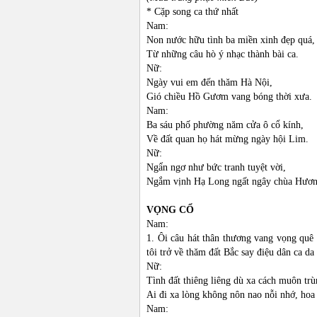
* Cặp song ca thứ nhất
Nam:
Non nước hữu tình ba miền xinh đẹp quá,
Từ những câu hò ý nhạc thành bài ca.
Nữ:
Ngày vui em đến thăm Hà Nội,
Gió chiều Hồ Gươm vang bóng thời xưa.
Nam:
Ba sáu phố phường năm cửa ô cổ kính,
Về đất quan họ hát mừng ngày hội Lim.
Nữ:
Ngẩn ngơ như bức tranh tuyệt vời,
Ngắm vịnh Hạ Long ngất ngây chùa Hươn
VỌNG CỔ
Nam:
1. Ôi câu hát thân thương vang vọng quê
tôi trở về thăm đất Bắc say điệu dân ca 
Nữ:
Tình đất thiêng liêng dù xa cách muôn tr
Ai đi xa lòng không nôn nao nỗi nhớ, ho
Nam: