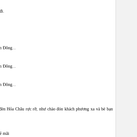
đi.
n Đông...
n Đông...
n Đông...
 đèn Hỏa Châu rực rỡ, như chào đón khách phương xa và bè bạn
ẻ mãi