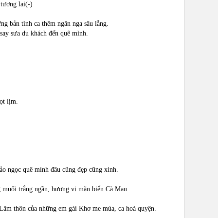
ương lai(-)
ng bản tình ca thêm ngân nga sâu lắng.
o say sưa du khách đến quê mình.
ọt lịm.
ảo ngọc quê mình đâu cũng đẹp cũng xinh.
g muối trắng ngần, hương vị mặn biển Cà Mau.
u Lâm thôn của những em gái Khơ me múa, ca hoà quyện.