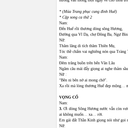
hướng vẫn mong một ngày về cho thỏa ư
* (Múa Trang phục cung đình Huế)
* Cặp song ca thứ 2
Nam:
Đến Huế rồi thương dòng sông Hương,
Đường qua Vĩ Dạ, chợ Đông Ba, Ngự Bìn
Nữ:
Thăm lăng di tích thăm Thiên Mụ,
Tóc thề chấm vai nghiêng nón qua Tràng 
Nam:
Đêm trăng buồn trên bến Vân Lâu
Ngâm câu mái đẩy giọng ai nghe thảm sầu
Nữ :
“Bên ni bên nớ ai mong chờ".
Xa rồi mà lòng thương Huế đẹp mộng… 
VỌNG CỔ
Nam:
3.
Ơi dòng Sông Hương nước vẫn còn vươ
ai không muốn… xa… rời.
Em gái đất Thần Kinh giọng nói như gọi 
Nữ: