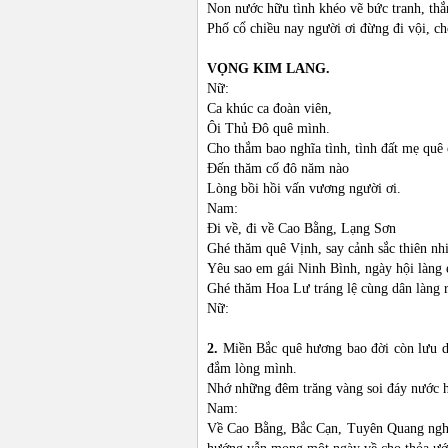
Non nước hữu tình khéo vẽ bức tranh, th
Phố cổ chiều nay người ơi đừng đi vội, c
VỌNG KIM LANG.
Nữ:
Ca khúc ca đoàn viên,
Ôi Thủ Đô quê mình.
Cho thắm bao nghĩa tình, tình đất mẹ quê 
Đến thăm cố đô năm nào
Lòng bồi hồi vấn vương người ơi.
Nam:
Đi về, đi về Cao Bằng, Lạng Sơn
Ghé thăm quê Vịnh, say cảnh sắc thiên nh
Yêu sao em gái Ninh Bình, ngày hội làng
Ghé thăm Hoa Lư tráng lệ cùng dân làng 
Nữ:
2.
Miền Bắc quê hương bao đời còn lưu d
đắm lòng mình.
Nhớ những đêm trăng vàng soi đáy nước h
Nam:
Về Cao Bằng, Bắc Cạn, Tuyên Quang nghe 