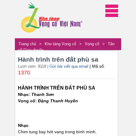
Trang chủ
>
Kho tàng Vọng cổ
>
Vọng cổ
>
Tân
cổ Giao duyên
Hành trình trên đất phù sa
| Mã số:
Lượt xem: 9118
| Gửi bài viết qua email
1370
HÀNH TRÌNH TRÊN ĐẤT PHÙ SA
Nhạc:
Thanh Sơn
Vọng cổ:
Đặng Thanh Huyền
Nhạc
Chim tung bay hót vang trong bình minh,