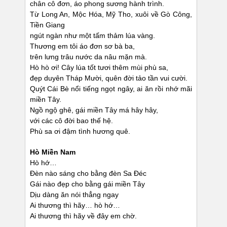
chân cô đơn, áo phong sương hành trình.
Từ Long An, Mộc Hóa, Mỹ Tho, xuôi về Gò Công,
Tiền Giang
ngút ngàn như một tấm thảm lúa vàng.
Thương em tôi áo đơn sơ bà ba,
trên lưng trâu nước da nâu mặn mà.
Hò hò ơi! Cây lúa tốt tươi thêm mùi phù sa,
đẹp duyên Tháp Mười, quên đời tảo tần vui cười.
Quýt Cái Bè nổi tiếng ngọt ngây, ai ăn rồi nhớ mãi
miền Tây.
Ngồ ngộ ghê, gái miền Tây má hây hây,
với các cô đời bao thế hệ.
Phù sa ơi đậm tình hương quê.
Hò Miền Nam
Hò hớ…
Đèn nào sáng cho bằng đèn Sa Đéc
Gái nào đẹp cho bằng gái miền Tây
Dịu dàng ăn nói thẳng ngay
Ai thương thì hãy… hò hớ…
Ai thương thì hãy về đây em chờ.