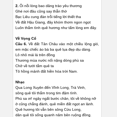
2.
Ôi nỗi lòng bao dâng trào yêu thương
Ghé nơi đâu cũng say thẫn thờ
Bạc Liêu cung đàn trỗi tiếng lời thiết tha
Về đất Hậu Giang, đây khóm thơm ngon ngọt
Luôn thắm tình quê hương như tấm lòng em đây.
Về Vọng Cổ
Câu 6.
Về đất Tân Châu vào một chiều lộng gió,
em mặc chiếc áo bà ba quê lụa đẹp dịu dàng.
Lô nhô mái lá trên đồng
Thương mùa nước nổi nặng dòng phù sa
Chở về tưới tắm quê ta
Tô hồng mảnh đất hiền hòa trời Nam.
Nhạc
Qua Long Xuyên đến Vĩnh Long, Trà Vinh,
sông quê tôi thắm trong tim đậm tình.
Phù sa ơi! ngây ngất bước chân, tôi về không nỡ
ở cũng chẳng đành, quê miền đất ngọt an lành.
Quê hương tôi vẫn bên sông Cửu Long,
dân quê tôi sống quanh năm bên ruộng đồng.