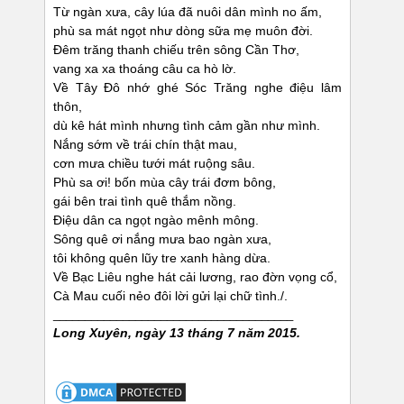
Từ ngàn xưa, cây lúa đã nuôi dân mình no ấm,
phù sa mát ngọt như dòng sữa mẹ muôn đời.
Đêm trăng thanh chiếu trên sông Cần Thơ,
vang xa xa thoáng câu ca hò lờ.
Về Tây Đô nhớ ghé Sóc Trăng nghe điệu lâm
thôn,
dù kê hát mình nhưng tình cảm gần như mình.
Nắng sớm về trái chín thật mau,
cơn mưa chiều tưới mát ruộng sâu.
Phù sa ơi! bốn mùa cây trái đơm bông,
gái bên trai tình quê thắm nồng.
Điệu dân ca ngọt ngào mênh mông.
Sông quê ơi nắng mưa bao ngàn xưa,
tôi không quên lũy tre xanh hàng dừa.
Về Bạc Liêu nghe hát cải lương, rao đờn vọng cổ,
Cà Mau cuối nẻo đôi lời gửi lại chữ tình./.
______________________________________
Long Xuyên, ngày 13 tháng 7 năm 2015.