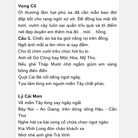
Vọng Cổ
Ơi thương lắm hạt phù sa đã cần mẫn bao đời
đấp bồi cho rạng ngời xứ sở. Để đồng lúa mãi tốt
tươi, vườn cây luôn sai quằn trĩu quả và tô điểm
nét đẹp duyên em thêm má đỏ... môi… hồng.
Câu 1.
Chiếc áo bà ba giọt nắng rọi trên đồng.
Ngỡ ánh mắt ai lén nhìn ai say đắm,
Cho lũ chim cười trêu chọc hót líu lo.
Anh về Gò Công hay Mộc Hóa, Mỹ Tho,
Nếu ghé Tháp Mười nhớ ngắm giùm em vàng
bông điên điển.
Quýt Cái Bè nổi tiếng ngọt ngây,
Tựa tấm lòng em người miền Tây chất phác.
Lý Cái Mơn
Về miền Tây lòng say ngây ngất
Bảy Núi – An Giang, trên dòng sông Hậu - Cần
Thơ
Nghe hát ca bài vọng cổ chứa chan ngọt ngào
Kìa Vĩnh Long đón chào khách xa
Nhớ nhé anh ghé Trà Vinh