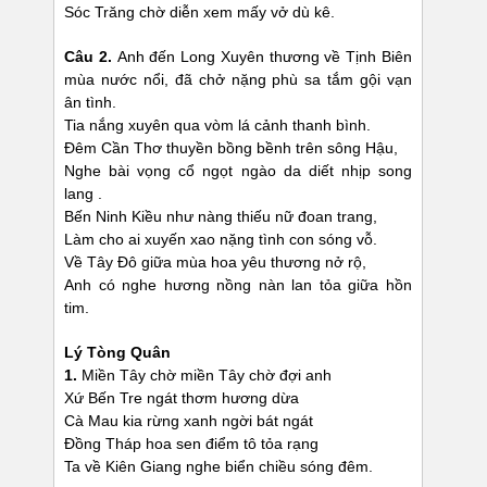
Sóc Trăng chờ diễn xem mấy vở dù kê.
Câu 2.
Anh đến Long Xuyên thương về Tịnh Biên
mùa nước nổi, đã chở nặng phù sa tắm gội vạn
ân tình.
Tia nắng xuyên qua vòm lá cảnh thanh bình.
Đêm Cần Thơ thuyền bồng bềnh trên sông Hậu,
Nghe bài vọng cổ ngọt ngào da diết nhịp song
lang .
Bến Ninh Kiều như nàng thiếu nữ đoan trang,
Làm cho ai xuyến xao nặng tình con sóng vỗ.
Về Tây Đô giữa mùa hoa yêu thương nở rộ,
Anh có nghe hương nồng nàn lan tỏa giữa hồn
tim.
Lý Tòng Quân
1.
Miền Tây chờ miền Tây chờ đợi anh
Xứ Bến Tre ngát thơm hương dừa
Cà Mau kia rừng xanh ngời bát ngát
Đồng Tháp hoa sen điểm tô tỏa rạng
Ta về Kiên Giang nghe biển chiều sóng đêm.