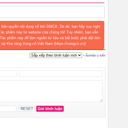
 bản quyền nội dung số bởi DMCA. Do đó, bạn hãy suy nghĩ
 Tác phẩm này từ website của chúng tôi! Tuy nhiên, bạn vẫn
Tác phẩm này để làm nguồn tư liệu và bắt buộc phải đặt liên
 tại Kho tàng Vọng cổ Việt Nam (https://vongco.vn)!