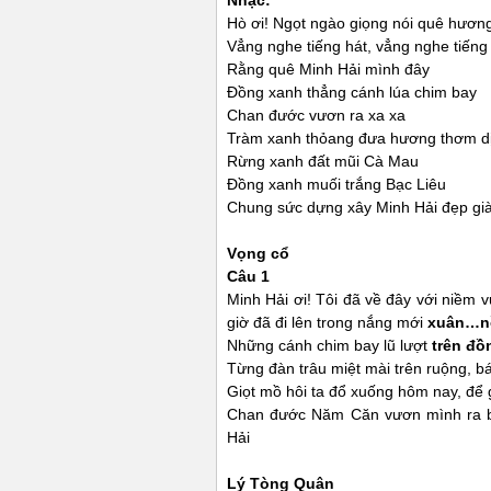
Nhạc:
Hò ơi! Ngọt ngào giọng nói quê hươn
Vẳng nghe tiếng hát, vẳng nghe tiếng
Rằng quê Minh Hải mình đây
Đồng xanh thẳng cánh lúa chim bay
Chan đước vươn ra xa xa
Tràm xanh thỏang đưa hương thơm d
Rừng xanh đất mũi Cà Mau
Đồng xanh muối trắng Bạc Liêu
Chung sức dựng xây Minh Hải đẹp gi
Vọng cổ
Câu 1
Minh Hải ơi! Tôi đã về đây với niềm
giờ đã đi lên trong nắng mới
xuân…n
Những cánh chim bay lũ lượt
trên đồ
Từng đàn trâu miệt mài trên ruộng, 
Giọt mồ hôi ta đổ xuống hôm nay, để g
Chan đước Năm Căn vươn mình ra bi
Hải
Lý Tòng Quân