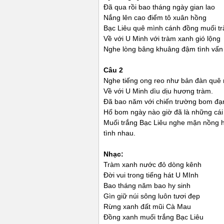
Đã qua rồi bao tháng ngày gian lao
Nắng lên cao điểm tô xuân hồng
Bạc Liêu quê mình cánh đồng muối t
Về với U Minh với tràm xanh gió lộng
Nghe lòng bâng khuâng đậm tình vấ
Câu 2
Nghe tiếng ong reo như bản đàn quê 
Về với U Minh dìu dịu hương tràm.
Đã bao năm với chiến trường bom đạn
Hố bom ngày nào giờ đã là những cái 
Muối trắng Bạc Liêu nghe mặn nồng 
tình nhau.
Nhạc:
Tràm xanh nước đỏ dòng kênh
Đời vui trong tiếng hát U MInh
Bao tháng năm bao hy sinh
Gìn giữ núi sông luôn tươi đẹp
Rừng xanh đất mũi Cà Mau
Đồng xanh muối trắng Bạc Liêu