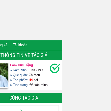
ng kê
Tài khoản
THÔNG TIN VỀ TÁC GIẢ
Lâm Hữu Tặng
» Năm sinh:
21/05/1990
» Quê quán:
Cà Mau
» Tác phẩm:
44
bài
» Tình trạng:
Đã xác minh
CÙNG TÁC GIẢ