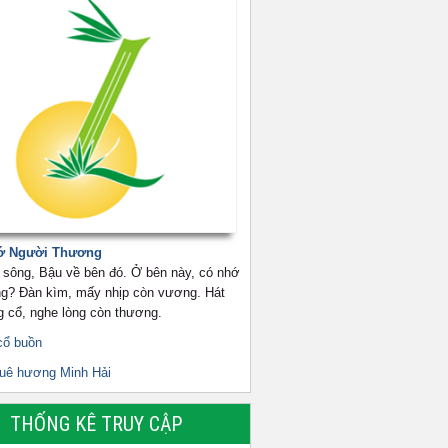
ớ Người Thương
 sông, Bậu về bên đó. Ở bên này, có nhớ
g? Đàn kìm, mấy nhịp còn vương. Hát
g cổ, nghe lòng còn thương.
cổ buồn
quê hương Minh Hải
THỐNG KÊ TRUY CẬP