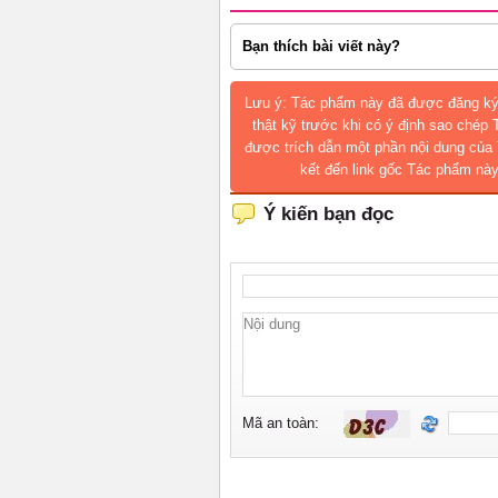
Bạn thích bài viết này?
Lưu ý: Tác phẩm này đã được đăng ký
thật kỹ trước khi có ý định sao chép
được trích dẫn một phần nội dung của 
kết đến link gốc Tác phẩm này