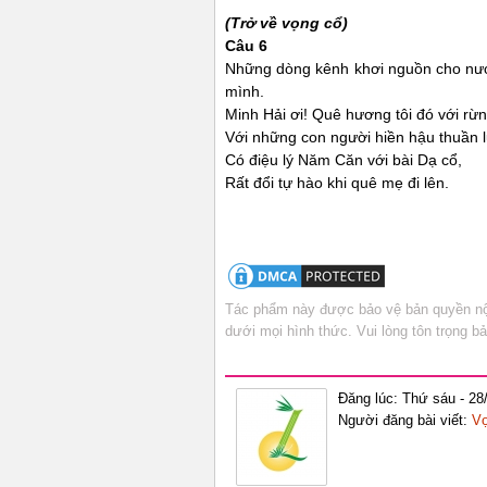
(Trở về vọng cổ)
Câu 6
Những dòng kênh khơi nguồn cho nư
mình.
Minh Hải ơi! Quê hương tôi đó với rừ
Với những con người hiền hậu thuần 
Có điệu lý Năm Căn với bài Dạ cổ,
Rất đổi tự hào khi quê mẹ đi lên.
Tác phẩm này được bảo vệ bản quyền nội
dưới mọi hình thức. Vui lòng tôn trọng 
Đăng lúc: Thứ sáu - 28
Người đăng bài viết:
Vọ