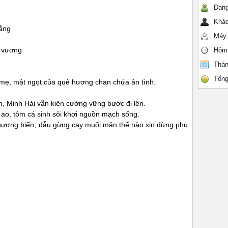
Đang
Khác
rắng
Máy 
n vương
Hôm
Thán
Tổng
mẹ, mật ngọt của quê hương chan chứa ân tình.
, Minh Hải vẫn kiên cường vững bước đi lên.
ao, tôm cá sinh sôi khơi nguồn mạch sống.
hương biển, dẫu gừng cay muối mặn thế nào xin đừng phụ