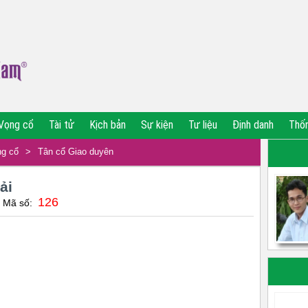
Vọng cổ
Tài tử
Kịch bản
Sự kiện
Tư liệu
Định danh
Thố
g cổ
>
Tân cổ Giao duyên
ải
126
| Mã số: