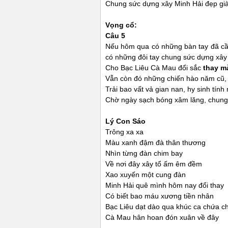
Chung sức dựng xây Minh Hải đẹp gi
Vọng cổ:
Câu 5
Nếu hôm qua có những bàn tay đã cầm
có những đôi tay chung sức dựng xây
Cho Bạc Liêu Cà Mau đổi sắc
thay m
Vẫn còn đó những chiến hào năm cũ, 
Trải bao vất vả gian nan, hy sinh tí
Chờ ngày sạch bóng xâm lăng, chung
Lý Con Sáo
Trông xa xa
Màu xanh đậm đà thân thương
Nhìn từng đàn chim bay
Về nơi đây xây tổ ấm êm đềm
Xao xuyến một cung đàn
Minh Hải quê mình hôm nay đổi thay
Có biết bao máu xương tiền nhân
Bạc Liêu dạt dào qua khúc ca chứa c
Cà Mau hân hoan đón xuân về đây