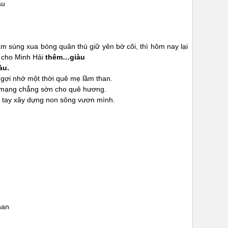
àu
 súng xua bóng quân thù giữ yên bờ cõi, thì hôm nay lại
 cho Minh Hải
thêm…giàu
àu.
gợi nhớ một thời quê mẹ lầm than.
nh mạng chẳng sờn cho quê hương.
 tay xây dựng non sông vươn mình.
han