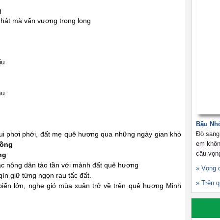
g
 hát mà vấn vương trong long
ịu
àu
Bậu Nh
 vui phơi phới, đất mẹ quê hương qua những ngày gian khó
Đò sang
em khôn
ồng
câu vọn
ng
bác nông dân tảo tần với mảnh đất quê hương
» Vọng 
ìn giữ từng ngọn rau tấc đất.
» Trên 
ển lớn, nghe gió mùa xuân trở về trên quê hương Minh