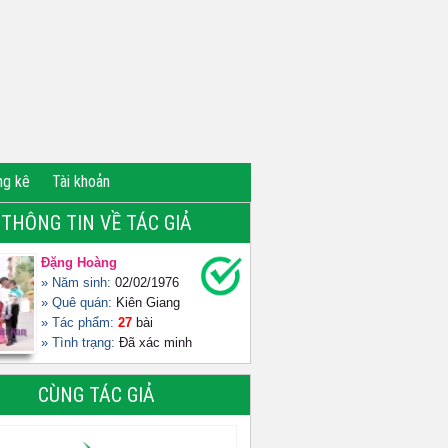
ng kê
Tài khoản
THÔNG TIN VỀ TÁC GIẢ
Đặng Hoàng
» Năm sinh:
02/02/1976
» Quê quán:
Kiên Giang
» Tác phẩm:
27
bài
» Tình trạng:
Đã xác minh
CÙNG TÁC GIẢ