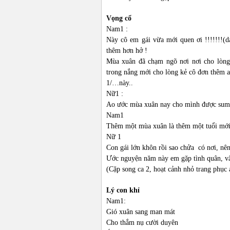
Vọng cổ
Nam1 :
Này cô em gái vừa mới quen ơi !!!!!!!(d
thêm hơn hở !
Mùa xuân đã chạm ngõ nơi nơi cho lòn
trong nắng mới cho lòng kẻ cô đơn thêm
1/…này..
Nữ1 :
Ao ước mùa xuân nay cho mình được sum
Nam1
Thêm một mùa xuân là thêm một tuổi mới,
Nữ 1
Con gái lớn khôn rồi sao chửa có nơi, nên
Ước nguyện năm này em gặp tình quân, v
(Cặp song ca 2, hoạt cảnh nhỏ trang phục
Lý con khỉ
Nam1:
Gió xuân sang man mát
Cho thắm nụ cười duyên