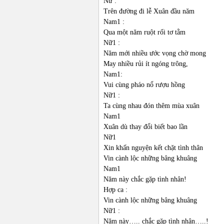
Nữ :
Trên đường đi lễ Xuân đầu năm
Nam1 :
Qua một năm ruột rối tơ tằm
Nữ1 :
Năm mới nhiều ước vọng chờ mong
May nhiều rủi ít ngóng trông,
Nam1:
Vui cùng pháo nổ rượu hồng
Nữ1 :
Ta cùng nhau đón thêm mùa xuân
Nam1
Xuân dù thay đổi biết bao lần
Nữ1
Xin khấn nguyện kết chặt tình thân
Vin cành lộc những bâng khuâng
Nam1
Năm này chắc gặp tình nhân!
Hợp ca :
Vin cành lộc những bâng khuâng
Nữ1 :
Năm này….. chắc gặp tình nhân…..!