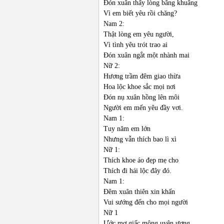
Đón xuân thấy lòng bâng khuâng
Vì em biết yêu rồi chăng?
Nam 2:
Thật lòng em yêu người,
Vì tình yêu trót trao ai
Đón xuân ngắt một nhành mai
Nữ 2:
Hương trầm đêm giao thừa
Hoa lộc khoe sắc mọi nơi
Đón nụ xuân hồng lên môi
Người em mến yêu đầy vơi.
Nam 1:
Tuy năm em lớn
Nhưng vẫn thích bao lì xì
Nữ 1:
Thích khoe áo đẹp mẹ cho
Thích đi hái lộc đây đó.
Nam 1:
Đêm xuân thiên xin khấn
Vui sướng đến cho mọi người
Nữ 1
Ước mơ giấc mộng uyên ương