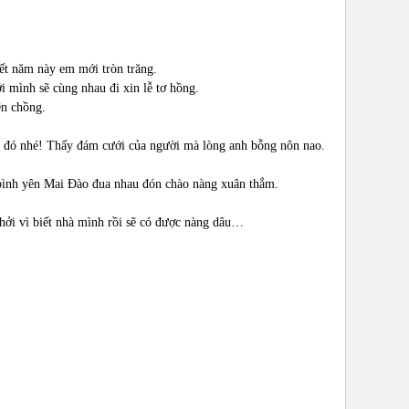
ết năm này em mới tròn trăng.
i mình sẽ cùng nhau đi xin lễ tơ hồng.
n chồng.
h đó nhé! Thấy đám cưới của người mà lòng anh bỗng nôn nao.
 bình yên Mai Đào đua nhau đón chào nàng xuân thắm.
hởi vì biết nhà mình rồi sẽ có được nàng dâu…