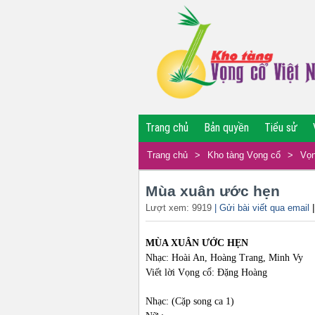
Trang chủ
Bản quyền
Tiểu sử
Trang chủ
>
Kho tàng Vọng cổ
>
Vọn
Mùa xuân ước hẹn
Lượt xem: 9919
| Gửi bài viết qua email
MÙA XUÂN ƯỚC HẸN
Nhạc: Hoài An, Hoàng Trang, Minh Vy
Viết lời Vọng cổ: Đặng Hoàng
Nhạc: (Cặp song ca 1)