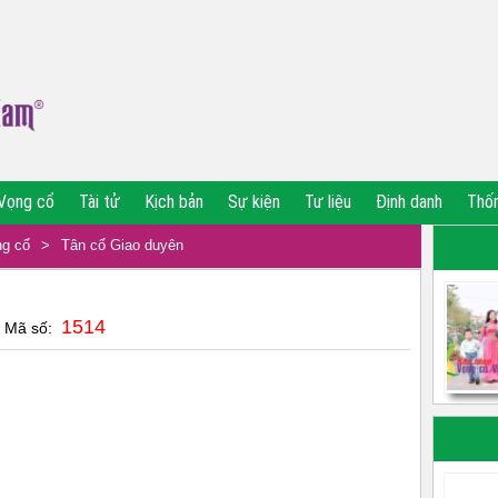
Vọng cổ
Tài tử
Kịch bản
Sự kiện
Tư liệu
Định danh
Thố
g cổ
>
Tân cổ Giao duyên
1514
| Mã số: