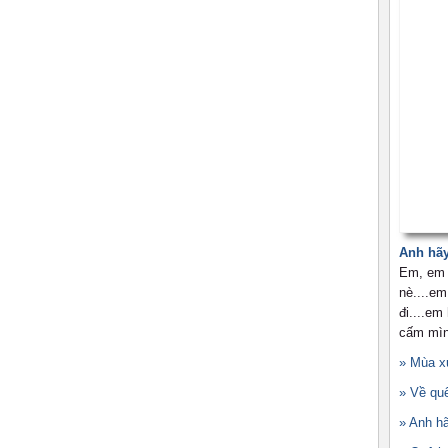
Anh hãy
Em, em 
nè....em
đi....e
cấm mìn
» Mùa x
» Về qu
» Anh hã