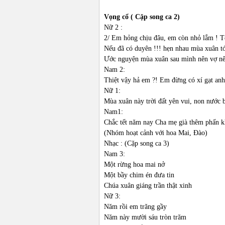
Vọng cổ ( Cặp song ca 2)
Nữ 2 :
2/ Em hỏng chịu đâu, em còn nhỏ lắm ! T
Nếu đã có duyên !!! hẹn nhau mùa xuân tớ
Ước nguyện mùa xuân sau mình nên vợ nê
Nam 2:
Thiệt vậy hả em ?! Em đừng có xí gạt an
Nữ 1:
Mùa xuân này trời đất yên vui, non nước
Nam1:
Chắc tết năm nay Cha mẹ già thêm phấn k
(Nhóm hoạt cảnh với hoa Mai, Đào)
Nhạc : (Cặp song ca 3)
Nam 3:
Một rừng hoa mai nở
Một bầy chim én đưa tin
Chúa xuân giáng trần thật xinh
Nữ 3:
Năm rồi em trăng gầy
Năm này mười sáu tròn trăm