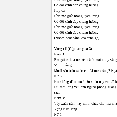
Có đôi cánh đẹp chung hướng.
Hợp ca
Ước mơ giấc mộng uyên ương
Có đôi cánh đẹp chung hướng.
Ước mơ giấc mộng uyên ương
Có đôi cánh đẹp chung hướng.
(Nhóm hoạt cảnh vào cánh gà)
Vong cổ (Cặp song ca 3)
Nam 3 :
Em gái ơi hoa nở trên cành mai nhụy vàn
5/……nồng…..
Mười sáu tròn xuân em đã mơ chăng? Ngày
Nữ 3 :
Em chẳng dám mơ ! Dù xuân nay em đã lớn
Dù thật lòng yêu anh người phong sương
sau.
Nam 3:
Vậy xuân năm nay mình chúc cho nhà nhà 
Vọng Kim lang
Nữ 1: