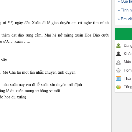
» Quê h
» Tình 
» Em về
ạ ơi !!!) ngày đầu Xuân đi lễ giao duyên em có nghe tim mình
g thêm dạt dào rung cảm, Mai hé nở mừng xuân Hoa Đào cười
 ao ước….xuân …..
Đang
Khác
 vầy.
Máy 
Hôm
 Mẹ Cha lại một lần nhắc chuyện tình duyên.
Thán
 mùa xuân nay em đi lễ xuân xin duyên trời định.
Tổng
âng lễ du xuân mong tơ hồng se mối.
 áo hoa du xuân)