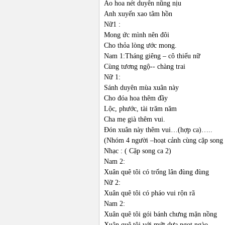
Áo hoa nét duyên nũng nịu
Anh xuyến xao tâm hồn
Nữ1 :
Mong ức mình nên đôi
Cho thỏa lòng ước mong.
Nam 1:Tháng giêng – cô thiếu nữ
Cùng tương ngộ-- chàng trai
Nữ 1:
Sánh duyên mùa xuân này
Cho đóa hoa thêm đầy
Lộc, phước, tài trăm năm
Cha mẹ già thêm vui.
Đón xuân này thêm vui…(hợp ca)…..
(Nhóm 4 người –hoạt cảnh cùng cặp song 
Nhạc : ( Cặp song ca 2)
Nam 2:
Xuân quê tôi có trống lân đùng đùng
Nữ 2:
Xuân quê tôi có pháo vui rộn rã
Nam 2:
Xuân quê tôi gói bánh chưng mặn nồng
Xuân quê tôi với mứt dưa ngọt ngào.