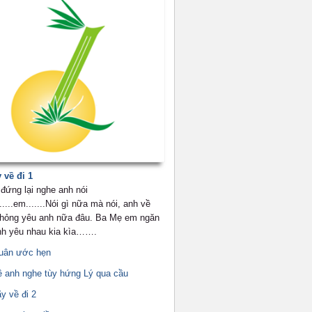
 về đi 1
đứng lại nghe anh nói
.....em.......Nói gì nữa mà nói, anh về
m hỏng yêu anh nữa đâu. Ba Mẹ em ngăn
h yêu nhau kia kìa…….
uân ước hẹn
ê anh nghe tùy hứng Lý qua cầu
y về đi 2