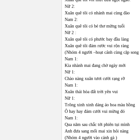
Nữ 2:
Xuân quê tôi có nhánh mai cùng đào
Nam 2:
Xuân quê tôi có bé thơ mừng tuổi
Nữ 2 :
Xuân quê tôi có phước bay đầu làng
Xuân quê tôi đám rước vui rộn ràng
(Nhóm 4 người –hoạt cảnh cùng cặp song 
Nam 1:
Kìa nhành mai đang chờ ngày mới
Nữ 1:
Chào nàng xuân tươi cười rạng rỡ
Nam 1:
Xuân thái hòa đất trời yên vui
Nữ 1:
Trông xinh xinh dáng áo hoa màu hồng
Ô hay hay đám cưới vui mừng đó
Nam 1:
Qua năm sau chắc tới phiên tụi mình
Anh đưa sang mối mai xin hỏi nàng
(Nhóm 4 người vào cánh gà )