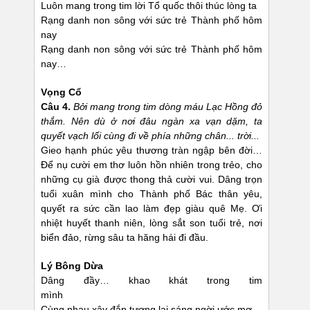
Luôn mang trong tim lời Tổ quốc thôi thúc lòng ta
Rạng danh non sông với sức trẻ Thành phố hôm
nay
Rạng danh non sông với sức trẻ Thành phố hôm
nay…
Vọng Cổ
Câu 4.
Bởi mang trong tim dòng máu Lạc Hồng đỏ
thắm. Nên dù ở nơi đâu ngàn xa vạn dặm, ta
quyết vạch lối cùng đi về phía những chân... trời...
Gieo hạnh phúc yêu thương tràn ngập bên đời…
Để nụ cười em thơ luôn hồn nhiên trong trẻo, cho
những cụ già được thong thả cười vui. Dâng trọn
tuổi xuân mình cho Thành phố Bác thân yêu,
quyết ra sức cần lao làm đẹp giàu quê Mẹ. Ơi
nhiệt huyết thanh niên, lòng sắt son tuổi trẻ, nơi
biển đảo, rừng sâu ta hăng hái đi đầu.
Lý Bông Dừa
Dâng đầy… khao khát trong tim
mình
Cùng nhau xây đắp tương lai sáng ngời ước mơ