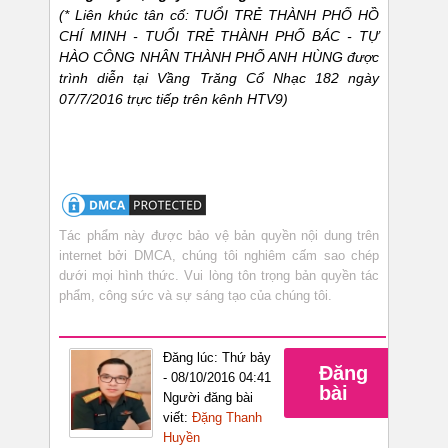
(* Liên khúc tân cổ:
TUỔI TRẺ THÀNH PHỐ HỒ
CHÍ MINH - TUỔI TRẺ THÀNH PHỐ BÁC - TỰ
HÀO CÔNG NHÂN THÀNH PHỐ ANH HÙNG được
trình diễn tại Vầng Trăng Cổ Nhạc 182 ngày
07/7/2016 trực tiếp trên kênh HTV9)
Tác phẩm này được bảo vệ bản quyền nội dung trên
internet bởi DMCA, chúng tôi nghiêm cấm sao chép
dưới mọi hình thức. Vui lòng tôn trọng bản quyền tác
phẩm, công sức và sự sáng tạo của chúng tôi.
Đăng lúc: Thứ bảy
Đăng
- 08/10/2016 04:41
bài
Người đăng bài
viết:
Đặng Thanh
Huyền