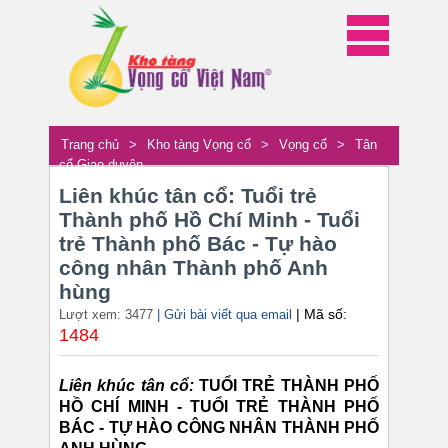
Trang chủ
>
Kho tàng Vọng cổ
>
Vọng cổ
>
Tân
cổ Giao duyên
Liên khúc tân cổ: Tuổi trẻ
Thành phố Hồ Chí Minh - Tuổi
trẻ Thành phố Bác - Tự hào
công nhân Thành phố Anh
hùng
| Mã số:
Lượt xem: 3477
| Gửi bài viết qua email
1484
Liên khúc tân cổ:
TUỔI TRẺ THÀNH PHỐ
HỒ CHÍ MINH - TUỔI TRẺ THÀNH PHỐ
BÁC - TỰ HÀO CÔNG NHÂN THÀNH PHỐ