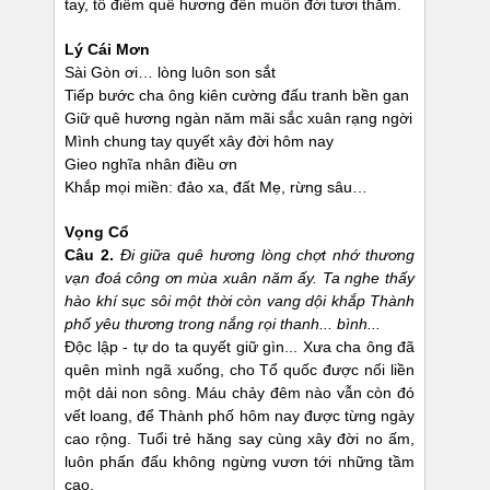
tay, tô điểm quê hương đến muôn đời tươi thắm.
Lý Cái Mơn
Sài Gòn ơi… lòng luôn son sắt
Tiếp bước cha ông kiên cường đấu tranh bền gan
Giữ quê hương ngàn năm mãi sắc xuân rạng ngời
Mình chung tay quyết xây đời hôm nay
Gieo nghĩa nhân điều ơn
Khắp mọi miền: đảo xa, đất Mẹ, rừng sâu…
Vọng Cổ
Câu 2.
Đi giữa quê hương lòng chợt nhớ thương
vạn đoá công ơn mùa xuân năm ấy. Ta nghe thấy
hào khí sục sôi một thời còn vang dội khắp Thành
phố yêu thương trong nắng rọi thanh... bình...
Độc lập - tự do ta quyết giữ gìn... Xưa cha ông đã
quên mình ngã xuống, cho Tổ quốc được nối liền
một dải non sông. Máu chảy đêm nào vẫn còn đó
vết loang, để Thành phố hôm nay được từng ngày
cao rộng. Tuổi trẻ hăng say cùng xây đời no ấm,
luôn phấn đấu không ngừng vươn tới những tầm
cao.