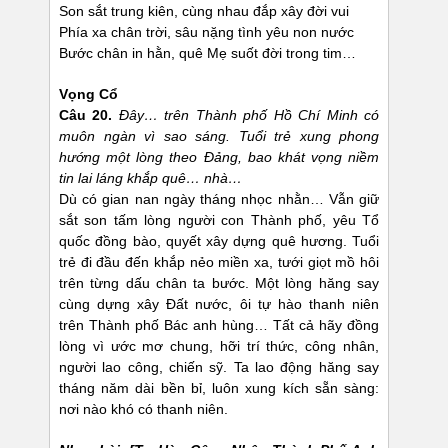
Son sắt trung kiên, cùng nhau đắp xây đời vui
Phía xa chân trời, sâu nặng tình yêu non nước
Bước chân in hằn, quê Mẹ suốt đời trong tim…
Vọng Cổ
Câu 20.
Đây… trên Thành phố Hồ Chí Minh có
muôn ng
à
n vì sao sáng. Tuổi trẻ xung phong
hướng một lòng theo Đảng, bao khát vọng niềm
tin lai láng khắp quê… nhà…
Dù có gian nan ngày tháng nhọc nhằn… Vẫn giữ
sắt son tấm lòng người con Thành phố, yêu Tổ
quốc đồng bào, quyết xây dựng quê hương. Tuổi
trẻ đi đầu đến khắp nẻo miền xa, tưới giọt mồ hôi
trên từng dấu chân ta bước. Một lòng hăng say
cùng dựng xây Đất nước, ôi tự hào thanh niên
trên Thành phố Bác anh hùng… Tất cả hãy đồng
lòng vì ước mơ chung, hỡi trí thức, công nhân,
người lao công, chiến sỹ. Ta lao động hăng say
tháng năm dài bền bỉ, luôn xung kích sẵn sàng:
nơi nào khó có thanh niên.