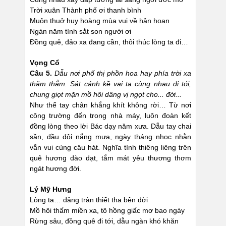
Trời xuân Thành phố ơi thanh bình
Muôn thuở huy hoàng mùa vui về hân hoan
Ngàn năm tình sắt son người ơi
Đồng quê, đảo xa đang cần, thôi thúc lòng ta đi…
Vọng Cổ
Câu 5.
Dẫu nơi phố thị phồn hoa hay phía trời xa
thăm thẳm. Sát cánh kề vai ta cùng nhau đi tới,
chung giọt mặn mồ hôi dâng vị ngọt cho... đời...
Như thể tay chân khắng khít không rời… Từ nơi
công trường đến trong nhà máy, luôn đoàn kết
đồng lòng theo lời Bác dạy năm xưa. Dẫu tay chai
sần, đầu đội nắng mưa, ngày tháng nhọc nhằn
vẫn vui cùng câu hát. Nghĩa tình thiêng liêng trên
quê hương dào dạt, tắm mát yêu thương thơm
ngát hương đời.
Lý Mỹ Hưng
Lòng ta… dâng tràn thiết tha bên đời
Mồ hôi thấm miền xa, tô hồng giấc mơ bao ngày
Rừng sâu, đồng quê đi tới, dẫu ngàn khó khăn