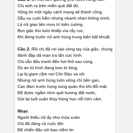
Chị sinh ra trên miền quê đất đỏ,
Vững tin một ngày cách mạng sẽ thành công.
Dẫu nụ cười hiền nhưng nhanh nhẹn thông minh,
Là nữ giao liên mưu trí kiên cường.
Bọn giặc thù luôn khiếp vía rẩy run,
Khi đứng trước nữ anh hùng trung kiên bất khuất.
Câu 2.
Rồi chị đã rơi vào vòng tay của giặc, chúng
đánh đập dã man tra tấn cực hình.
Chị vẫn đấu tranh đến hơi thở sau cùng.
Dù án tử hình đang treo lơ lửng,
Lại bị giam cầm nơi Côn Đảo xa xôi.
Nhưng nữ anh hùng luôn vững chí bền gan,
Can đảm trước họng súng quân thù khi đối mặt.
Để được ngắm nhìn quê hương đất nước,
Gửi lại tuổi xuân thùy hừng hực nỗi hờn căm.
Nhạc
Người thiếu nữ ấy như mùa xuân
Chị đã dâng cả cuộc đời
Để chiến đấu với bao niềm tin