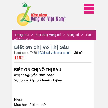
Trang chủ
>
Kho tàng Vọng cổ
>
Vọng cổ
>
Tân
cổ Giao duyên
Biết ơn chị Võ Thị Sáu
| Mã số:
Lượt xem: 7459
| Gửi bài viết qua email
1192
BIẾT ƠN CHỊ VÕ THỊ SÁU
Nhạc:
Nguyễn Đức Toàn
Vọng cổ:
Đặng Thanh Huyền
Nhạc
Mùa hoa lê ki ma nở