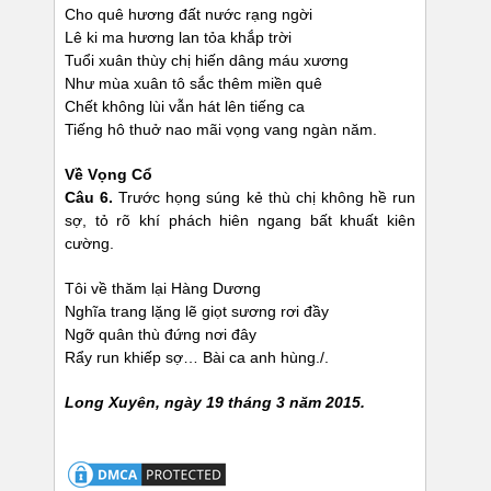
Cho quê hương đất nước rạng ngời
Lê ki ma hương lan tỏa khắp trời
Tuổi xuân thùy chị hiến dâng máu xương
Như mùa xuân tô sắc thêm miền quê
Chết không lùi vẫn hát lên tiếng ca
Tiếng hô thuở nao mãi vọng vang ngàn năm.
Về Vọng Cổ
Câu 6.
Trước họng súng kẻ thù chị không hề run
sợ, tỏ rõ khí phách hiên ngang bất khuất kiên
cường.
Tôi về thăm lại Hàng Dương
Nghĩa trang lặng lẽ giọt sương rơi đầy
Ngỡ quân thù đứng nơi đây
Rẩy run khiếp sợ… Bài ca anh hùng./.
Long Xuyên, ngày 19 tháng 3 năm 2015.