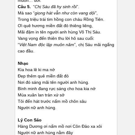
muôn… đời.
Câu 5.
“
Chị Sáu đã hy sinh rồi
”.
Mà sao “
giọng hát vẫn như còn vang dội”
,
Trong triệu trái tim hồng con cháu Rồng Tiên.
Ơi quê hương miền đất đỏ thiêng liêng,
Mãi đậm in tên người anh hùng Võ Thị Sáu.
Vang vọng đến thiên thu lời hô sau cuối:
“
Việt Nam độc lập muôn năm
”, chị Sáu mãi ngẩng
cao đầu.
Nhạc
Kìa hoa lê ki ma nở
Đẹp thêm quê miền đất đỏ
Nơi đó sáng mãi tên người anh hùng.
Bình minh đang rực sáng cho hoa kia nở
Mùa xuân lan tràn xứ sở
Tôi đến hát trước nấm mồ chôn sâu
Người nữ anh hùng.
Lý Con Sáo
Hàng Dương ơi nấm mồ nơi Côn Đảo xa xôi
Người nữ anh hùng nằm đây