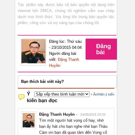
Tác phẩm này được bảo vệ bản quyền nội dung trên
internet bởi DMCA, chúng tôi nghiêm cấm sao chép
dưới mọi hình thức. Vui lòng tôn trọng bản quyền tác
phẩm, công sức và sự sáng tạo của chúng tôi.
Đăng lúc: Thứ sáu
Đăng
- 23/10/2015 04:04
bài
Người đăng bài
viết:
Đặng Thanh
Huyền
Bạn thích bài viết này?