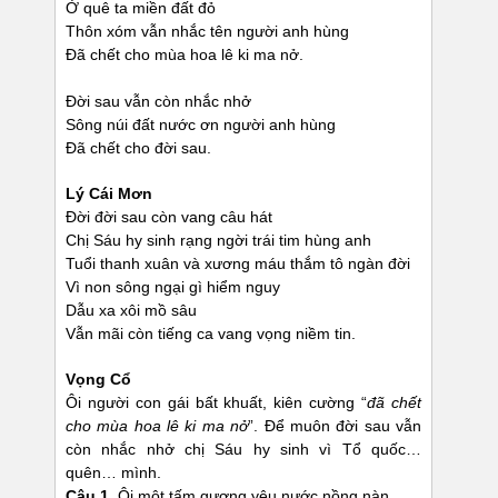
Ở quê ta miền đất đỏ
Thôn xóm vẫn nhắc tên người anh hùng
Đã chết cho mùa hoa lê ki ma nở.
Đời sau vẫn còn nhắc nhở
Sông núi đất nước ơn người anh hùng
Đã chết cho đời sau.
Lý Cái Mơn
Đời đời sau còn vang câu hát
Chị Sáu hy sinh rạng ngời trái tim hùng anh
Tuổi thanh xuân và xương máu thắm tô ngàn đời
Vì non sông ngại gì hiểm nguy
Dẫu xa xôi mồ sâu
Vẫn mãi còn tiếng ca vang vọng niềm tin.
Vọng Cổ
Ôi người con gái bất khuất, kiên cường “
đã chết
cho mùa hoa lê ki ma nở
”. Để muôn đời sau vẫn
còn nhắc nhở chị Sáu hy sinh vì Tổ quốc…
quên… mình.
Câu 1.
Ôi một tấm gương yêu nước nồng nàn.