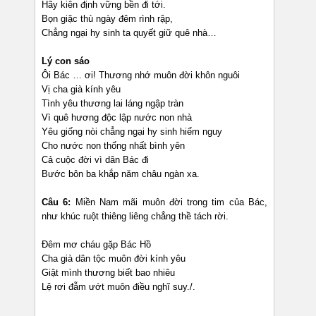
Hãy kiên định vững bền đi tới.
Bọn giặc thù ngày đêm rình rập,
Chẳng ngại hy sinh ta quyết giữ quê nhà…
Lý con sáo
Ôi Bác … ơi! Thương nhớ muôn đời khôn nguôi
Vị cha già kính yêu
Tình yêu thương lai láng ngập tràn
Vì quê hương độc lập nước non nhà
Yêu giống nòi chẳng ngại hy sinh hiểm nguy
Cho nước non thống nhất bình yên
Cả cuộc đời vì dân Bác đi
Bước bôn ba khắp năm châu ngàn xa.
Câu 6:
Miền Nam mãi muôn đời trong tim của Bác,
như khúc ruột thiêng liêng chẳng thề tách rời.
Đêm mơ cháu gặp Bác Hồ
Cha già dân tộc muôn đời kính yêu
Giật mình thương biết bao nhiêu
Lệ rơi đẫm ướt muôn điều nghĩ suy./.