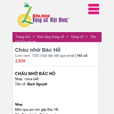
Trang chủ
>
Kho tàng Vọng cổ
>
Vọng cổ
>
Tân
cổ Giao duyên
Cháu nhớ Bác Hồ
| Mã số:
Lượt xem: 7255
| Gửi bài viết qua email
1309
CHÁU NHỚ BÁC HỒ
Nhạc: chưa biết
Tân cổ:
Bạch Nguyệt
Nhạc
Đêm qua em mơ gặp Bác Hồ