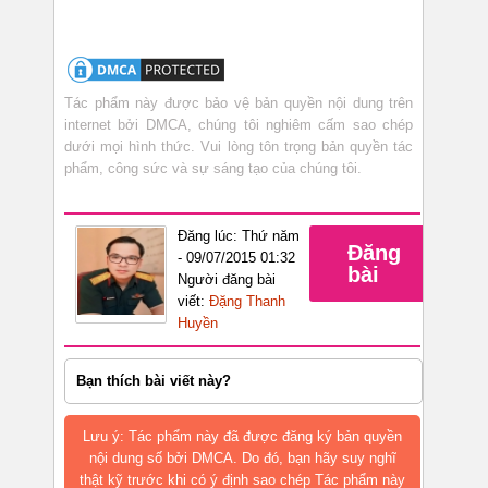
Tác phẩm này được bảo vệ bản quyền nội dung trên
internet bởi DMCA, chúng tôi nghiêm cấm sao chép
dưới mọi hình thức. Vui lòng tôn trọng bản quyền tác
phẩm, công sức và sự sáng tạo của chúng tôi.
Đăng lúc: Thứ năm
Đăng
- 09/07/2015 01:32
bài
Người đăng bài
viết:
Đặng Thanh
Huyền
Bạn thích bài viết này?
Lưu ý: Tác phẩm này đã được đăng ký bản quyền
nội dung số bởi DMCA. Do đó, bạn hãy suy nghĩ
thật kỹ trước khi có ý định sao chép Tác phẩm này