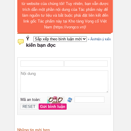
từ website của chúng tôi! Tuy nhiên, bạn vẫn được
trích dẫn một phần nội dung của Tác phẩm này để
làm nguồn tư liệu và bắt buộc phải đặt liên kết đến
link gốc Tác phẩm này tại Kho tàng Vọng cổ Việt
Nam (https://vongco.vn)!
Những tin mới hơn