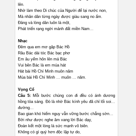
lên.
Nhờ làm theo Di chúc của Người để lại nước non,
Mà nhân dân từng ngày được giàu sang no ấm.
Đảng và lòng dân luôn là một,
Phát triển rạng ngời mảnh đất miền Nam…
Nhạc
Đêm qua em mơ gặp Bác Hồ
Râu Bác dài tóc Bác bạc phơ
Em âu yếm hôn lên má Bác
Vui bên Bác là em múa hát
Hát bài Hồ Chí Minh muôn năm
Múa bài Hồ Chí Minh … muôn … năm.
Vọng Cổ
Câu 5:
Mỗi bước chúng con đi đều có ánh dương
hồng tỏa sáng. Đó là nhờ Bác kính yêu đã chỉ lối soi…
đường…
Bao gian khó hiểm nguy vẫn vững bước chẳng sờn…
Bởi như được nghe âm vang lời Bác dạy,
Đoàn kết một lòng là sức mạnh vô biên.
Không có gì quý hơn độc lập tự do,