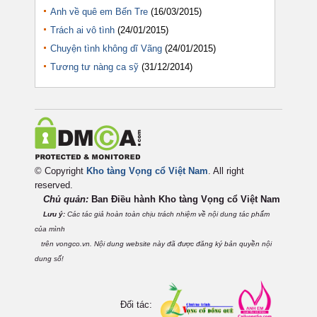
Anh về quê em Bến Tre
(16/03/2015)
Trách ai vô tình
(24/01/2015)
Chuyện tình không dĩ Vãng
(24/01/2015)
Tương tư nàng ca sỹ
(31/12/2014)
© Copyright
Kho tàng Vọng cổ Việt Nam
. All right
reserved.
Chủ quản:
Ban Điều hành Kho tàng Vọng cổ Việt
Nam
Lưu ý:
Các tác giả hoàn toàn chịu trách nhiệm về nội dung tác phẩm
của mình
trên vongco.vn. Nội dung website này đã được đăng ký bản quyền nội
dung số!
Đối tác: