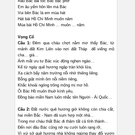
Râu Bác dài tóc Bác bạc phơ
Em âu yếm hôn lên má Bác
Vui bên Bác là em múa hát
Hát bài Hồ Chí Minh muôn năm
Múa bài Hồ Chí Minh … muôn … năm.
Vọng Cổ
Câu 1:
Đêm qua cháu chợt nằm mơ thấy Bác, từ
mảnh đất Kim Liên vào nơi đất Tháp để viếng mộ
cha… già…
Ánh mắt ưu tư Bác xúc động nghẹn ngào…
Kể từ ngày quê hương ngập tràn khói lửa,
Xa cách bấy năm trường nỗi nhớ thiêng liêng.
Bỗng giật mình ôm nỗi niềm riêng,
Khắc khoải ngóng trông mộng mị mơ hồ.
Ôi Bác Hồ muôn thuở kính yêu,
Đồng bào miền Nam luôn nhắc tên Người - Ái Quốc…
Câu 2:
Đất nước quê hương giờ không còn chia cắt,
hai miền Bắc - Nam đã sụm hợp một nhà…
Trong mơ cháu thất Bác đi thăm tất cả tỉnh thành…
Đến nơi đâu Bác cũng nở nụ cười luôn rạng rỡ,
Vì xứ sở quê hương nhà không ngừng thay đổi vươn