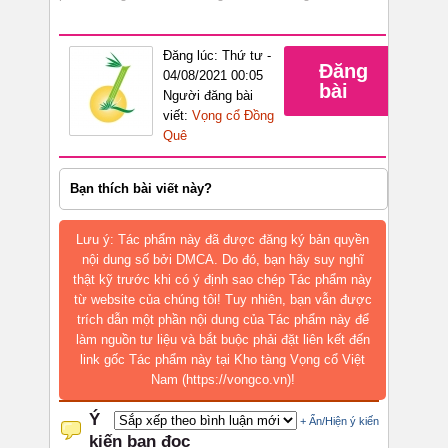
Đăng lúc: Thứ tư -
Đăng
04/08/2021 00:05
bài
Người đăng bài
viết:
Vọng cổ Đồng
Quê
Bạn thích bài viết này?
Lưu ý: Tác phẩm này đã được đăng ký bản quyền
nội dung số bởi DMCA. Do đó, bạn hãy suy nghĩ
thật kỹ trước khi có ý định sao chép Tác phẩm này
từ website của chúng tôi! Tuy nhiên, bạn vẫn được
trích dẫn một phần nội dung của Tác phẩm này để
làm nguồn tư liệu và bắt buộc phải đặt liên kết đến
link gốc Tác phẩm này tại Kho tàng Vọng cổ Việt
Nam (https://vongco.vn)!