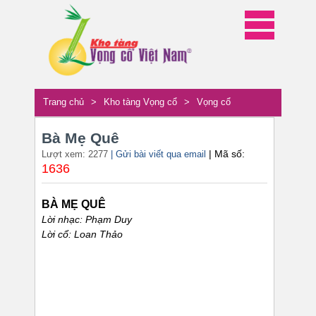
Trang chủ
>
Kho tàng Vọng cổ
>
Vọng cổ
Bà Mẹ Quê
| Mã số:
Lượt xem: 2277
| Gửi bài viết qua email
1636
BÀ MẸ QUÊ
Lời nhạc: Phạm Duy
Lời cổ: Loan Thảo