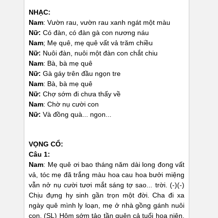
NHẠC:
Nam
: Vườn rau, vườn rau xanh ngát một màu
Nữ:
Có đàn, có đàn gà con nương náu
Nam
; Mẹ quê, mẹ quê vất vả trăm chiều
Nữ:
Nuôi đàn, nuôi một đàn con chắt chiu
Nam
: Bà, bà mẹ quê
Nữ:
Gà gáy trên đầu ngọn tre
Nam
: Bà, bà mẹ quê
Nữ:
Chợ sớm đi chưa thấy về
Nam
: Chờ nụ cười con
Nữ:
Và đồng quà... ngon...
VỌNG CỔ:
Câu 1:
Nam
: Mẹ quê ơi bao tháng năm dài long đong vất
vả, tóc mẹ đã trắng màu hoa cau hoa bưởi miệng
vẫn nở nụ cười tươi mắt sáng tợ sao... trời. (-)(-)
Chịu đựng hy sinh gần trọn một đời. Cha đi xa
ngày quê mình ly loạn, mẹ ở nhà gồng gánh nuôi
con. (SL) Hôm sớm tảo tần quên cả tuổi hoa niên,