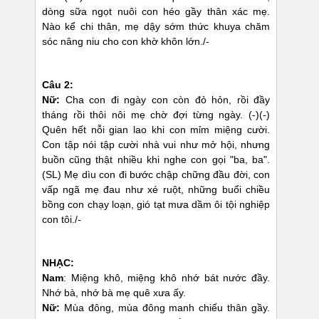
dòng sữa ngọt nuôi con héo gầy thân xác mẹ.
Nào kể chi thân, mẹ dậy sớm thức khuya chăm
sóc nâng niu cho con khờ khôn lớn./-
Câu 2:
Nữ:
Cha con đi ngày con còn đỏ hỏn, rồi đầy
tháng rồi thôi nôi mẹ chờ đợi từng ngày. (-)(-)
Quên hết nỗi gian lao khi con mỉm miệng cười.
Con tập nói tập cười nhà vui như mở hội, nhưng
buồn cũng thật nhiều khi nghe con gọi "ba, ba".
(SL) Mẹ dìu con đi bước chập chững đầu đời, con
vấp ngã mẹ đau như xé ruột, những buổi chiều
bồng con chạy loạn, gió tạt mưa dầm ôi tội nghiệp
con tôi./-
NHẠC:
Nam
: Miệng khô, miệng khô nhớ bát nước đầy.
Nhớ bà, nhớ bà mẹ quê xưa ấy.
Nữ:
Mùa đông, mùa đông manh chiếu thân gầy.