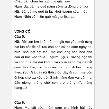
Cháu bà , cháu bà ngủ thiu giấc say.
Nam
: Bà, bà mẹ quê nắng sớm ra đồng thôn xa
Nữ:
Bà, bà mẹ quê từ lúc khói hương xóa nhòa
Nam
: Nhìn về miền quê mà giọt lệ... sa...
VONG CỔ:
Câu 5:
Nữ:
Rồi con lớn khôn rồi mẹ già mẹ yếu, mót từng
hạt lúa bắt ốc hái rau cho con đủ no cơm ngày hai
bữa, nhà dột cột xiêu mẹ chẻ ống bán heo cho
con đi học kẻo thua... người. (-)(-) Trường học thì
xa con của mẹ dại khờ. Trời chưa sáng mẹ đã bắt
cơm thổi lửa, giở mo cau cho con đi học mang
theo. (SL) Gà gáy rồi thôi thức dậy đi con, mẹ còn
đi họp chợ xa kẻo trễ. Gánh nặng đau vai oằn hai
đầu gióng, thúng chở con thơ thúng trĩu nặng
hàng..../-
Câu 6:
Nam
: Mẹ vắt sữa móm cơm cho hình hài này