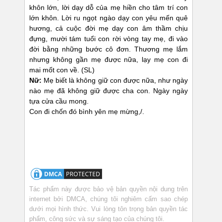
khôn lớn, lời dạy dỗ của mẹ hiền cho tâm trí con
lớn khôn. Lời ru ngọt ngào dạy con yêu mến quê
hương, cả cuộc đời mẹ dạy con âm thầm chịu
đựng, mười tám tuổi con rời vòng tay mẹ, đi vào
đời bằng những bước cô đơn. Thương mẹ lắm
nhưng không gần mẹ được nữa, lạy mẹ con đi
mai mốt con về. (SL)
Nữ:
Mẹ biết là không giữ con được nữa, như ngày
nào mẹ đã không giữ được cha con. Ngày ngày
tựa cửa cầu mong.
Con đi chốn đó bình yên mẹ mừng,/.
Tác phẩm này được bảo vệ bản quyền nội dung trên
internet bởi DMCA, chúng tôi nghiêm cấm sao chép
dưới mọi hình thức. Vui lòng tôn trọng bản quyền tác
phẩm, công sức và sự sáng tạo của chúng tôi.