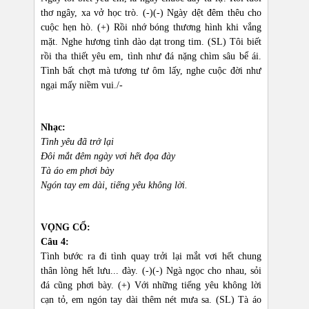
thơ ngây, xa vở học trò. (-)(-) Ngày dệt đêm thêu cho
cuộc hẹn hò. (+) Rồi nhớ bóng thương hình khi vắng
mặt. Nghe hương tình dào dạt trong tim. (SL) Tôi biết
rồi tha thiết yêu em, tình như đá nặng chìm sâu bể ái.
Tình bất chợt mà tương tư ôm lấy, nghe cuộc đời như
ngại mấy niềm vui./-
Nhạc:
Tình yêu đã trở lại
Đôi mắt đêm ngày vơi hết đọa đày
Tà áo em phơi bày
Ngón tay em dài, tiếng yêu không lời.
VỌNG CỔ:
Câu 4:
Tình bước ra đi tình quay trởi lại mắt vơi hết chung
thân lòng hết lưu... đày. (-)(-) Ngà ngọc cho nhau, sỏi
đá cũng phơi bày. (+) Với những tiếng yêu không lời
cạn tỏ, em ngón tay dài thêm nét mưa sa. (SL) Tà áo