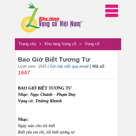
Trang chủ
>
Kho tàng Vọng cổ
>
Vọng cổ
Bao Giờ Biết Tương Tư
| Mã số:
Lượt xem: 1543
| Gửi bài viết qua email
1647
BAO GIỜ BIẾT TƯƠNG TƯ
Nhạc: Ngọc Chánh - Phạm Duy
Vọng cổ: Trường Khanh
Nhạc:
Ngày nào cho tôi biết
Biết yêu em rồi, tôi biết tương tư