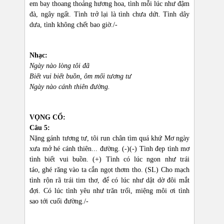
em bay thoang thoảng hương hoa, tình mỗi lúc như đậm
đà, ngây ngất. Tình trở lại là tình chưa dứt. Tình dây
dưa, tình không chết bao giờ./-
Nhạc:
Ngày nào lòng tôi đã
Biết vui biết buồn, ôm mối tương tư
Ngày nào cánh thiên đường.
VỌNG CỔ:
Câu 5:
Nặng gánh tương tư, tôi run chân tìm quá khứ Mơ ngày
xưa mở hé cánh thiên... đường. (-)(-) Tình đẹp tình mơ
tình biết vui buồn. (+) Tình có lúc ngon như trái
táo, ghé răng vào ta cắn ngọt thơm tho. (SL) Cho mạch
tình rộn rã trái tim thơ, để có lúc như dật dờ đôi mắt
đợi. Có lúc tình yêu như trăn trối, miệng môi ơi tình
sao tới cuối đường./-