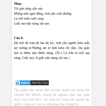
Nhạc:
Tôi ghé răng cắn vào
Miệng môi ngọt đắng, tình yêu cuối đường
Là trối trăn cuối cùng
Giấc mơ não nùng vội tan.
Câu 6:
Dù trối dù trăn dù lăn dù lóc, tình yêu người luôn mắc
nợ vương tơ.Những sợi tơ tình luôn rối rắm, cho giấc
mơ ta thêm não thêm nùng. (SL) Là trăn là trối sau
cùng. Giấc mơ, là giấc não nùng vội tan./.
Tác phẩm này được bảo vệ bản quyền nội dung trên
internet bởi DMCA, chúng tôi nghiêm cấm sao chép
dưới mọi hình thức. Vui lòng tôn trọng bản quyền tác
phẩm, công sức và sự sáng tạo của chúng tôi.