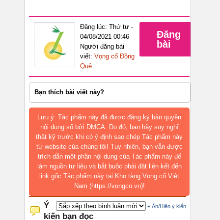
Đăng lúc: Thứ tư -
Đăng
04/08/2021 00:46
bài
Người đăng bài
viết:
Vọng cổ Đồng
Quê
Bạn thích bài viết này?
Lưu ý: Tác phẩm này đã được đăng ký bản quyền
nội dung số bởi DMCA. Do đó, bạn hãy suy nghĩ
thật kỹ trước khi có ý định sao chép Tác phẩm này
từ website của chúng tôi! Tuy nhiên, bạn vẫn được
trích dẫn một phần nội dung của Tác phẩm này để
làm nguồn tư liệu và bắt buộc phải đặt liên kết đến
link gốc Tác phẩm này tại Kho tàng Vọng cổ Việt
Nam (https://vongco.vn)!