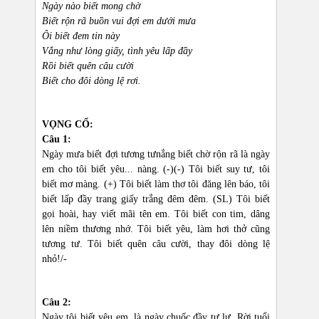
Ngày nào biết mong chờ
Biết rộn rã buồn vui đợi em dưới mưa
Ôi biết đem tin này
Vắng như lòng giấy, tình yêu lấp đầy
Rồi biết quên câu cười
Biết cho đôi dòng lệ rơi.
VỌNG CỔ:
Câu 1:
Ngày mưa biết đợi tương tưnắng biết chờ rộn rã là ngày
em cho tôi biết yêu... nàng. (-)(-) Tôi biết suy tư, tôi
biết mơ màng. (+) Tôi biết làm thơ tôi đăng lên báo, tôi
biết lấp đầy trang giấy trắng đêm đêm. (SL) Tôi biết
gọi hoài, hay viết mãi tên em. Tôi biết con tim, dâng
lên niềm thương nhớ. Tôi biết yêu, làm hơi thở cũng
tương tư. Tôi biết quên câu cười, thay đôi dòng lệ
nhỏ!/-
Câu 2:
Ngày tôi biết yêu em, là ngày chuốc đầy tư lự. Rời tuổi