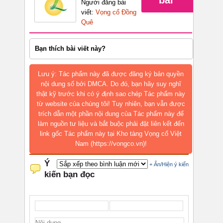
bài
Người đăng bài
viết:
Vọng cổ Đồng
Quê
Bạn thích bài viết này?
Lưu ý: Tác phẩm này đã được đăng ký bản quyền
nội dung số bởi DMCA. Do đó, bạn hãy suy nghĩ
thật kỹ trước khi có ý định sao chép Tác phẩm này
từ website của chúng tôi! Tuy nhiên, bạn vẫn được
trích dẫn một phần nội dung của Tác phẩm này để
làm nguồn tư liệu và bắt buộc phải đặt liên kết đến
link gốc Tác phẩm này tại Kho tàng Vọng cổ Việt
Nam (https://vongco.vn)!