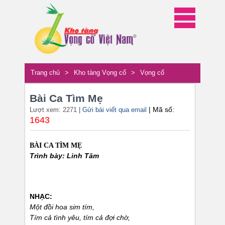
Trang chủ
>
Kho tàng Vọng cổ
>
Vọng cổ
Bài Ca Tìm Mẹ
| Mã số:
Lượt xem: 2271
| Gửi bài viết qua email
1643
BÀI CA TÌM MẸ
Trình bày: Linh Tâm
NHẠC:
Một đồi hoa sim tím,
Tím cả tình yêu, tím cả đợi chờ,