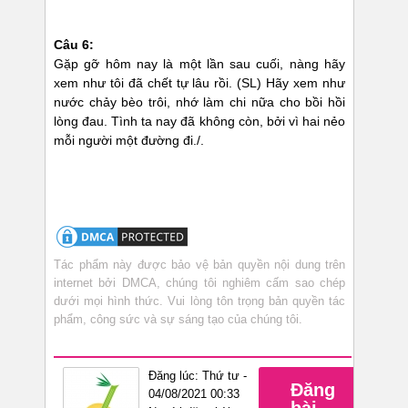
Câu 6:
Gặp gỡ hôm nay là một lần sau cuối, nàng hãy
xem như tôi đã chết tự lâu rồi. (SL) Hãy xem như
nước chảy bèo trôi, nhớ làm chi nữa cho bồi hồi
lòng đau. Tình ta nay đã không còn, bởi vì hai nẻo
mỗi người một đường đi./.
Tác phẩm này được bảo vệ bản quyền nội dung trên
internet bởi DMCA, chúng tôi nghiêm cấm sao chép
dưới mọi hình thức. Vui lòng tôn trọng bản quyền tác
phẩm, công sức và sự sáng tạo của chúng tôi.
Đăng lúc: Thứ tư -
Đăng
04/08/2021 00:33