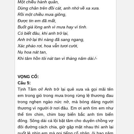
Một chiều hành quân,
Dừng chân trên đồi cát, anh nhớ về xa xưa.
Rồi một chiều mưa giông,
Được tin em đã mất,
Buốt giá lòng anh vì mưa hay vì tình.
Có biết đâu, khi anh trở lại,
Anh trở lại thì nàng đã sang ngang,
Xác pháo rơi, hoa vẫn tươi cười,
Nụ hoa nát tan,
Khi tâm hồn tôi nát tan vì tháng năm dài./-
VỌNG CỔ:
Câu 5:
Tịnh Tâm ơi! Anh trở lại quê xưa và gọi mãi tên
em trong gió trong mưa trong rừng lệ thương đau
trong nghẹn ngào nức nở, mà bóng dáng người
thương vì người ở nơi đâu. Em ơi anh tìm em như
thể tìm chim, chim bay biển bắc anh tìm biển
đông. Sông dài cá lội bặt tăm cho duyên chồng vợ
đôi đường cách chia, giờ gặp mặt nhau thì anh lại
nuốt lệ nhìn em mà gọi tiếng cố nhân, ôi bao năm