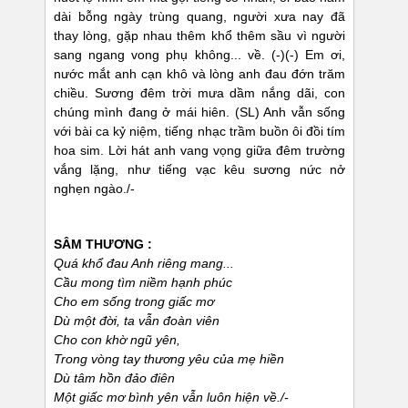
dài bỗng ngày trùng quang, người xưa nay đã
thay lòng, gặp nhau thêm khổ thêm sầu vì người
sang ngang vong phụ không... về. (-)(-) Em ơi,
nước mắt anh cạn khô và lòng anh đau đớn trăm
chiều. Sương đêm trời mưa dầm nắng dãi, con
chúng mình đang ở mái hiên. (SL) Anh vẫn sống
với bài ca kỷ niệm, tiếng nhạc trầm buồn ôi đồi tím
hoa sim. Lời hát anh vang vọng giữa đêm trường
vắng lặng, như tiếng vạc kêu sương nức nở
nghẹn ngào./-
SÂM THƯƠNG :
Quá khổ đau Anh riêng mang...
Cầu mong tìm niềm hạnh phúc
Cho em sống trong giấc mơ
Dù một đời, ta vẫn đoàn viên
Cho con khờ ngũ yên,
Trong vòng tay thương yêu của mẹ hiền
Dù tâm hồn đảo điên
Một giấc mơ bình yên vẫn luôn hiện về./-