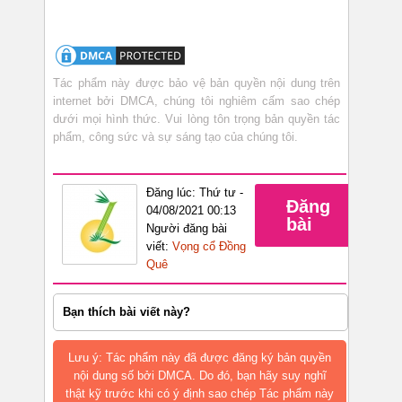
Tác phẩm này được bảo vệ bản quyền nội dung trên
internet bởi DMCA, chúng tôi nghiêm cấm sao chép
dưới mọi hình thức. Vui lòng tôn trọng bản quyền tác
phẩm, công sức và sự sáng tạo của chúng tôi.
Đăng lúc: Thứ tư -
Đăng
04/08/2021 00:13
bài
Người đăng bài
viết:
Vọng cổ Đồng
Quê
Bạn thích bài viết này?
Lưu ý: Tác phẩm này đã được đăng ký bản quyền
nội dung số bởi DMCA. Do đó, bạn hãy suy nghĩ
thật kỹ trước khi có ý định sao chép Tác phẩm này