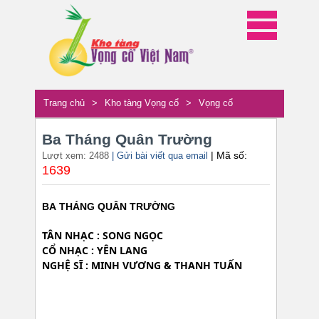
Trang chủ
>
Kho tàng Vọng cổ
>
Vọng cổ
Ba Tháng Quân Trường
| Mã số:
Lượt xem: 2488
| Gửi bài viết qua email
1639
BA THÁNG QUÂN TRƯỜNG
TÂN NHẠC : SONG NGỌC
CỔ NHẠC : YÊN LANG
NGHỆ SĨ : MINH VƯƠNG & THANH TUẤN