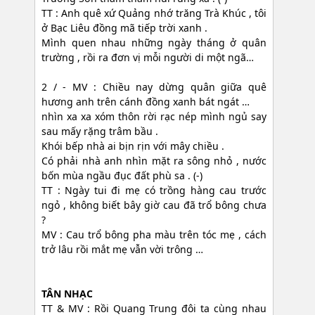
TT : Anh quê xứ Quảng nhớ trăng Trà Khúc , tôi
ở Bạc Liêu đồng mã tiếp trời xanh .
Mình quen nhau những ngày tháng ở quân
trường , rồi ra đơn vị mỗi người di một ngã…
2 / - MV : Chiều nay dừng quân giữa quê
hương anh trên cánh đồng xanh bát ngát …
nhìn xa xa xóm thôn rời rạc nép mình ngủ say
sau mấy rặng trâm bầu .
Khói bếp nhà ai bịn rịn với mây chiều .
Có phải nhà anh nhìn mặt ra sông nhỏ , nước
bốn mùa ngầu đục đất phù sa . (-)
TT : Ngày tui đi mẹ có trồng hàng cau trước
ngỏ , không biết bây giờ cau đã trổ bông chưa
?
MV : Cau trổ bông pha màu trên tóc mẹ , cách
trở lâu rồi mắt mẹ vẫn vời trông …
TÂN NHẠC
TT & MV : Rồi Quang Trung đôi ta cùng nhau