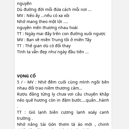
nguyện
Dù đường đời mỗi đứa cách mỗi nơi ...
MV : Nẻo ấy ...nếu có xa xôi
Nhớ mang theo một lời ....
nguyền mến thương nhau hoài
TT : Ngày mai đây trên con đường xuôi ngược
MV : Bạn về miền Trung tôi ở miền Tây
TT : Thế gian dù có đổi thay
Tình ta vẫn đẹp như ngày đầu tiên ...
VỌNG CỔ
5 / - MV : Nhớ đêm cuối cùng mình ngồi bên
nhau đổi trao niềm thương cảm…
Rượu đắng từng ly chưa vơi câu chuyện khắp
nẻo quê hương còn in đậm bước….quân…hành
.
TT : Gió lạnh biên cương lạnh xoáy canh
trường .
Nhớ nắng Sài Gòn thơm tà áo mới , chinh