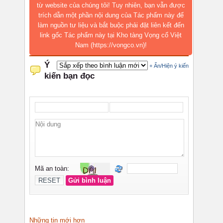
từ website của chúng tôi! Tuy nhiên, bạn vẫn được
trích dẫn một phần nội dung của Tác phẩm này để
làm nguồn tư liệu và bắt buộc phải đặt liên kết đến
link gốc Tác phẩm này tại Kho tàng Vọng cổ Việt
Nam (https://vongco.vn)!
Những tin mới hơn