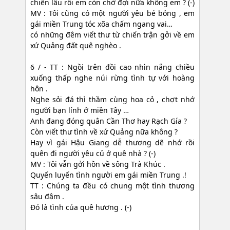
chiến lâu rồi em còn chờ đợi nữa không em ? (-)
MV : Tôi cũng có một người yêu bé bỏng , em
gái miền Trung tóc xõa chấm ngang vai…
có những đêm viết thư từ chiến trận gởi về em
xứ Quảng đất quê nghèo .
6 / - TT : Ngồi trên đồi cao nhìn nắng chiều
xuống thấp nghe núi rừng tình tự với hoàng
hôn .
Nghe sỏi đá thì thầm cùng hoa cỏ , chợt nhớ
người bạn lính ở miền Tây …
Anh đang đóng quân Cần Thơ hay Rạch Gía ?
Còn viết thư tình về xứ Quảng nữa không ?
Hay vì gái Hậu Giang dễ thương dẽ nhớ rồi
quên đi người yêu củ ở quê nhà ? (-)
MV : Tôi vẫn gởi hồn về sông Trà Khúc .
Quyến luyến tình người em gái miền Trung .!
TT : Chúng ta đều có chung một tình thương
sâu đậm .
Đó là tình của quê hương . (-)