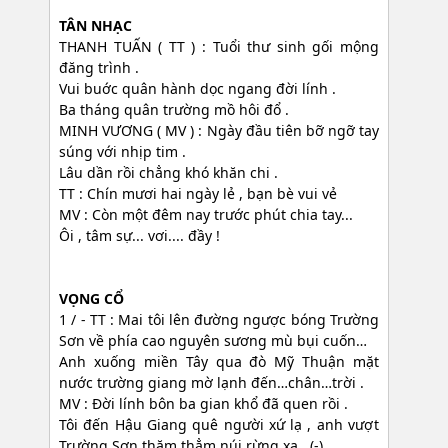
TÂN NHẠC
THANH TUẤN ( TT ) : Tuổi thư sinh gối mộng
đăng trình .
Vui buớc quân hành dọc ngang đời lính .
Ba tháng quân trường mồ hôi đổ .
MINH VƯƠNG ( MV ) : Ngày đầu tiên bỡ ngỡ tay
súng với nhịp tim .
Lâu dần rồi chẳng khó khăn chi .
TT : Chín mươi hai ngày lẻ , bạn bè vui vẻ
MV : Còn một đêm nay trước phút chia tay...
Ôi , tâm sự... vơi.... đầy !
VỌNG CỔ
1 / - TT : Mai tôi lên đường ngược bóng Trường
Sơn về phía cao nguyên sương mù bụi cuốn…
Anh xuống miền Tây qua đò Mỹ Thuận mặt
nước trường giang mờ lạnh đến…chân…trời .
MV : Đời lính bôn ba gian khổ đã quen rồi .
Tôi đến Hậu Giang quê người xứ lạ , anh vượt
Trường Sơn thăm thẳm núi rừng xa . (-)