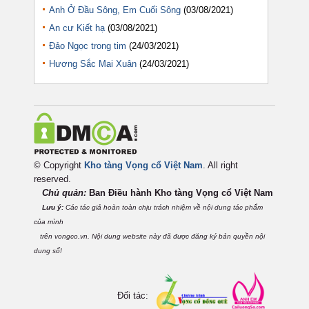
Anh Ở Đầu Sông, Em Cuối Sông
(03/08/2021)
An cư Kiết hạ
(03/08/2021)
Đảo Ngọc trong tim
(24/03/2021)
Hương Sắc Mai Xuân
(24/03/2021)
© Copyright
Kho tàng Vọng cổ Việt Nam
. All right
reserved.
Chủ quản:
Ban Điều hành Kho tàng Vọng cổ Việt
Nam
Lưu ý:
Các tác giả hoàn toàn chịu trách nhiệm về nội dung tác phẩm
của mình
trên vongco.vn. Nội dung website này đã được đăng ký bản quyền nội
dung số!
Đối tác: