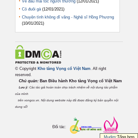
Về đâu mái tóc người thương
(12/01/2021)
Cỏ đuôi gà
(12/01/2021)
Chuyện tình không dĩ vãng - Nghệ sĩ Hồng Phượng
(10/01/2021)
© Copyright
Kho tàng Vọng cổ Việt Nam
. All right
reserved.
Chủ quản:
Ban Điều hành Kho tàng Vọng cổ Việt
Nam
Lưu ý:
Các tác giả hoàn toàn chịu trách nhiệm về nội dung tác phẩm
của mình
trên vongco.vn. Nội dung website này đã được đăng ký bản quyền nội
dung số!
Đối tác:
Mudim
:Tổng hợp