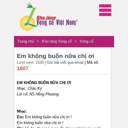
Trang chủ
>
Kho tàng Vọng cổ
>
Vọng cổ
Em không buồn nữa chị ơi
| Mã số:
Lượt xem: 2100
| Gửi bài viết qua email
1607
EM KHÔNG BUỒN NỮA CHỊ ƠI
Nhạc: Châu Kỳ
Lời cổ: NS Hồng Phượng
Nhạc:
Em:
Em không buồn nữa chị ơi !
Em không buồn nữa chị ơi !