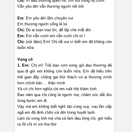
Chị:
Vì đau thương quen rồi, tìm vui trong nụ cười
Vẫn yêu đời vẫn thương người nổi trôi
Em
: Em yêu đời lắm chuyện vui
Em thương người sống lẻ loi
Chị:
Dù ai toan trao lời, để lấp che mắt đời
Em:
Em vẫn cười em vẫn cười chị ơi !
Chị:
(nói dặm) Em! Chị rất vui vì biết em đã không còn
buồn nữa
Vọng cổ
1. Em:
Chị ơi! Trãi bao cơn sóng gió đau thương đã
qua đi giờ em không còn buồn nữa. Em đã hiểu trên
thế gian đầy chông gai thử thách có ai thương mình
hơn chính bản ... thân mình
Và có chi hơn nghĩa chị em ruột thịt thâm tình.
Bao năm qua chị cũng là người mẹ, chăm sóc dắt dìu
từng bước em đi.
Vậy mà em không biết nghĩ tận cùng suy, sau lần vấp
ngã em đã định chôn vùi đời trong huyệt lạnh.
Làm tủi vong linh mẹ cha và làm đau lòng chị, giờ hiểu
ra rồi chị ơi xin tha thứ