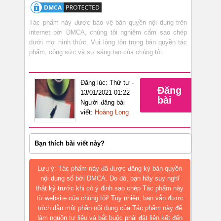
Tác phẩm này được bảo vệ bản quyền nội dung trên
internet bởi DMCA, chúng tôi nghiêm cấm sao chép
dưới mọi hình thức. Vui lòng tôn trọng bản quyền tác
phẩm, công sức và sự sáng tạo của chúng tôi.
Đăng lúc: Thứ tư -
Đăng
13/01/2021 01:22
bài
Người đăng bài
viết:
Hoàng Long
Bạn thích bài viết này?
Lưu ý: Tác phẩm này đã được đăng ký bản quyền
nội dung số bởi DMCA. Do đó, bạn hãy suy nghĩ
thật kỹ trước khi có ý định sao chép Tác phẩm này
từ website của chúng tôi! Tuy nhiên, bạn vẫn được
trích dẫn một phần nội dung của Tác phẩm này để
làm nguồn tư liệu và bắt buộc phải đặt liên kết đến