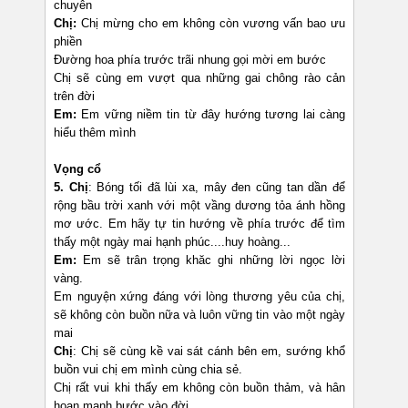
chuyên
Chị:
Chị mừng cho em không còn vương vấn bao ưu
phiền
Đường hoa phía trước trãi nhung gọi mời em bước
Chị sẽ cùng em vượt qua những gai chông rào cản
trên đời
Em:
Em vững niềm tin từ đây hướng tương lai càng
hiểu thêm mình
Vọng cổ
5.
Chị
: Bóng tối đã lùi xa, mây đen cũng tan dần để
rộng bầu trời xanh với một vầng dương tỏa ánh hồng
mơ ước. Em hãy tự tin hướng về phía trước để tìm
thấy một ngày mai hạnh phúc....huy hoàng...
Em:
Em sẽ trân trọng khăc ghi những lời ngọc lời
vàng.
Em nguyện xứng đáng với lòng thương yêu của chị,
sẽ không còn buồn nữa và luôn vững tin vào một ngày
mai
Chị
: Chị sẽ cùng kề vai sát cánh bên em, sướng khổ
buồn vui chị em mình cùng chia sẻ.
Chị rất vui khi thấy em không còn buồn thảm, và hân
hoan mạnh bước vào đời