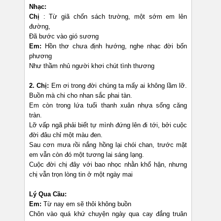
Nhạc:
Chị
: Từ giã chốn sách trường, một sớm em lên
đường,
Đã bước vào gió sương
Em:
Hồn thơ chưa định hướng, nghe nhạc đời bốn
phương
Như thầm nhủ người khơi chút tình thương
2. Chị:
Em ơi trong đời chúng ta mấy ai không lầm lỡ.
Buồn mà chi cho nhan sắc phai tàn.
Em còn trong lứa tuổi thanh xuân nhựa sống căng
tràn.
Lỡ vấp ngã phải biết tự mình đứng lên đi tới, bởi cuộc
đời đâu chỉ một màu đen.
Sau cơn mưa rồi nắng hồng lại chói chan, trước mặt
em vẫn còn đó một tương lai sáng lạng.
Cuộc đời chị đây với bao nhọc nhằn khổ hận, nhưng
chị vẫn trọn lòng tin ở một ngày mai
Lý Qua Cầu:
Em:
Từ nay em sẽ thôi không buồn
Chôn vào quá khứ chuyện ngày qua cay đắng truân