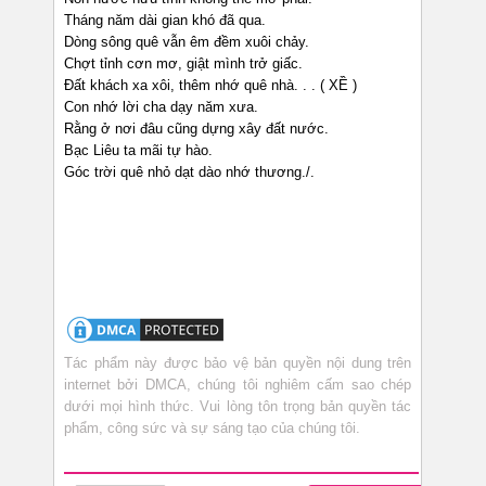
Tháng năm dài gian khó đã qua.
Dòng sông quê vẫn êm đềm xuôi chảy.
Chợt tỉnh cơn mơ, giật mình trở giấc.
Đất khách xa xôi, thêm nhớ quê nhà. . . ( XỀ )
Con nhớ lời cha dạy năm xưa.
Rằng ở nơi đâu cũng dựng xây đất nước.
Bạc Liêu ta mãi tự hào.
Góc trời quê nhỏ dạt dào nhớ thương./.
Tác phẩm này được bảo vệ bản quyền nội dung trên
internet bởi DMCA, chúng tôi nghiêm cấm sao chép
dưới mọi hình thức. Vui lòng tôn trọng bản quyền tác
phẩm, công sức và sự sáng tạo của chúng tôi.