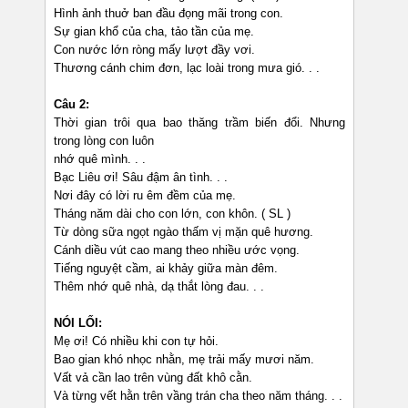
Hình ảnh thuở ban đầu đọng mãi trong con.
Sự gian khổ của cha, tảo tần của mẹ.
Con nước lớn ròng mấy lượt đầy vơi.
Thương cánh chim đơn, lạc loài trong mưa gió. . .
Câu 2:
Thời gian trôi qua bao thăng trầm biến đổi. Nhưng
trong lòng con luôn
nhớ quê mình. . .
Bạc Liêu ơi! Sâu đậm ân tình. . .
Nơi đây có lời ru êm đềm của mẹ.
Tháng năm dài cho con lớn, con khôn. ( SL )
Từ dòng sữa ngọt ngào thấm vị mặn quê hương.
Cánh diều vút cao mang theo nhiều ước vọng.
Tiếng nguyệt cầm, ai khảy giữa màn đêm.
Thêm nhớ quê nhà, dạ thắt lòng đau. . .
NÓI LỐI:
Mẹ ơi! Có nhiều khi con tự hỏi.
Bao gian khó nhọc nhằn, mẹ trải mấy mươi năm.
Vất vả cần lao trên vùng đất khô cằn.
Và từng vết hằn trên vầng trán cha theo năm tháng. . .