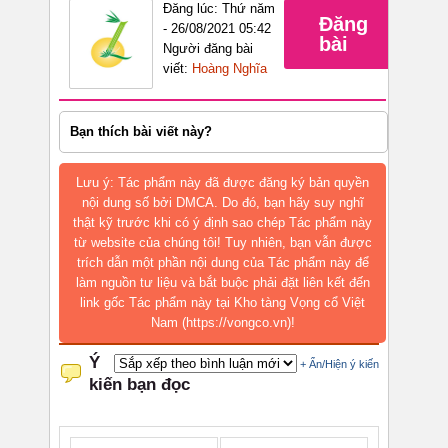
Đăng lúc: Thứ năm
Đăng
- 26/08/2021 05:42
bài
Người đăng bài
viết:
Hoàng Nghĩa
Bạn thích bài viết này?
Lưu ý: Tác phẩm này đã được đăng ký bản quyền
nội dung số bởi DMCA. Do đó, bạn hãy suy nghĩ
thật kỹ trước khi có ý định sao chép Tác phẩm này
từ website của chúng tôi! Tuy nhiên, bạn vẫn được
trích dẫn một phần nội dung của Tác phẩm này để
làm nguồn tư liệu và bắt buộc phải đặt liên kết đến
link gốc Tác phẩm này tại Kho tàng Vọng cổ Việt
Nam (https://vongco.vn)!