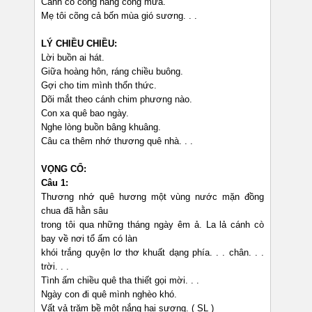
Cánh cò cõng nắng cõng mưa.
Mẹ tôi cõng cả bốn mùa gió sương. . .
LÝ CHIỀU CHIỀU:
Lời buồn ai hát.
Giữa hoàng hôn, ráng chiều buông.
Gợi cho tim mình thổn thức.
Dõi mắt theo cánh chim phương nào.
Con xa quê bao ngày.
Nghe lòng buồn bâng khuâng.
Câu ca thêm nhớ thương quê nhà. . .
VỌNG CỔ:
Câu 1:
Thương nhớ quê hương một vùng nước mặn đồng
chua đã hằn sâu
trong tôi qua những tháng ngày êm ả. La lả cánh cò
bay về nơi tổ ấm có làn
khói trắng quyện lơ thơ khuất dạng phía. . . chân. . .
trời. . .
Tình ấm chiều quê tha thiết gọi mời. . .
Ngày con đi quê mình nghèo khó.
Vất vả trăm bề một nắng hai sương. ( SL )