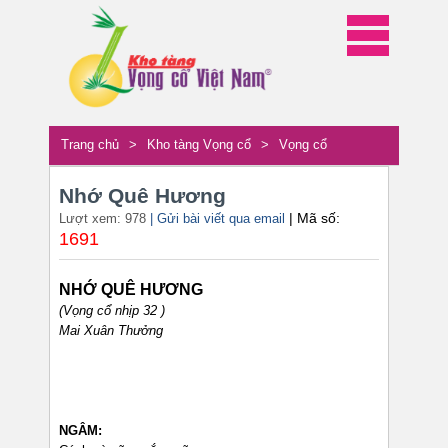
Trang chủ
>
Kho tàng Vọng cổ
>
Vọng cổ
Nhớ Quê Hương
| Mã số:
Lượt xem: 978
| Gửi bài viết qua email
1691
NHỚ QUÊ HƯƠNG
(Vọng cổ nhịp 32 )
Mai Xuân Thưởng
NGÂM: