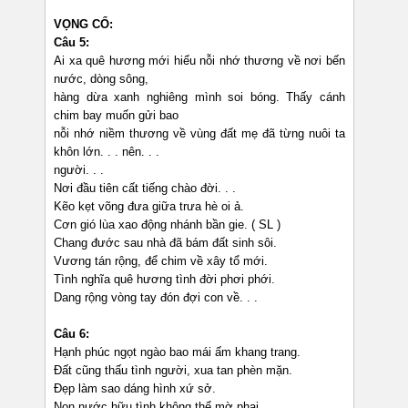
VỌNG CỔ:
Câu 5:
Ai xa quê hương mới hiểu nỗi nhớ thương về nơi bến
nước, dòng sông,
hàng dừa xanh nghiêng mình soi bóng. Thấy cánh
chim bay muốn gửi bao
nỗi nhớ niềm thương về vùng đất mẹ đã từng nuôi ta
khôn lớn. . . nên. . .
người. . .
Nơi đầu tiên cất tiếng chào đời. . .
Kẽo kẹt võng đưa giữa trưa hè oi ả.
Cơn gió lùa xao động nhánh bần gie. ( SL )
Chang đước sau nhà đã bám đất sinh sôi.
Vương tán rộng, để chim về xây tổ mới.
Tình nghĩa quê hương tình đời phơi phới.
Dang rộng vòng tay đón đợi con về. . .
Câu 6:
Hạnh phúc ngọt ngào bao mái ấm khang trang.
Đất cũng thấu tình người, xua tan phèn mặn.
Đẹp làm sao dáng hình xứ sở.
Non nước hữu tình không thể mờ phai.