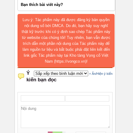
Bạn thích bài viết này?
Lưu ý: Tác phẩm này đã được đăng ký bản quyền
nội dung số bởi DMCA. Do đó, bạn hãy suy nghĩ
thật kỹ trước khi có ý định sao chép Tác phẩm này
từ website của chúng tôi! Tuy nhiên, bạn vẫn được
trích dẫn một phần nội dung của Tác phẩm này để
làm nguồn tư liệu và bắt buộc phải đặt liên kết đến
link gốc Tác phẩm này tại Kho tàng Vọng cổ Việt
Nam (https://vongco.vn)!