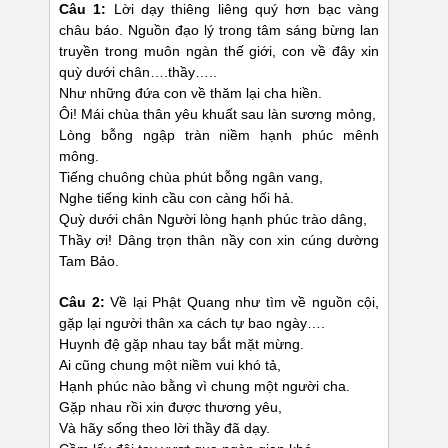
Câu 1:
Lời dạy thiêng liêng quý hơn bạc vàng
châu báo. Nguồn đạo lý trong tâm sáng bừng lan
truyền trong muôn ngàn thế giới, con về đây xin
quỳ dưới chân….thầy…..
Như những đứa con về thăm lại cha hiền.
Ôi! Mái chùa thân yêu khuất sau làn sương mỏng,
Lòng bỗng ngập tràn niềm hạnh phúc mênh
mông.
Tiếng chuông chùa phút bỗng ngân vang,
Nghe tiếng kinh cầu con càng hối hả.
Quỳ dưới chân Người lòng hạnh phúc trào dâng,
Thầy ơi! Dâng trọn thân nầy con xin cúng dường
Tam Bảo.
Câu 2:
Về lại Phật Quang như tìm về nguồn cội,
gặp lại người thân xa cách tự bao ngày….
Huynh đệ gặp nhau tay bắt mặt mừng.
Ai cũng chung một niềm vui khó tả,
Hạnh phúc nào bằng vì chung một người cha.
Gặp nhau rồi xin được thương yêu,
Và hãy sống theo lời thầy đã dạy.