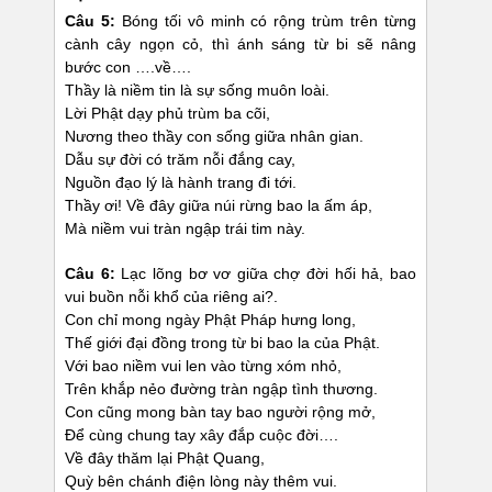
Câu 5:
Bóng tối vô minh có rộng trùm trên từng
cành cây ngọn cỏ, thì ánh sáng từ bi sẽ nâng
bước con ….về….
Thầy là niềm tin là sự sống muôn loài.
Lời Phật dạy phủ trùm ba cõi,
Nương theo thầy con sống giữa nhân gian.
Dẫu sự đời có trăm nỗi đắng cay,
Nguồn đạo lý là hành trang đi tới.
Thầy ơi! Về đây giữa núi rừng bao la ấm áp,
Mà niềm vui tràn ngập trái tim này.
Câu 6:
Lạc lõng bơ vơ giữa chợ đời hối hả, bao
vui buồn nỗi khổ của riêng ai?.
Con chỉ mong ngày Phật Pháp hưng long,
Thế giới đại đồng trong từ bi bao la của Phật.
Với bao niềm vui len vào từng xóm nhỏ,
Trên khắp nẻo đường tràn ngập tình thương.
Con cũng mong bàn tay bao người rộng mở,
Để cùng chung tay xây đắp cuộc đời….
Về đây thăm lại Phật Quang,
Quỳ bên chánh điện lòng này thêm vui.