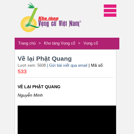
Trang chủ
>
Kho tàng Vọng cổ
>
Vọng cổ
Về lại Phật Quang
| Mã số:
Lượt xem: 5608
| Gửi bài viết qua email
533
VỀ LẠI PHẬT QUANG
Nguyễn Minh