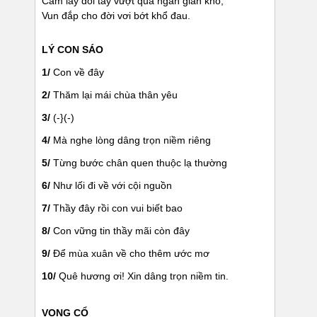
Cầm lấy đôi tay vượt qua ngàn gian khó,
Vun đắp cho đời vơi bớt khổ đau.
LÝ CON SÁO
1/
Con về đây
2/
Thăm lại mái chùa thân yêu
3/
(-}(-)
4/
Mà nghe lòng dâng trọn niềm riêng
5/
Từng bước chân quen thuộc lạ thường
6/
Như lối đi về với cội nguồn
7/
Thầy đây rồi con vui biết bao
8/
Con vững tin thầy mãi còn đây
9/
Để mùa xuân về cho thêm ước mơ
10/
Quê hương ơi! Xin dâng trọn niềm tin.
VỌNG CỔ