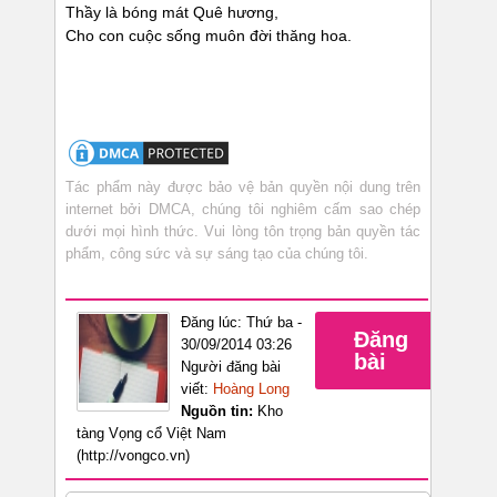
Thầy là bóng mát Quê hương,
Cho con cuộc sống muôn đời thăng hoa.
Tác phẩm này được bảo vệ bản quyền nội dung trên
internet bởi DMCA, chúng tôi nghiêm cấm sao chép
dưới mọi hình thức. Vui lòng tôn trọng bản quyền tác
phẩm, công sức và sự sáng tạo của chúng tôi.
Đăng lúc: Thứ ba -
Đăng
30/09/2014 03:26
bài
Người đăng bài
viết:
Hoàng Long
Nguồn tin:
Kho
tàng Vọng cổ Việt Nam
(http://vongco.vn)