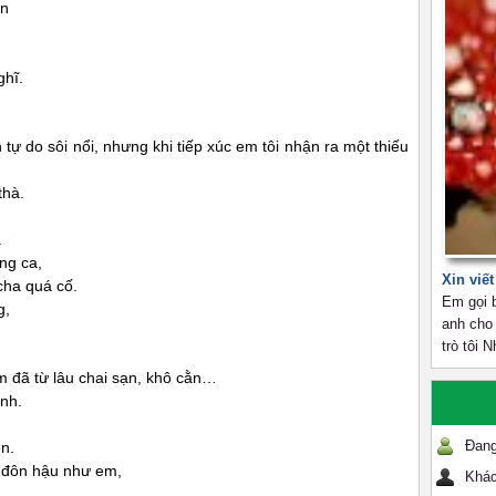
ận
ghĩ.
 tự do sôi nổi, nhưng khi tiếp xúc em tôi nhận ra một thiếu
thà.
.
ng ca,
Xin viế
cha quá cố.
Em gọi 
g,
anh cho 
trò tôi 
im đã từ lâu chai sạn, khô cằn…
ình.
Đang
n.
 đôn hậu như em,
Khác