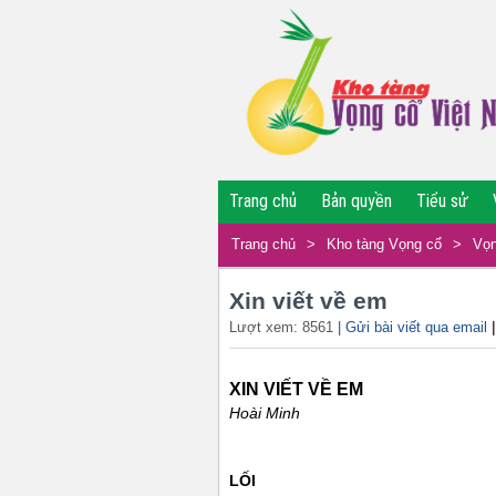
Trang chủ
Bản quyền
Tiểu sử
Trang chủ
>
Kho tàng Vọng cổ
>
Vọn
Xin viết về em
Lượt xem: 8561
| Gửi bài viết qua email
XIN VIẾT VỀ EM
Hoài Minh
LỐI