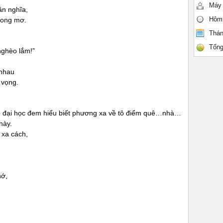
Máy 
ân nghĩa,
Hôm
trong mơ.
Thán
Tổng
ghèo lắm!”
 nhau
 vọng.
o đại học đem hiểu biết phương xa về tô điểm quê…nhà…
này.
 xa cách,
hớ,