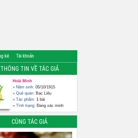
ng kê
Tài khoản
THÔNG TIN VỀ TÁC GIẢ
Hoài Minh
» Năm sinh:
05/10/1915
» Quê quán:
Bạc Liêu
» Tác phẩm:
1
bài
» Tình trạng:
Đang xác minh
CÙNG TÁC GIẢ