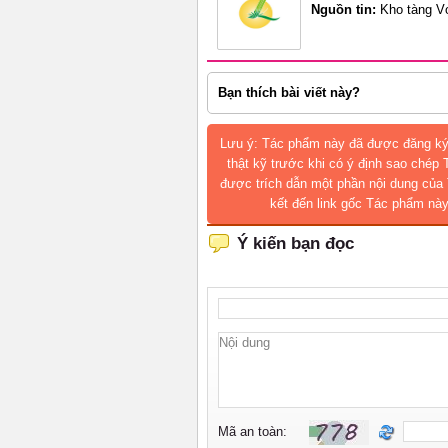
Nguồn tin:
Kho tàng V
Bạn thích bài viết này?
Lưu ý: Tác phẩm này đã được đăng ký
thật kỹ trước khi có ý định sao chép
được trích dẫn một phần nội dung của 
kết đến link gốc Tác phẩm này