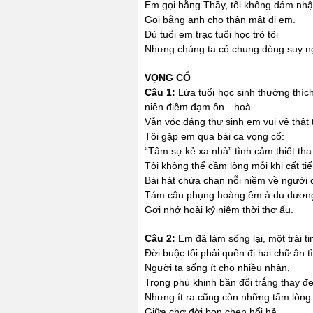
Em gọi bằng Thầy, tôi không dám nh
Gọi bằng anh cho thân mật đi em.
Dù tuổi em trạc tuổi học trò tôi
Nhưng chúng ta có chung dòng suy n
VỌNG CỔ
Câu 1:
Lứa tuổi học sinh thường thích
niên điềm đạm ôn…hoà….
Vẫn vóc dáng thư sinh em vui vẻ thật 
Tôi gặp em qua bài ca vọng cổ:
“Tâm sự kẻ xa nhà” tình cảm thiết tha
Tôi không thể cầm lòng mỗi khi cất tiế
Bài hát chứa chan nỗi niềm về người 
Tám câu phụng hoàng êm ả du dươn
Gợi nhớ hoài kỷ niệm thời thơ ấu.
Câu 2:
Em đã làm sống lại, một trái t
Đời buộc tôi phải quên đi hai chữ ân t
Người ta sống ít cho nhiều nhận,
Trọng phú khinh bần đổi trắng thay đe
Nhưng ít ra cũng còn những tấm lòng
Giữa chợ đời bon chen hối hả.