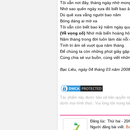
Tôi vẫn nơi đây, tháng ngày nhớ mon
Nhớ sao quên ngày xưa đó biết bao ân
Dù quê xưa vắng người bao năm
Bóng dáng ai mờ xa
Tôi vẫn còn biết bao kỷ niệm ngày qu
(Về vọng cổ)
Nhớ mãi biển hoàng hôn 
Năm tháng trong đời luôn làm dài nỗ
Tình tri âm sẽ vuợt qua năm tháng.
Để chúng ta còn những phút giây gặp
Cùng chia sẻ vui buồn, cùng viết nhữn
Bạc Liêu, ngày 04 tháng 03 năm 200
Tác phẩm này được bảo vệ bản quyền nội
dưới mọi hình thức. Vui lòng tôn trọng 
Đăng lúc: Thứ hai - 20
Người đăng bài viết:
Ba