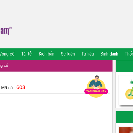
Vọng cổ
Tài tử
Kịch bản
Sự kiện
Tư liệu
Định danh
Thố
g cổ
603
| Mã số: