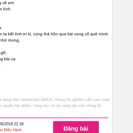
g về em
 tình.
a.
ta kết tình tri kỉ, cùng thả hồn qua bài vọng cổ quê mình.
i nhớ mong,
 gỡ,
g bài ca.
8
 dung trên internet bởi DMCA, chúng tôi nghiêm cấm sao chép
bản quyền tác phẩm, công sức và sự sáng tạo của chúng tôi.
/05/2019 22:18
Đăng bài
n Điều Hành