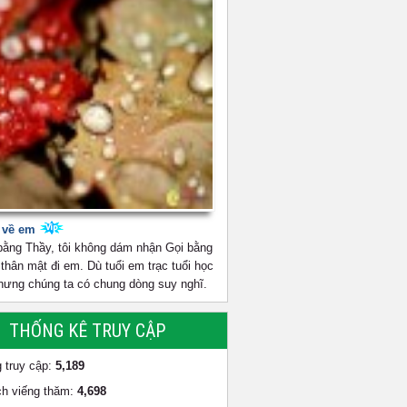
t về em
bằng Thầy, tôi không dám nhận Gọi bằng
thân mật đi em. Dù tuổi em trạc tuổi học
Nhưng chúng ta có chung dòng suy nghĩ.
THỐNG KÊ TRUY CẬP
 truy cập:
5,189
h viếng thăm:
4,698