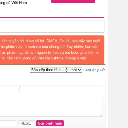
ọng cổ Việt Nam
 bản quyền nội dung số bởi DMCA. Do đó, bạn hãy suy nghĩ
 Tác phẩm này từ website của chúng tôi! Tuy nhiên, bạn vẫn
Tác phẩm này để làm nguồn tư liệu và bắt buộc phải đặt liên
 tại Kho tàng Vọng cổ Việt Nam (https://vongco.vn)!