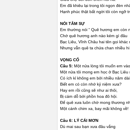
Em đã khiêu lại trong tôi ngọn đèn nh
Hạnh phúc thật bất ngời tôi còn ngỡ 
NÓI TÂM SỰ
Em thường nói “ Quê hương em còn n
Chớ quê hương anh nào kém gì đâu
Bạc Liêu, Vĩnh Châu hai tên gọi khác
Nhưng vẫn quê ta chứa chan nhiều hi
VỌNG CỔ
Câu 5:
Một nửa lòng tôi muốn em và
Một nửa tôi mong em học ở Bạc Liêu 
Có ích kỉ không em bởi nhiều năm dài
Biết em có còn nhớ kỷ niệm xưa?
Hay em rồi cũng sẽ như ai thôi,
Bị cám dỗ bởi phồn hoa đô hội.
Để quê xưa luôn chờ mong thương n
Một cánh chim xa, bay mãi không về!
Câu 6: LÝ CÁI MƠN
Dù mai sau bạn xưa đâu vắng