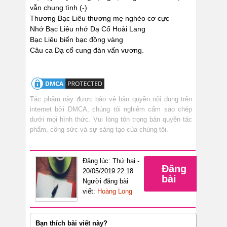
vẫn chung tình (-)
Thương Bạc Liêu thương mẹ nghèo cơ cực
Nhớ Bạc Liêu nhớ Dạ Cổ Hoài Lang
Bạc Liêu biển bạc đồng vàng
Câu ca Dạ cổ cung đàn vấn vương.
Tác phẩm này được bảo vệ bản quyền nội dung trên
internet bởi DMCA, chúng tôi nghiêm cấm sao chép
dưới mọi hình thức. Vui lòng tôn trọng bản quyền tác
phẩm, công sức và sự sáng tạo của chúng tôi.
Đăng lúc: Thứ hai -
Đăng
20/05/2019 22:18
bài
Người đăng bài
viết:
Hoàng Long
Bạn thích bài viết này?