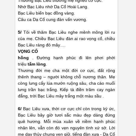
Thương Bạc Liêu thương mẹ nghèo cơ cực.
Nhớ Bạc Liêu nhớ Dạ Cổ Hoài Lang.
Bạc Liêu biển bạc đồng vàng.
Câu ca Dạ Cổ cung đàn vấn vương.
5/
Tôi về thăm Bạc Liêu nghe mênh mông lời ru
của mẹ. Chiều Bạc Liêu đàn ai rao vọng cổ, chiều
Bạc Liêu ráng đỏ mây….
VỌNG CỔ
hồng
. Đường hạnh phúc đi lên phơi phới
triệu
tấm lòng
.
Thương đời mẹ cha một đời cơ cực, đất rộng
thênh thang – người không chỗ nương thân. Mẹ
còng lưng cấy lúa mướn ruộng sâu, cha cào muối
lưng trần bạc trắng. Kiếp tá điền trăm cay ngàn
đắng, trời Bạc Liêu mây trắng một màu sầu .
6/
Bạc Liêu xưa, thời cơ cực chỉ còn trong ký ức,
Bạc Liêu bây giờ tươi sắc màu đẹp dáng đứng
quê hương. Mỗi mùa xuân về niềm hạnh phúc
nhân lên, vẫn còn đó vẹn nguyên tình xứ sở. Lời
mẹ dạy thủy chung vẹn giữ, tiếng đàn xưa - Dạ Cổ