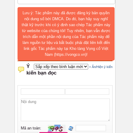
Lưu ý: Tác phẩm này đã được đăng ký bản quyền
nội dung số bởi DMCA. Do đó, bạn hãy suy nghĩ
thật kỹ trước khi có ý định sao chép Tác phẩm này
từ website của chúng tôi! Tuy nhiên, bạn vẫn được
trích dẫn một phần nội dung của Tác phẩm này để
làm nguồn tư liệu và bắt buộc phải đặt liên kết đến
link gốc Tác phẩm này tại Kho tàng Vọng cổ Việt
Nam (https://vongco.vn)!