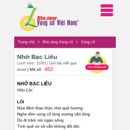
Trang chủ
>
Kho tàng Vọng cổ
>
Vọng cổ
Nhớ Bạc Liêu
Lượt xem: 11001
| Gửi bài viết qua
452
| Mã số:
email
NHỚ BẠC LIÊU
Hữu Lộc
LỐI
Nửa đêm thao thức nhớ quê hương.
Nghe đờn vọng cổ lòng vương vấn lòng.
Dù đi trăm núi ngàn sông.
Tình quê xứ sở vẫn không đổi dời.