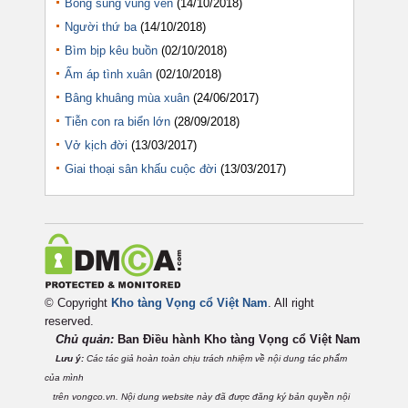
Bông súng vùng ven
(14/10/2018)
Người thứ ba
(14/10/2018)
Bìm bịp kêu buồn
(02/10/2018)
Ấm áp tình xuân
(02/10/2018)
Bâng khuâng mùa xuân
(24/06/2017)
Tiễn con ra biển lớn
(28/09/2018)
Vở kịch đời
(13/03/2017)
Giai thoại sân khấu cuộc đời
(13/03/2017)
© Copyright
Kho tàng Vọng cổ Việt Nam
. All right
reserved.
Chủ quản:
Ban Điều hành Kho tàng Vọng cổ Việt
Nam
Lưu ý:
Các tác giả hoàn toàn chịu trách nhiệm về nội dung tác phẩm
của mình
trên vongco.vn. Nội dung website này đã được đăng ký bản quyền nội