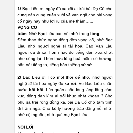
1/
Bạc Liêu ơi, ngày đó xa xôi ai trổi bài Dạ Cổ cho
cung oán cung xuân xuôi về vạn ngã,cho bài vọng
cổ ngày nay như lời ru của mẹ thâm…...
VỌNG CỔ
trầm
. Nhớ Bạc Liêu bao nỗi nhớ trong
lòng
.
Đêm thao thức nghe tiếng đờn vọng cổ, nhớ Bạc
Liêu nhớ người nghệ sĩ tài hoa. Cao Văn Lầu
người đã đi xa, hồn nhạc đó tiếng đàn xưa chợt
như sống lại. Thổn thức lòng hoài niệm cố hương,
nắn nót tiếng tơ, tiếng hồn thiêng xứ sở ...
2/
Bạc Liêu ơi ! có một thời để nhớ, nhớ người
nghệ sĩ tài hoa ngày đó
xa rồi
. Về Bạc Liêu chân
bước
bồi hồi
. Lúa quấn chân lòng lâng lâng cảm
xúc, tiếng đàn kìm ai trổi khúc nhặt khoan ? Cho
phù sa trải rộng đồng xa, bài Dạ Cổ chở tâm tình
đi trăm ngã. Cho kẻ ly hương trào dâng nỗi nhớ,
nhớ cội nguồn, nhớ quê mẹ Bạc Liêu .
NÓI LỐI