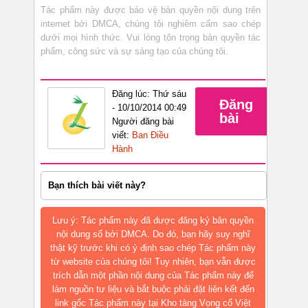
Tác phẩm này được bảo vệ bản quyền nội dung trên
internet bởi DMCA, chúng tôi nghiêm cấm sao chép
dưới mọi hình thức. Vui lòng tôn trọng bản quyền tác
phẩm, công sức và sự sáng tạo của chúng tôi.
Đăng lúc: Thứ sáu
Đăng
- 10/10/2014 00:49
bài
Người đăng bài
viết:
Ban Điều
Hành
Bạn thích bài viết này?
Lưu ý: Tác phẩm này đã được đăng ký bản quyền
nội dung số bởi DMCA. Do đó, bạn hãy suy nghĩ
thật kỹ trước khi có ý định sao chép Tác phẩm này
từ website của chúng tôi! Tuy nhiên, bạn vẫn được
trích dẫn một phần nội dung của Tác phẩm này để
làm nguồn tư liệu và bắt buộc phải đặt liên kết đến
link gốc Tác phẩm này tại Kho tàng Vọng cổ Việt