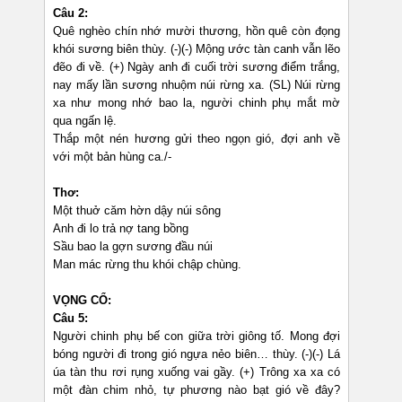
Câu 2:
Quê nghèo chín nhớ mười thương, hồn quê còn đọng
khói sương biên thùy. (-)(-) Mộng ước tàn canh vẫn lẽo
đẽo đi về. (+) Ngày anh đi cuối trời sương điểm trắng,
nay mấy lần sương nhuộm núi rừng xa. (SL) Núi rừng
xa như mong nhớ bao la, người chinh phụ mắt mờ
qua ngấn lệ.
Thắp một nén hương gửi theo ngọn gió, đợi anh về
với một bản hùng ca./-
Th
ơ
:
Một thuở căm hờn dậy núi sông
Anh đi lo trả nợ tang bồng
Sầu bao la gợn sương đầu núi
Man mác rừng thu khói chập chùng.
VỌNG CỔ:
Câu 5:
Người chinh phụ bế con giữa trời giông tố. Mong đợi
bóng người đi trong gió ngựa nẻo biên… thùy. (-)(-) Lá
úa tàn thu rơi rụng xuống vai gầy. (+) Trông xa xa có
một đàn chim nhỏ, tự phương nào bạt gió về đây?