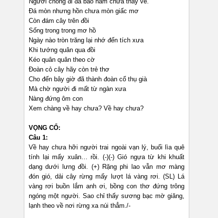
Người chồng đi đã bao năm chưa thấy về.
Đá mòn nhưng hồn chưa mòn giấc mơ
Còn đám cây trên đồi
Sống trong trong mơ hồ
Ngày nào tròn trăng lại nhớ đến tích xưa
Khi tướng quân qua đồi
Kéo quân quân theo cờ
Đoàn cỏ cây hãy còn trẻ thơ
Cho đến bây giờ đã thành đoàn cổ thụ già
Mà chờ người đi mất từ ngàn xưa
Nàng đứng ôm con
Xem chàng về hay chưa? Về hay chưa?
VỌNG CỔ:
Câu 1:
Về hay chưa hỡi người trai ngoài vạn lý, buổi lìa quê
tính lại mấy xuân… rồi. (-)(-) Gió ngựa từ khi khuất
dạng dưới lưng đồi. (+) Rặng phi lao vẫn mơ màng
đón gió, dải cây rừng mấy lượt lá vàng rơi. (SL) Lá
vàng rơi buồn lắm anh ơi, bồng con thơ đứng trông
ngóng một người. Sao chỉ thấy sương bạc mờ giăng,
lạnh theo về nơi rừng xa núi thẳm./-