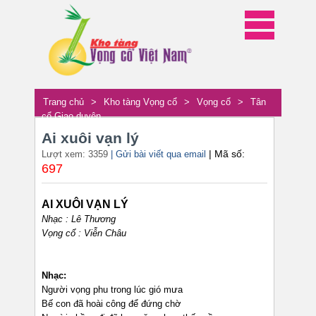
Trang chủ
>
Kho tàng Vọng cổ
>
Vọng cổ
>
Tân
cổ Giao duyên
Ai xuôi vạn lý
| Mã số:
Lượt xem: 3359
| Gửi bài viết qua email
697
AI XUÔI VẠN LÝ
Nhạc : Lê Thương
Vọng cổ : Viễn Châu
Nhạc:
Người vọng phu trong lúc gió mưa
Bế con đã hoài công để đứng chờ