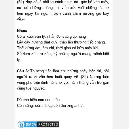
(SL) Hay đó là những cánh chim nơi góc bể ven mây,
nơi có những chàng trai viễn xứ. Viết những lá thơ
hẹn ngày tái ngộ, mượn cánh chim nương gió bay
về./-
Nh
ạc
:
Có ai xuôi vạn lý, nhắn đôi câu giúp nàng
Lấy cây hương thật quý, thắp lên thương tiếc chàng.
Thôi đứng đợi làm chi, thời gian có hứa mấy khi
Sẽ đem đến trả đúng kỳ những người mang mệnh biệt
ly.
Câu 6:
Thương tiếc làm chi những ngày hận tủi, bởi
người ra đi vẫn hẹn buổi quay về. (SL) Nhưng hòn
vọng phu trên đỉnh núi chơ vơ, năm tháng vẫn trơ gan
cùng tuế nguyệt.
Dù cho biển cạn non mòn
Còn sông, còn núi dạ còn thương anh./.