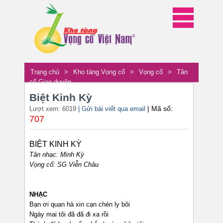
Trang chủ
>
Kho tàng Vọng cổ
>
Vọng cổ
>
Tân
cổ Giao duyên
Biệt Kinh Kỳ
| Mã số:
Lượt xem: 6019
| Gửi bài viết qua email
707
BIỆT KINH KỲ
Tân nhạc: Minh Kỳ
Vọng cổ: SG Viễn Châu
NHẠC
Bạn ơi quan hà xin cạn chén ly bôi
Ngày mai tôi đã đã đi xa rồi