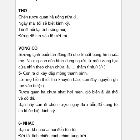
THƠ
Chén rượu quan hà uống nữa đi,
Ngày mai tôi sẽ biệt kinh kỳ.
Tôi đi nối lại tình sông núi,
Đừng để tim sầu lệ ướt mi
VỌNG CỔ
Sương lạnh buổi tàn đông đã che khuất bóng hình của
mẹ .Nhưng con còn hình dung người từ mẩu đang tựa
cửa nhìn theo chan chứa lệ……thâm tình.(+)(+)
5-
Con ra đi xây đắp mộng thanh bình.
Lời mẹ hiền thiết tha khuyên bảo, con đây nguyền ghi
tạc vào tim(+).
Rượu quan hà chưa nhạt hơi men, gió biên ải đã thổi
về đô thị.
Bạn hãy cạn đi chén rượu ngày đưa tiễn,để cùng tôi
ca khúc biệt kinh kỳ.
6- NHẠC
Bạn ơi khi nào ai hỏi đến tên tôi
Đời tôi lính chiến cánh chim tung trời