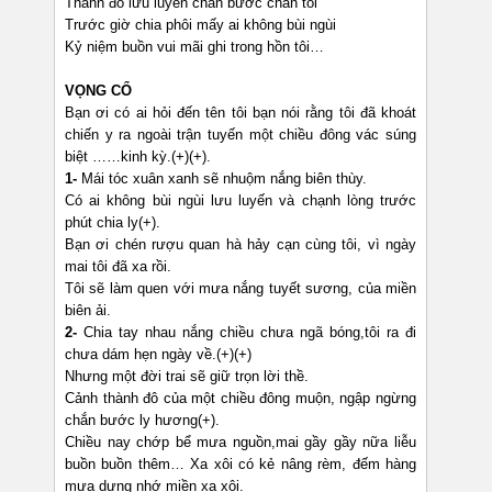
Thành đô lưu luyến chắn bước chân tôi
Trước giờ chia phôi mấy ai không bùi ngùi
Kỷ niệm buồn vui mãi ghi trong hồn tôi…
VỌNG CỔ
Bạn ơi có ai hỏi đến tên tôi bạn nói rằng tôi đã khoát
chiến y ra ngoài trận tuyến một chiều đông vác súng
biệt ……kinh kỳ.(+)(+).
1-
Mái tóc xuân xanh sẽ nhuộm nắng biên thùy.
Có ai không bùi ngùi lưu luyến và chạnh lòng trước
phút chia ly(+).
Bạn ơi chén rượu quan hà hảy cạn cùng tôi, vì ngày
mai tôi đã xa rồi.
Tôi sẽ làm quen với mưa nắng tuyết sương, của miền
biên ải.
2-
Chia tay nhau nắng chiều chưa ngã bóng,tôi ra đi
chưa dám hẹn ngày về.(+)(+)
Nhưng một đời trai sẽ giữ trọn lời thề.
Cảnh thành đô của một chiều đông muộn, ngập ngừng
chắn bước ly hương(+).
Chiều nay chớp bể mưa nguồn,mai gầy gầy nữa liễu
buồn buồn thêm… Xa xôi có kẻ nâng rèm, đếm hàng
mưa dựng nhớ miền xa xôi.