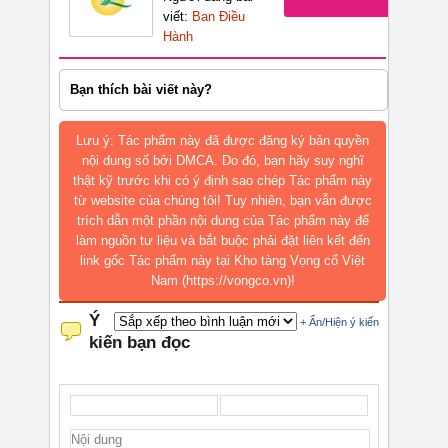
viết:
Ban Điều
Hành
Bạn thích bài viết này?
Lưu ý: Tác phẩm này đã được đăng ký bản quyền
nội dung số bởi DMCA. Do đó, bạn hãy suy nghĩ
thật kỹ trước khi có ý định sao chép Tác phẩm này
từ website của chúng tôi! Tuy nhiên, bạn vẫn được
trích dẫn một phần nội dung của Tác phẩm này để
làm nguồn tư liệu và bắt buộc phải đặt liên kết đến
link gốc Tác phẩm này tại Kho tàng Vọng cổ Việt
Nam (https://vongco.vn)!