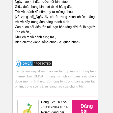
Ngày nao khi đất nước hết binh đao
Giữa đoàn hùng binh có tôi đi hàng đầu
Trở về thành đô nắm tay ta mừng nhau…
(về vọng cổ)_Ngày ấy có tôi trong đoàn chiến thắng,
trở về đây trong ánh nắng thanh bình.
Còn ai có hỏi đến tên tôi, bạn bảo rằng đời tôi là người
lính chiến ,
Như chim vỗ cánh tung trời,
Biên cương đang sống cuộc đời quân nhân./.
Tác phẩm này được bảo vệ bản quyền nội dung trên
internet bởi DMCA, chúng tôi nghiêm cấm sao chép
dưới mọi hình thức. Vui lòng tôn trọng bản quyền tác
phẩm, công sức và sự sáng tạo của chúng tôi.
Đăng lúc: Thứ sáu
Đăng
- 10/10/2014 01:09
bài
Người đăng bài