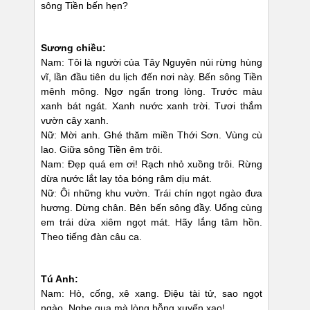
sông Tiền bến hẹn?
Sương chiều:
Nam: Tôi là người của Tây Nguyên núi rừng hùng
vĩ, lần đầu tiên du lịch đến nơi này. Bến sông Tiền
mênh mông. Ngơ ngẩn trong lòng. Trước màu
xanh bát ngát. Xanh nước xanh trời. Tươi thắm
vườn cây xanh.
Nữ: Mời anh. Ghé thăm miền Thới Sơn. Vùng cù
lao. Giữa sông Tiền êm trôi.
Nam: Đẹp quá em ơi! Rạch nhỏ xuồng trôi. Rừng
dừa nước lắt lay tỏa bóng râm dịu mát.
Nữ: Ôi những khu vườn. Trái chín ngọt ngào đưa
hương. Dừng chân. Bên bến sông đầy. Uống cùng
em trái dừa xiêm ngọt mát. Hãy lắng tâm hồn.
Theo tiếng đàn câu ca.
Tú Anh:
Nam: Hò, cống, xê xang. Điệu tài tử, sao ngọt
ngào. Nghe qua mà lòng bỗng xuyến xao!