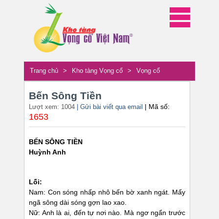
Trang chủ
>
Kho tàng Vọng cổ
>
Vọng cổ
Bến Sông Tiền
| Mã số:
Lượt xem: 1004
| Gửi bài viết qua email
1653
BẾN SÔNG TIỀN
Huỳnh Anh
Lối:
Nam: Con sóng nhấp nhô bến bờ xanh ngát. Mấy
ngã sông dài sóng gợn lao xao.
Nữ: Anh là ai, đến tự nơi nào. Mà ngơ ngẩn trước