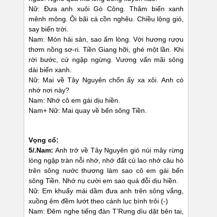
Nữ: Đưa anh xuôi Gò Công. Thăm biển xanh
mênh mông. Ôi bãi cá cồn nghêu. Chiều lộng gió,
say biển trời.
Nam: Món hải sản, sao ấm lòng. Với hương rượu
thơm nồng sơ-ri. Tiền Giang hỡi, ghé một lần. Khi
rời bước, cứ ngập ngừng. Vương vấn mãi sông
dài biển xanh.
Nữ: Mai về Tây Nguyên chốn ấy xa xôi. Anh có
nhớ nơi này?
Nam: Nhớ cô em gái dịu hiền.
Nam+ Nữ: Mai quay về bến sông Tiền.
Vọng cổ:
5/.Nam:
Anh trở về Tây Nguyên gió núi mây rừng
lòng ngập tràn nỗi nhớ, nhớ đất cù lao nhớ câu hò
trên sông nước thương làm sao cô em gái bến
sông Tiền. Nhớ nụ cười em sao quá đỗi dịu hiền.
Nữ: Em khuấy mái dầm đưa anh trên sông vắng,
xuồng êm đềm lướt theo cánh lục bình trôi (-)
Nam: Đêm nghe tiếng đàn T’Rưng dìu dặt bên tai,