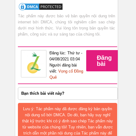
Tác phẩm này được bảo vệ bản quyền nội dung trên
internet bởi DMCA, chúng tôi nghiêm cấm sao chép
dưới mọi hình thức. Vui lòng tôn trọng bản quyền tác
phẩm, công sức và sự sáng tạo của chúng tôi.
Đăng lúc: Thứ tư -
Đăng
04/08/2021 03:04
bài
Người đăng bài
viết:
Vọng cổ Đồng
Quê
Bạn thích bài viết này?
Lưu ý: Tác phẩm này đã được đăng ký bản quyền
nội dung số bởi DMCA. Do đó, bạn hãy suy nghĩ
thật kỹ trước khi có ý định sao chép Tác phẩm này
từ website của chúng tôi! Tuy nhiên, bạn vẫn được
trích dẫn một phần nội dung của Tác phẩm này để