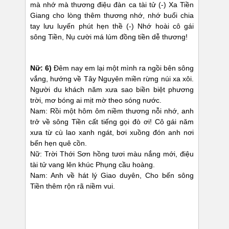
mà nhớ mà thương điệu đàn ca tài tử (-) Xa Tiền
Giang cho lòng thêm thương nhớ, nhớ buổi chia
tay lưu luyến phút hẹn thề (-) Nhớ hoài cô gái
sông Tiền, Nụ cười má lúm đồng tiền dễ thương!
Nữ: 6)
Đêm nay em lại một mình ra ngồi bên sông
vắng, hướng về Tây Nguyên miền rừng núi xa xôi.
Người du khách năm xưa sao biền biệt phương
trời, mơ bóng ai mịt mờ theo sóng nước.
Nam: Rồi một hôm ôm niềm thương nỗi nhớ, anh
trở về sông Tiền cất tiếng gọi đò ơi! Cô gái năm
xưa từ cù lao xanh ngát, bơi xuồng đón anh nơi
bến hẹn quê cồn.
Nữ: Trời Thới Sơn hồng tươi màu nắng mới, điệu
tài tử vang lên khúc Phụng cầu hoàng.
Nam: Anh về hát lý Giao duyên, Cho bến sông
Tiền thêm rộn rã niềm vui.