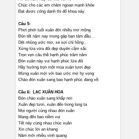
Chúc cho các em chăm ngoan mạnh khỏe
Đạt được công danh thi đổ khoa này.
Câu 5:
Phơi phới tuổi xuân đời nhiều mơ mộng
Đón tết năm nay mong gặp bạn tâm đầu…
Dệt nhũng ước mơ, se sợi chỉ hồng…
Xứng lứa vừa đôi đẹp duyên cầm sắc
Trọn vẹn câu thề hạnh phúc trăm năm
Đón xuân này vui hạnh phúc lứa đôi
Hãy hưởng trọn một mùa xuân tươi đẹp
Mừng xuân mới với bao ước mơ hy vọng
Chào đón xuân sang bao hạnh phúc đang về.
Câu 6:
LẠC XUÂN HOA
Đón chào xuân sang khắp nơi
Xuân đẹp tươi, xuân đến trong long ta
Mọi người cùng nhau đón xuân
Mang đến bao niềm vui
Tết này cùng nhau chúc xuân
Xin chúc lời an khang
Năm mới nhiều vinh quang