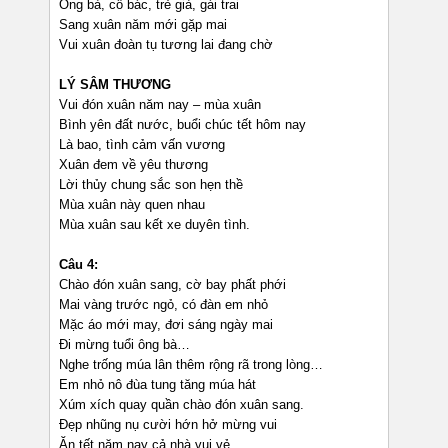
Ông bà, cô bác, trẻ già, gái trai
Sang xuân năm mới gặp mai
Vui xuân đoàn tụ tương lai đang chờ
LÝ SÂM THƯƠNG
Vui đón xuân năm nay – mùa xuân
Bình yên đất nước, buổi chúc tết hôm nay
Là bao, tình cảm vấn vương
Xuân đem về yêu thương
Lời thủy chung sắc son hẹn thề
Mùa xuân này quen nhau
Mùa xuân sau kết xe duyên tình.
Câu 4:
Chào đón xuân sang, cờ bay phất phới
Mai vàng trước ngỏ, có đàn em nhỏ
Mặc áo mới may, đơi sáng ngày mai
Đi mừng tuổi ông bà…
Nghe trống múa lân thêm rộng rã trong lòng…
Em nhỏ nô đùa tung tăng múa hát
Xúm xích quay quần chào đón xuân sang.
Đẹp nhũng nụ cười hớn hở mừng vui
Ăn tết năm nay cả nhà vui vẻ