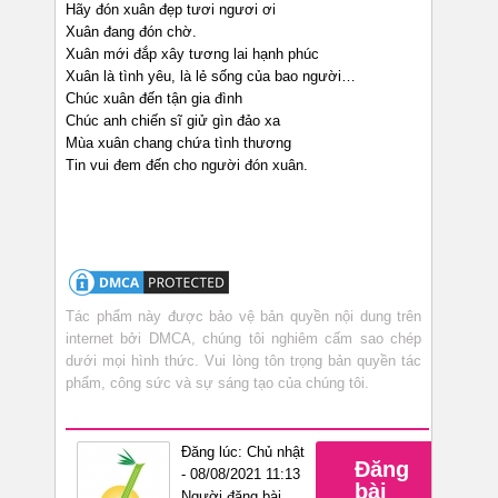
Hãy đón xuân đẹp tươi ngươi ơi
Xuân đang đón chờ.
Xuân mới đắp xây tương lai hạnh phúc
Xuân là tình yêu, là lẻ sống của bao người…
Chúc xuân đến tận gia đình
Chúc anh chiến sĩ giử gìn đảo xa
Mùa xuân chang chứa tình thương
Tin vui đem đến cho người đón xuân.
Tác phẩm này được bảo vệ bản quyền nội dung trên
internet bởi DMCA, chúng tôi nghiêm cấm sao chép
dưới mọi hình thức. Vui lòng tôn trọng bản quyền tác
phẩm, công sức và sự sáng tạo của chúng tôi.
Đăng lúc: Chủ nhật
Đăng
- 08/08/2021 11:13
bài
Người đăng bài