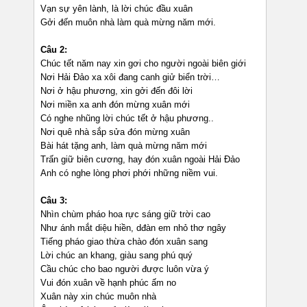
Vạn sự yên lành, là lời chúc đầu xuân
Gởi đến muôn nhà làm quà mừng năm mới.
Câu 2:
Chúc tết năm nay xin gơi cho người ngoài biên giới
Nơi Hải Đảo xa xôi đang canh giử biển trời…
Nơi ở hậu phương, xin gởi đến đôi lời
Nơi miền xa anh đón mừng xuân mới
Có nghe nhũng lời chúc tết ở hậu phương..
Nơi quê nhà sắp sửa đón mừng xuân
Bài hát tặng anh, làm quà mừng năm mới
Trấn giữ biên cương, hay đón xuân ngoài Hải Đảo
Anh có nghe lòng phơi phới những niềm vui.
Câu 3:
Nhìn chùm pháo hoa rực sáng giữ trời cao
Như ánh mắt diệu hiền, dđàn em nhỏ thơ ngây
Tiếng pháo giao thừa chào đón xuân sang
Lời chúc an khang, giàu sang phú quý
Cầu chúc cho bao người được luôn vừa ý
Vui đón xuân về hạnh phúc ấm no
Xuân này xin chúc muôn nhà