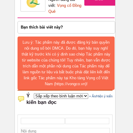
viết:
Vọng cổ Đồng
Quê
Bạn thích bài viết này?
Lưu ý: Tác phẩm này đã được đăng ký bản quyền
nội dung số bởi DMCA. Do đó, bạn hãy suy nghĩ
thật kỹ trước khi có ý định sao chép Tác phẩm này
từ website của chúng tôi! Tuy nhiên, bạn vẫn được
trích dẫn một phần nội dung của Tác phẩm này để
làm nguồn tư liệu và bắt buộc phải đặt liên kết đến
link gốc Tác phẩm này tại Kho tàng Vọng cổ Việt
Nam (https://vongco.vn)!