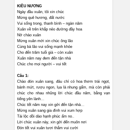
KIỀU NƯƠNG
Ngày đầu xuân, tôi xin chúc
Mừng quê hương, đất nước
Vui sống trong, thanh bình – ngàn năm
Xuân về trên khắp nẻo đường đầy hoa
Nở chào xuân
Mừng xuân mới xin chúc ông lão
Cùng bà lão vui sống mạnh khỏe
Cho đến trăm tuổi già – còn xuân
Xuân năm nay đem đến tận nhà
Chúc cho mọi người – vui tết
Câu 1:
Chào đón xuân sang, đâu chỉ có hoa thơm trái ngọt,
bánh mứt, rượu ngon, lụa là nhung gấm, mà còn phải
chúc cho nhau nhũng lời chúc đầu năm, bằng vạn
tiếng yên lành…
Chúc tết năm nay xin gởi đến tận nhà…
Mừng xuân sang gia đình vui xum hợp
Tài lộc dồi dào hạnh phúc ấm no..
Lời chúc xuân này, xin gởi đến muôn nơi
Đón tết vui xuân tươi thắm vui cười