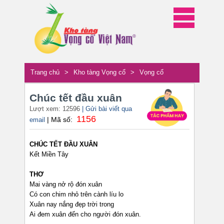
Trang chủ
>
Kho tàng Vọng cổ
>
Vọng cổ
Chúc tết đầu xuân
Lượt xem: 12596
| Gửi bài viết qua
1156
| Mã số:
email
CHÚC TẾT ĐẦU XUÂN
Kết Miền Tây
THƠ
Mai vàng nở rộ đón xuân
Có con chim nhỏ trên cành líu lo
Xuân nay nắng đẹp trời trong
Ai đem xuân đến cho người đón xuân.