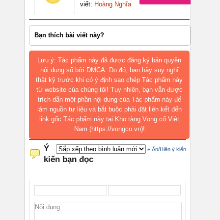
viết:
Hoàng Nghĩa
Bạn thích bài viết này?
Lưu ý: Tác phẩm này đã được đăng ký bản quyền
nội dung số bởi DMCA. Do đó, bạn hãy suy nghĩ
thật kỹ trước khi có ý định sao chép Tác phẩm này
từ website của chúng tôi! Tuy nhiên, bạn vẫn được
trích dẫn một phần nội dung của Tác phẩm này để
làm nguồn tư liệu và bắt buộc phải đặt liên kết đến
link gốc Tác phẩm này tại Kho tàng Vọng cổ Việt
Nam (https://vongco.vn)!