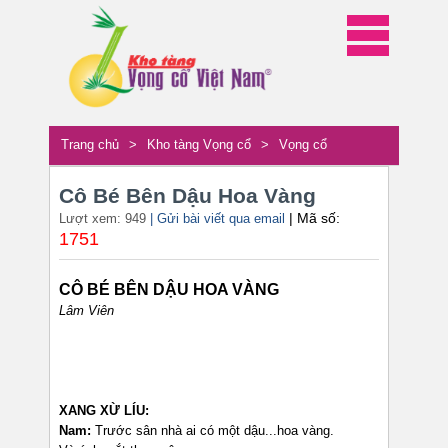
Trang chủ
>
Kho tàng Vọng cổ
>
Vọng cổ
Cô Bé Bên Dậu Hoa Vàng
| Mã số:
Lượt xem: 949
| Gửi bài viết qua email
1751
CÔ BÉ BÊN DẬU HOA VÀNG
Lâm Viên
XANG XỪ LÍU:
Nam:
Trước sân nhà ai có một dậu...hoa vàng.