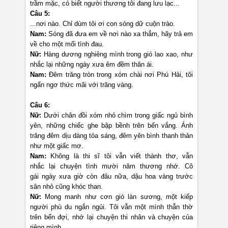
trầm mặc, có biết người thương tôi đang lưu lạc...
Câu 5:
...nơi nào. Chỉ dùm tôi ơi con sóng dữ cuộn trào.
Nam:
Sóng đã đưa em về nơi nào xa thẳm, hãy trả em
về cho một mối tình đau.
Nữ:
Hàng dương nghiêng mình trong gió lao xao, như
nhắc lại những ngày xưa êm đềm thân ái.
Nam:
Đêm trăng tròn trong xóm chài nơi Phú Hải, tôi
ngẩn ngơ thức mãi với trăng vàng.
Câu 6:
Nữ:
Dưới chân đồi xóm nhỏ chìm trong giấc ngủ bình
yên, những chiếc ghe bập bềnh trên bến vắng. Ánh
trăng đêm dịu dàng tỏa sáng, đêm yên bình thanh thản
như một giấc mơ.
Nam:
Không là thi sĩ tôi vẫn viết thành thơ, vẫn
nhắc lại chuyện tình mười năm thương nhớ. Cô
gái ngày xưa giờ còn đâu nữa, dậu hoa vàng trước
sân nhỏ cũng khóc than.
Nữ:
Mong manh như cơn gió làn sương, một kiếp
người phù du ngắn ngủi. Tôi vẫn một mình thẫn thờ
trên bến đợi, nhớ lại chuyện thi nhân và chuyện của
riêng mình.