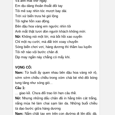
Và ánh mắt thơ ngây.
Em dịu dàng thoăn thoắt đôi tay
Tôi mê say nhìn tóc mượt bay dài.
Trời xứ biển trưa hè gió lộng
Tôi nghe hồn xao động.
Bên dậu hoa vàng em ngước nhìn tôi
Anh mắt thật tươi đón người khách không mời.
Nữ:
Không nói một lời, mà bồi hồi xao xuyến
Chỉ một nụ cười, mà đất trời xoay chuyển
Sóng biển chơi vơi, hàng dương thì thầm luu luyến
Tôi nỡ nào vội bước chân đi.
Dịp may ngần này chẳng có mấy khi.
VỌNG CỔ:
Nam:
Từ buổi ấy quen nhau bên dậu hoa vàng nở rộ,
sớm sớm chiều chiều trong xóm chài bé nhỏ đôi bóng
tung tăng như sóng gió...
Câu 1:
... giao kề. Chưa đổi trao lời hẹn câu thề.
Nữ:
Nhưng những dấu chân đã in hằng trên cát trắng,
nắng mùa hè làm chai sạm làn da. Những buổi chiều
tà dạo bước giữa hàng dương
Nam:
Nắm chặt tay em trên con đường đi lên dốc đá.