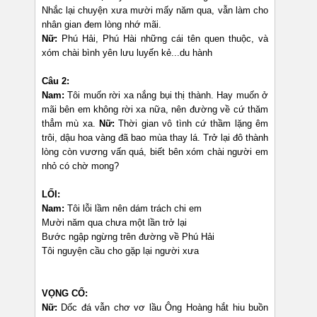
Nhắc lại chuyện xưa mười mấy năm qua, vẫn làm cho
nhân gian đem lòng nhớ mãi.
Nữ:
Phú Hải, Phú Hài những cái tên quen thuộc, và
xóm chài bình yên lưu luyến kẻ...du hành
Câu 2:
Nam:
Tôi muốn rời xa nắng bụi thị thành. Hay muốn ở
mãi bên em không rời xa nữa, nên đường về cứ thăm
thẳm mù xa.
Nữ:
Thời gian vô tình cứ thầm lặng êm
trôi, dậu hoa vàng đã bao mùa thay lá. Trở lại đô thành
lòng còn vương vấn quá, biết bên xóm chài người em
nhỏ có chờ mong?
LỐI:
Nam:
Tôi lỗi lầm nên dám trách chi em
Mười năm qua chưa một lần trở lại
Bước ngập ngừng trên đường về Phú Hải
Tôi nguyện cầu cho gặp lại người xưa
VỌNG CỔ:
Nữ:
Dốc đá vẫn chơ vơ lầu Ông Hoàng hắt hiu buồn