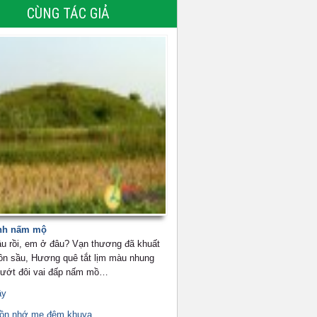
CÙNG TÁC GIẢ
nh nấm mộ
u rồi, em ở đâu? Vạn thương đã khuất
ôn sầu, Hương quê tắt lịm màu nhung
 ướt đôi vai đấp nấm mồ…
ầy
uồn nhớ mẹ đêm khuya