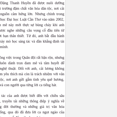
 Đặng Thanh Huyền đã được nuôi dưỡng
 trường đậm chất văn hóa dân tộc, nơi cải
 nguồn cảm hứng lớn. Nhưng chính trong
n học Đại học Luật Cần Thơ vào năm 2002,
 mê này mới thực sự bùng cháy khi anh
được nghe những câu vọng cổ đầu tiên từ
i bạn thân thiết. Từ đó, anh bắt đầu hành
mày mò học sáng tác và dần khẳng định tài
 mình.
ng việc trong Quân đội rất bận rộn, nhưng
luôn dành trọn đam mê và tâm huyết để
 nghệ thuật. Đối với anh, cải lương không
ềm yêu thích mà còn là trách nhiệm với văn
tộc, nơi anh gửi gắm tình yêu quê hương,
và con người qua từng lời ca tiếng hát.
 tác của anh được biết đến với chiều sâu
, truyền tải những thông điệp ý nghĩa về
g đời thường và những giá trị văn hóa
hống, qua đó đã đưa lời ca ngọt ngào của