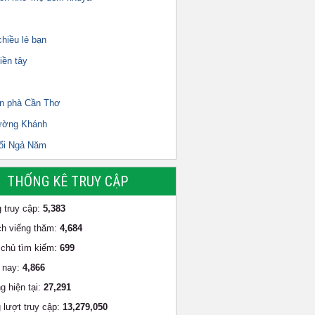
hiều lẻ bạn
iền tây
n phà Cần Thơ
ường Khánh
ổi Ngả Năm
THỐNG KÊ TRUY CẬP
 truy cập:
5,383
h viếng thăm:
4,684
chủ tìm kiếm:
699
 nay:
4,866
g hiện tại:
27,291
 lượt truy cập:
13,279,050