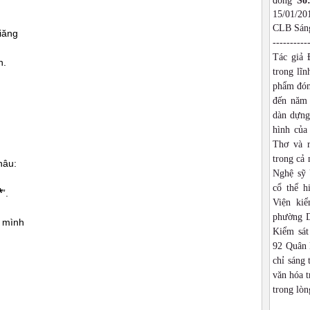
đồng
Số
15/01/2
CLB Sáng
iăng
----------
Tác giả 
n.
trong lĩn
phẩm đón
đến năm 
dàn dựng,
hình của
Thơ và r
trong cả
hâu:
Nghệ sỹ 
cổ thể h
*
”.
Viện ki
phường D
g mình
Kiểm sát
92 Quân 
chỉ sáng 
văn hóa t
trong lòn