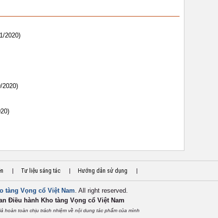
11/2020)
9/2020)
020)
ền
|
Tư liệu sáng tác
|
Hướng dẫn sử dụng
|
o tàng Vọng cổ Việt Nam
. All right reserved.
an Điều hành Kho tàng Vọng cổ Việt
Nam
iả hoàn toàn chịu trách nhiệm về nội dung tác phẩm của mình