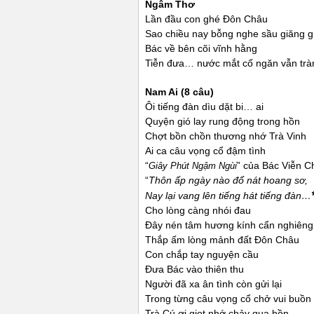
Ngâm Thơ
Lần đầu con ghé Đôn Châu
Sao chiều nay bỗng nghe sầu giăng g
Bác về bên cõi vĩnh hằng
Tiễn đưa… nước mắt cố ngăn vẫn trà
Nam Ai (8 câu)
Ôi tiếng đàn dìu dặt bi… ai
Quyện gió lay rung động trong hồn
Chợt bồn chồn thương nhớ Trà Vinh
Ai ca câu vọng cổ đậm tình
“
” của Bác Viễn C
Giây Phút Ngậm Ngùi
“
Thôn ấp ngày nào đổ nát hoang sơ,
Nay lại vang lên tiếng hát tiếng đàn…
Cho lòng càng nhói đau
Đây nén tâm hương kính cẩn nghiên
Thắp ấm lòng mảnh đất Đôn Châu
Con chắp tay nguyện cầu
Đưa Bác vào thiên thu
Người đã xa ân tình còn gửi lại
Trong từng câu vọng cổ chở vui buồn
Trà Cú ơi giọt nhớ chảy qua hồn