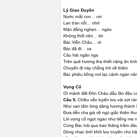
Lý Giao Duyên
Nước mắt con… rơi
Lan tràn nỗi… nhớ
Mặn đắng nghẹn… ngào
Không thốt nên… lời
Bác Viễn Châu… ơi
Bác đã đi… xa
Câu hát ngân nga
Trên quê hương tha thiết nặng ân tìn
Chuyến đi này chẳng trở về thăm
Bác phiêu bồng nơi lạc cảnh ngàn nă
Vọng Cổ
Ơi mảnh đất Đôn Châu dẫu lần đầu c
Câu 5.
Chiều vẫn luyến lưu vài sợi rá
Như vạn tấm lòng dâng hương thành 
Đưa tiễn cha già về ngủ giấc thiên thu
Lời vọng cổ ngọt ngào như tiếng mẹ r
Cùng Bác trải qua bao thăng trầm dâu
Dòng nhạc tinh khôi lưu truyền cho hậ