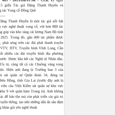
: 005 - 2015/HĐTPSK - CLB
, ký ngày
015 giữa Tác giả Đặng Thanh Huyền và
 tác Vọng cổ Đồng Quê.
-----
Đặng Thanh Huyền là một tác giả nổi bật
h vực nghệ thuật vọng cổ, với hơn 800 tác
g góp vào kho tàng cải lương Nam Bộ tính
2025. Trong đó, gần 400 tác phẩm được
 phát sóng trên các đài phát thanh truyền
 VTV, HTV, Truyền hình Vĩnh Long, Cần
ất nhiều các đài truyền hình địa phương
 nước. Được hầu hết các Nghệ sỹ Nhân dân,
Ưu tú, cùng tất cả các Chuông vàng vọng
iện. Hiện anh đang là Trưởng ban 3 của
ểm sát quân sự Quân đoàn 34, đóng tại
iên Hồng, tỉnh Gia Lai (trước đây anh là
 viên của Viện Kiểm sát quân sự khu vực
khu 9 với quân hàm Trung tá). Anh không
tác để bảo tồn mà còn phát triển các giá trị
ruyền thống, tạo nên những dấu ấn sâu đậm
g khán giả yêu nghệ thuật.