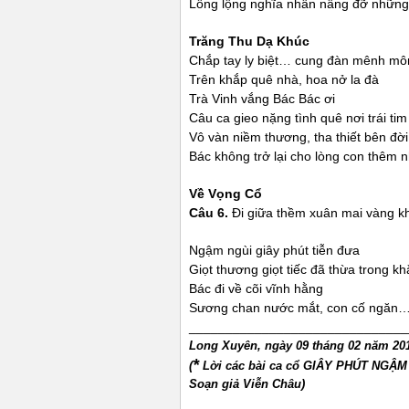
Lồng lộng nghĩa nhân nâng đỡ những
Trăng Thu Dạ Khúc
Chắp tay ly biệt… cung đàn mênh mô
Trên khắp quê nhà, hoa nở la đà
Trà Vinh vắng Bác Bác ơi
Câu ca gieo nặng tình quê nơi trái tim
Vô vàn niềm thương, tha thiết bên đời
Bác không trở lại cho lòng con thêm n
Về Vọng Cổ
Câu 6.
Đi giữa thềm xuân mai vàng kh
Ngậm ngùi giây phút tiễn đưa
Giọt thương giọt tiếc đã thừa trong k
Bác đi về cõi vĩnh hằng
Sương chan nước mắt, con cố ngăn… 
______________________________
Long Xuyên, ngày 09 tháng 02 năm 20
*
(
Lời các bài ca cổ GIÂY PHÚT NGẬ
Soạn giả Viễn Châu)