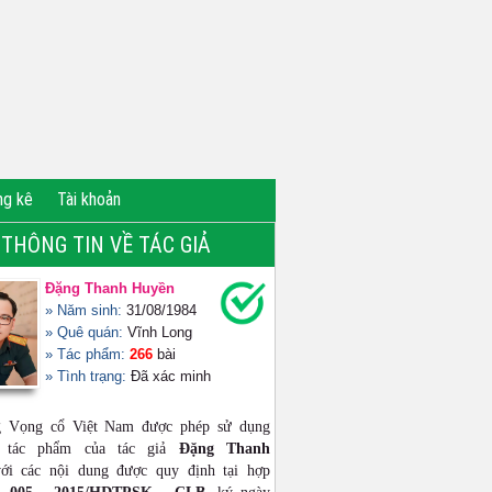
ng kê
Tài khoản
THÔNG TIN VỀ TÁC GIẢ
Đặng Thanh Huyền
» Năm sinh:
31/08/1984
» Quê quán:
Vĩnh Long
» Tác phẩm:
266
bài
» Tình trạng:
Đã xác minh
g Vọng cổ Việt Nam được phép sử dụng
ộ tác phẩm của tác giả
Đặng Thanh
i các nội dung được quy định tại hợp