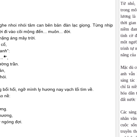
Từ nhỏ,
trong môi
lương là
thời gia
he nhoi nhói tâm can bên bản đàn lạc giọng. Từng nhịp
niềm đam
 đi vào cõi mộng đến... muôn... đời.
tình cờ 
̣ng áng mây trời.
một ngườ
 cổ,
trình tự 
Xanh
”:
năng của
*
n…
”,
ường trần.
Mặc dù cô
ân,
anh vẫn 
hói.
sáng tác
chỉ là ni
bổi hổi, ngỡ mình ly hương nay vạch lối tìm về.
hóa dân 
ão nề:
đất nước 
ơng.
Các sáng
 hương,
nhân văn
ơ ngóng đợi.
cuộc sốn
truyền t