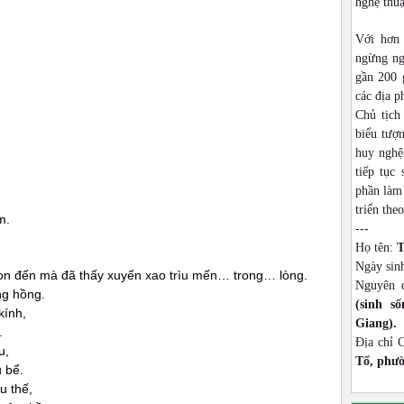
nghệ thu
Với hơn
ngừng ng
gần 200 
các địa p
Chủ tịch
biểu tượn
huy nghệ
tiếp tục
h
phần làm 
triển theo
m.
---
Họ tên:
T
Ngày sin
on đến mà đã thấy xuyến xao trìu mến… trong… lòng.
Nguyên 
ng hồng.
(sinh s
kính,
Giang).
.
Địa chỉ 
u,
Tổ, phườ
 bể.
u thế,