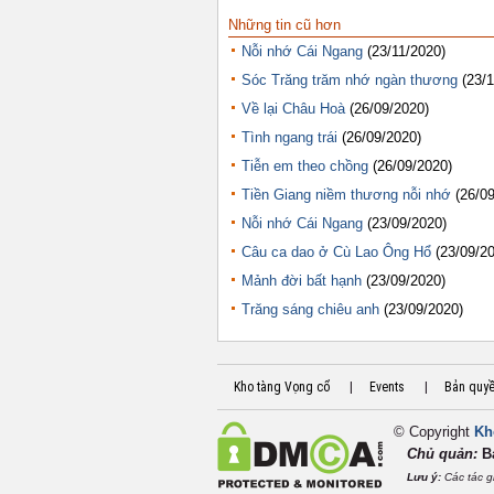
Những tin cũ hơn
Nỗi nhớ Cái Ngang
(23/11/2020)
Sóc Trăng trăm nhớ ngàn thương
(23/
Về lại Châu Hoà
(26/09/2020)
Tình ngang trái
(26/09/2020)
Tiễn em theo chồng
(26/09/2020)
Tiền Giang niềm thương nỗi nhớ
(26/0
Nỗi nhớ Cái Ngang
(23/09/2020)
Câu ca dao ở Cù Lao Ông Hổ
(23/09/2
Mảnh đời bất hạnh
(23/09/2020)
Trăng sáng chiêu anh
(23/09/2020)
Kho tàng Vọng cổ
|
Events
|
Bản quy
© Copyright
Kh
Chủ quản:
B
Lưu ý:
Các tác g