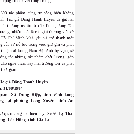
ật vọng cổ đến với công chúng.
 800 tác phẩm cùng sự cống hiến không
hỉ, Tác giả Đặng Thanh Huyền đã gặt hái
giải thưởng uy tín từ cấp Trung ương đến
hương, nhiều nhất là các giải thưởng viết về
 Hồ Chí Minh kính yêu và trở thành một
g của sự nỗ lực trong việc giữ gìn và phát
 thuật cải lương Nam Bộ. Anh hy vọng sẽ
 sáng tác những tác phẩm chất lượng, góp
cho nghệ thuật này mãi trường tồn và phát
 thời gian.
ác giả Đặng Thanh Huyền
h:
31/08/1984
quán:
Xã Trung Hiệp, tỉnh Vĩnh Long
ống tại phường Long Xuyên, tỉnh An
Cơ quan công tác hiện nay:
Số 60 Lý Thái
ng Diên Hồng, tỉnh Gia Lai.