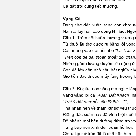
Cả đất trời cùng tiếc thương.
Vọng Cổ
Đang chờ đón xuân sang con chợt ng
Nam ai lay hồn xao động khi biết Người
Câu 1.
Trăm nỗi buồn thương vương nă
Từ thuở ấu thơ được ru bằng lời vọng
Con mang vào đời nỗi nhớ “
Lá Trầu 
“
Trên con đê dài thoăn thoắt đôi châ
Những gánh lương duyên trĩu nặng đ
Con đã lớn dần nhờ câu hát nghĩa nh
Giờ tiễn Bác đi đau mấy tầng hương k
Câu 2.
Đi giữa non sông mà nghe lòng 
Văng vẳng lời ca “
Xuân Đất Khách
” n
*
“
Trời ủ dột như nỗi sầu lữ thứ…
”,
Tha nhân hẹn về thăm xứ sở yêu thư
Riêng Bác xuân này đã vĩnh biệt quê
Để nhành mai bên đường đứng trơ v
Từng búp non xinh đón xuân hồ hởi,
Chưa kịp nở tròn đã lã chã hồn hoa.