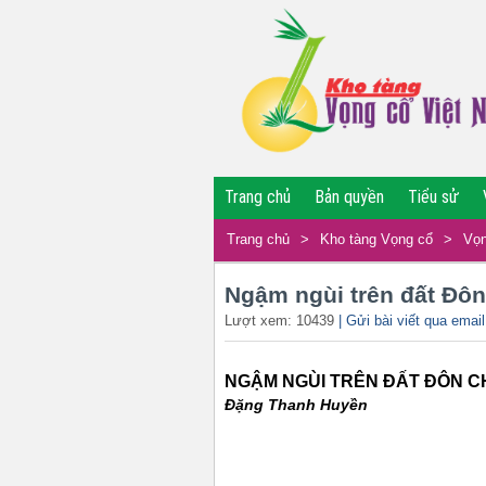
Trang chủ
Bản quyền
Tiểu sử
Trang chủ
>
Kho tàng Vọng cổ
>
Vọn
Ngậm ngùi trên đất Đô
Lượt xem: 10439
| Gửi bài viết qua email
NGẬM NGÙI TRÊN ĐẤT ĐÔN 
Đặng Thanh Huyền