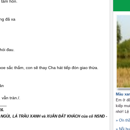
 tâm hồn.
ng đã xa
hói đau.
oe sắc thắm, con sẽ thay Cha hát tiếp đón giao thừa.
hăn
Màu xa
vẫn tràn./.
Em ở đâ
___
kiếp mu
16.
nhớ! Lệ
M NGÙI, LÁ TRẦU XANH và XUÂN ĐẤT KHÁCH của cố NSND -
» Ơn th
» Nỗi b