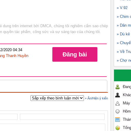
» V.92
» Chim c
» Dân m
 dung trên internet bởi DMCA, chúng tôi nghiêm cấm sao chép
bản quyền tác phẩm, công sức và sự sáng tạo của chúng tôi.
» Dù kê
» Chuyế
12/2020 04:34
» Về Tr
Đăng bài
ng Thanh Huyền
» Chợ n
Đang
Khác
Máy 
Hôm
Thán
Tổng