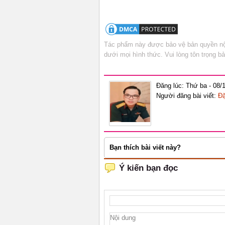
Tác phẩm này được bảo vệ bản quyền nội
dưới mọi hình thức. Vui lòng tôn trọng 
Đăng lúc: Thứ ba - 08/
Người đăng bài viết:
Đặ
Bạn thích bài viết này?