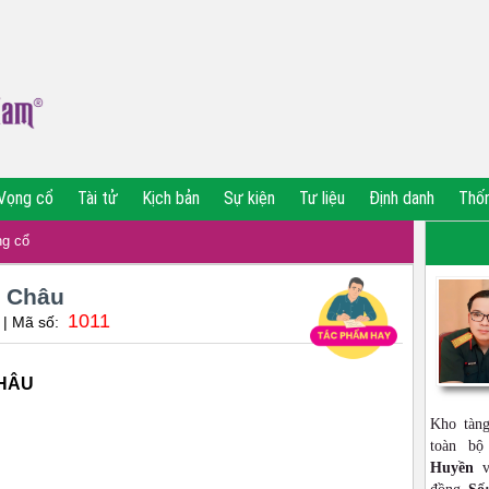
Vọng cổ
Tài tử
Kịch bản
Sự kiện
Tư liệu
Định danh
Thố
g cổ
n Châu
1011
| Mã số:
CHÂU
Kho tàn
toàn b
Huyền
vớ