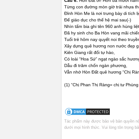
Câu 6:
Hòn Đất ơi! Hơn ba mươi năm r
Từng con đường mòn giờ trải nhựa th
Đỉnh Hòn Me là nơi trưng bày di tích l
Để giáo dục cho thế hệ mai sau(-)
Nhìn tấm bia ghi tên 960 anh hùng liệt
Đã hy sinh cho Ba Hòn vang mãi chiế
Tuổi trẻ hôm nay quyết noi theo truyề
Xây dựng quê hương non nước đẹp g
Kiên Giang rất đổi tự hào,
Có loài “Hoa Sứ” ngạt ngào sắc hươn
Dẫu đi trăm chốn ngàn phương,
Vẫn nhớ Hòn Đất quê hương “Chị Ràn
(1) “Chị Phan Thị Ràng= chị tư Phùng
Tác phẩm này được bảo vệ bản quyền nội
dưới mọi hình thức. Vui lòng tôn trọng 