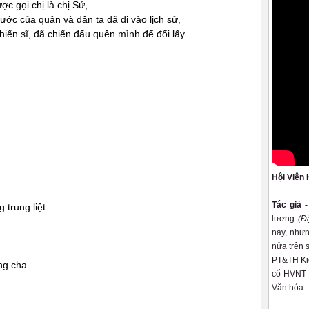
ợc gọi chị là chị Sứ,
ớc của quân và dân ta đã đi vào lịch sử,
iến sĩ, đã chiến đấu quên mình để đổi lấy
Hội Viên 
Tác giả 
 trung liệt.
lương
(Đ
nay, nhưn
nửa trên 
PT&TH Kiê
ng cha
cổ HVNT K
Văn hóa -