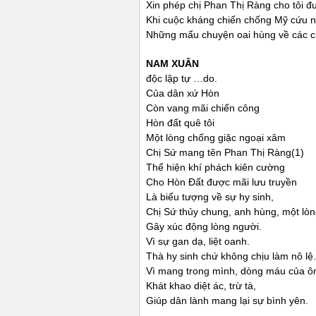
Xin phép chị Phan Thị Ràng cho tôi đư
Khi cuộc kháng chiến chống Mỹ cứu nư
Những mẩu chuyện oai hùng về các ch
NAM XUÂN
độc lập tự …do.
Của dân xứ Hòn
Còn vang mãi chiến công
Hòn đất quê tôi
Một lòng chống giặc ngoại xâm
Chị Sứ mang tên Phan Thị Ràng(1)
Thể hiện khí phách kiên cường
Cho Hòn Đất được mãi lưu truyền
Là biểu tượng về sự hy sinh,
Chị Sứ thủy chung, anh hùng, một lòng
Gây xúc động lòng người.
Vì sự gan dạ, liệt oanh.
Thà hy sinh chứ không chịu làm nô lệ.
Vì mang trong mình, dòng máu của ô
Khát khao diệt ác, trừ tà,
Giúp dân lành mang lại sự bình yên.