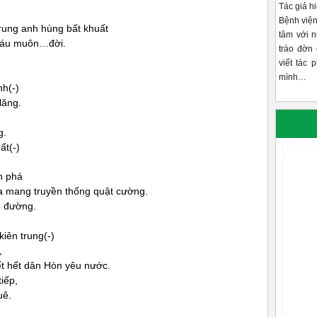
Tác giả h
Bệnh viện
 trung anh hùng bất khuất
tâm với 
cháu muôn…đời.
trào đờn 
viết tác 
mình…
nh(-)
lăng.
g.
ất(-)
n phá
ha mang truyền thống quật cường.
o đường.
kiên trung(-)
,
ết hết dân Hòn yêu nước.
iếp,
uê.