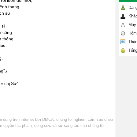
ồi luôn đổi mới,
ênh thang.
Đang
ịch sử
Khác
Máy 
 sĩ
n công.
Hôm
n thống.
Thán
iàu.
Tổng
g.
g”./.
 = chị Sứ”
 dung trên internet bởi DMCA, chúng tôi nghiêm cấm sao chép
bản quyền tác phẩm, công sức và sự sáng tạo của chúng tôi.