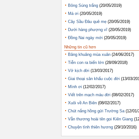
Bông Súng trắng
(20/05/2019)
Má ơi
(20/05/2019)
Cây Sầu Đâu quê mẹ
(20/05/2019)
Dưới hàng phượng vĩ
(20/05/2019)
Đồng Nai ngày mới
(20/05/2019)
Những tin cũ hơn
Bâng khuâng mùa xuân
(24/06/2017)
Tiễn con ra biển lớn
(28/09/2018)
Vở kịch đời
(13/03/2017)
Giai thoại sân khấu cuộc đời
(13/03/20
Mình ơi
(12/02/2017)
Viết trên mạch máu đời
(08/02/2017)
Xuôi về An Biên
(08/02/2017)
Chút nắng hồng gửi Trường Sa
(12/01/
Vẫn thương hoài tên gọi Kiên Giang
(1
Chuyện tình thiên hương
(29/10/2016)