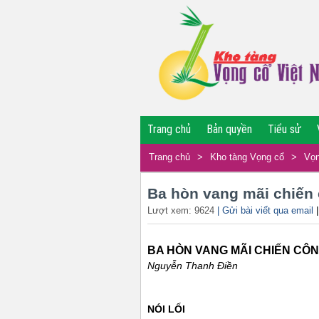
Trang chủ
Bản quyền
Tiểu sử
Trang chủ
>
Kho tàng Vọng cổ
>
Vọn
Ba hòn vang mãi chiến
Lượt xem: 9624
| Gửi bài viết qua email
BA HÒN VANG MÃI CHIẾN CÔ
Nguyễn Thanh Điền
NÓI LỐI