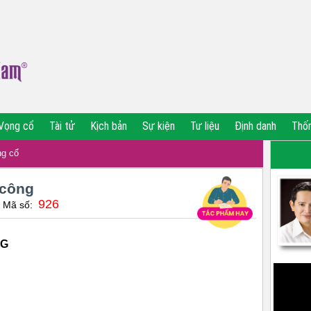
Vọng cổ
Tài tử
Kịch bản
Sự kiện
Tư liệu
Định danh
Thố
g cổ
 công
926
| Mã số:
NG