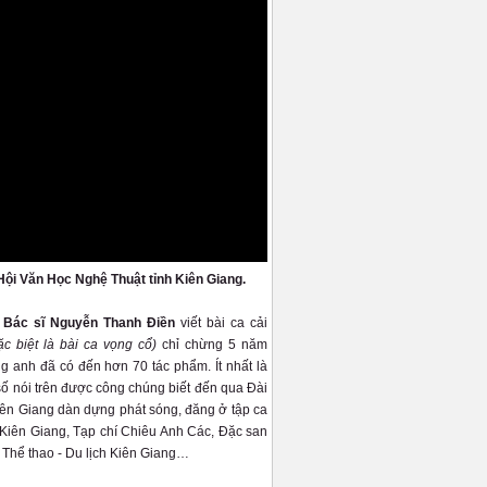
Hội Văn Học Nghệ Thuật tỉnh Kiên Giang.
- Bác sĩ Nguyễn Thanh Điền
viết bài ca cải
ặc biệt là bài ca vọng cổ)
chỉ chừng 5 năm
g anh đã có đến hơn 70 tác phẩm. Ít nhất là
số nói trên được công chúng biết đến qua Đài
n Giang dàn dựng phát sóng, đăng ở tập ca
iên Giang, Tạp chí Chiêu Anh Các, Đặc san
 Thể thao - Du lịch Kiên Giang…