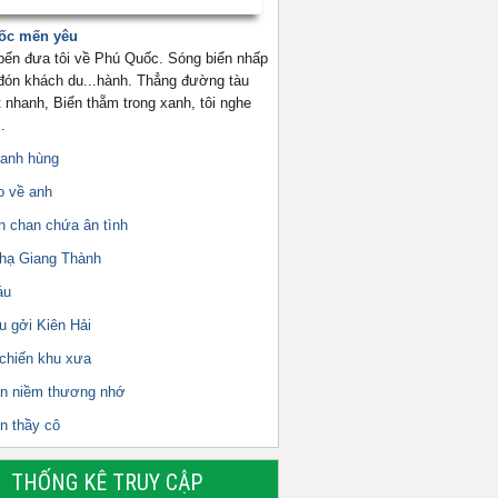
ốc mến yêu
 bến đưa tôi về Phú Quốc. Sóng biển nhấp
 đón khách du...hành. Thẳng đường tàu
 nhanh, Biển thẵm trong xanh, tôi nghe
.
 anh hùng
o về anh
n chan chứa ân tình
 hạ Giang Thành
áu
u gởi Kiên Hải
 chiến khu xưa
ên niềm thương nhớ
n thầy cô
THỐNG KÊ TRUY CẬP