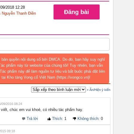
/09/2018 12:28
Đăng bài
 Nguyễn Thanh Điền
 bản quyền nội dung số bởi DMCA. Do đó, bạn hãy suy nghĩ
 Tác phẩm này từ website của chúng tôi! Tuy nhiên, bạn vẫn
Tác phẩm này để làm nguồn tư liệu và bắt buộc phải đặt liên
 tại Kho tàng Vọng cổ Việt Nam (https://vongco.vn)!