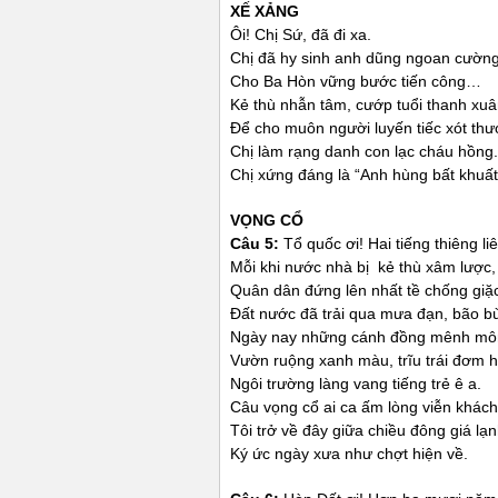
XẾ XẢNG
Ôi! Chị Sứ, đã đi xa.
Chị đã hy sinh anh dũng ngoan cường
Cho Ba Hòn vững bước tiến công…
Kẻ thù nhẫn tâm, cướp tuổi thanh xuâ
Để cho muôn người luyến tiếc xót thư
Chị làm rạng danh con lạc cháu hồng.
Chị xứng đáng là “Anh hùng bất khuất
VỌNG CỔ
Câu 5:
Tổ quốc ơi! Hai tiếng thiêng l
Mỗi khi nước nhà bị kẻ thù xâm lược,
Quân dân đứng lên nhất tề chống giặ
Đất nước đã trải qua mưa đạn, bão b
Ngày nay những cánh đồng mênh môn
Vườn ruộng xanh màu, trĩu trái đơm h
Ngôi trường làng vang tiếng trẻ ê a.
Câu vọng cổ ai ca ấm lòng viễn khách
Tôi trở về đây giữa chiều đông giá lạn
Ký ức ngày xưa như chợt hiện về.