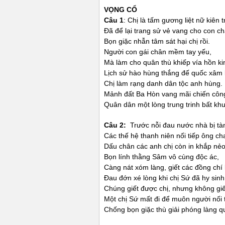
VỌNG CỔ
Câu 1
: Chị là tấm gương liệt nữ kiên
Đã để lại trang sử vẻ vang cho con 
Bọn giặc nhẫn tâm sát hại chị rồi.
Người con gái chân mềm tay yếu,
Mà làm cho quân thù khiếp vía hồn ki
Lịch sử hào hùng thắng đế quốc xâm 
Chị làm rạng danh dân tộc anh hùng.
Mảnh đất Ba Hòn vang mãi chiến côn
Quân dân một lòng trung trinh bất khu
Câu 2:
Trước nỗi đau nước nhà bị tà
Các thế hệ thanh niên nối tiếp ông c
Dấu chân các anh chị còn in khắp nẻ
Bọn lính thằng Sâm vô cùng độc ác,
Càng nát xóm làng, giết các đồng chí 
Đau đớn xé lòng khi chị Sứ đã hy sinh
Chúng giết được chị, nhưng không gi
Một chị Sứ mất đi để muôn người nối t
Chống bọn giặc thù giải phóng làng q