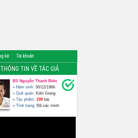
ng kê
Tài khoản
THÔNG TIN VỀ TÁC GIẢ
BS Nguyễn Thanh Điền
» Năm sinh:
30/12/1966
» Quê quán:
Kiên Giang
» Tác phẩm:
199
bài
» Tình trạng:
Đã xác minh