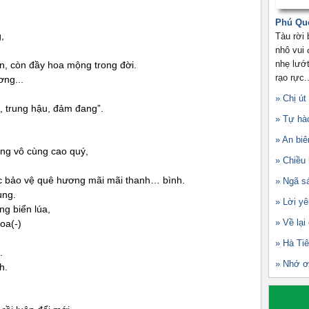
Phú Qu
,
Tàu rời
nhô vui
nhẹ lướt
n, còn đầy hoa mộng trong đời.
rạo rực..
ơng...
» Chị út
, trung hậu, đảm đang”.
» Tự hà
» An biê
iêng vô cùng cao quý,
» Chiều
c bảo vệ quê hương mãi mãi thanh… bình.
» Ngã s
ùng.
» Lời yê
g biển lúa,
» Về lại
oa(-)
» Hà Ti
.
» Nhớ ơ
h.